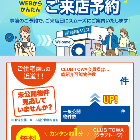
CLUB TOWA会員様は…
総紹介可能物件数
件
件
一般公開
物件数
福岡店