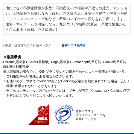
他にはない不動産情報が多数！不動産売却の相談や戸建てや建売、マンショ
ン、土地情報をお探しなら【藤和ハウス福岡店】新築一戸建て・中古一戸建
て・中古マンション・土地などご希望のマイホーム探しをお手伝いします。
住宅・マイホームをお探しなら、九州エリア(福岡)の新築一戸建て情報がた
くさんある【藤和ハウス福岡店】
不動産・住宅情報サイト 藤和ハウス
藤和ハウス福岡店
※推奨環境
Chrome(最新版)･Safari(最新版)･Edge(最新版)･Javascript利用可能･Cookie利用可能･
SSL通信利用可能
※上記環境の場合でも、OS･ブラウザなどの組み合わせにより一部表示が崩れたり、
ご利用出来ない機能がある場合がございます。
※お使いのブラウザでJavascriptおよびCookieの設定を無効にされている場合、正しく
機能･表示されないことがあります。
全てのコンテンツをご利用いただくには、ブラウザ設定でJavascriptとCookieの設定
を有効にしていただくようお願いいたします。
藤和ハウスは
プライバシーマークを
取得しています