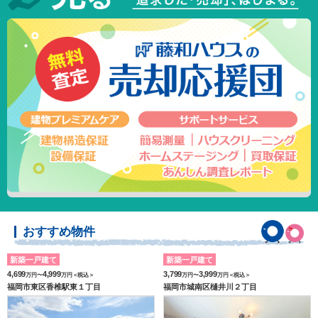
おすすめ物件
新築一戸建て
新築一戸建て
4,699
4,999
3,799
3,999
万円〜
万円＜税込＞
万円〜
万円＜税込＞
福岡市東区香椎駅東１丁目
福岡市城南区樋井川２丁目