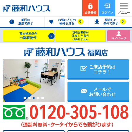
会員登録
ログイン
メニュー
前回の
お気に入りの
保存した
0
0
履歴で探す
物件を見る
条件で探す
現在お客様が
前回検索条件
保存した条件
0
新着物件
の
マイページ
はありません
ご来店予約は
コチラ！
メールで
お問い合わせ