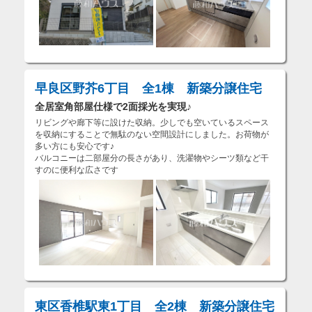
早良区野芥6丁目 全1棟 新築分譲住宅
全居室角部屋仕様で2面採光を実現♪
リビングや廊下等に設けた収納。少しでも空いているスペース
を収納にすることで無駄のない空間設計にしました。お荷物が
多い方にも安心です♪
バルコニーは二部屋分の長さがあり、洗濯物やシーツ類など干
すのに便利な広さです
東区香椎駅東1丁目 全2棟 新築分譲住宅