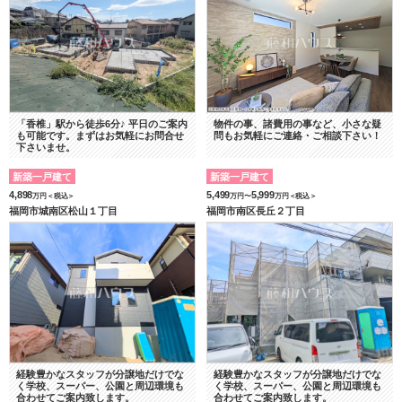
「香椎」駅から徒歩6分♪ 平日のご案内
物件の事、諸費用の事など、小さな疑
も可能です。まずはお気軽にお問合せ
問もお気軽にご連絡・ご相談下さい！
下さいませ。
新築一戸建て
新築一戸建て
4,898
5,499
5,999
万円＜税込＞
万円〜
万円＜税込＞
福岡市城南区松山１丁目
福岡市南区長丘２丁目
経験豊かなスタッフが分譲地だけでな
経験豊かなスタッフが分譲地だけでな
く学校、スーパー、公園と周辺環境も
く学校、スーパー、公園と周辺環境も
合わせてご案内致します。
合わせてご案内致します。