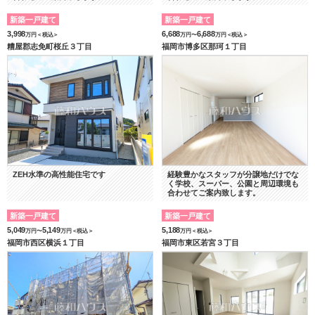
新築一戸建て
新築一戸建て
3,998
6,688
6,688
万円＜税込＞
万円〜
万円＜税込＞
糟屋郡志免町桜丘３丁目
福岡市博多区那珂１丁目
ZEH水準の高性能住宅です
経験豊かなスタッフが分譲地だけでな
く学校、スーパー、公園と周辺環境も
合わせてご案内致します。
新築一戸建て
新築一戸建て
5,049
5,149
5,188
万円〜
万円＜税込＞
万円＜税込＞
福岡市西区横浜１丁目
福岡市東区若宮３丁目