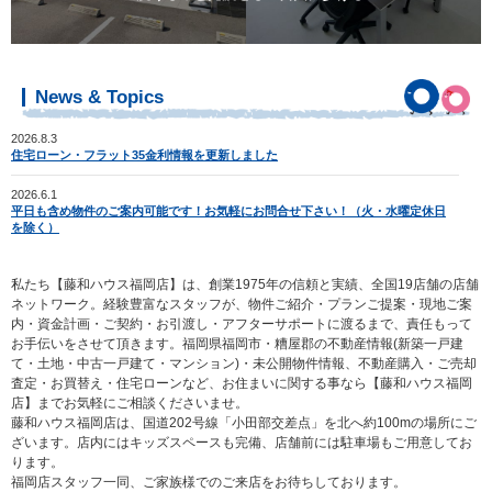
News & Topics
2026.8.3
住宅ローン・フラット35金利情報を更新しました
2026.6.1
平日も含め物件のご案内可能です！お気軽にお問合せ下さい！（火・水曜定休日
を除く）
私たち【藤和ハウス福岡店】は、創業1975年の信頼と実績、全国19店舗の店舗
ネットワーク。経験豊富なスタッフが、物件ご紹介・プランご提案・現地ご案
内・資金計画・ご契約・お引渡し・アフターサポートに渡るまで、責任もって
お手伝いをさせて頂きます。福岡県福岡市・糟屋郡の不動産情報(新築一戸建
て・土地・中古一戸建て・マンション)・未公開物件情報、不動産購入・ご売却
査定・お買替え・住宅ローンなど、お住まいに関する事なら【藤和ハウス福岡
店】までお気軽にご相談くださいませ。
藤和ハウス福岡店は、国道202号線「小田部交差点」を北へ約100mの場所にご
ざいます。店内にはキッズスペースも完備、店舗前には駐車場もご用意してお
ります。
福岡店スタッフ一同、ご家族様でのご来店をお待ちしております。