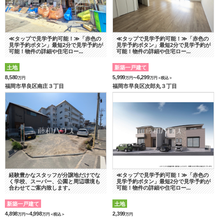
≪タップで見学予約可能！≫「赤色の
≪タップで見学予約可能！≫「赤色の
見学予約ボタン」最短2分で見学予約が
見学予約ボタン」最短2分で見学予約が
可能！物件の詳細や住宅ロー...
可能！物件の詳細や住宅ロー...
土地
新築一戸建て
8,580
5,999
6,299
万円
万円〜
万円＜税込＞
福岡市早良区南庄３丁目
福岡市早良区次郎丸３丁目
経験豊かなスタッフが分譲地だけでな
≪タップで見学予約可能！≫「赤色の
く学校、スーパー、公園と周辺環境も
見学予約ボタン」最短2分で見学予約が
合わせてご案内致します。
可能！物件の詳細や住宅ロー...
新築一戸建て
土地
4,898
4,998
2,399
万円〜
万円＜税込＞
万円