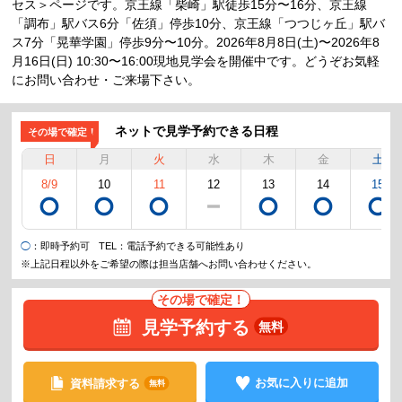
セス＞ページです。京王線「柴崎」駅徒歩15分〜16分、京王線
「調布」駅バス6分「佐須」停歩10分、京王線「つつじヶ丘」駅バ
ス7分「晃華学園」停歩9分〜10分。2026年8月8日(土)〜2026年8
月16日(日) 10:30〜16:00現地見学会を開催中です。どうぞお気軽
にお問い合わせ・ご来場下さい。
ネットで見学予約できる日程
その場で確定！
日
月
火
水
木
金
土
8/9
10
11
12
13
14
15
◯
：即時予約可
TEL
：電話予約できる可能性あり
※上記日程以外をご希望の際は担当店舗へお問い合わせください。
その場で確定！
見学予約する
無料
お気に入りに追加
資料請求する
無料