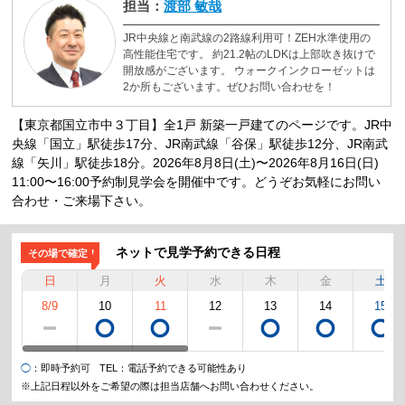
担当：
渡部 敏哉
JR中央線と南武線の2路線利用可！ZEH水準使用の
高性能住宅です。 約21.2帖のLDKは上部吹き抜けで
開放感がございます。 ウォークインクローゼットは
2か所もございます。ぜひお問い合わせを！
【東京都国立市中３丁目】全1戸 新築一戸建てのページです。JR中
央線「国立」駅徒歩17分、JR南武線「谷保」駅徒歩12分、JR南武
線「矢川」駅徒歩18分。2026年8月8日(土)〜2026年8月16日(日)
11:00〜16:00予約制見学会を開催中です。どうぞお気軽にお問い
合わせ・ご来場下さい。
ネットで見学予約できる日程
その場で確定！
日
月
火
水
木
金
土
8/9
10
11
12
13
14
15
◯
：即時予約可
TEL
：電話予約できる可能性あり
※上記日程以外をご希望の際は担当店舗へお問い合わせください。