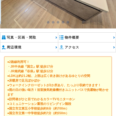
●
●
●
●
●
写真・区画・間取
物件概要
周辺環境
アクセス
●2路線利用可！
・JR中央線『国立』駅 徒歩17分
・JR南武線『谷保』駅 徒歩12分
●LDKは約21.2帖、上部は広く吹き抜けがあるゆとりの空間
●床暖房で足元ぽかぽか
●ウォークインクローゼットが2か所あり、たっぷり収納できます！
●雨の日の強い味方！浴室換気乾燥機付きユニットバスで洗濯物が乾かせ
ます
●訪問者がひと目でわかるカラーTVモニターホン
●コミュニケーション重視のリビングイン階段
●国立市立第五小学校徒歩約9分（約700m）
●国立市立第一中学校徒歩約7分（約550m）