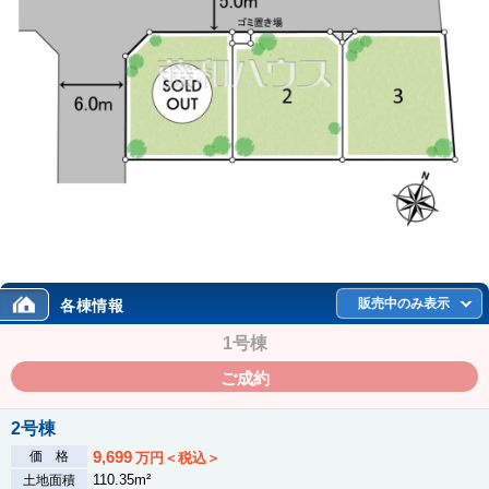
販売中のみ表示
各棟情報
1号棟
ご成約
2号棟
9,699
価 格
万円＜税込＞
110.35m²
土地面積