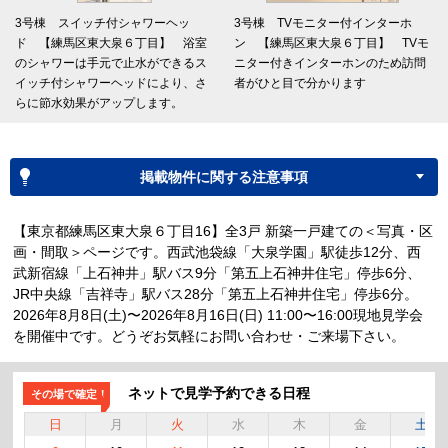
3号棟 スイッチ付シャワーヘッ
3号棟 TVモニター付インターホ
ド 【練馬区東大泉６丁目】 浴室
ン 【練馬区東大泉６丁目】 TVモ
のシャワーは手元で止水ができるス
ニター付きインターホンのため訪問
イッチ付シャワーヘッドにより、さ
者がひと目で分かります
らに節水効果がアップします。
掲載物件に関する注意事項
【東京都練馬区東大泉６丁目16】全3戸 新築一戸建ての＜写真・区
画・間取＞ページです。西武池袋線「大泉学園」駅徒歩12分、西
武新宿線「上石神井」駅バス9分「第五上石神井住宅」停歩6分、
JR中央線「吉祥寺」駅バス28分「第五上石神井住宅」停歩6分。
2026年8月8日(土)〜2026年8月16日(日) 11:00〜16:00現地見学会
を開催中です。どうぞお気軽にお問い合わせ・ご来場下さい。
ネットで見学予約できる日程
その場で確定！
日
月
火
水
木
金
土