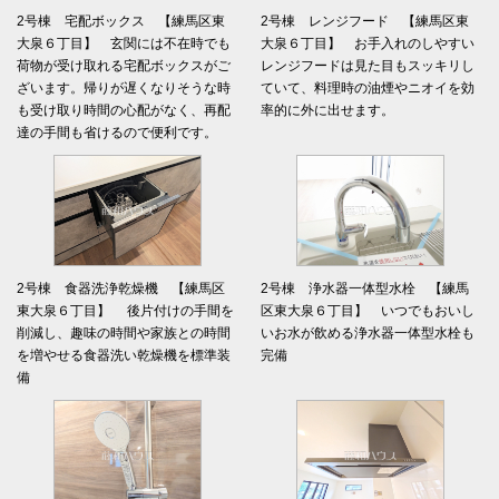
2号棟 宅配ボックス 【練馬区東
2号棟 レンジフード 【練馬区東
大泉６丁目】 玄関には不在時でも
大泉６丁目】 お手入れのしやすい
荷物が受け取れる宅配ボックスがご
レンジフードは見た目もスッキリし
ざいます。帰りが遅くなりそうな時
ていて、料理時の油煙やニオイを効
も受け取り時間の心配がなく、再配
率的に外に出せます。
達の手間も省けるので便利です。
2号棟 食器洗浄乾燥機 【練馬区
2号棟 浄水器一体型水栓 【練馬
東大泉６丁目】 後片付けの手間を
区東大泉６丁目】 いつでもおいし
削減し、趣味の時間や家族との時間
いお水が飲める浄水器一体型水栓も
を増やせる食器洗い乾燥機を標準装
完備
備