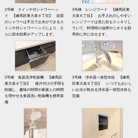
2号棟 スイッチ付シャワーヘッ
3号棟 レンジフード 【練馬区東
ド 【練馬区東大泉６丁目】 浴室
大泉６丁目】 お手入れのしやすい
のシャワーは手元で止水ができるス
レンジフードは見た目もスッキリし
イッチ付シャワーヘッドにより、さ
ていて、料理時の油煙やニオイを効
らに節水効果がアップします。
率的に外に出せます。
3号棟 食器洗浄乾燥機 【練馬区
3号棟 浄水器一体型水栓 【練馬
東大泉６丁目】 後片付けの手間を
区東大泉６丁目】 いつでもおいし
削減し、趣味の時間や家族との時間
いお水が飲める浄水器一体型水栓も
を増やせる食器洗い乾燥機を標準装
完備
備