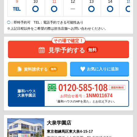
9
10
11
12
13
14
15
◯
：即時予約可
TEL
：電話予約できる可能性あり
※上記日程以外をご希望の際は担当店舗へお問い合わせください。
その場で確定！
見学予約する
無料
お気に入りに追加
資料請求する
無料
藤和ハウス
1NM011674
大泉学園店
お問合せ番号：
「藤和ハウスのHPを見た」とお伝え下さい。
東京都練馬区東大泉4-15-17