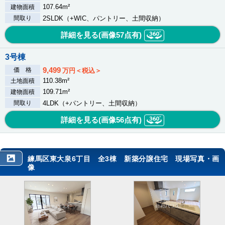
107.64m²
建物面積
間取り
2SLDK（+WIC、パントリー、土間収納）
詳細を見る(画像
57
点有)
3号棟
9,499
価 格
万円＜税込＞
110.38m²
土地面積
109.71m²
建物面積
間取り
4LDK（+パントリー、土間収納）
詳細を見る(画像
56
点有)
練馬区東大泉6丁目 全3棟 新築分譲住宅 現場写真・画
像