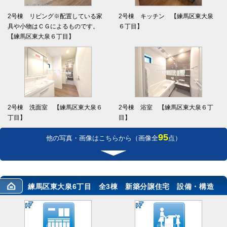
2号棟 リビング※配置している家
2号棟 キッチン 【練馬区東大泉
具や小物はＣＧによるものです。
６丁目】
【練馬区東大泉６丁目】
2号棟 洗面室 【練馬区東大泉６
2号棟 浴室 【練馬区東大泉６丁
丁目】
目】
95
他の写真・画像はこちらから
（画像全
点）
練馬区東大泉6丁目 全3棟 新築分譲住宅 設備・構造