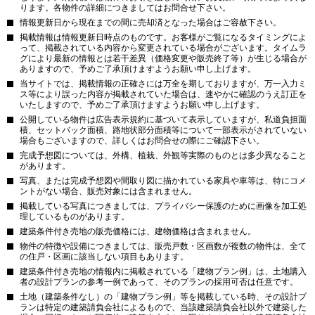
ります。各物件の詳細につきましてはお問合せ下さい。
情報更新日から現在までの間に売却済となった場合はご容赦下さい。
掲載情報は情報更新日時点のものです。お客様がご覧になるタイミングによ
って、掲載されている内容から変更されている場合がございます。タイムラ
グにより最新の情報とは若干差異（価格変更や販売終了等）が生じる場合が
ありますので、予めご了承頂けますようお願い申し上げます。
当サイトでは、掲載情報の正確さには万全を期しておりますが、万一入力ミ
ス等により誤った内容が掲載されていた場合は、速やかに確認のうえ訂正を
いたしますので、予めご了承頂けますようお願い申し上げます。
公開している物件は広告表示規約に基づいて表示していますが、私道負担面
積、セットバック面積、路地状部分面積等について一部表示がされていない
場合もございますので、詳しくはお問合せの際にご確認下さい。
完成予想図については、外構、植栽、外観等実際のものとは多少異なること
があります。
写真、または完成予想図や間取り図に描かれている家具や車等は、特にコメ
ントがない場合、販売対象には含まれません。
掲載している写真につきましては、プライバシー保護のために画像を加工処
理しているものがあります。
建築条件付き売地の販売価格には、建物価格は含まれません。
物件の特徴や設備につきましては、販売戸数・区画数が複数の物件は、全て
の住戸・区画に該当しない項目もあります。
建築条件付き売地の情報内に掲載されている「建物プラン例」は、土地購入
者の設計プランの参考一例であって、そのプランの採用可否は任意です。
土地（建築条件なし）の「建物プラン例」等を掲載している時、その設計プ
ランは特定の建築請負会社によるもので、当該建築請負会社以外で建築した