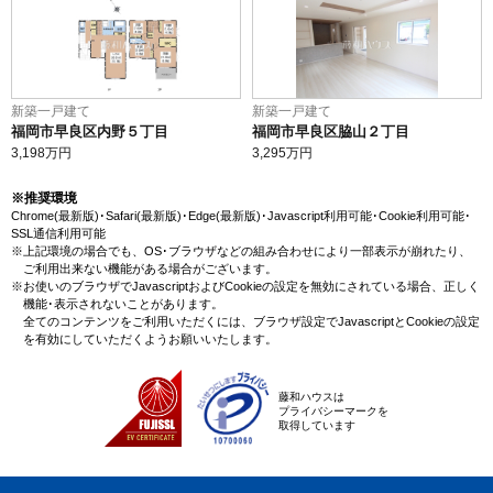
新築一戸建て
新築一戸建て
福岡市早良区内野５丁目
福岡市早良区脇山２丁目
3,198
万円
3,295
万円
※推奨環境
Chrome(最新版)･Safari(最新版)･Edge(最新版)･Javascript利用可能･Cookie利用可能･
SSL通信利用可能
※上記環境の場合でも、OS･ブラウザなどの組み合わせにより一部表示が崩れたり、
ご利用出来ない機能がある場合がございます。
※お使いのブラウザでJavascriptおよびCookieの設定を無効にされている場合、正しく
機能･表示されないことがあります。
全てのコンテンツをご利用いただくには、ブラウザ設定でJavascriptとCookieの設定
を有効にしていただくようお願いいたします。
藤和ハウスは
プライバシーマークを
取得しています