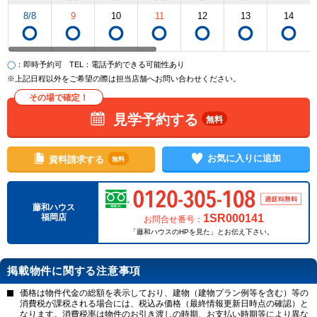
8/8
9
10
11
12
13
14
◯
：即時予約可
TEL
：電話予約できる可能性あり
※上記日程以外をご希望の際は担当店舗へお問い合わせください。
その場で確定！
見学予約する
無料
お気に入りに追加
資料請求する
無料
藤和ハウス
1SR000141
福岡店
お問合せ番号：
「藤和ハウスのHPを見た」とお伝え下さい。
掲載物件に関する注意事項
価格は物件代金の総額を表示しており、建物（建物プラン例等を含む）等の
消費税が課税される場合には、税込み価格（最終情報更新日時点の確認）と
なります。消費税率は物件のお引き渡しの時期、お支払い時期等により異な