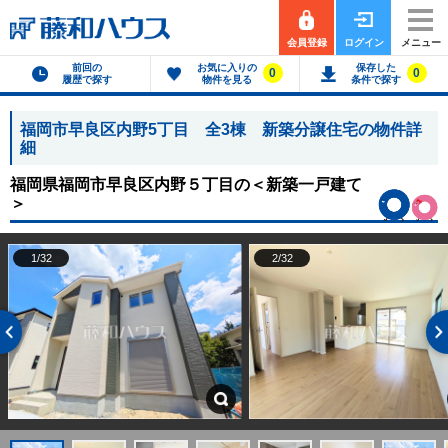
会員登録
ログイン
メニュー
前回の
お気に入りの
保存した
0
0
履歴で探す
物件を見る
条件で探す
福岡市早良区内野5丁目 全3棟 新築分譲住宅の物件詳
細
福岡県福岡市早良区内野５丁目の
＜新築一戸建て
＞
1/32
2/32