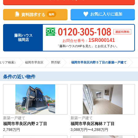
お気に入りに追加
資料請求する
無料
藤和ハウス
1SR000141
福岡店
お問合せ番号：
「藤和ハウスのHPを見た」とお伝え下さい。
エリア検索）
福岡市早良区
野芥駅
福岡市早良区内野５丁目の新築一戸建て
条件の近い物件
新築一戸建て
新築一戸建て
福岡市早良区内野２丁目
福岡市早良区梅林７丁目
2,798
万円
3,088
万円〜
4,288
万円