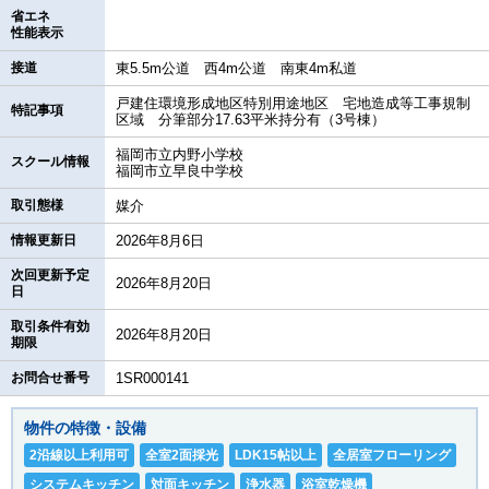
省エネ
性能表示
接道
東5.5m公道 西4m公道 南東4m私道
戸建住環境形成地区特別用途地区 宅地造成等工事規制
特記事項
区域 分筆部分17.63平米持分有（3号棟）
福岡市立内野小学校
スクール情報
福岡市立早良中学校
取引態様
媒介
情報更新日
2026年8月6日
次回更新予定
2026年8月20日
日
取引条件有効
2026年8月20日
期限
お問合せ番号
1SR000141
物件の特徴・設備
2沿線以上利用可
全室2面採光
LDK15帖以上
全居室フローリング
システムキッチン
対面キッチン
浄水器
浴室乾燥機