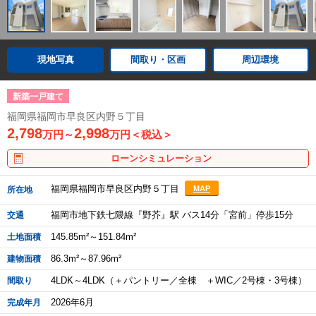
現地写真
間取り・区画
周辺環境
新築一戸建て
福岡県福岡市早良区内野５丁目
2,798
2,998
万円～
万円＜税込＞
ローンシミュレーション
福岡県福岡市早良区内野５丁目
MAP
所在地
福岡市地下鉄七隈線『野芥』駅 バス14分「宮前」停歩15分
交通
145.85m²～151.84m²
土地面積
86.3m²～87.96m²
建物面積
4LDK～4LDK（＋パントリー／全棟 ＋WIC／2号棟・3号棟）
間取り
2026年6月
完成年月