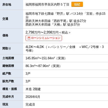
福岡県福岡市早良区内野５丁目
MAP
所在地
福岡市地下鉄七隈線『野芥』駅 バス14分「宮前」停歩15
分
交通
西鉄天神大牟田線『西鉄平尾』駅 徒歩27分
西鉄天神大牟田線『大橋』駅 徒歩37分
2,798
2,998
万円〜
万円＜税込＞
価格
ローンシミュレーション
4LDK〜4LDK（＋パントリー／全棟 ＋WIC／2号棟・3
間取り
号棟）
土地面積
145.85m²〜151.84m²（実測）
建物面積
86.3m²〜87.96m²（実測）
総戸数
3戸
販売戸数
3戸
構造・規模
木造 2階建
完成年月
2026年6月
現況
完成済