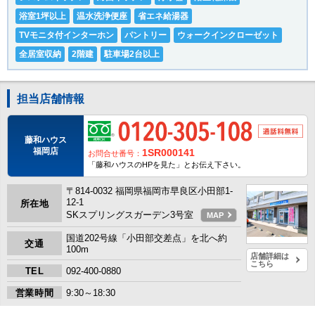
浴室1坪以上
温水洗浄便座
省エネ給湯器
TVモニタ付インターホン
パントリー
ウォークインクローゼット
全居室収納
2階建
駐車場2台以上
担当店舗情報
藤和ハウス
福岡店
1SR000141
お問合せ番号：
「藤和ハウスのHPを見た」とお伝え下さい。
〒814-0032 福岡県福岡市早良区小田部1-
12-1
所在地
SKスプリングスガーデン3号室
MAP
国道202号線「小田部交差点」を北へ約
交通
100m
店舗詳細は
こちら
TEL
092-400-0880
営業時間
9:30～18:30