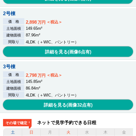
2号棟
価 格
2,898
＜税込＞
万円
149.65m²
土地面積
87.96m²
建物面積
間取り
4LDK（＋WIC、パントリー）
詳細を見る(画像
6
点有)
3号棟
価 格
2,798
＜税込＞
万円
145.85m²
土地面積
86.84m²
建物面積
間取り
4LDK（＋WIC、パントリー）
詳細を見る(画像
32
点有)
ネットで見学予約できる日程
その場で確定！
土
日
月
火
水
木
金