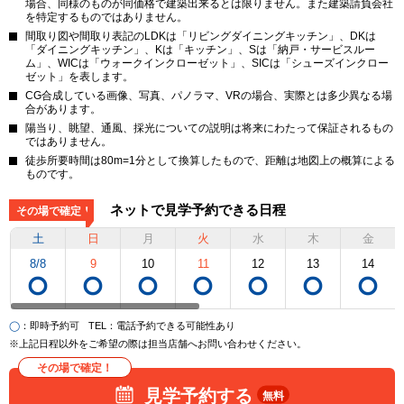
場合、同様のものが同価格で建築出来るとは限りません。また建築請負会社
を特定するものではありません。
間取り図や間取り表記のLDKは「リビングダイニングキッチン」、DKは
「ダイニングキッチン」、Kは「キッチン」、Sは「納戸・サービスルー
ム」、WICは「ウォークインクローゼット」、SICは「シューズインクロー
ゼット」を表します。
CG合成している画像、写真、パノラマ、VRの場合、実際とは多少異なる場
合があります。
陽当り、眺望、通風、採光についての説明は将来にわたって保証されるもの
ではありません。
徒歩所要時間は80m=1分として換算したもので、距離は地図上の概算による
ものです。
ネットで見学予約できる日程
その場で確定！
土
日
月
火
水
木
金
8/8
9
10
11
12
13
14
◯
：即時予約可
TEL
：電話予約できる可能性あり
※上記日程以外をご希望の際は担当店舗へお問い合わせください。
その場で確定！
見学予約する
無料