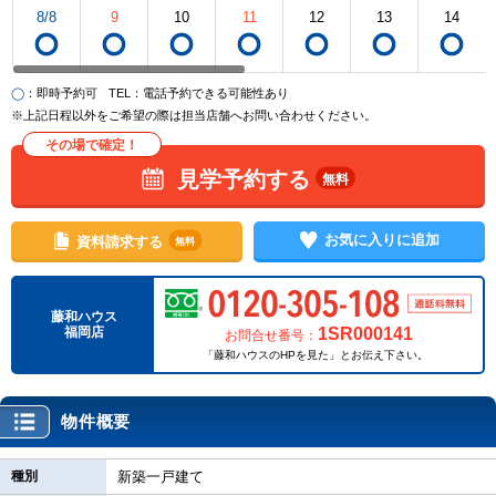
8/8
9
10
11
12
13
14
◯
：即時予約可
TEL
：電話予約できる可能性あり
※上記日程以外をご希望の際は担当店舗へお問い合わせください。
その場で確定！
見学予約する
無料
お気に入りに追加
資料請求する
無料
藤和ハウス
1SR000141
福岡店
お問合せ番号：
「藤和ハウスのHPを見た」とお伝え下さい。
物件概要
種別
新築一戸建て