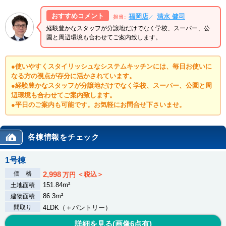
おすすめコメント
福岡店
清水 健司
／
担当:
経験豊かなスタッフが分譲地だけでなく学校、スーパー、公
園と周辺環境も合わせてご案内致します。
●使いやすくスタイリッシュなシステムキッチンには、毎日お使いに
なる方の視点が存分に活かされています。
●経験豊かなスタッフが分譲地だけでなく学校、スーパー、公園と周
辺環境も合わせてご案内致します。
●平日のご案内も可能です。お気軽にお問合せ下さいませ。
各棟情報をチェック
1号棟
価 格
2,998
＜税込＞
万円
151.84m²
土地面積
86.3m²
建物面積
間取り
4LDK（＋パントリー）
詳細を見る(画像
6
点有)