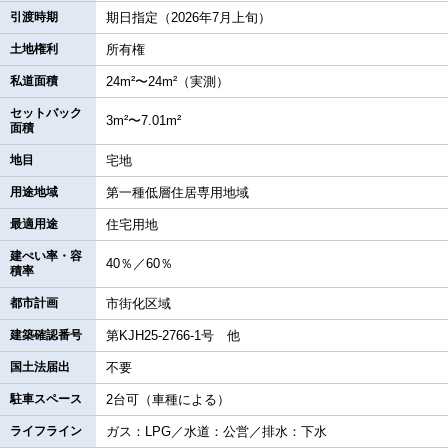
引渡時期
期日指定（2026年7月上旬）
土地権利
所有権
私道面積
24m²〜24m²（実測）
セットバック
3m²〜7.01m²
面積
地目
宅地
用途地域
第一種低層住居専用地域
最適用途
住宅用地
建ぺい率・容
40％／60％
積率
都市計画
市街化区域
建築確認番号
第KJH25‐2766‐1号 他
国土法届出
不要
駐車スペース
2台可（車種による）
ライフライン
ガス：LPG／水道：公営／排水：下水