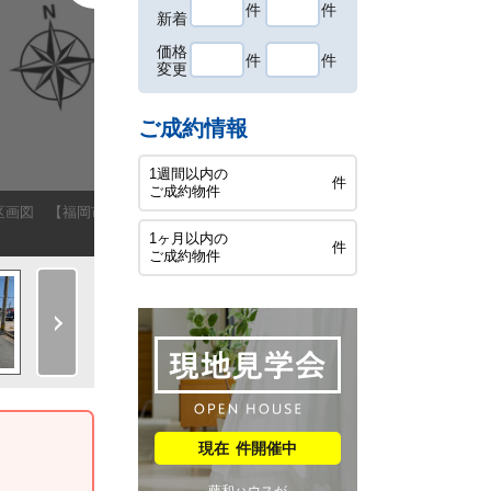
件
件
新着
価格
件
件
変更
ご成約情報
1週間以内の
件
ご成約物件
区画図 【福岡市早良区南庄３丁目】
1ヶ月以内の
件
ご成約物件
件開催中