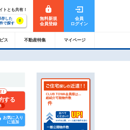
サイトとも共有！
無料新規
会員
保存した
0
件で探す
会員登録
ログイン
ビス
不動産特集
マイページ
定！
CLUB TOWA会員様は…
総紹介可能物件数
約する
件
料
お気に入り
に追加
一般公開物件数