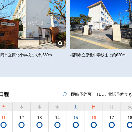
福岡市立原北小学校まで約580m
福岡市立原北中学校まで約620m
日程
◯
：即時予約可
TEL
：電話予約で
火
水
木
金
土
日
月
火
11
12
13
14
15
16
17
1