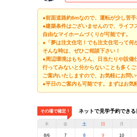
●前面道路約6mなので、運転が少し苦
●建築条件はございませんので、ライフ
自由なマイホームづくりが可能です。
●「夢は注文住宅！でも注文住宅って何
そんな時は、ぜひご相談下さい！
●周辺環境はもちろん、日当たりや設備
行ってみないと分からないことも多くご
ご案内いたしますので、お気軽にお問
●平日のご案内も可能です。まずはお
ネットで見学予約できる
その場で確定！
木
金
土
日
月
8/6
7
8
9
10