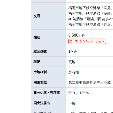
福岡市地下鉄空港線『室見』
福岡市地下鉄空港線『藤崎』
交通
JR筑肥線『姪浜』駅 徒歩2
福岡市地下鉄空港線『姪浜』
8,580
万円
価格
ローンシミュレーション
総区画数
1区画
現況
更地
土地権利
所有権
用途地域
第二種中高層住居専用地域
建ぺい率・容積率
60％／150％
国土法届出
不要