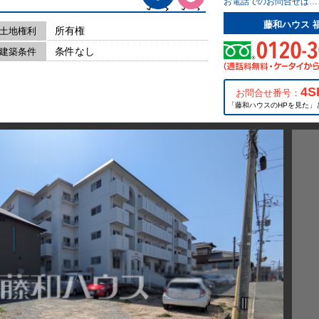
お電話でのお問合せは…
藤和ハウス 
所有権
土地権利
条件なし
建築条件
4S
お問合せ番号：
「藤和ハウスのHPを見た」