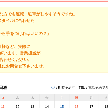
手な方でも運転・駐車がしやすそうですね。
スタイルに合わせた
から手をつければいいの？」
仕様など、実際に
ざいます。営業担当が
い合わせください。
気軽にお問合せ下さいませ。
日程
◯
：即時予約可
TEL
：電話予約で
火
水
木
金
土
日
月
火
11
12
13
14
15
16
17
1