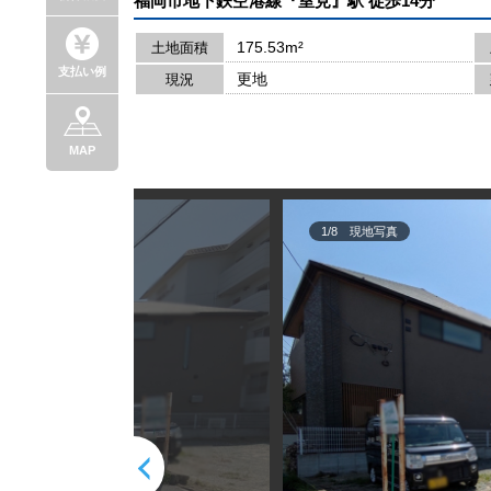
福岡市地下鉄空港線『室見』駅 徒歩14分
175.53m²
土地面積
支払い例
更地
現況
MAP
1/8
現地写真