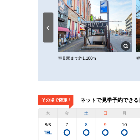
公園まで約930m
室見駅まで約1,180m
ネットで見学予約できる
その場で確定！
木
金
土
日
月
8/6
7
8
9
10