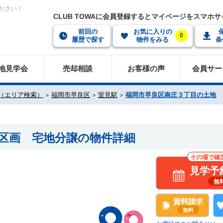
ださい！
CLUB TOWAに会員登録するとマイページをスマホ
前回の
お気に入りの
0
履歴で探す
物件をみる
条
地見学会
売却相談
お客様の声
会員サー
（エリア検索）
福岡市早良区
室見駅
福岡市早良区南庄３丁目の土地
1区画 宅地分譲の物件詳細
その場で確
見学予
無
資料請求
無料