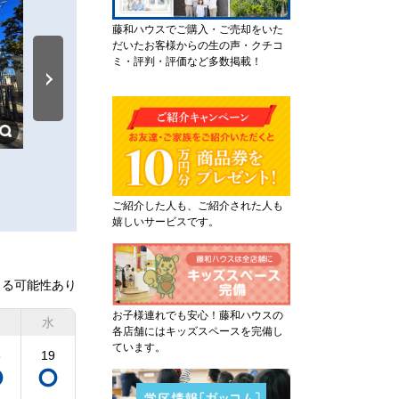
藤和ハウスでご購入・ご売却をいた
だいたお客様からの生の声・クチコ
ミ・評判・評価など多数掲載！
原口病院まで約1,150m
業務スーパー 室見店まで約
ご紹介した人も、ご紹介された人も
嬉しいサービスです。
きる可能性あり
お子様連れでも安心！藤和ハウスの
水
各店舗にはキッズスペースを完備し
ています。
8
19