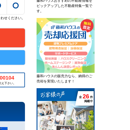
藤和ハウスおすすめの不動産情報を
ピックアップした不動産特集一覧で
す。
合わせください。
藤和ハウスの販売力なら、納得のご
00104
売却を実現いたします！
伝え下さい。
2
6
全
件
掲載中