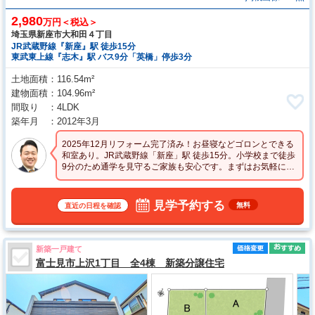
2,980
万円＜税込＞
埼玉県新座市大和田４丁目
JR武蔵野線『新座』駅 徒歩15分
東武東上線『志木』駅 バス9分「英橋」停歩3分
土地面積
116.54m²
建物面積
104.96m²
間取り
4LDK
築年月
2012年3月
2025年12月リフォーム完了済み！お昼寝などゴロンとできる
和室あり。JR武蔵野線「新座」駅 徒歩15分。小学校まで徒歩
9分のため通学を見守るご家族も安心です。まずはお気軽にお
問合せ下さい。
見学予約する
無料
直近の日程を確認
新築一戸建て
富士見市上沢1丁目 全4棟 新築分譲住宅