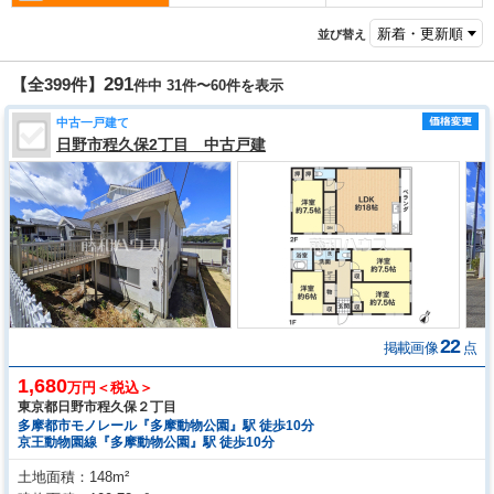
並び替え
291
【全399件】
件中
31
件〜
60
件を表示
中古一戸建て
日野市程久保2丁目 中古戸建
22
掲載画像
点
1,680
万円＜税込＞
東京都日野市程久保２丁目
多摩都市モノレール『多摩動物公園』駅 徒歩10分
京王動物園線『多摩動物公園』駅 徒歩10分
土地面積
148m²