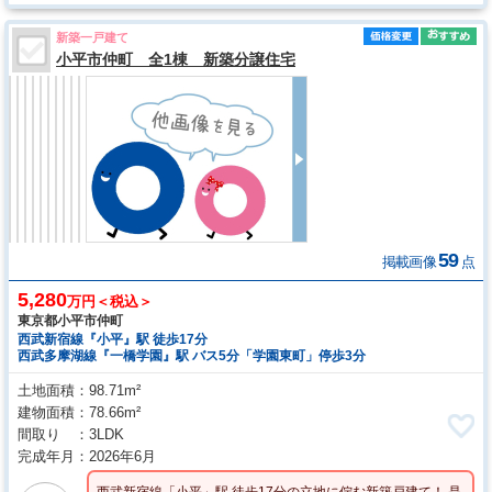
新築一戸建て
小平市仲町 全1棟 新築分譲住宅
59
掲載画像
点
5,280
万円＜税込＞
東京都小平市仲町
西武新宿線『小平』駅 徒歩17分
西武多摩湖線『一橋学園』駅 バス5分「学園東町」停歩3分
土地面積
98.71m²
建物面積
78.66m²
間取り
3LDK
完成年月
2026年6月