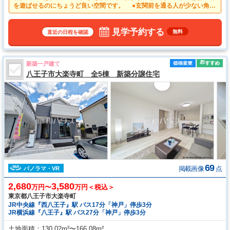
を遊ばせるのにちょうど良い空間です。 ●玄関前を通る人が少ない角部
屋は、静かでプライバシーを確保しやすくなります。 ●毎日のお料理を
効率的にしてくれるL字型キッチン。「1秒でも家事の時間を短縮した
い」という思いを叶えてくれます。 ●全居室収納スペース付き
見学予約する
無料
直近の日程を確認
新築一戸建て
八王子市大楽寺町 全5棟 新築分譲住宅
69
掲載画像
点
パノラマ・VR
2,680
3,580
万円〜
万円＜税込＞
東京都八王子市大楽寺町
JR中央線『西八王子』駅 バス17分「神戸」停歩3分
JR横浜線『八王子』駅 バス27分「神戸」停歩3分
土地面積
130.02m²〜166.08m²