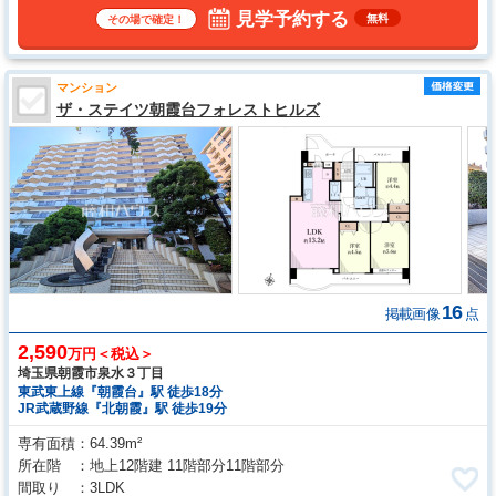
見学予約する
無料
その場で確定！
マンション
ザ・ステイツ朝霞台フォレストヒルズ
16
掲載画像
点
2,590
万円＜税込＞
埼玉県朝霞市泉水３丁目
東武東上線『朝霞台』駅 徒歩18分
JR武蔵野線『北朝霞』駅 徒歩19分
専有面積
64.39m²
所在階
地上12階建 11階部分11階部分
間取り
3LDK