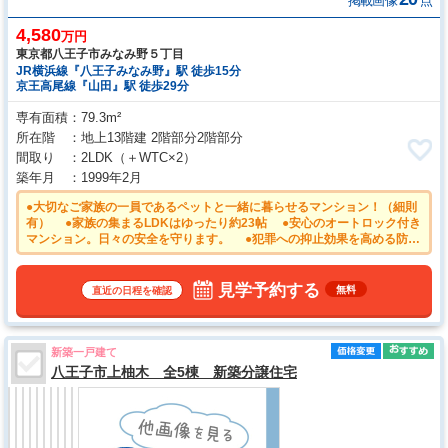
掲載画像
点
4,580
万円
東京都八王子市みなみ野５丁目
JR横浜線『八王子みなみ野』駅 徒歩15分
京王高尾線『山田』駅 徒歩29分
専有面積
79.3m²
所在階
地上13階建 2階部分2階部分
間取り
2LDK
（＋WTC×2）
築年月
1999年2月
●大切なご家族の一員であるペットと一緒に暮らせるマンション！（細則
有） ●家族の集まるLDKはゆったり約23帖 ●安心のオートロック付き
マンション。日々の安全を守ります。 ●犯罪への抑⽌効果を⾼める防犯
カメラを共⽤部の各所に設置してあります。 ●TVモニター付きインタ
ーホンのため訪問者がひと目で分かります ●温水洗浄便機能付きトイレ
で清潔にご使用いただけます。
見学予約する
無料
直近の日程を確認
新築一戸建て
八王子市上柚木 全5棟 新築分譲住宅