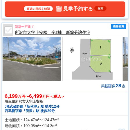
お客様をお迎えできます。 ●2026年6月リノベーション完了 キッチン・
ユニットバス・洗面化粧台・トイレ・クロス・フローリング・建具など
見学予約する
無料
直近の日程を確認
新築一戸建て
所沢市大字上安松 全2棟 新築分譲住宅
28
掲載画像
点
6,199
6,499
万円〜
万円＜税込＞
埼玉県所沢市大字上安松
JR武蔵野線『新秋津』駅 徒歩12分
西武新宿線『所沢』駅 徒歩20分
土地面積
124.47m²〜124.47m²
建物面積
109.95m²〜114.3m²