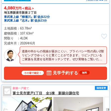
4,080
万円＜税込＞
埼玉県新座市新座２丁目
東武東上線『柳瀬川』駅 徒歩22分
東武東上線『志木』駅 徒歩23分
土地面積
63.78m²
建物面積
107.63m²
間取り
4LDK
完成年月
2026年6月
道路や外からの視線が届きにくい、プライバシー性の高い2階
リビングでゆっくりと寛ぐことができます。リビングにいる
ご家族を見渡せる対面キッチンです。ぜひ実物をご覧いただ
きたく思います。
見学予約する
無料
その場で確定！
新築一戸建て
富士見市渡戸1丁目 全1棟 新築分譲住宅