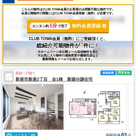
こちらの物件はCLUB TOWA会員のお客様のみ閲覧可能な物件です。
会員公開物件の閲覧にはCLUB TOWA会員登録（無料）が必要です。
1分
無料会員登録
カンタン約
で完了
CLUB TOWA会員（無料）にご登録頂くと、
総紹介可能物件が
件に！
※ホームページ未公開メール送信物件を含む
※お気に入り物件の価格変更や建物完成など
最新情報をメールでお知らせします。
新築一戸建て
新座市新座2丁目 全1棟 新築分譲住宅
63
掲載画像
点
パノラマ・VR