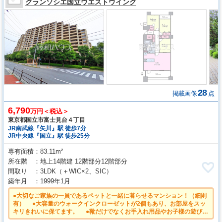
グランソシエ国立ウエストウイング
28
掲載画像
点
6,790
万円＜税込＞
東京都国立市富士見台４丁目
JR南武線『矢川』駅 徒歩7分
JR中央線『国立』駅 徒歩25分
専有面積
83.11m²
所在階
地上14階建 12階部分12階部分
間取り
3LDK
（＋WIC×2、SIC）
築年月
1999年1月
●大切なご家族の一員であるペットと一緒に暮らせるマンション！（細則
有） ●大容量のウォークインクローゼットが2個もあり、お部屋をスッ
キリきれいに保てます。 ●靴だけでなくお手入れ用品やお子様の遊び用
具も収納できる大容量のシューズボックスを設置。すっきりとした空間で