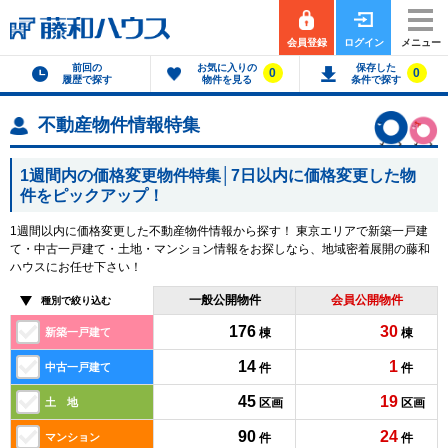
会員登録
ログイン
メニュー
前回の
お気に入りの
保存した
0
0
履歴で探す
物件を見る
条件で探す
不動産物件情報特集
1週間内の価格変更物件特集
│7日以内に価格変更した物
件をピックアップ！
1週間以内に価格変更した不動産物件情報から探す！ 東京エリアで新築一戸建
て・中古一戸建て・土地・マンション情報をお探しなら、地域密着展開の藤和
ハウスにお任せ下さい！
一般公開物件
会員公開物件
種別で絞り込む
176
30
新築
一戸建て
棟
棟
14
1
中古
一戸建て
件
件
45
19
土 地
区画
区画
90
24
マンション
件
件