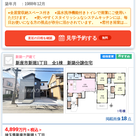
築年月
1988年12月
●全居室収納スペース付き ●温水洗浄機能付きトイレで清潔にご使用い
ただけます。 ●使いやすくスタイリッシュなシステムキッチンには、毎
日お使いになる方の視点が存分に活かされています。 ●窓付き浴室はし
っかり換気ができていつも清潔に、毎日のバスタイムが楽しみになりま
す。
見学予約する
無料
直近の日程を確認
新築一戸建て
新座市新堀1丁目 全1棟 新築分譲住宅
18
掲載画像
点
4,899
万円＜税込＞
埼玉県新座市新堀１丁目