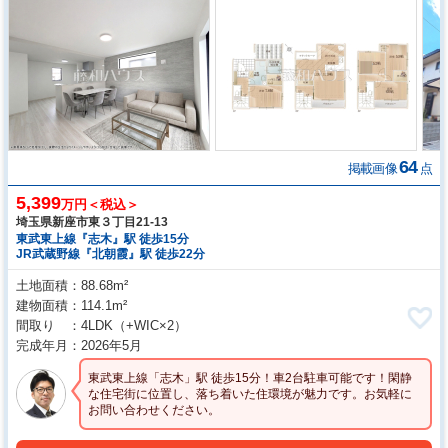
64
掲載画像
点
5,399
万円＜税込＞
埼玉県新座市東３丁目21-13
東武東上線『志木』駅 徒歩15分
JR武蔵野線『北朝霞』駅 徒歩22分
土地面積
88.68m²
建物面積
114.1m²
間取り
4LDK
（+WIC×2）
完成年月
2026年5月
東武東上線「志木」駅 徒歩15分！車2台駐車可能です！閑静
な住宅街に位置し、落ち着いた住環境が魅力です。お気軽に
お問い合わせください。