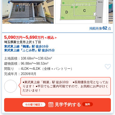
62
掲載画像
点
5,090
5,690
万円〜
万円＜税込＞
埼玉県富士見市上沢１丁目
東武東上線『鶴瀬』駅 徒歩10分
東武東上線『ふじみ野』駅 徒歩25分
土地面積
108.68m²〜138.62m²
建物面積
96.88m²〜98.53m²
間取り
4LDK〜4LDK
（全棟＋パントリー）
完成年月
2026年8月
●東武東上線「鶴瀬」駅 徒歩10分 ●長期優良住宅となってお
ります！ ●平日でもご案内可能ですので、お気軽にお声がけく
ださいませ！
見学予約する
無料
その場で確定！