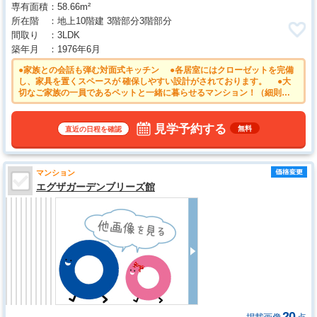
専有面積
58.66m²
所在階
地上10階建 3階部分3階部分
間取り
3LDK
築年月
1976年6月
●家族との会話も弾む対面式キッチン ●各居室にはクローゼットを完備
し、家具を置くスペースが 確保しやすい設計がされております。 ●大
切なご家族の一員であるペットと一緒に暮らせるマンション！（細則
有） ●2026年6月リノベーション完了済み ・キッチン、浴室、洗面
台、トイレ等 ・フローリング、クロス、建具等
見学予約する
無料
直近の日程を確認
マンション
エグザガーデンブリーズ館
20