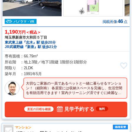
46
掲載画像
点
パノラマ・VR
1,190
万円＜税込＞
埼玉県新座市大和田５丁目
東武東上線『志木』駅 徒歩20分
JR武蔵野線『新座』駅 徒歩21分
専有面積
66.79m²
所在階
地上3階／地下1階建 1階部分1階部分
間取り
2LDK
築年月
1991年5月
大切なご家族の一員であるペットと一緒に暮らせるマンショ
ン！（細則有） 各居室には収納スペースを完備し、生活空間
を有効活用できます！室内クリーニング済ですぐに綺麗なお
部屋で暮らせます♪
見学予約する
無料
直近の日程を確認
マンション