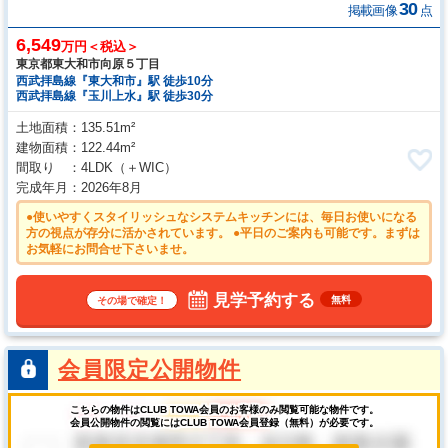
30
掲載画像
点
6,549
万円＜税込＞
東京都東大和市向原５丁目
西武拝島線『東大和市』駅 徒歩10分
西武拝島線『玉川上水』駅 徒歩30分
土地面積
135.51m²
建物面積
122.44m²
間取り
4LDK
（＋WIC）
完成年月
2026年8月
●使いやすくスタイリッシュなシステムキッチンには、毎日お使いになる
方の視点が存分に活かされています。 ●平日のご案内も可能です。まずは
お気軽にお問合せ下さいませ。
見学予約する
無料
その場で確定！
会員限定公開物件
こちらの物件はCLUB TOWA会員のお客様のみ閲覧可能な物件です。
会員公開物件の閲覧にはCLUB TOWA会員登録（無料）が必要です。