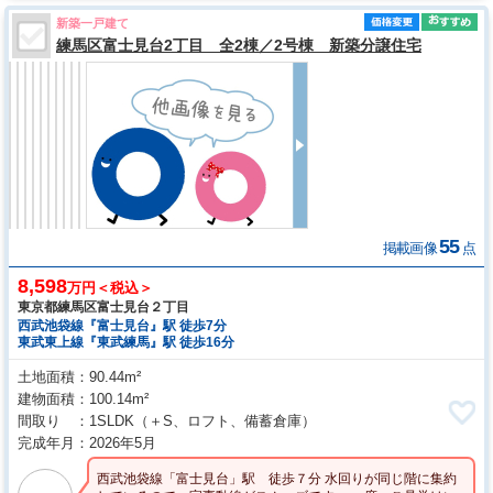
新築一戸建て
練馬区富士見台2丁目 全2棟／2号棟 新築分譲住宅
55
掲載画像
点
8,598
万円＜税込＞
東京都練馬区富士見台２丁目
西武池袋線『富士見台』駅 徒歩7分
東武東上線『東武練馬』駅 徒歩16分
土地面積
90.44m²
建物面積
100.14m²
間取り
1SLDK
（＋S、ロフト、備蓄倉庫）
完成年月
2026年5月
西武池袋線「富士見台」駅 徒歩７分 水回りが同じ階に集約