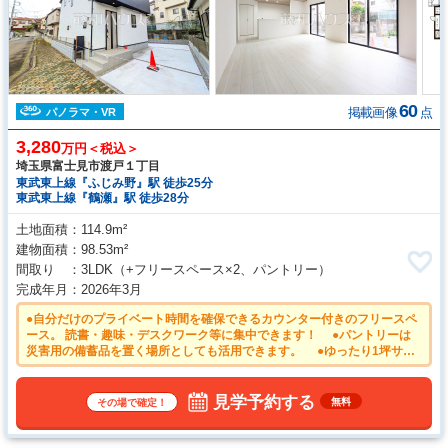
60
掲載画像
点
パノラマ・VR
3,280
万円＜税込＞
埼玉県富士見市渡戸１丁目
東武東上線『ふじみ野』駅 徒歩25分
東武東上線『鶴瀬』駅 徒歩28分
土地面積
114.9m²
建物面積
98.53m²
間取り
3LDK
（+フリースペース×2、パントリー）
完成年月
2026年3月
●自分だけのプライベート時間を確保できるカウンター付きのフリースペ
ース。 読書・趣味・デスクワーク等に集中できます！ ●パントリーは
災害用の備蓄品を置く場所としても活用できます。 ●ゆったり1坪サイ
ズの浴室で1日の疲れをリセット ●マイカーを2台所有されているご家庭
に嬉しいカースペース2台駐車可（車種による） ●ご家族の様子がわか
り、会話も楽しめる対面式システムキッチン
見学予約する
無料
その場で確定！