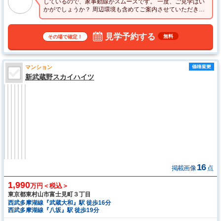
しているので、家事動線がスムーズです。 一度、ご見学はい
かがでしょうか？ 周辺環境も含めてご案内させていただきま
す。
見学予約する
無料
その場で確定！
マンション
新武蔵野スカイハイツ
16
掲載画像
点
1,990
万円＜税込＞
東京都東村山市富士見町３丁目
西武多摩湖線『武蔵大和』駅 徒歩16分
西武多摩湖線『八坂』駅 徒歩19分