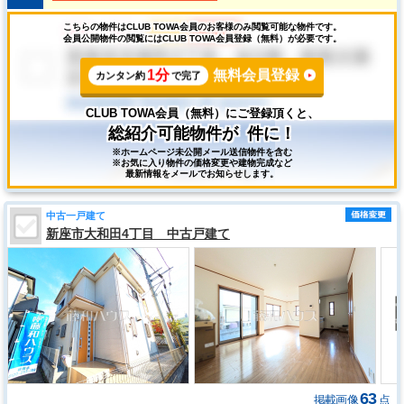
こちらの物件はCLUB TOWA会員のお客様のみ閲覧可能な物件です。
会員公開物件の閲覧にはCLUB TOWA会員登録（無料）が必要です。
1分
無料会員登録
カンタン約
で完了
CLUB TOWA会員（無料）にご登録頂くと、
総紹介可能物件が
件に！
※ホームページ未公開メール送信物件を含む
※お気に入り物件の価格変更や建物完成など
最新情報をメールでお知らせします。
中古一戸建て
新座市大和田4丁目 中古戸建て
63
掲載画像
点