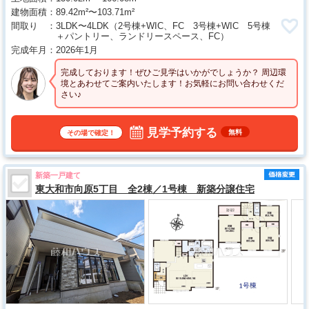
建物面積
89.42m²〜103.71m²
間取り
3LDK〜4LDK
（2号棟+WIC、FC 3号棟+WIC 5号棟
＋パントリー、ランドリースペース、FC）
完成年月
2026年1月
完成しております！ぜひご見学はいかがでしょうか？ 周辺環
境とあわせてご案内いたします！お気軽にお問い合わせくだ
さい♪
見学予約する
無料
その場で確定！
新築一戸建て
東大和市向原5丁目 全2棟／1号棟 新築分譲住宅