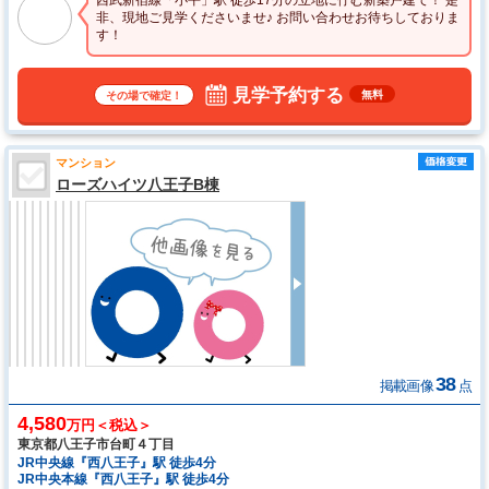
西武新宿線「小平」駅 徒歩17分の立地に佇む新築戸建て！ 是
非、現地ご見学くださいませ♪ お問い合わせお待ちしておりま
す！
見学予約する
無料
その場で確定！
マンション
ローズハイツ八王子B棟
38
掲載画像
点
4,580
万円＜税込＞
東京都八王子市台町４丁目
JR中央線『西八王子』駅 徒歩4分
JR中央本線『西八王子』駅 徒歩4分