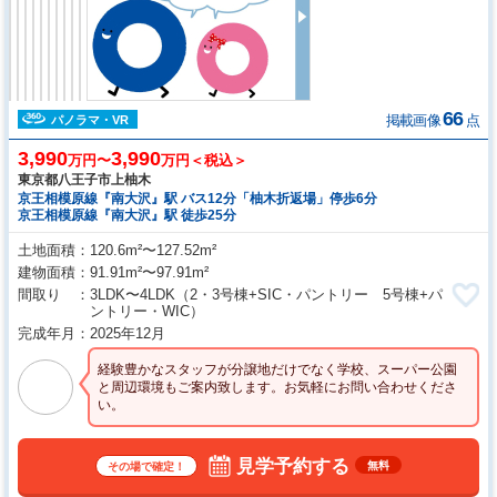
66
掲載画像
点
パノラマ・VR
3,990
3,990
万円〜
万円＜税込＞
東京都八王子市上柚木
京王相模原線『南大沢』駅 バス12分「柚木折返場」停歩6分
京王相模原線『南大沢』駅 徒歩25分
土地面積
120.6m²〜127.52m²
建物面積
91.91m²〜97.91m²
間取り
3LDK〜4LDK
（2・3号棟+SIC・パントリー 5号棟+パ
ントリー・WIC）
完成年月
2025年12月
経験豊かなスタッフが分譲地だけでなく学校、スーパー公園
と周辺環境もご案内致します。お気軽にお問い合わせくださ
い。
見学予約する
無料
その場で確定！