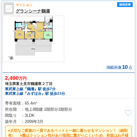
マンション
グランシーナ鶴瀬
10
掲載画像
点
2,490
万円
埼玉県富士見市鶴瀬東２丁目
東武東上線『鶴瀬』駅 徒歩7分
東武東上線『みずほ台』駅 徒歩23分
専有面積
65.4m²
所在階
地上8階建 1階部分1階部分
間取り
3LDK
築年月
2009年3月
●大切なご家族の一員であるペットと一緒に暮らせるマンション！（細則
有） ●畳はクッション性があり怪我に繋がりにくいため、和室はお子様