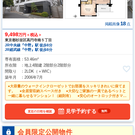
18
掲載画像
点
9,498
万円＜税込＞
東京都杉並区高円寺南５丁目
JR中央線『中野』駅 徒歩8分
JR総武線『中野』駅 徒歩8分
専有面積
53.46m²
所在階
地上4階建 2階部分2階部分
間取り
2LDK
（＋WIC）
築年月
2006年7月
●大容量のウォークインクローゼットでお部屋をスッキリきれいに保てま
す。 ●全居室収納スペース付き ●大切なご家族の一員であるペットと
一緒に暮らせるマンション！（細則有） ●安心のオートロック付きマン
ション ●宅配ボックス付きで再配達の手間が省けます
見学予約する
無料
直近の日程を確認
会員限定公開物件