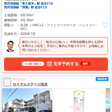
西武池袋線『東久留米』駅 徒歩17分
西武池袋線『清瀬』駅 徒歩21分
土地面積
102.83m²
建物面積
101.35m²
間取り
4LDK
（+WIC×2・ファミリークローク・パントリー・
SIC）
完成年月
2026年7月
家計にやさしく、毎日が心地いい。年間光熱費を抑えるZEH
水準のエコ住宅！ 平日のご案内も可能ですので、お気軽にお
問い合わせください。
見学予約する
無料
その場で確定！
マンション
ロイヤルステージ志木