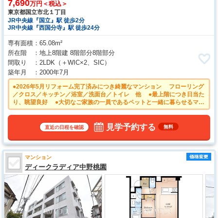
7,690
万円＜税込＞
東京都国立市北１丁目
JR中央線『国立』駅 徒歩2分
JR中央線『西国分寺』駅 徒歩24分
専有面積
65.08m²
所在階
地上8階建 8階部分8階部分
間取り
2LDK
（＋WIC×2、SIC）
築年月
2000年7月
●2026年5月リフォーム完了済みにつき綺麗なマンション フローリング
／クロス／キッチン／浴室／洗面台／トイレ 他 ●最上階につき日当た
り、眺望良好 ●大切なご家族の一員であるペットと一緒に暮らせるマン
ション！（細則有） ●忙しい朝や遅い帰宅時にも嬉しいJR中央線「国
立」駅 徒歩2分！
見学予約する
無料
直近の日程を確認
マンション
ディークラディア中野桃園