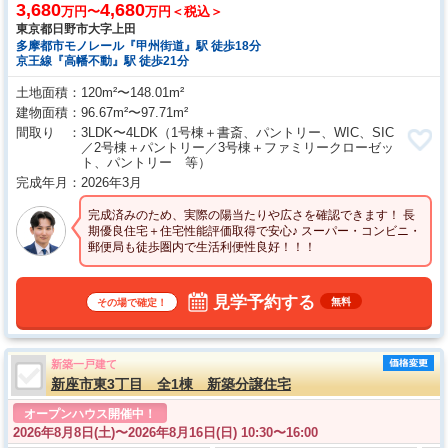
3,680
4,680
万円〜
万円＜税込＞
東京都日野市大字上田
多摩都市モノレール『甲州街道』駅 徒歩18分
京王線『高幡不動』駅 徒歩21分
土地面積
120m²〜148.01m²
建物面積
96.67m²〜97.71m²
間取り
3LDK〜4LDK
（1号棟＋書斎、パントリー、WIC、SIC
／2号棟＋パントリー／3号棟＋ファミリークローゼッ
ト、パントリー 等）
完成年月
2026年3月
完成済みのため、実際の陽当たりや広さを確認できます！ 長
期優良住宅＋住宅性能評価取得で安心♪ スーパー・コンビニ・
郵便局も徒歩圏内で生活利便性良好！！！
見学予約する
無料
その場で確定！
新築一戸建て
新座市東3丁目 全1棟 新築分譲住宅
オープンハウス開催中！
2026年8月8日(土)〜
2026年8月16日(日) 10:30〜16:00