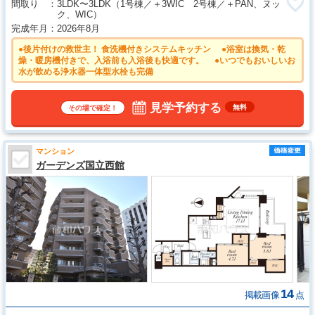
間取り
3LDK〜3LDK
（1号棟／＋3WIC 2号棟／＋PAN、ヌッ
ク、WIC）
完成年月
2026年8月
●後片付けの救世主！ 食洗機付きシステムキッチン ●浴室は換気・乾
燥・暖房機付きで、入浴前も入浴後も快適です。 ●いつでもおいしいお
水が飲める浄水器一体型水栓も完備
見学予約する
無料
その場で確定！
マンション
ガーデンズ国立西館
14
掲載画像
点