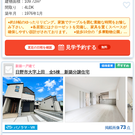
建物面積
109.72m²
間取り
4LDK
築年月
1976年1月
●約18帖のゆったりリビング。家族でテーブルを囲む素敵な時間をお愉し
み下さい。 ●各居室にはクローゼットを完備し、家具を置くスペースが
確保しやすい設計がされております。 ●徒歩10分の「多摩動物公園」駅
は、多摩都市モノレールと、京王動物園線の複数路線が使えて便利！ ●
使い勝手のよい全居室6帖以上 ●2026年5月リフォーム完了済み 1階床
補強・和室→洋室・キッチン・洗面化粧台・トイレ・クロスなど
見学予約する
無料
直近の日程を確認
新築一戸建て
日野市大字上田 全5棟 新築分譲住宅
73
掲載画像
点
パノラマ・VR