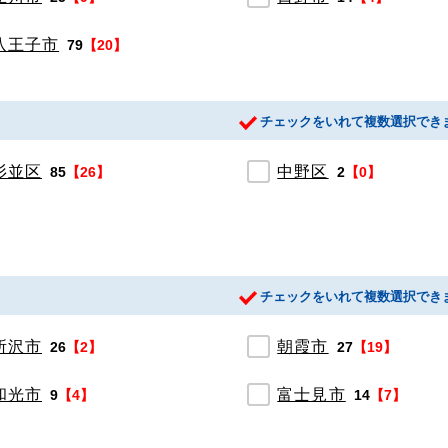
八王子市
79
【20】
チェックをいれて複数選択でき
杉並区
中野区
85
【26】
2
【0】
チェックをいれて複数選択でき
所沢市
朝霞市
26
【2】
27
【19】
和光市
富士見市
9
【4】
14
【7】