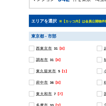
エリアを選択
※【カッコ内】は会員公開物件
東京都 - 市部
西東京市
31
【8】
調布市
31
【8】
東久留米市
5
【1】
府中市
36
【8】
東大和市
7
【7】
多摩市
33
【3】