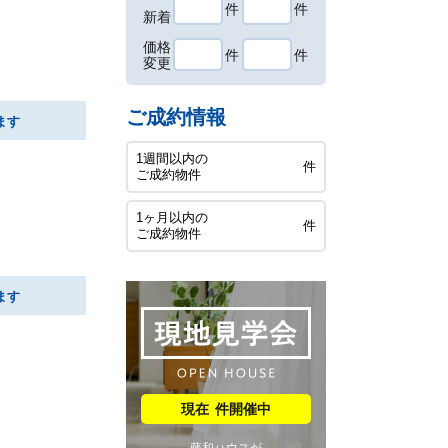
件
件
新着
価格
件
件
変更
ご成約情報
ます
1週間以内の
件
ご成約物件
1ヶ月以内の
件
ご成約物件
ます
件開催中