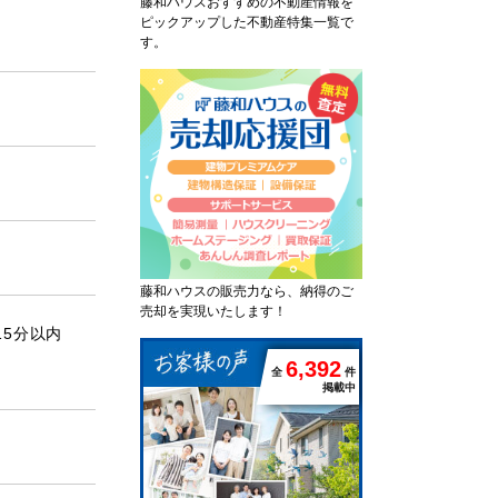
藤和ハウスおすすめの不動産情報を
ピックアップした不動産特集一覧で
す。
藤和ハウスの販売力なら、納得のご
売却を実現いたします！
15分以内
6
,
3
9
2
全
件
掲載中