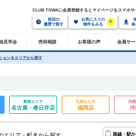
CLUB TOWAに会員登録するとマイページをスマホ
前回の
お気に入りの
0
履歴で探す
物件をみる
条
地見学会
売却相談
お客様の声
会員サー
ションをエリアから探す
東海エリア
九州エリア
沖縄
名古屋・春日井店
福岡店
沖
路線・駅か
のエリア・町名から探す