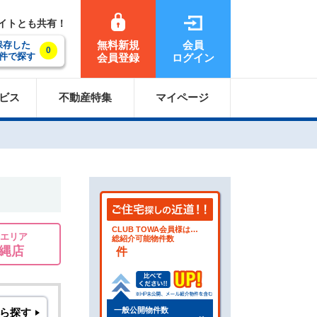
サイトとも共有！
無料新規
会員
保存した
0
件で探す
会員登録
ログイン
ビス
不動産特集
マイページ
CLUB TOWA会員様は…
エリア
総紹介可能物件数
縄店
件
一般公開物件数
ら探す