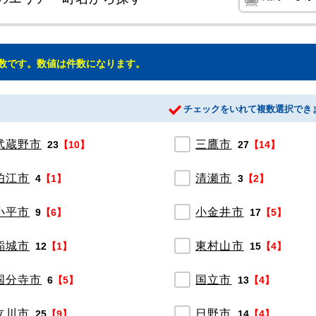
数です。数値は件数になります。
チェックをいれて複数選択でき
武蔵野市
三鷹市
23
【10】
27
【14】
狛江市
清瀬市
4
【1】
3
【2】
小平市
小金井市
9
【6】
17
【5】
稲城市
東村山市
12
【1】
15
【4】
国分寺市
国立市
6
【5】
13
【4】
立川市
日野市
25
【9】
14
【4】