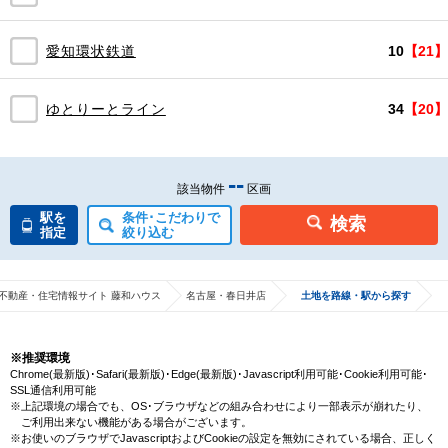
愛知環状鉄道
10
【21】
ゆとりーとライン
34
【20】
--
該当物件
区画
駅を
条件･こだわりで
検索
指定
絞り込む
不動産・住宅情報サイト 藤和ハウス
名古屋・春日井店
土地を路線・駅から探す
※推奨環境
Chrome(最新版)･Safari(最新版)･Edge(最新版)･Javascript利用可能･Cookie利用可能･
SSL通信利用可能
※上記環境の場合でも、OS･ブラウザなどの組み合わせにより一部表示が崩れたり、
ご利用出来ない機能がある場合がございます。
※お使いのブラウザでJavascriptおよびCookieの設定を無効にされている場合、正しく