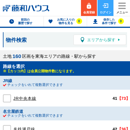
会員登録
ログイン
メニュー
前回の
お気に入りの
保存した
0
0
履歴で探す
物件を見る
条件で探す
物件検索
エリアから探す
1
6
0
土地
区画を東海エリアの路線・駅から探す
路線を選択
※【カッコ内】は会員公開物件数になります。
JR線
チェックをいれて複数選択できます
JR中央本線
41
【73】
名古屋鉄道
チェックをいれて複数選択できます
名鉄瀬戸線
42
【36】