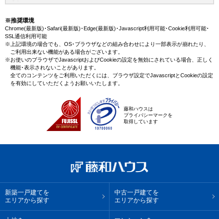
藤和ハウスは地域密着・創業51年、これまでの膨大なお取引により、西鉄
千早駅(西鉄貝塚線)の新規物件情報や、未公開不動産物件情報も沢山ござい
※推奨環境
ます。藤和ハウスで理想の中古一戸建て・マイホームを見つけませんか？
Chrome(最新版)･Safari(最新版)･Edge(最新版)･Javascript利用可能･Cookie利用可能･
SSL通信利用可能
※上記環境の場合でも、OS･ブラウザなどの組み合わせにより一部表示が崩れたり、
ご利用出来ない機能がある場合がございます。
※お使いのブラウザでJavascriptおよびCookieの設定を無効にされている場合、正しく
機能･表示されないことがあります。
全てのコンテンツをご利用いただくには、ブラウザ設定でJavascriptとCookieの設定
を有効にしていただくようお願いいたします。
藤和ハウスは
プライバシーマークを
取得しています
新築一戸建てを
中古一戸建てを
エリアから探す
エリアから探す