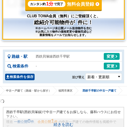
1分
無料会員登録
カンタン約
で完了
CLUB TOWA会員（無料）にご登録頂くと、
総紹介可能物件が
件に！
※ホームページ未公開メール送信物件を含む
※お気に入り物件の価格変更や建物完成など
最新情報をメールでお知らせします。
路線・駅
変更
西鉄貝塚線西鉄千早駅
検索条件
変更
-
検索条件を保存
並び替え
中古一戸建て（路線・駅から探す）
福岡市東区
西鉄千早駅の中古一戸建て
西鉄千早駅(西鉄貝塚線)で中古一戸建てをお探しなら、藤和ハウスにお任せ
下さい。
0
1
現在
一般公開
件
、
会員公開
件
の中古一戸建ての物件情報を掲載中で
続きを読む
す。