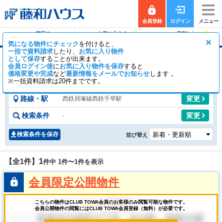
会員登録
ログイン
メニュー
前回の
お気に入りの
保存した
0
0
履歴で探す
物件を見る
条件で探す
×
気になる物件にチェック
を付けると、
一括で資料請求
したり、
お気に入り物件
として保存
することが出来ます。
西鉄千早駅の中古一戸建て
会員ログイン後
に
お気に入り物件を保存
すると
価格変更や完成
など
0
最新情報をメールでお知らせ
1
します 。
【全1件】
一般公開
件
会員公開
件
※一括資料請求は20件までです。
路線・駅
変更
西鉄貝塚線西鉄千早駅
検索条件
変更
-
検索条件を保存
並び替え
1
【全1件】
件中 1件〜
1
件を表示
会員限定公開物件
こちらの物件はCLUB TOWA会員のお客様のみ閲覧可能な物件です。
会員公開物件の閲覧にはCLUB TOWA会員登録（無料）が必要です。