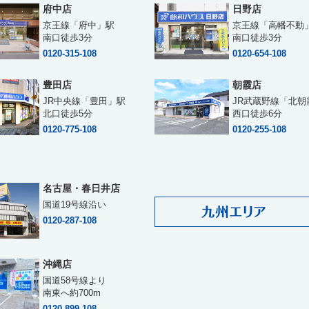
府中店
日野店
京王線「府中」駅
京王線「高幡不動
南口徒歩3分
南口徒歩3分
0120-315-108
0120-654-108
豊田店
朝霞店
JR中央線「豊田」駅
JR武蔵野線「北朝
北口徒歩5分
西口徒歩6分
0120-775-108
0120-255-108
名古屋・春日井店
国道19号線沿い
0120-287-108
沖縄店
国道58号線より
南東へ約700m
0120-899-108