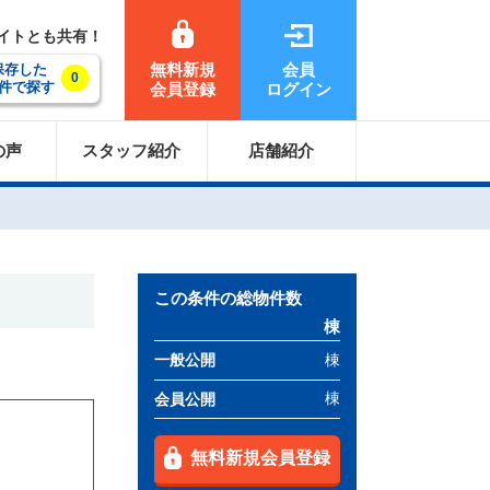
サイトとも共有！
無料新規
会員
保存した
0
件で探す
会員登録
ログイン
の声
スタッフ紹介
店舗紹介
この条件の総物件数
棟
棟
一般公開
棟
会員公開
無料新規会員登録