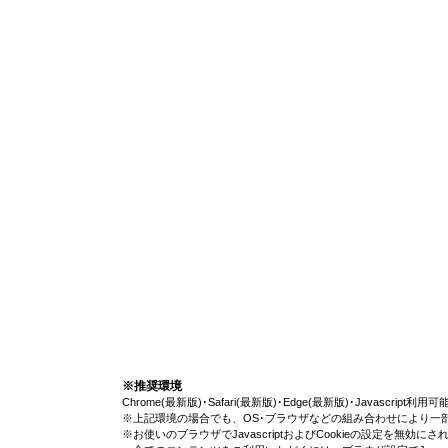
※推奨環境
Chrome(最新版)･Safari(最新版)･Edge(最新版)･Javascript
※上記環境の場合でも、OS･ブラウザなどの組み合わせにより一
※お使いのブラウザでJavascriptおよびCookieの設定を無