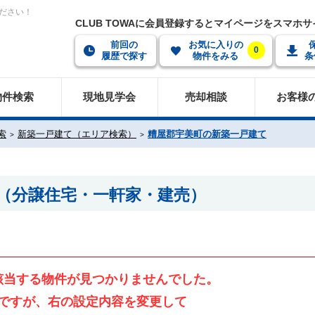
ださい！
CLUB TOWAに会員登録するとマイページをスマホ
前回の
お気に入りの
0
履歴で探す
物件をみる
条
物件検索
現地見学会
売却相談
お客様
索
新築一戸建て（エリア検索）
糟屋郡宇美町の新築一戸建て
（分譲住宅・一軒家・建売）
該当する物件が見つかりませんでした。
ですが、右の設定内容を変更して