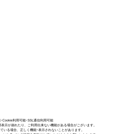
利用可能･Cookie利用可能･SSL通信利用可能
部表示が崩れたり、ご利用出来ない機能がある場合がございます。
効にされている場合、正しく機能･表示されないことがあります。