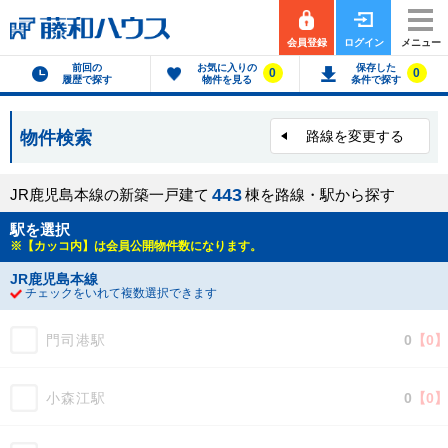
会員登録
ログイン
メニュー
前回の
お気に入りの
保存した
0
0
履歴で探す
物件を見る
条件で探す
物件検索
路線を変更する
4
4
3
JR鹿児島本線の新築一戸建て
棟を路線・駅から探す
駅を選択
※【カッコ内】は会員公開物件数になります。
JR鹿児島本線
チェックをいれて複数選択できます
門司港駅
0
【0】
小森江駅
0
【0】