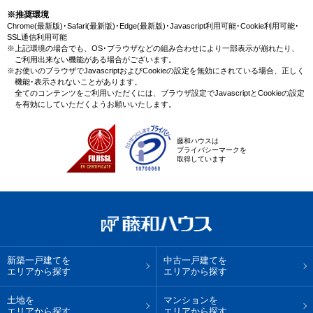
※推奨環境
Chrome(最新版)･Safari(最新版)･Edge(最新版)･Javascript利用可能･Cookie利用可能･
SSL通信利用可能
※上記環境の場合でも、OS･ブラウザなどの組み合わせにより一部表示が崩れたり、
ご利用出来ない機能がある場合がございます。
※お使いのブラウザでJavascriptおよびCookieの設定を無効にされている場合、正しく
機能･表示されないことがあります。
全てのコンテンツをご利用いただくには、ブラウザ設定でJavascriptとCookieの設定
を有効にしていただくようお願いいたします。
藤和ハウスは
プライバシーマークを
取得しています
新築一戸建てを
中古一戸建てを
エリアから探す
エリアから探す
土地を
マンションを
エリアから探す
エリアから探す