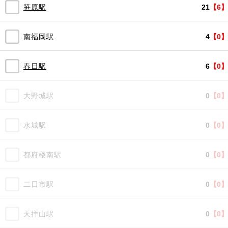
笹原駅
21
【6】
南福岡駅
4
【0】
春日駅
6
【0】
大野城駅
0
【0】
水城駅
0
【0】
都府楼南駅
0
【0】
二日市駅
0
【0】
天拝山駅
0
【0】