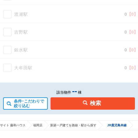
渡瀬駅
0
【0】
吉野駅
0
【0】
銀水駅
0
【0】
大牟田駅
0
【0】
-
-
該当物件
棟
条件･こだわりで
検索
絞り込む
サイト 藤和ハウス
福岡店
新築一戸建てを路線・駅から探す
JR鹿児島本線