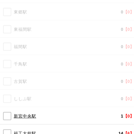
東郷駅
0
【0】
東福間駅
0
【0】
福間駅
0
【0】
千鳥駅
0
【0】
古賀駅
0
【0】
ししぶ駅
0
【0】
新宮中央駅
1
【0】
福工大前駅
14
【6】