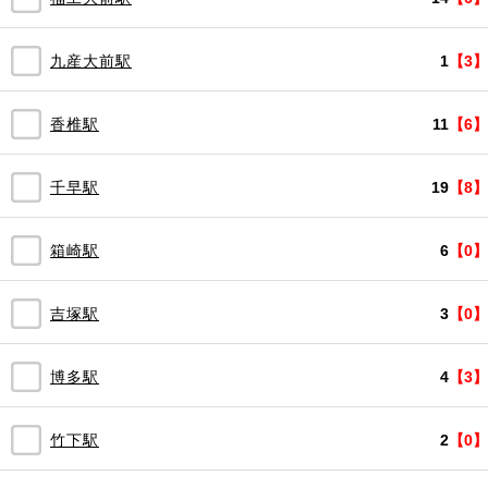
九産大前駅
1
【3】
香椎駅
11
【6】
千早駅
19
【8】
箱崎駅
6
【0】
吉塚駅
3
【0】
博多駅
4
【3】
竹下駅
2
【0】