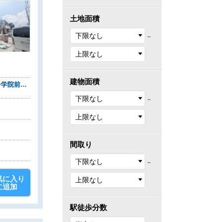
土地面積
～
建物面積
西鉄天神大牟田線『高宮』駅 バス22分「福岡海星女子学院前」停歩7分
～
間取り
～
気に入り
に追加
駅徒歩分数