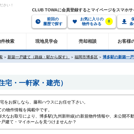
ださい！
CLUB TOWAに会員登録するとマイページをスマホ
前回の
お気に入りの
0
履歴で探す
物件をみる
条
物件検索
現地見学会
売却相談
お客様
索
新築一戸建て（路線・駅から探す）
福岡市博多区
博多駅の新築一戸
住宅・一軒家・建売）
住宅をお探しなら、藤和ハウスにお任せ下さい。
ての物件情報を掲載中です。
膨大なお取引により、博多駅(九州新幹線)の新規物件情報や、未公開不
一戸建て・マイホームを見つけませんか？