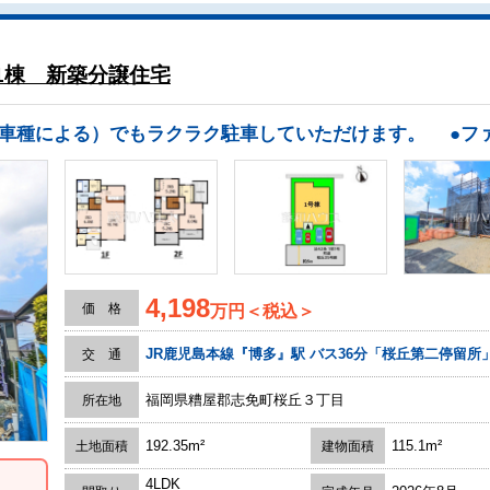
1棟 新築分譲住宅
4,198
価 格
万円＜税込＞
JR鹿児島本線『博多』駅 バス36分「桜丘第二停留所
交 通
福岡県糟屋郡志免町桜丘３丁目
所在地
192.35m²
115.1m²
土地面積
建物面積
4LDK