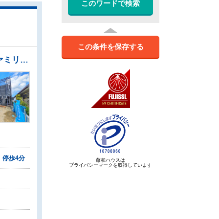
このワードで検索
この条件を保存する
●間口も十分な幅があり、大きめの車（車種による）でもラクラク駐車していただけます。 ●ファミリークロークに家族の衣類をまとめることで、洗濯後の家事動線を短くすることができます。 ●大容量のシューズインクロークで玄関もスッキリ ●リビングイン階段で自然と家族が集う憩の空間になります。
」停歩4分
藤和ハウスは
プライバシーマークを取得しています