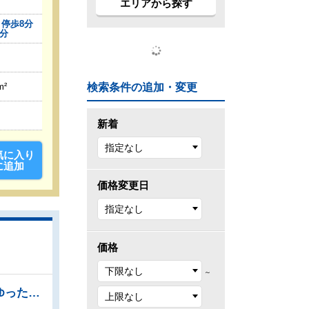
エリアから探す
停歩8分
5分
m²
検索条件の追加・変更
新着
気に入り
に追加
価格変更日
価格
～
●リビングに階段を設ける事で、自然とコミュニケーションが広がります ●家族の集まるLDKはゆったり約23.9帖 ●キッチンには家事時間を短縮する食洗機付き ●ウォークインクローゼットは、お洋服等がたくさん収納できて便利です ●日差しが行き届き、お洗濯物がよく乾く南東向きのバルコニー