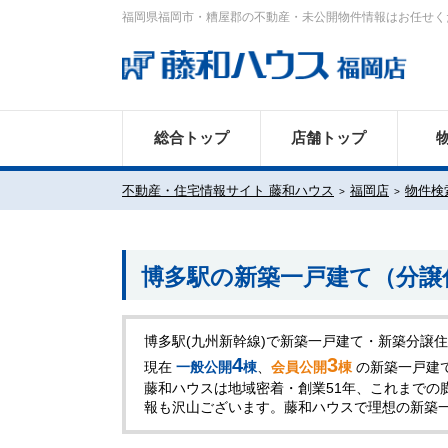
福岡県福岡市・糟屋郡の不動産・未公開物件情報はお任せく
総合トップ
店舗トップ
不動産・住宅情報サイト 藤和ハウス
福岡店
物件検
博多駅の新築一戸建て（分譲
博多駅(九州新幹線)で新築一戸建て・新築分譲
4
3
現在
一般公開
棟
、
会員公開
棟
の新築一戸建
藤和ハウスは地域密着・創業51年、これまでの
報も沢山ございます。藤和ハウスで理想の新築