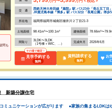
価 格
万円〜
万円＜税込＞
西鉄天神大牟田線『薬院』駅 バス23分「長丘五丁目」
交 通
JR鹿児島本線『博多』駅 バス32分「長尾公園」停歩
福岡県福岡市城南区樋井川２丁目21-3
所在地
98.41m²〜100.1m²
78.66m²〜79.9
土地面積
建物面積
3LDK〜3LDK
2026年6月
間取り
完成年月
（1号棟＋WIC、…）
疑問も
その場で確定！
資料請求する
お
見学予約する
無料
無料
棟 新築分譲住宅