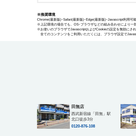
※推奨環境
Chrome(最新版)･Safari(最新版)･Edge(最新版)･Javascript
※上記環境の場合でも、OS･ブラウザなどの組み合わせにより一
※お使いのブラウザでJavascriptおよびCookieの設定を無
全てのコンテンツをご利用いただくには、ブラウザ設定でJavascr
田無店
西武新宿線「田無」駅
北口徒歩3分
0120-876-108