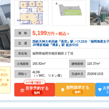
5,199
価 格
万円＜税込＞
交 通
JR博多南線『博多』駅 徒歩43分
福岡県福岡市南区鶴田２丁目
所在地
165.82m²
110.37m²
土地面積
建物面積
ケーシ
4LDK
2026年10月
間取り
完成年月
23.
（＋WIC、リネン庫）
き ●
その場で確定！
ん収納
資料請求する
お
見学予約する
無料
無料