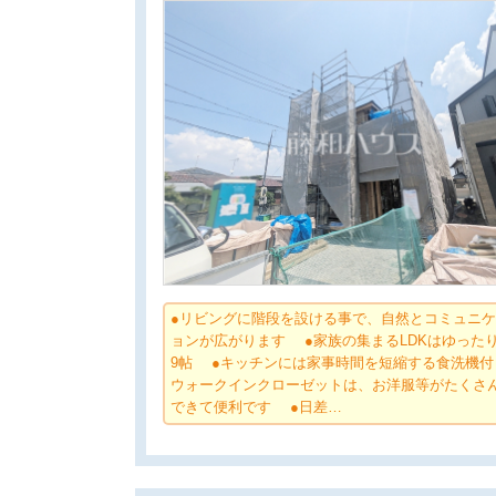
●リビングに階段を設ける事で、自然とコミュニ
ョンが広がります ●家族の集まるLDKはゆったり約
9帖 ●キッチンには家事時間を短縮する食洗機付
ウォークインクローゼットは、お洋服等がたくさ
できて便利です ●日差…