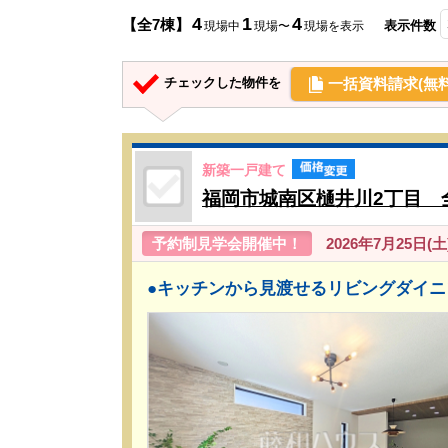
4
1
4
【全7棟】
表示件数
現場中
現場〜
現場を表示
一括資料請求(無料
チェックした物件を
新築一戸建て
福岡市城南区樋井川2丁目 
予約制見学会開催中！
2026年7月25日(土)