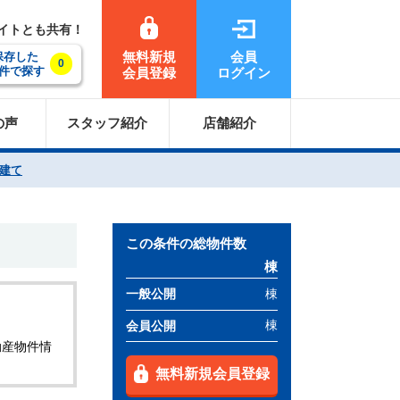
サイトとも共有！
無料新規
会員
保存した
0
件で探す
会員登録
ログイン
の声
スタッフ紹介
店舗紹介
建て
この条件の総物件数
棟
棟
一般公開
棟
会員公開
動産物件情
無料新規会員登録