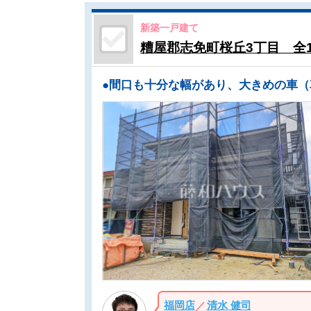
新築一戸建て
糟屋郡志免町桜丘3丁目 全
福岡店
清水 健司
／