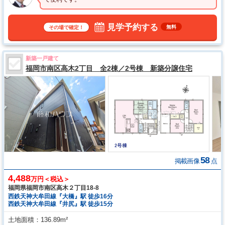
見学予約する
無料
その場で確定！
新築一戸建て
福岡市南区高木2丁目 全2棟／2号棟 新築分譲住宅
58
掲載画像
点
4,488
万円＜税込＞
福岡県福岡市南区高木２丁目18-8
西鉄天神大牟田線『大橋』駅 徒歩16分
西鉄天神大牟田線『井尻』駅 徒歩15分
土地面積
136.89m²