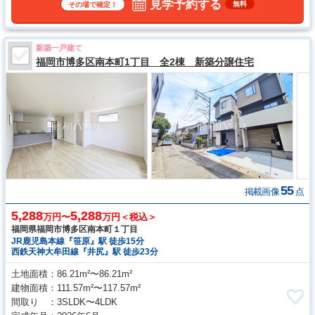
見学予約する
無料
その場で確定！
新築一戸建て
福岡市博多区南本町1丁目 全2棟 新築分譲住宅
55
掲載画像
点
5,288
5,288
万円〜
万円＜税込＞
福岡県福岡市博多区南本町１丁目
JR鹿児島本線『笹原』駅 徒歩15分
西鉄天神大牟田線『井尻』駅 徒歩23分
土地面積
86.21m²〜86.21m²
建物面積
111.57m²〜117.57m²
間取り
3SLDK〜4LDK