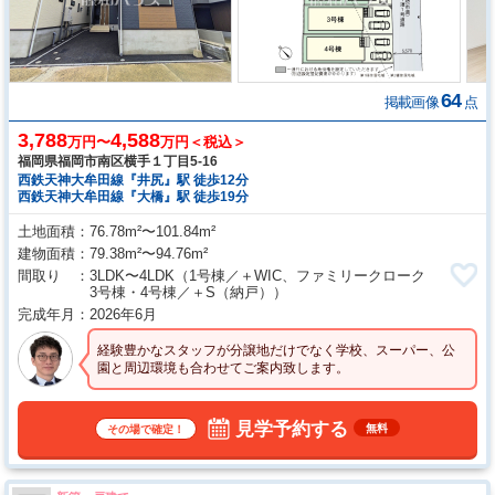
64
掲載画像
点
3,788
4,588
万円〜
万円＜税込＞
福岡県福岡市南区横手１丁目5‐16
西鉄天神大牟田線『井尻』駅 徒歩12分
西鉄天神大牟田線『大橋』駅 徒歩19分
土地面積
76.78m²〜101.84m²
建物面積
79.38m²〜94.76m²
間取り
3LDK〜4LDK
（1号棟／＋WIC、ファミリークローク
3号棟・4号棟／＋S（納戸））
完成年月
2026年6月
経験豊かなスタッフが分譲地だけでなく学校、スーパー、公
園と周辺環境も合わせてご案内致します。
見学予約する
無料
その場で確定！