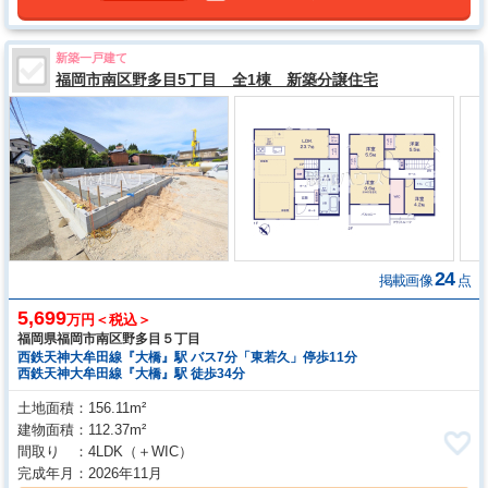
新築一戸建て
福岡市南区野多目5丁目 全1棟 新築分譲住宅
24
掲載画像
点
5,699
万円＜税込＞
福岡県福岡市南区野多目５丁目
西鉄天神大牟田線『大橋』駅 バス7分「東若久」停歩11分
西鉄天神大牟田線『大橋』駅 徒歩34分
土地面積
156.11m²
建物面積
112.37m²
間取り
4LDK
（＋WIC）
完成年月
2026年11月