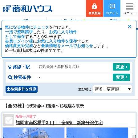
会員登録
ログイン
メニュー
前回の
お気に入りの
保存した
0
0
履歴で探す
物件を見る
条件で探す
×
気になる物件にチェック
を付けると、
一括で資料請求
したり、
お気に入り物件
として保存
することが出来ます。
井尻駅の新築一戸建て（分譲住宅・一軒家・建
会員ログイン後
に
お気に入り物件を保存
すると
売）
価格変更や完成
など
最新情報をメールでお知らせ
します 。
※一括資料請求は20件までです。
23
10
【全33棟】
一般公開
棟
会員公開
棟
路線・駅
変更
西鉄天神大牟田線井尻駅
検索条件
変更
-
検索条件を保存
並び替え
16
【全33棟】
現場中 1現場〜
16
現場を表示
新築一戸建て
福岡市南区横手3丁目 全5棟 新築分譲住宅