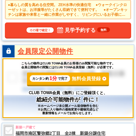
●暮らしの質を高める住空間。 ZEH水準の快適住宅 ●ウォークインクロ
ーゼットは、お洋服等がたくさん収納できて便利です。 ●オープンキッ
チンは家族や来客と一緒に作業がしやすく、 リビングにいるお子様にも
目が届きます。
見学予約する
無料
その場で確定！
会員限定公開物件
こちらの物件はCLUB TOWA会員のお客様のみ閲覧可能な物件です。
会員公開物件の閲覧にはCLUB TOWA会員登録（無料）が必要です。
1分
無料会員登録
カンタン約
で完了
CLUB TOWA会員（無料）にご登録頂くと、
総紹介可能物件が
件に！
※ホームページ未公開メール送信物件を含む
※お気に入り物件の価格変更や建物完成など
最新情報をメールでお知らせします。
新築一戸建て
福岡市南区警弥郷2丁目 全2棟 新築分譲住宅