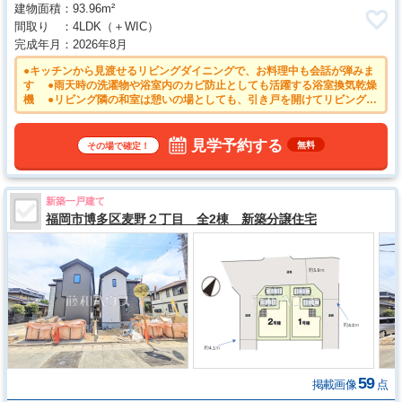
建物面積
93.96m²
間取り
4LDK
（＋WIC）
完成年月
2026年8月
●キッチンから見渡せるリビングダイニングで、お料理中も会話が弾みま
す ●雨天時の洗濯物や浴室内のカビ防止としても活躍する浴室換気乾燥
機 ●リビング隣の和室は憩いの場としても、引き戸を開けてリビングの
延長としても使えます。 ●火を使わないオール電化の家。ＩＨクッキン
グヒーターで空気もきれいです。 ●居室のサッシにはペアガラスを採
用。断熱性が高いことにより、省エネや結露対策にもなります。
見学予約する
無料
その場で確定！
新築一戸建て
福岡市博多区麦野２丁目 全2棟 新築分譲住宅
59
掲載画像
点