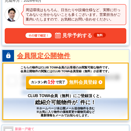
完成年月
2026年6月
周辺環境はもちろん、日当たりや設備仕様など、実際に行っ
てみないと分からないことも多くございます。営業担当がご
案内いたしますので、お気軽にお問い合わせください。
見学予約する
無料
その場で確定！
会員限定公開物件
こちらの物件はCLUB TOWA会員のお客様のみ閲覧可能な物件です。
会員公開物件の閲覧にはCLUB TOWA会員登録（無料）が必要です。
1分
無料会員登録
カンタン約
で完了
CLUB TOWA会員（無料）にご登録頂くと、
総紹介可能物件が
件に！
※ホームページ未公開メール送信物件を含む
※お気に入り物件の価格変更や建物完成など
最新情報をメールでお知らせします。
新築一戸建て