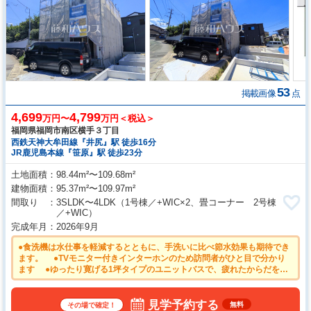
53
掲載画像
点
4,699
4,799
万円〜
万円＜税込＞
福岡県福岡市南区横手３丁目
西鉄天神大牟田線『井尻』駅 徒歩16分
JR鹿児島本線『笹原』駅 徒歩23分
土地面積
98.44m²〜109.68m²
建物面積
95.37m²〜109.97m²
間取り
3SLDK〜4LDK
（1号棟／+WIC×2、畳コーナー 2号棟
／+WIC）
完成年月
2026年9月
●食洗機は水仕事を軽減するとともに、手洗いに比べ節水効果も期待でき
ます。 ●TVモニター付きインターホンのため訪問者がひと目で分かり
ます ●ゆったり寛げる1坪タイプのユニットバスで、疲れたからだを癒
してあげて下さい。 ●遮熱性の高いLow‐E複層ガラスを採用、夏冬の冷暖
房効率を高めます。 ●24時間換気システムにより、花粉・PM2.5など
の微小粒子物質の侵入を防ぎ、快適な室内を保ちます。
見学予約する
無料
その場で確定！