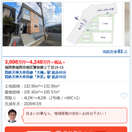
61
掲載画像
点
3,998
4,248
万円〜
万円＜税込＞
福岡県福岡市南区警弥郷２丁目19-15
西鉄天神大牟田線『大橋』駅 徒歩40分
西鉄天神大牟田線『井尻』駅 徒歩39分
土地面積
132.95m²〜132.95m²
建物面積
105.42m²〜105.57m²
間取り
4LDK〜4LDK
（2号棟／+WIC×2）
完成年月
2026年3月
住まいの事なら、地域密着の当社へお任せ下さい！