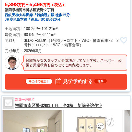
5,398
5,498
万円〜
万円＜税込＞
福岡県福岡市博多区麦野２丁目
西鉄天神大牟田線『雑餉隈』駅 徒歩15分
JR鹿児島本線『笹原』駅 徒歩20分
土地面積
100.2m²〜101.21m²
建物面積
80.94m²〜82.11m²
間取り
3LDK〜3LDK
（1号棟／+ロフト・WIC・備蓄倉庫×2 2
号棟／+ロフト・WIC・備蓄倉庫）
完成年月
2026年8月
経験豊かなスタッフが分譲地だけでなく学校、スーパー、公
園と周辺環境も合わせてご案内致します。
見学予約する
無料
その場で確定！
新築一戸建て
福岡市南区警弥郷1丁目 全3棟 新築分譲住宅