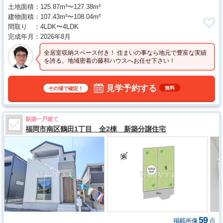
土地面積
125.87m²〜127.38m²
建物面積
107.43m²〜108.04m²
間取り
4LDK〜4LDK
完成年月
2026年8月
全居室収納スペース付き！ 住まいの事なら地元で豊富な実績
を誇る、地域密着の藤和ハウスへお任せ下さい！
見学予約する
無料
その場で確定！
新築一戸建て
福岡市南区鶴田1丁目 全2棟 新築分譲住宅
59
掲載画像
点