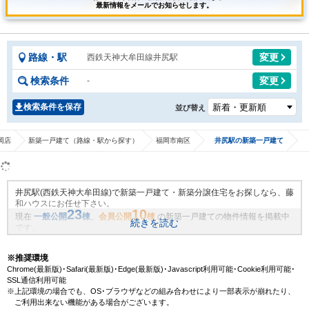
最新情報をメールでお知らせします。
路線・駅
変更
西鉄天神大牟田線井尻駅
検索条件
変更
-
検索条件を保存
並び替え
岡店
新築一戸建て（路線・駅から探す）
福岡市南区
井尻駅の新築一戸建て
井尻駅(西鉄天神大牟田線)で新築一戸建て・新築分譲住宅をお探しなら、藤
和ハウスにお任せ下さい。
23
10
現在
一般公開
棟
、
会員公開
棟
の新築一戸建ての物件情報を掲載中
続きを読む
です。
藤和ハウスは地域密着・創業51年、これまでの膨大なお取引により、井尻
駅(西鉄天神大牟田線)の新規物件情報や、未公開不動産物件情報も沢山ござ
※推奨環境
います。藤和ハウスで理想の新築一戸建て・マイホームを見つけません
Chrome(最新版)･Safari(最新版)･Edge(最新版)･Javascript利用可能･Cookie利用可能･
か？
SSL通信利用可能
※上記環境の場合でも、OS･ブラウザなどの組み合わせにより一部表示が崩れたり、
ご利用出来ない機能がある場合がございます。