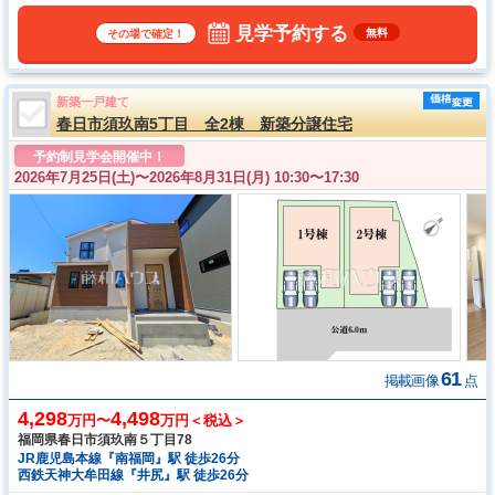
見学予約する
無料
その場で確定！
新築一戸建て
春日市須玖南5丁目 全2棟 新築分譲住宅
予約制見学会開催中！
2026年7月25日(土)〜
2026年8月31日(月) 10:30〜17:30
61
掲載画像
点
4,298
4,498
万円〜
万円＜税込＞
福岡県春日市須玖南５丁目78
JR鹿児島本線『南福岡』駅 徒歩26分
西鉄天神大牟田線『井尻』駅 徒歩26分