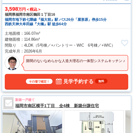
3,598
万円＜税込＞
福岡県福岡市南区鶴田１丁目16
福岡市地下鉄七隈線『福大前』駅 バス26分「屋形原」停歩15分
西鉄天神大牟田線『大橋』駅 徒歩64分
土地面積
166.07m²
建物面積
114.86m²
間取り
4LDK
（5号棟／+パントリー・WIC 6号棟／+WIC）
完成年月
2026年6月
隙間のないなめらかな人造大理石の一体型システムキッチン ♪
見学予約する
無料
その場で確定！
新築一戸建て
福岡市南区横手1丁目 全4棟 新築分譲住宅