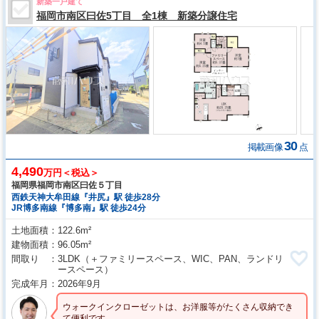
新築一戸建て
福岡市南区曰佐5丁目 全1棟 新築分譲住宅
30
掲載画像
点
4,490
万円＜税込＞
福岡県福岡市南区曰佐５丁目
西鉄天神大牟田線『井尻』駅 徒歩28分
JR博多南線『博多南』駅 徒歩24分
土地面積
122.6m²
建物面積
96.05m²
間取り
3LDK
（＋ファミリースペース、WIC、PAN、ランドリ
ースペース）
完成年月
2026年9月
ウォークインクローゼットは、お洋服等がたくさん収納でき
て便利です。