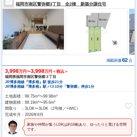
福岡市南区警弥郷3丁目 全2棟 新築分譲住宅
62
掲載画像
点
3,998
3,998
万円〜
万円＜税込＞
福岡県福岡市南区警弥郷３丁目
JR博多南線『博多南』駅 徒歩21分
JR博多南線『博多南』駅 バス10分「警弥郷」停歩1分
土地面積
99.75m²〜99.98m²
建物面積
88.19m²〜95.6m²
間取り
3LDK〜3LDK
（2号棟／+WIC）
完成年月
2026年8月
家族や仲間が集うLDKは約16帖あり、ゆったりと寛げる空間
です。