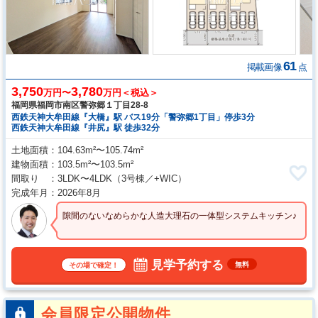
61
掲載画像
点
3,750
3,780
万円〜
万円＜税込＞
福岡県福岡市南区警弥郷１丁目28-8
西鉄天神大牟田線『大橋』駅 バス19分「警弥郷1丁目」停歩3分
西鉄天神大牟田線『井尻』駅 徒歩32分
土地面積
104.63m²〜105.74m²
建物面積
103.5m²〜103.5m²
間取り
3LDK〜4LDK
（3号棟／+WIC）
完成年月
2026年8月
隙間のないなめらかな人造大理石の一体型システムキッチン♪
見学予約する
無料
その場で確定！
会員限定公開物件