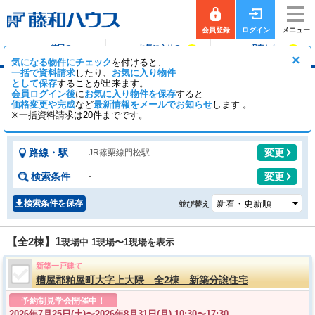
会員登録
ログイン
メニュー
前回の
お気に入りの
保存した
0
0
履歴で探す
物件を見る
条件で探す
×
気になる物件にチェック
を付けると、
一括で資料請求
したり、
お気に入り物件
として保存
することが出来ます。
門松駅の新築一戸建て（分譲住宅・一軒家・建
会員ログイン後
に
お気に入り物件を保存
すると
売）
価格変更や完成
など
最新情報をメールでお知らせ
します 。
※一括資料請求は20件までです。
2
0
【全2棟】
一般公開
棟
会員公開
棟
路線・駅
変更
JR篠栗線門松駅
検索条件
変更
-
検索条件を保存
並び替え
1
【全2棟】
現場中 1現場〜
1
現場を表示
新築一戸建て
糟屋郡粕屋町大字上大隈 全2棟 新築分譲住宅
予約制見学会開催中！
2026年7月25日(土)〜
2026年8月31日(月) 10:30〜17:30