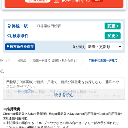
見学予約する
その場で確定！
路線・駅
変更
JR篠栗線門松駅
検索条件
変更
-
検索条件を保存
並び替え
和ハウス
福岡店
新築一戸建て（路線・駅から探す）
門松駅の新築一戸建て
門松駅(JR篠栗線)で新築一戸建て・新築分譲住宅をお探しなら、藤和ハウ
スにお任せ下さい。
2
現在
一般公開
棟
の新築一戸建ての物件情報を掲載中です。
続きを読む
藤和ハウスは地域密着・創業51年、これまでの膨大なお取引により、門松
駅(JR篠栗線)の新規物件情報や、未公開不動産物件情報も沢山ございま
す。藤和ハウスで理想の新築一戸建て・マイホームを見つけませんか？
※推奨環境
Chrome(最新版)･Safari(最新版)･Edge(最新版)･Javascript利用可能･Cookie利用可能･
SSL通信利用可能
※上記環境の場合でも、OS･ブラウザなどの組み合わせにより一部表示が崩れたり、
ご利用出来ない機能がある場合がございます。