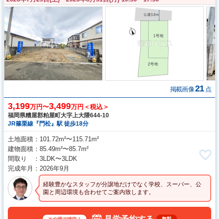
21
掲載画像
点
3,199
3,499
万円〜
万円＜税込＞
福岡県糟屋郡粕屋町大字上大隈644-10
JR篠栗線『門松』駅 徒歩18分
土地面積
101.72m²〜115.71m²
建物面積
85.49m²〜85.7m²
間取り
3LDK〜3LDK
完成年月
2026年9月
経験豊かなスタッフが分譲地だけでなく学校、スーパー、公
園と周辺環境も合わせてご案内致します。
無料