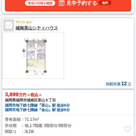
見学予約する
無料
直近の日程を確認
マンション
城南茶山シティハウス
12
掲載画像
点
3,899
万円＜税込＞
福岡県福岡市城南区茶山６丁目
福岡市地下鉄七隈線『茶山』駅 徒歩6分
福岡市地下鉄七隈線『金山』駅 徒歩8分
専有面積
71.17m²
所在階
地上7階建 3階部分3階部分
間取り
3LDK