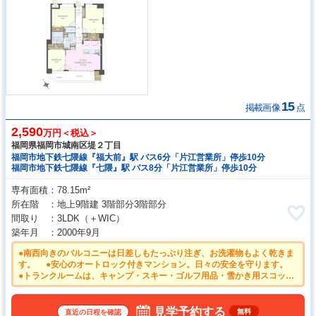
15
掲載画像
点
2,590
万円＜税込＞
福岡県福岡市城南区堤２丁目
福岡市地下鉄七隈線『福大前』駅 バス6分「片江営業所」停歩10分
福岡市地下鉄七隈線『七隈』駅 バス8分「片江営業所」停歩10分
専有面積
78.15m²
所在階
地上9階建 3階部分3階部分
間取り
3LDK
（＋WIC）
築年月
2000年9月
●南西向きのバルコニーは日差しもたっぷり注ぎ、お洗濯物もよく乾きま
す。 ●安心のオートロック付きマンション。日々の安全を守ります。
●トランクルームは、キャンプ・スキー・ゴルフ用品・雪かき用スコップ
などの大きい物の収納に便利です。 ●大容量のウォークインクローゼッ
トでお部屋をスッキリきれいに保てます。 ●家事をしながらご家族との会
話も楽しめる対面キッチン
見学予約する
無料
直近の日程を確認