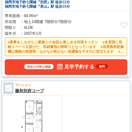
福岡市地下鉄七隈線『別府』駅 徒歩12分
福岡市地下鉄七隈線『茶山』駅 徒歩15分
専有面積
94.85m²
所在階
地上10階建 7階部分7階部分
間取り
4LDK
築年月
2007年1月
●家事をしながらご家族との会話も楽しめる対面キッチン ●全居室に収
納スペースを設けた、収納重視の間取りとなっています ●浴室換気乾燥
機は梅雨の時期等、なかなか乾かない洗濯物を干すのに役立ちます ●南
向きのバルコニーは日差しもたっぷり注ぎ、お洗濯物もよく乾きます ●
大切なご家族の一員であるペットと一緒に暮らせるマンション（細則
有） ●荷物の受け取り時間を気にせず外出できる宅配ボックス付き
見学予約する
無料
直近の日程を確認
マンション
藤和別府コープ