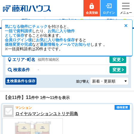
会員登録
ログイン
メニュー
前回の
お気に入りの
保存した
0
0
履歴で探す
物件を見る
条件で探す
×
気になる物件にチェック
を付けると、
一括で資料請求
したり、
お気に入り物件
として保存
することが出来ます。
福岡市城南区のマンション
会員ログイン後
に
お気に入り物件を保存
すると
価格変更や完成
など
9
最新情報をメールでお知らせ
2
します 。
【全11件】
一般公開
件
会員公開
件
※一括資料請求は20件までです。
エリア･町名
変更
福岡市城南区
検索条件
変更
-
検索条件を保存
並び替え
11
【全11件】
件中 1件〜
11
件を表示
マンション
ロイヤルマンションユトリテ田島