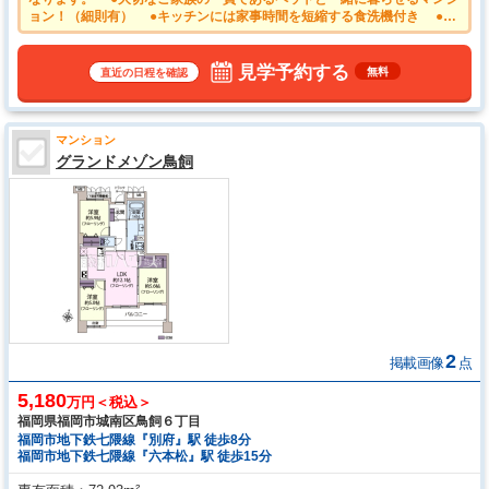
ョン！（細則有） ●キッチンには家事時間を短縮する食洗機付き ●ウ
ォークインクローゼットは、お洋服等がたくさん収納できて便利です ●
安心のオートロック付きマンション
見学予約する
無料
直近の日程を確認
マンション
グランドメゾン鳥飼
2
掲載画像
点
5,180
万円＜税込＞
福岡県福岡市城南区鳥飼６丁目
福岡市地下鉄七隈線『別府』駅 徒歩8分
福岡市地下鉄七隈線『六本松』駅 徒歩15分