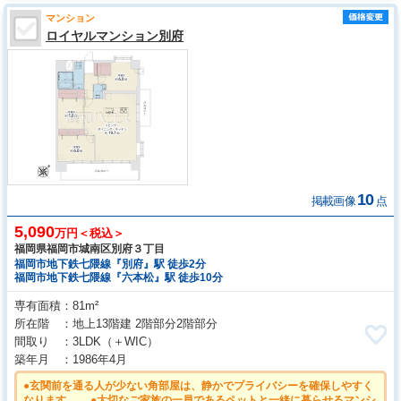
マンション
ロイヤルマンション別府
10
掲載画像
点
5,090
万円＜税込＞
福岡県福岡市城南区別府３丁目
福岡市地下鉄七隈線『別府』駅 徒歩2分
福岡市地下鉄七隈線『六本松』駅 徒歩10分
専有面積
81m²
所在階
地上13階建 2階部分2階部分
間取り
3LDK
（＋WIC）
築年月
1986年4月
●玄関前を通る人が少ない角部屋は、静かでプライバシーを確保しやすく
なります。 ●大切なご家族の一員であるペットと一緒に暮らせるマンシ