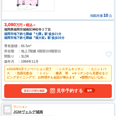
10
掲載画像
点
3,090
万円＜税込＞
福岡県福岡市城南区神松寺２丁目
福岡市地下鉄七隈線『七隈』駅 徒歩21分
福岡市地下鉄七隈線『福大前』駅 徒歩26分
専有面積
66.5m²
所在階
地上7階建 6階部分6階部分
間取り
3LDK
築年月
1994年11月
●2026年4月リノベーション完了 ・システムキッチン ・ユニットバ
ス ・洗面化粧台 ・トイレ ・建具 等 ●キッチンから見渡せるリ
ビングダイニングで、お料理中も会話が弾みます ●隙間のないなめら
かな人造大理石の一体型システムキッチン ●安心のオートロック付き
マンション。日々の安全を守ります。
見学予約する
無料
直近の日程を確認
マンション
JGMヴェルデ城南