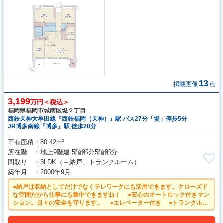
13
掲載画像
点
3,199
万円＜税込＞
福岡県福岡市城南区堤２丁目
西鉄天神大牟田線『西鉄福岡（天神）』駅 バス27分「堤」停歩5分
JR博多南線『博多』駅 徒歩20分
専有面積
80.42m²
所在階
地上9階建 5階部分5階部分
間取り
3LDK
（＋納戸、トランクルーム）
築年月
2000年9月
●納戸は収納としてだけでなくテレワークにも活用できます。クローズド
な空間だから仕事にも集中できますね！ ●安心のオートロック付きマン
ション。日々の安全を守ります。 ●エレベーター付き ●トランクルー
ム設置 ●南西向きにつき陽当り良好 ●平日のご案内も可能です。まず
はお気軽にお問合せ下さいませ。