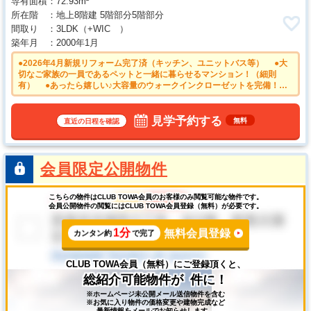
専有面積
72.93m²
所在階
地上8階建 5階部分5階部分
間取り
3LDK
（+WIC ）
築年月
2000年1月
●2026年4月新規リフォーム完了済（キッチン、ユニットバス等） ●大
切なご家族の一員であるペットと一緒に暮らせるマンション！（細則
有） ●あったら嬉しい♪大容量のウォークインクローゼットを完備！
●新生活は徒歩８分の「別府」駅から始めませんか？ ●南向きのバルコ
ニーは日差しもたっぷり注ぎ、お洗濯物もよく乾きます。 ●平日のご案
内も可能です。まずはお気軽にお問合せくださいませ。
見学予約する
無料
直近の日程を確認
会員限定公開物件
こちらの物件はCLUB TOWA会員のお客様のみ閲覧可能な物件です。
会員公開物件の閲覧にはCLUB TOWA会員登録（無料）が必要です。
1分
無料会員登録
カンタン約
で完了
CLUB TOWA会員（無料）にご登録頂くと、
総紹介可能物件が
件に！
※ホームページ未公開メール送信物件を含む
※お気に入り物件の価格変更や建物完成など
最新情報をメールでお知らせします。