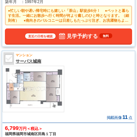
築年月
1997年2月
●忙しい朝や遅い帰宅時にも嬉しい「茶山」駅徒歩6分！ ●ペットと暮ら
す生活。一緒にお散歩へ行く時間が何より癒しのひと時となります。（細
則有） ●南向きのバルコニーは日差しもたっぷり注ぎ、お洗濯物もよく
乾きます。
見学予約する
無料
直近の日程を確認
マンション
サーパス城南
11
掲載画像
点
6,799
万円＜税込＞
福岡県福岡市城南区田島１丁目