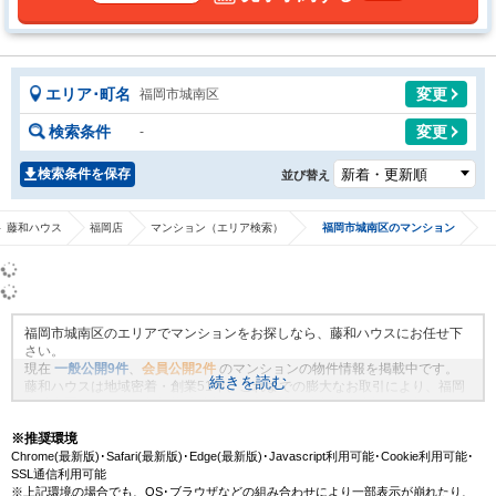
エリア･町名
変更
福岡市城南区
検索条件
変更
-
検索条件を保存
並び替え
 藤和ハウス
福岡店
マンション（エリア検索）
福岡市城南区のマンション
福岡市城南区のエリアでマンションをお探しなら、藤和ハウスにお任せ下
さい。
現在
一般公開
9
件
、
会員公開
2
件
のマンションの物件情報を掲載中です。
続きを読む
藤和ハウスは地域密着・創業51年、これまでの膨大なお取引により、福岡
市城南区のエリアの新規物件情報や、未公開不動産物件情報も沢山ござい
ます。藤和ハウスで理想のマンション・マイホームを見つけませんか？
※推奨環境
Chrome(最新版)･Safari(最新版)･Edge(最新版)･Javascript利用可能･Cookie利用可能･
SSL通信利用可能
※上記環境の場合でも、OS･ブラウザなどの組み合わせにより一部表示が崩れたり、