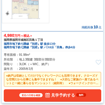
10
掲載画像
点
4,980
万円＜税込＞
福岡県福岡市城南区田島１丁目
福岡市地下鉄七隈線『別府』駅 徒歩13分
福岡市地下鉄七隈線『別府』駅 バス6分「田島」停歩4分
専有面積
91.98m²
所在階
地上3階建 3階部分3階部分
間取り
3LDK
（＋WIC、納戸）
築年月
2005年3月
●納戸は収納としてだけでなくテレワークにも活用できます。クローズド
な空間だから仕事にも集中できますね！ ●大切なご家族の一員であるペ
ットと一緒に暮らせるマンション！（細則有） ●ウォークインクローゼ
ットは、お洋服等がたくさん収納できて便利です。 ●2026年5月リノベ
ーション完了済み システムキッチン／ユニットバス／洗面化粧台／ト
イレ 他
見学予約する
無料
直近の日程を確認