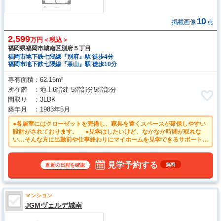
10
掲載画像
点
2,599
万円＜税込＞
福岡県福岡市城南区別府５丁目
福岡市地下鉄七隈線『別府』駅 徒歩4分
福岡市地下鉄七隈線『茶山』駅 徒歩10分
専有面積
62.16m²
所在階
地上6階建 5階部分5階部分
間取り
3LDK
築年月
1983年5月
●各居室にはクローゼットを完備し、家具を置くスペースが確保しやすい
設計がされております。 ●見学はしたいけど、なかなか時間が取れな
い…そんな方に出勤前や仕事終わりにマイホームを見学できるサポートを
いたします。 ●平日のご案内も可能です。まずはお気軽にお問合せ下さ
いませ。
見学予約する
無料
直近の日程を確認
マンション
JGMヴェルデ城南