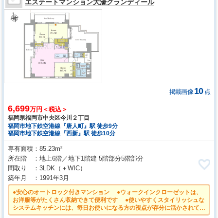
エステートマンション大濠グランディール
10
掲載画像
点
6,699
万円＜税込＞
福岡県福岡市中央区今川２丁目
福岡市地下鉄空港線『唐人町』駅 徒歩9分
福岡市地下鉄空港線『西新』駅 徒歩10分
専有面積
85.23m²
所在階
地上6階／地下1階建 5階部分5階部分
間取り
3LDK
（＋WIC）
築年月
1991年3月
●安心のオートロック付きマンション ●ウォークインクローゼットは、
お洋服等がたくさん収納できて便利です ●使いやすくスタイリッシュな
システムキッチンには、毎日お使いになる方の視点が存分に活かされてい
ます。 ●玄関前を通る人が少ない角部屋は、静かでプライバシーを確保