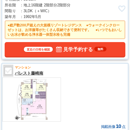
所在階
地上16階建 2階部分2階部分
間取り
3LDK
（＋WIC）
築年月
1992年5月
●総戸数200戸超えの大規模リゾートレジデンス ●ウォークインクロー
ゼットは、お洋服等がたくさん収納できて便利です。 ●いつでもおいし
いお水が飲める浄水器一体型水栓も完備
見学予約する
無料
直近の日程を確認
マンション
パレスト藤崎南
10
掲載画像
点