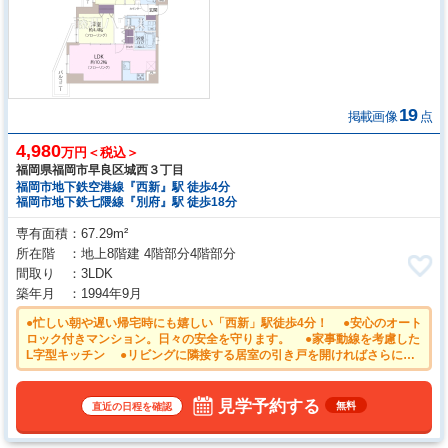
19
掲載画像
点
4,980
万円＜税込＞
福岡県福岡市早良区城西３丁目
福岡市地下鉄空港線『西新』駅 徒歩4分
福岡市地下鉄七隈線『別府』駅 徒歩18分
専有面積
67.29m²
所在階
地上8階建 4階部分4階部分
間取り
3LDK
築年月
1994年9月
●忙しい朝や遅い帰宅時にも嬉しい「西新」駅徒歩4分！ ●安心のオート
ロック付きマンション。日々の安全を守ります。 ●家事動線を考慮した
L字型キッチン ●リビングに隣接する居室の引き戸を開ければさらに開
放感が広がります。 ●2026年5月リフォーム完了済み キッチン、浴
室、トイレ、洗面台、建具、給湯器、フローリング、クロス、照明、エア
コン等
見学予約する
無料
直近の日程を確認