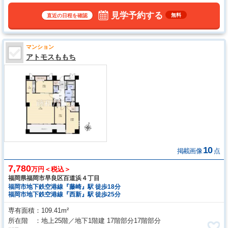
しやすくなります。 ●家族との会話も弾む対面式キッチン
見学予約する
無料
直近の日程を確認
マンション
アトモスももち
10
掲載画像
点
7,780
万円＜税込＞
福岡県福岡市早良区百道浜４丁目
福岡市地下鉄空港線『藤崎』駅 徒歩18分
福岡市地下鉄空港線『西新』駅 徒歩25分
専有面積
109.41m²
所在階
地上25階／地下1階建 17階部分17階部分