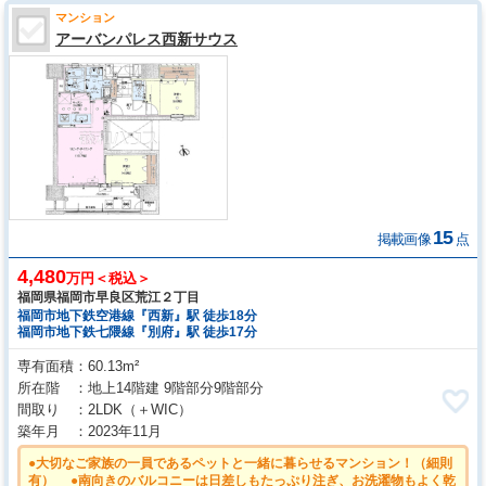
マンション
アーバンパレス西新サウス
15
掲載画像
点
4,480
万円＜税込＞
福岡県福岡市早良区荒江２丁目
福岡市地下鉄空港線『西新』駅 徒歩18分
福岡市地下鉄七隈線『別府』駅 徒歩17分
専有面積
60.13m²
所在階
地上14階建 9階部分9階部分
間取り
2LDK
（＋WIC）
築年月
2023年11月
●大切なご家族の一員であるペットと一緒に暮らせるマンション！（細則
有） ●南向きのバルコニーは日差しもたっぷり注ぎ、お洗濯物もよく乾