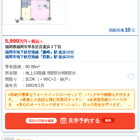
10
掲載画像
点
5,999
万円＜税込＞
福岡県福岡市早良区百道浜３丁目
福岡市地下鉄空港線『藤崎』駅 徒歩10分
福岡市地下鉄空港線『西新』駅 徒歩20分
専有面積
80.88m²
所在階
地上10階建 8階部分8階部分
間取り
3LDK
（＋WIC×2・納戸）
築年月
1991年2月
●収納力豊富なウォークインクローゼットで、バッグや小物類も片付きま
す。 ●家族との会話も弾む対面式キッチン ●全居室収納スペース付
き ●安心のオートロック付きマンション。日々の安全を守ります。 ●
キッチンには家事時間を短縮する食洗機付き ●物件の事、諸費用の事な
ど、小さな疑問もお気軽にご連絡・ご相談下さい。
見学予約する
無料
直近の日程を確認