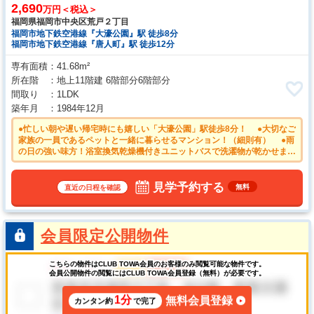
2,690
万円＜税込＞
福岡県福岡市中央区荒戸２丁目
福岡市地下鉄空港線『大濠公園』駅 徒歩8分
福岡市地下鉄空港線『唐人町』駅 徒歩12分
専有面積
41.68m²
所在階
地上11階建 6階部分6階部分
間取り
1LDK
築年月
1984年12月
●忙しい朝や遅い帰宅時にも嬉しい「大濠公園」駅徒歩8分！ ●大切なご
家族の一員であるペットと一緒に暮らせるマンション！（細則有） ●雨
の日の強い味方！浴室換気乾燥機付きユニットバスで洗濯物が乾かせま
す。 ●平日のご案内も可能です。まずはお気軽にお問合せ下さいま
せ。 ●物件の事、諸費用の事など、小さな疑問もお気軽にご連絡・ご相
談下さい。
見学予約する
無料
直近の日程を確認
会員限定公開物件
こちらの物件はCLUB TOWA会員のお客様のみ閲覧可能な物件です。
会員公開物件の閲覧にはCLUB TOWA会員登録（無料）が必要です。
1分
無料会員登録
カンタン約
で完了