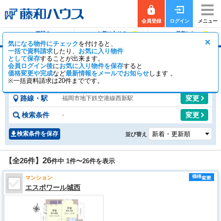
会員登録
ログイン
メニュー
前回の
お気に入りの
保存した
0
0
履歴で探す
物件を見る
条件で探す
×
気になる物件にチェック
を付けると、
一括で資料請求
したり、
お気に入り物件
として保存
することが出来ます。
西新駅のマンション
会員ログイン後
に
お気に入り物件を保存
すると
価格変更や完成
など
17
最新情報をメールでお知らせ
9
します 。
【全26件】
一般公開
件
会員公開
件
※一括資料請求は20件までです。
路線・駅
変更
福岡市地下鉄空港線西新駅
検索条件
変更
-
検索条件を保存
並び替え
26
【全26件】
件中 1件〜
26
件を表示
マンション
エスポワール城西