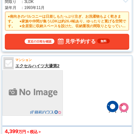
間取り
3LDK
築年月
1993年11月
●南向きのバルコニーは日差しもたっぷり注ぎ、お洗濯物もよく乾きま
す。 ●家族や仲間が集うLDKは約26.4帖あり、ゆったりと寛げる空間で
す。 ●全居室に収納スペースを設けた、収納重視の間取りとなっていま
す。 ●百道浜小学校までは約130m。目の行き届く距離にある小学校な
ら、通学を見守るご家族も安心ですね。 ●平日のご案内も可能です。ま
ずはお気軽にお問合せ下さいませ。
見学予約する
無料
直近の日程を確認
マンション
エクセルハイツ大濠第2
4,399
万円＜税込＞