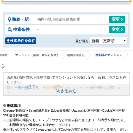
路線・駅
変更
福岡市地下鉄空港線西新駅
検索条件
変更
-
検索条件を保存
並び替え
福岡店
マンション（路線・駅から探す）
福岡市早良区
西新駅のマンション
西新駅(福岡市地下鉄空港線)でマンションをお探しなら、藤和ハウスにお任
せ下さい。
17
9
現在
一般公開
件
、
会員公開
件
のマンションの物件情報を掲載中で
続きを読む
す。
藤和ハウスは地域密着・創業51年、これまでの膨大なお取引により、西新
駅(福岡市地下鉄空港線)の新規物件情報や、未公開不動産物件情報も沢山ご
※推奨環境
ざいます。藤和ハウスで理想のマンション・マイホームを見つけません
Chrome(最新版)･Safari(最新版)･Edge(最新版)･Javascript利用可能･Cookie利用可能･
か？
SSL通信利用可能
※上記環境の場合でも、OS･ブラウザなどの組み合わせにより一部表示が崩れたり、
ご利用出来ない機能がある場合がございます。
※お使いのブラウザでJavascriptおよびCookieの設定を無効にされている場合、正しく