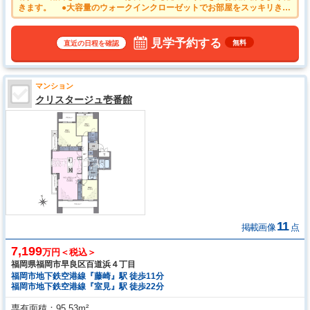
きます。 ●大容量のウォークインクローゼットでお部屋をスッキリきれ
いに保てます。 ●使いやすくスタイリッシュなシステムキッチンには、
毎日お使いになる方の視点が存分に活かされています。 ●ご家族の様子
を確認しながら調理ができる対面キッチン
見学予約する
無料
直近の日程を確認
マンション
クリスタージュ壱番館
11
掲載画像
点
7,199
万円＜税込＞
福岡県福岡市早良区百道浜４丁目
福岡市地下鉄空港線『藤崎』駅 徒歩11分
福岡市地下鉄空港線『室見』駅 徒歩22分
専有面積
95.53m²