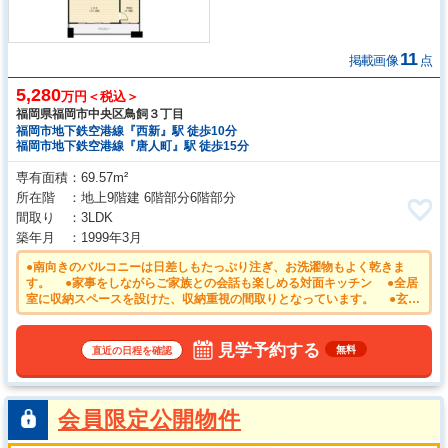
11
掲載画像
点
5,280
万円＜税込＞
福岡県福岡市中央区鳥飼３丁目
福岡市地下鉄空港線『西新』駅 徒歩10分
福岡市地下鉄空港線『唐人町』駅 徒歩15分
専有面積
69.57m²
所在階
地上9階建 6階部分6階部分
間取り
3LDK
築年月
1999年3月
●南向きのバルコニーは日差しもたっぷり注ぎ、お洗濯物もよく乾きま
す。 ●家事をしながらご家族との会話も楽しめる対面キッチン ●全居
室に収納スペースを設けた、収納重視の間取りとなっています。 ●玄関
前を通る人が少ない角部屋は、静かでプライバシーを確保しやすくなりま
す。 ●平日のご案内も可能です。まずはお気軽にお問合せ下さいま
せ。
見学予約する
無料
直近の日程を確認
会員限定公開物件