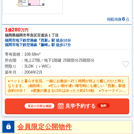
6
掲載画像
点
1
280
億
万円
福岡県福岡市早良区百道浜１丁目
福岡市地下鉄空港線『西新』駅 徒歩10分
福岡市地下鉄空港線『藤崎』駅 徒歩17分
専有面積
108.68m²
所在階
地上27階／地下1階建 25階部分25階部分
間取り
3LDK
（＋WIC）
築年月
2004年2月
●ペットと暮らす生活。一緒にお散歩へ行く時間が何より癒しのひと時と
なります。（細則有） ●忙しい朝や遅い帰宅時にも嬉しい「西新」駅徒
歩約10分！ ●家族の集まるLDKはゆったり約23.6帖 ●ウォークインク
ローゼットは、お洋服等がたくさん収納できて便利です ●追焚き機能付
きなので、生活時間の違う家族に便利です。
見学予約する
無料
直近の日程を確認
会員限定公開物件