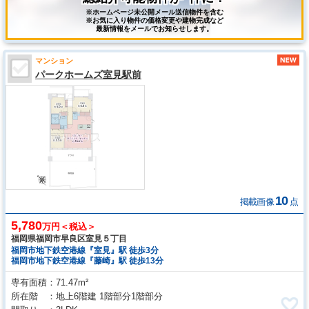
※ホームページ未公開メール送信物件を含む
※お気に入り物件の価格変更や建物完成など
最新情報をメールでお知らせします。
マンション
パークホームズ室見駅前
10
掲載画像
点
5,780
万円＜税込＞
福岡県福岡市早良区室見５丁目
福岡市地下鉄空港線『室見』駅 徒歩3分
福岡市地下鉄空港線『藤崎』駅 徒歩13分
専有面積
71.47m²
所在階
地上6階建 1階部分1階部分