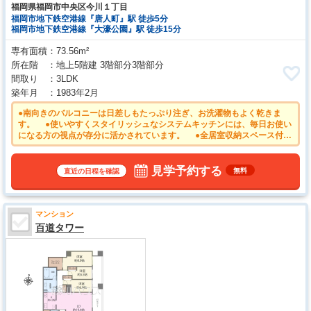
福岡県福岡市中央区今川１丁目
福岡市地下鉄空港線『唐人町』駅 徒歩5分
福岡市地下鉄空港線『大濠公園』駅 徒歩15分
専有面積
73.56m²
所在階
地上5階建 3階部分3階部分
間取り
3LDK
築年月
1983年2月
●南向きのバルコニーは日差しもたっぷり注ぎ、お洗濯物もよく乾きま
す。 ●使いやすくスタイリッシュなシステムキッチンには、毎日お使い
になる方の視点が存分に活かされています。 ●全居室収納スペース付
き ●忙しい朝や遅い帰宅時にも嬉しい「唐人町」駅徒歩5分！
見学予約する
無料
直近の日程を確認
マンション
百道タワー