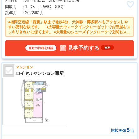
所在階
地上13階建 13階部分13階部分
間取り
1LDK
（＋WIC、SIC）
築年月
2022年1月
●福岡空港線「西新」駅まで徒歩4分。天神駅・博多駅へもアクセスしや
すい便利な駅です。 ●大容量のウォークインクローゼットでお部屋をス
ッキリきれいに保てます。 ●大容量のシューズインクロークで玄関もスッ
キリ ●大切なご家族の一員であるペットと一緒に暮らせるマンション！
（細則有）
見学予約する
無料
直近の日程を確認
マンション
ロイヤルマンション西新
5
掲載画像
点