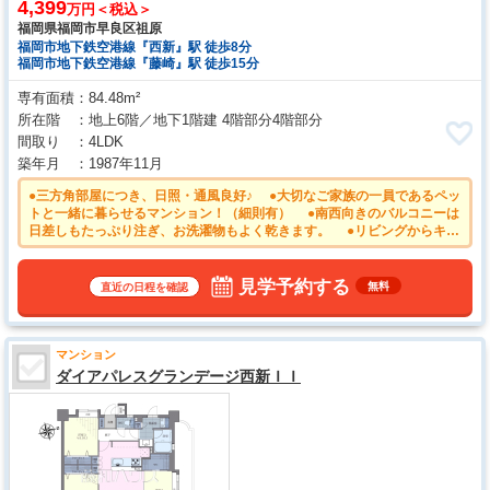
4,399
万円＜税込＞
福岡県福岡市早良区祖原
福岡市地下鉄空港線『西新』駅 徒歩8分
福岡市地下鉄空港線『藤崎』駅 徒歩15分
専有面積
84.48m²
所在階
地上6階／地下1階建 4階部分4階部分
間取り
4LDK
築年月
1987年11月
●三方角部屋につき、日照・通風良好♪ ●大切なご家族の一員であるペッ
トと一緒に暮らせるマンション！（細則有） ●南西向きのバルコニーは
日差しもたっぷり注ぎ、お洗濯物もよく乾きます。 ●リビングからキッ
チンが見えるので、小さなお子様もママの様子が見えて安心ですね。 ●
新生活は徒歩８分の「西新」駅から始めませんか？ ●平日のご案内も可
能です。まずはお気軽にお問合せくださいませ。
見学予約する
無料
直近の日程を確認
マンション
ダイアパレスグランデージ西新ＩＩ