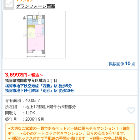
マンション
グランフォーレ西新
10
掲載画像
点
3,699
万円＜税込＞
福岡県福岡市早良区城西１丁目
福岡市地下鉄空港線『西新』駅 徒歩5分
福岡市地下鉄七隈線『別府』駅 徒歩18分
専有面積
40.05m²
所在階
地上12階建 6階部分6階部分
間取り
1LDK
築年月
2006年9月
●大切なご家族の一員であるペットと一緒に暮らせるマンション！（細則
有） ●安心のオートロック付きマンション。日々の安全を守ります。
●宅配ボックス付きで再配達の手間が省けます ●犯罪への抑⽌効果を⾼