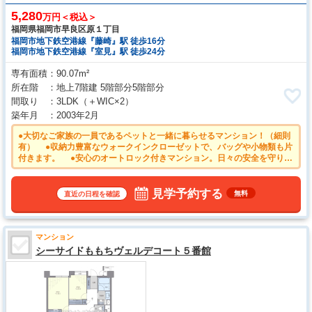
5,280
万円＜税込＞
福岡県福岡市早良区原１丁目
福岡市地下鉄空港線『藤崎』駅 徒歩16分
福岡市地下鉄空港線『室見』駅 徒歩24分
専有面積
90.07m²
所在階
地上7階建 5階部分5階部分
間取り
3LDK
（＋WIC×2）
築年月
2003年2月
●大切なご家族の一員であるペットと一緒に暮らせるマンション！（細則
有） ●収納力豊富なウォークインクローゼットで、バッグや小物類も片
付きます。 ●安心のオートロック付きマンション。日々の安全を守りま
す。 ●宅配ボックス付きで再配達の手間が省けます ●2026年5月リフ
ォーム完了済み キッチン、浴室、トイレ、洗面台、フローリング、建
具、照明、給湯器、クロス等
見学予約する
無料
直近の日程を確認
マンション
シーサイドももちヴェルデコート５番館