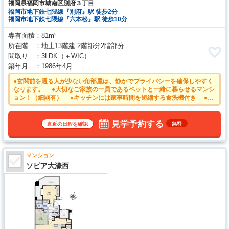
福岡県福岡市城南区別府３丁目
福岡市地下鉄七隈線『別府』駅 徒歩2分
福岡市地下鉄七隈線『六本松』駅 徒歩10分
専有面積
81m²
所在階
地上13階建 2階部分2階部分
間取り
3LDK
（＋WIC）
築年月
1986年4月
●玄関前を通る人が少ない角部屋は、静かでプライバシーを確保しやすく
なります。 ●大切なご家族の一員であるペットと一緒に暮らせるマンシ
ョン！（細則有） ●キッチンには家事時間を短縮する食洗機付き ●ウ
ォークインクローゼットは、お洋服等がたくさん収納できて便利です ●
安心のオートロック付きマンション
見学予約する
無料
直近の日程を確認
マンション
ソピア大濠西