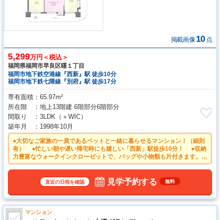
10
掲載画像
点
5,299
万円＜税込＞
福岡県福岡市早良区曙１丁目
福岡市地下鉄空港線『西新』駅 徒歩10分
福岡市地下鉄七隈線『別府』駅 徒歩17分
専有面積
65.97m²
所在階
地上13階建 6階部分6階部分
間取り
3LDK
（＋WIC）
築年月
1998年10月
●大切なご家族の一員であるペットと一緒に暮らせるマンション！（細則
有） ●忙しい朝や遅い帰宅時にも嬉しい「西新」駅徒歩10分！ ●収納
力豊富なウォークインクローゼットで、バッグや小物類も片付きます。
●安心のオートロック付きマンション。日々の安全を守ります。 ●家族
との会話も弾む対面式キッチン ●物件の事、諸費用の事など、小さな疑
問もお気軽にご連絡・ご相談下さい。
見学予約する
無料
直近の日程を確認
マンション