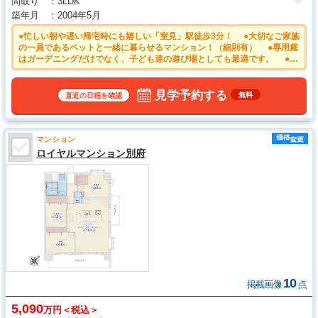
間取り
3LDK
築年月
2004年5月
●忙しい朝や遅い帰宅時にも嬉しい「室見」駅徒歩3分！ ●大切なご家族
の一員であるペットと一緒に暮らせるマンション！（細則有） ●専用庭
はガーデニングだけでなく、子ども達の遊び場としても最適です。 ●玄
関前を通る人が少ない角部屋は、静かでプライバシーを確保しやすくなり
ます。 ●安心のオートロック付きマンション。日々の安全を守りま
す。 ●キッチンには家事時間を短縮する食洗機付き
見学予約する
無料
直近の日程を確認
マンション
ロイヤルマンション別府
10
掲載画像
点
5,090
万円＜税込＞