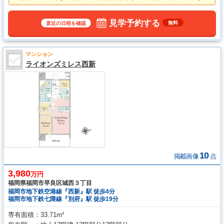
める防犯カメラを共⽤部の各所に設置してあります。 ●物件の事、諸費
用の事など、小さな疑問もお気軽にご連絡・ご相談下さい。 ●平日のご
案内も可能です。まずはお気軽にお問合せ下さいませ。
見学予約する
無料
直近の日程を確認
マンション
ライオンズミレス西新
10
掲載画像
点
3,980
万円
福岡県福岡市早良区城西３丁目
福岡市地下鉄空港線『西新』駅 徒歩4分
福岡市地下鉄七隈線『別府』駅 徒歩19分
専有面積
33.71m²