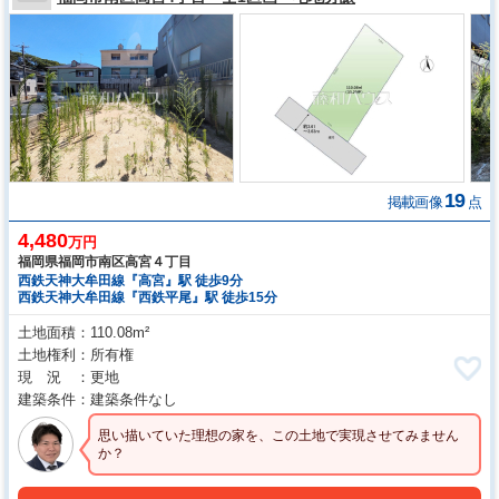
19
掲載画像
点
4,480
万円
福岡県福岡市南区高宮４丁目
西鉄天神大牟田線『高宮』駅 徒歩9分
西鉄天神大牟田線『西鉄平尾』駅 徒歩15分
土地面積
110.08m²
土地権利
所有権
現 況
更地
建築条件
建築条件なし
思い描いていた理想の家を、この土地で実現させてみません
か？