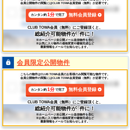
会員公開物件の閲覧にはCLUB TOWA会員登録（無料）が必要です。
1分
無料会員登録
カンタン約
で完了
CLUB TOWA会員（無料）にご登録頂くと、
総紹介可能物件が
件に！
※ホームページ未公開メール送信物件を含む
※お気に入り物件の価格変更や建物完成など
最新情報をメールでお知らせします。
会員限定公開物件
こちらの物件はCLUB TOWA会員のお客様のみ閲覧可能な物件です。
会員公開物件の閲覧にはCLUB TOWA会員登録（無料）が必要です。
1分
無料会員登録
カンタン約
で完了
CLUB TOWA会員（無料）にご登録頂くと、
総紹介可能物件が
件に！
※ホームページ未公開メール送信物件を含む
※お気に入り物件の価格変更や建物完成など
最新情報をメールでお知らせします。