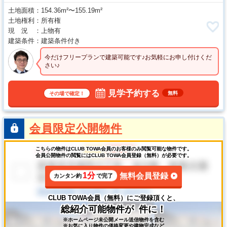
土地面積
154.36m²〜155.19m²
土地権利
所有権
現 況
上物有
建築条件
建築条件付き
今だけフリープランで建築可能です♪お気軽にお申し付けくだ
さい♪
見学予約する
無料
その場で確定！
会員限定公開物件
こちらの物件はCLUB TOWA会員のお客様のみ閲覧可能な物件です。
会員公開物件の閲覧にはCLUB TOWA会員登録（無料）が必要です。
1分
無料会員登録
カンタン約
で完了
CLUB TOWA会員（無料）にご登録頂くと、
総紹介可能物件が
件に！
※ホームページ未公開メール送信物件を含む
※お気に入り物件の価格変更や建物完成など