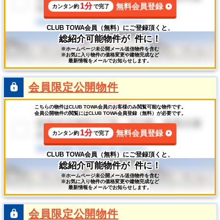
1分
無料会員登録
カンタン約
で完了
CLUB TOWA会員（無料）にご登録頂くと、
総紹介可能物件が
件に！
※ホームページ未公開メール送信物件を含む
※お気に入り物件の価格変更や建物完成など
最新情報をメールでお知らせします。
会員限定公開物件
こちらの物件はCLUB TOWA会員のお客様のみ閲覧可能な物件です。
会員公開物件の閲覧にはCLUB TOWA会員登録（無料）が必要です。
1分
無料会員登録
カンタン約
で完了
CLUB TOWA会員（無料）にご登録頂くと、
総紹介可能物件が
件に！
※ホームページ未公開メール送信物件を含む
※お気に入り物件の価格変更や建物完成など
最新情報をメールでお知らせします。
会員限定公開物件