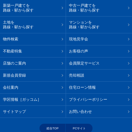
新築一戸建てを
中古一戸建てを
路線・駅から探す
路線・駅から探す
土地を
マンションを
路線・駅から探す
路線・駅から探す
物件検索
現地見学会
不動産特集
お客様の声
店舗のご案内
会員限定サービス
新規会員登録
売却相談
会社案内
住宅ローン情報
学区情報［ガッコム］
プライバシーポリシー
サイトマップ
お問い合わせ
総合TOP
PCサイト