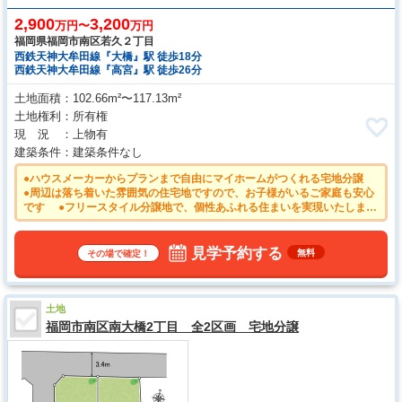
2,900
3,200
万円〜
万円
福岡県福岡市南区若久２丁目
西鉄天神大牟田線『大橋』駅 徒歩18分
西鉄天神大牟田線『高宮』駅 徒歩26分
土地面積
102.66m²〜117.13m²
土地権利
所有権
現 況
上物有
建築条件
建築条件なし
●ハウスメーカーからプランまで自由にマイホームがつくれる宅地分譲
●周辺は落ち着いた雰囲気の住宅地ですので、お子様がいるご家庭も安心
です ●フリースタイル分譲地で、個性あふれる住まいを実現いたしませ
んか？ ●現地だけでなく、周辺環境もご案内いたします♪ ●物件や
諸費用の事など、お気軽に地域密着の当社へご相談ください！
見学予約する
無料
その場で確定！
土地
福岡市南区南大橋2丁目 全2区画 宅地分譲