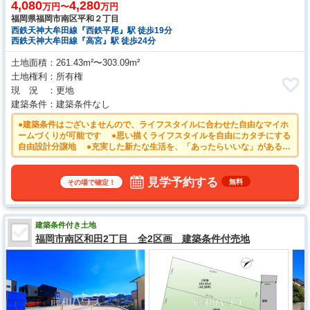
4,080
4,280
万円〜
万円
福岡県福岡市南区平和２丁目
西鉄天神大牟田線『西鉄平尾』駅 徒歩19分
西鉄天神大牟田線『高宮』駅 徒歩24分
土地面積
261.43m²〜303.09m²
土地権利
所有権
現 況
更地
建築条件
建築条件なし
●建築条件はございませんので、ライフスタイルに合わせた自由なマイホ
ームづくりが可能です ●思い描くライフスタイルを自由にカタチにする
自由設計分譲地 ●充実した新たな生活を、「あったらいいな」がある、
この地から始めてみませんか？鮮やかな青空と暮らすこの土地で・・・
見学予約する
無料
その場で確定！
建築条件付き土地
福岡市南区和田2丁目 全2区画 建築条件付売地