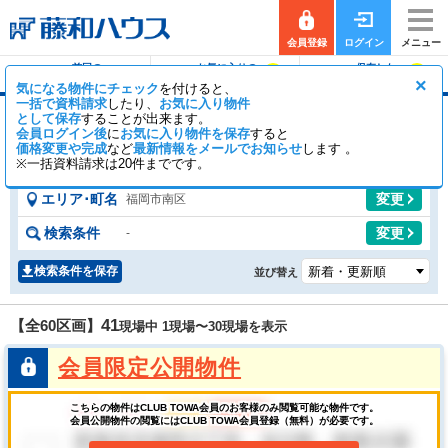
会員登録
ログイン
メニュー
前回の
お気に入りの
保存した
0
0
履歴で探す
物件を見る
条件で探す
×
気になる物件にチェック
を付けると、
一括で資料請求
したり、
お気に入り物件
として保存
することが出来ます。
福岡市南区の土地
会員ログイン後
に
お気に入り物件を保存
すると
価格変更や完成
など
最新情報をメールでお知らせ
21
39
します 。
【全60区画】
一般公開
区画
会員公開
区画
※一括資料請求は20件までです。
エリア･町名
変更
福岡市南区
検索条件
変更
-
検索条件を保存
並び替え
41
【全60区画】
現場中 1現場〜
30
現場を表示
会員限定公開物件
こちらの物件はCLUB TOWA会員のお客様のみ閲覧可能な物件です。
会員公開物件の閲覧にはCLUB TOWA会員登録（無料）が必要です。