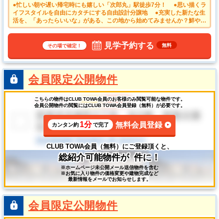
●忙しい朝や遅い帰宅時にも嬉しい「次郎丸」駅徒歩7分！ ●思い描くラ
イフスタイルを自由にカタチにする自由設計分譲地 ●充実した新たな生
活を、「あったらいいな」がある、この地から始めてみませんか？鮮やか
な青空と暮らすこの土地で・・・ ●平日のご案内も可能です。まずはお
気軽にお問合せ下さいませ
見学予約する
無料
その場で確定！
会員限定公開物件
こちらの物件はCLUB TOWA会員のお客様のみ閲覧可能な物件です。
会員公開物件の閲覧にはCLUB TOWA会員登録（無料）が必要です。
1分
無料会員登録
カンタン約
で完了
CLUB TOWA会員（無料）にご登録頂くと、
総紹介可能物件が
件に！
※ホームページ未公開メール送信物件を含む
※お気に入り物件の価格変更や建物完成など
最新情報をメールでお知らせします。
会員限定公開物件