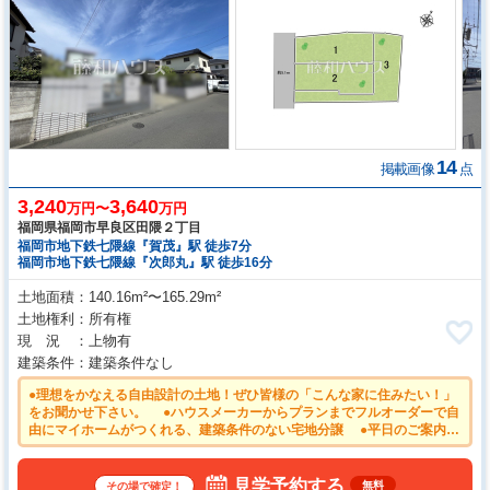
14
掲載画像
点
3,240
3,640
万円〜
万円
福岡県福岡市早良区田隈２丁目
福岡市地下鉄七隈線『賀茂』駅 徒歩7分
福岡市地下鉄七隈線『次郎丸』駅 徒歩16分
土地面積
140.16m²〜165.29m²
土地権利
所有権
現 況
上物有
建築条件
建築条件なし
●理想をかなえる自由設計の土地！ぜひ皆様の「こんな家に住みたい！」
をお聞かせ下さい。 ●ハウスメーカーからプランまでフルオーダーで自
由にマイホームがつくれる、建築条件のない宅地分譲 ●平日のご案内も
可能です。まずはお気軽にお問合せ下さいませ。
見学予約する
無料
その場で確定！