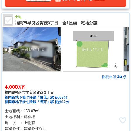
土地
福岡市早良区賀茂3丁目 全1区画 宅地分譲
16
掲載画像
点
4,000
万円
福岡県福岡市早良区賀茂３丁目
福岡市地下鉄七隈線『賀茂』駅 徒歩7分
福岡市地下鉄七隈線『野芥』駅 徒歩10分
土地面積
150.07m²
土地権利
所有権
現 況
上物有
建築条件
建築条件なし