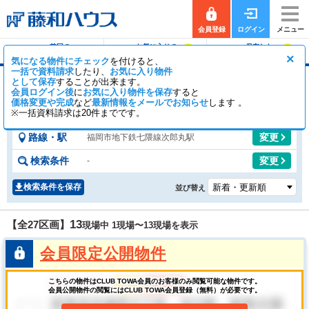
会員登録
ログイン
メニュー
前回の
お気に入りの
保存した
0
0
履歴で探す
物件を見る
条件で探す
×
気になる物件にチェック
を付けると、
一括で資料請求
したり、
お気に入り物件
として保存
することが出来ます。
次郎丸駅の土地
会員ログイン後
に
お気に入り物件を保存
すると
価格変更や完成
など
最新情報をメールでお知らせ
11
16
します 。
【全27区画】
一般公開
区画
会員公開
区画
※一括資料請求は20件までです。
路線・駅
変更
福岡市地下鉄七隈線次郎丸駅
検索条件
変更
-
検索条件を保存
並び替え
13
【全27区画】
現場中 1現場〜
13
現場を表示
会員限定公開物件
こちらの物件はCLUB TOWA会員のお客様のみ閲覧可能な物件です。
会員公開物件の閲覧にはCLUB TOWA会員登録（無料）が必要です。