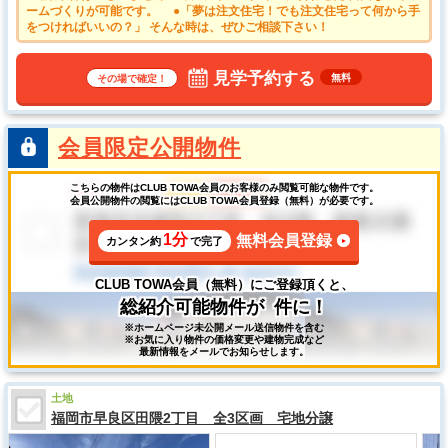
ームづくりが可能です。 ●「夢は注文住宅！でも注文住宅って何から手
をつければいいの？」 そんな時は、ぜひご相談下さい！
見学予約する
無料
その場で確定！
会員限定公開物件
こちらの物件はCLUB TOWA会員のお客様のみ閲覧可能な物件です。
会員公開物件の閲覧にはCLUB TOWA会員登録（無料）が必要です。
1分
無料会員登録
カンタン約
で完了
CLUB TOWA会員（無料）にご登録頂くと、
総紹介可能物件が
件に！
※ホームページ未公開メール送信物件を含む
※お気に入り物件の価格変更や建物完成など
最新情報をメールでお知らせします。
土地
福岡市早良区田隈2丁目 全3区画 宅地分譲