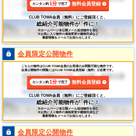
1分
無料会員登録
カンタン約
で完了
CLUB TOWA会員（無料）にご登録頂くと、
総紹介可能物件が
件に！
※ホームページ未公開メール送信物件を含む
※お気に入り物件の価格変更や建物完成など
最新情報をメールでお知らせします。
会員限定公開物件
こちらの物件はCLUB TOWA会員のお客様のみ閲覧可能な物件です。
会員公開物件の閲覧にはCLUB TOWA会員登録（無料）が必要です。
1分
無料会員登録
カンタン約
で完了
CLUB TOWA会員（無料）にご登録頂くと、
総紹介可能物件が
件に！
※ホームページ未公開メール送信物件を含む
※お気に入り物件の価格変更や建物完成など
最新情報をメールでお知らせします。
会員限定公開物件