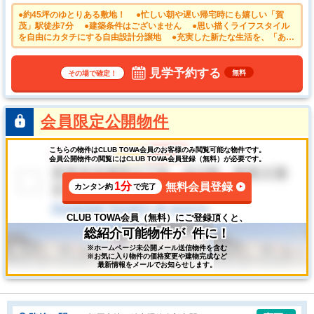
●約45坪のゆとりある敷地！ ●忙しい朝や遅い帰宅時にも嬉しい「賀
茂」駅徒歩7分 ●建築条件はございません ●思い描くライフスタイル
を自由にカタチにする自由設計分譲地 ●充実した新たな生活を、「あっ
たらいいな」がある、この地から始めてみませんか？鮮やかな青空と暮ら
すこの土地で・・・ ●平日のご案内も可能です。まずはお気軽にお問合
せ下さいませ
見学予約する
無料
その場で確定！
会員限定公開物件
こちらの物件はCLUB TOWA会員のお客様のみ閲覧可能な物件です。
会員公開物件の閲覧にはCLUB TOWA会員登録（無料）が必要です。
1分
無料会員登録
カンタン約
で完了
CLUB TOWA会員（無料）にご登録頂くと、
総紹介可能物件が
件に！
※ホームページ未公開メール送信物件を含む
※お気に入り物件の価格変更や建物完成など
最新情報をメールでお知らせします。