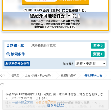
CLUB TOWA会員（無料）にご登録頂くと、
総紹介可能物件が
件に！
※ホームページ未公開メール送信物件を含む
※お気に入り物件の価格変更や建物完成など
最新情報をメールでお知らせします。
路線・駅
変更
JR香椎線長者原駅
検索条件
変更
-
検索条件を保存
並び替え
ハウス
福岡店
土地（路線・駅から探す）
糟屋郡粕屋町
長者原駅の土地
長者原駅(JR香椎線)で土地・宅地分譲・建築条件付き土地などをお探しな
ら、藤和ハウスにお任せ下さい。
2
7
現在
一般公開
区画
、
会員公開
区画
の土地の物件情報を掲載中です。
続きを読む
藤和ハウスは地域密着・創業51年、これまでの膨大なお取引により、長者
原駅(JR香椎線)の新規物件情報や、未公開不動産物件情報も沢山ございま