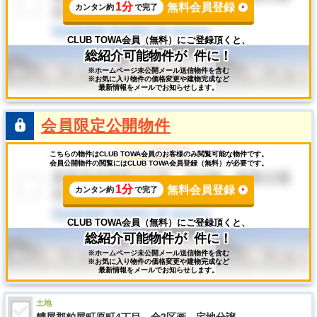
1分
無料会員登録
カンタン約
で完了
CLUB TOWA会員（無料）にご登録頂くと、
総紹介可能物件が
件に！
※ホームページ未公開メール送信物件を含む
※お気に入り物件の価格変更や建物完成など
最新情報をメールでお知らせします。
会員限定公開物件
こちらの物件はCLUB TOWA会員のお客様のみ閲覧可能な物件です。
会員公開物件の閲覧にはCLUB TOWA会員登録（無料）が必要です。
1分
無料会員登録
カンタン約
で完了
CLUB TOWA会員（無料）にご登録頂くと、
総紹介可能物件が
件に！
※ホームページ未公開メール送信物件を含む
※お気に入り物件の価格変更や建物完成など
最新情報をメールでお知らせします。
土地
糟屋郡粕屋町原町4丁目 全2区画 宅地分譲