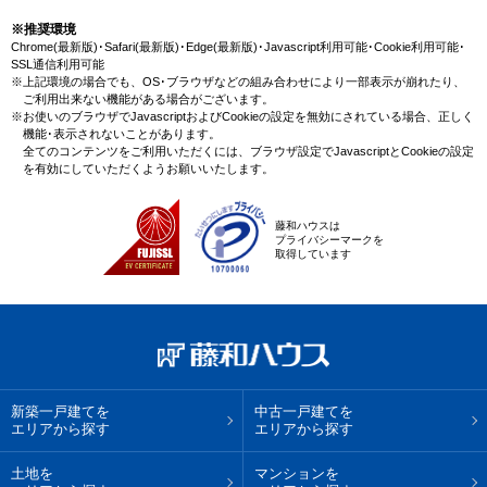
す。藤和ハウスで理想の土地・マイホームを見つけませんか？
※推奨環境
Chrome(最新版)･Safari(最新版)･Edge(最新版)･Javascript利用可能･Cookie利用可能･
SSL通信利用可能
※上記環境の場合でも、OS･ブラウザなどの組み合わせにより一部表示が崩れたり、
ご利用出来ない機能がある場合がございます。
※お使いのブラウザでJavascriptおよびCookieの設定を無効にされている場合、正しく
機能･表示されないことがあります。
全てのコンテンツをご利用いただくには、ブラウザ設定でJavascriptとCookieの設定
を有効にしていただくようお願いいたします。
藤和ハウスは
プライバシーマークを
取得しています
新築一戸建てを
中古一戸建てを
エリアから探す
エリアから探す
土地を
マンションを