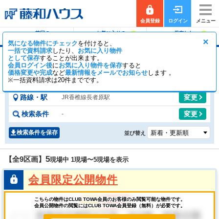
会員登録
ログイン
メニュー
前回の
お気に入りの
保存した
0
0
履歴で探す
物件を見る
条件で探す
×
気になる物件にチェック
を付けると、
一括で資料請求
したり、
お気に入り物件
として保存
することが出来ます。
長者原駅の土地
会員ログイン後
に
お気に入り物件を保存
すると
価格変更や完成
など
最新情報をメールでお知らせ
2
7
します 。
【全9区画】
一般公開
区画
会員公開
区画
※一括資料請求は20件までです。
路線・駅
変更
JR香椎線長者原駅
検索条件
変更
-
検索条件を保存
並び替え
5
【全9区画】
現場中 1現場〜
5
現場を表示
会員限定公開物件
こちらの物件はCLUB TOWA会員のお客様のみ閲覧可能な物件です。
会員公開物件の閲覧にはCLUB TOWA会員登録（無料）が必要です。