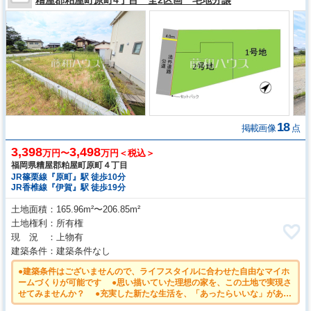
18
掲載画像
点
3,398
3,498
万円〜
万円＜税込＞
福岡県糟屋郡粕屋町原町４丁目
JR篠栗線『原町』駅 徒歩10分
JR香椎線『伊賀』駅 徒歩19分
土地面積
165.96m²〜206.85m²
土地権利
所有権
現 況
上物有
建築条件
建築条件なし
●建築条件はございませんので、ライフスタイルに合わせた自由なマイホ
ームづくりが可能です ●思い描いていた理想の家を、この土地で実現さ
せてみませんか？ ●充実した新たな生活を、「あったらいいな」があ
る、この地から始めてみませんか？鮮やかな青空と暮らすこの土地