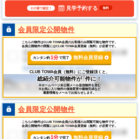
で・・・
見学予約する
無料
その場で確定！
会員限定公開物件
こちらの物件はCLUB TOWA会員のお客様のみ閲覧可能な物件です。
会員公開物件の閲覧にはCLUB TOWA会員登録（無料）が必要です。
1分
無料会員登録
カンタン約
で完了
CLUB TOWA会員（無料）にご登録頂くと、
総紹介可能物件が
件に！
※ホームページ未公開メール送信物件を含む
※お気に入り物件の価格変更や建物完成など
最新情報をメールでお知らせします。
会員限定公開物件
こちらの物件はCLUB TOWA会員のお客様のみ閲覧可能な物件です。
会員公開物件の閲覧にはCLUB TOWA会員登録（無料）が必要です。
1分
無料会員登録
カンタン約
で完了