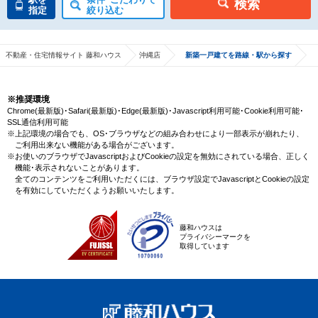
検索
指定
絞り込む
不動産・住宅情報サイト 藤和ハウス
沖縄店
新築一戸建てを路線・駅から探す
※推奨環境
Chrome(最新版)･Safari(最新版)･Edge(最新版)･Javascript利用可能･Cookie利用可能･
SSL通信利用可能
※上記環境の場合でも、OS･ブラウザなどの組み合わせにより一部表示が崩れたり、
ご利用出来ない機能がある場合がございます。
※お使いのブラウザでJavascriptおよびCookieの設定を無効にされている場合、正しく
機能･表示されないことがあります。
全てのコンテンツをご利用いただくには、ブラウザ設定でJavascriptとCookieの設定
を有効にしていただくようお願いいたします。
藤和ハウスは
プライバシーマークを
取得しています