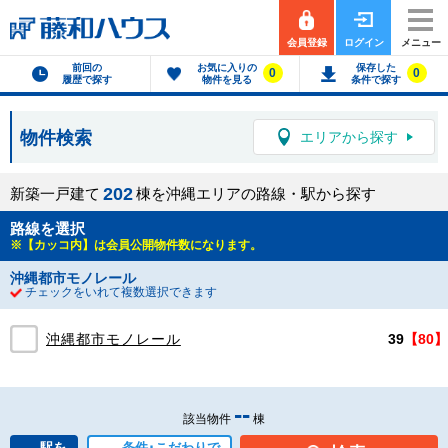
会員登録
ログイン
メニュー
前回の
お気に入りの
保存した
0
0
履歴で探す
物件を見る
条件で探す
物件検索
エリアから探す
2
0
2
新築一戸建て
棟を沖縄エリアの路線・駅から探す
路線を選択
※【カッコ内】は会員公開物件数になります。
沖縄都市モノレール
チェックをいれて複数選択できます
沖縄都市モノレール
39
【80】
--
該当物件
棟
駅を
条件･こだわりで