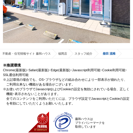
不動産・住宅情報サイト 藤和ハウス
福岡店
スタッフ紹介
柴田 流唯
※推奨環境
Chrome(最新版)･Safari(最新版)･Edge(最新版)･Javascript利用可能･Cookie利用可能･
SSL通信利用可能
※上記環境の場合でも、OS･ブラウザなどの組み合わせにより一部表示が崩れたり、
ご利用出来ない機能がある場合がございます。
※お使いのブラウザでJavascriptおよびCookieの設定を無効にされている場合、正しく
機能･表示されないことがあります。
全てのコンテンツをご利用いただくには、ブラウザ設定でJavascriptとCookieの設定
を有効にしていただくようお願いいたします。
藤和ハウスは
プライバシーマークを
取得しています