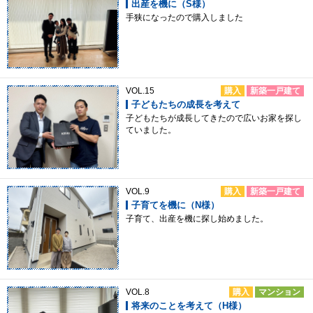
出産を機に（S様）
手狭になったので購入しました
VOL.15
購入
新築一戸建て
子どもたちの成長を考えて
子どもたちが成長してきたので広いお家を探し
ていました。
VOL.9
購入
新築一戸建て
子育てを機に（N様）
子育て、出産を機に探し始めました。
VOL.8
購入
マンション
将来のことを考えて（H様）