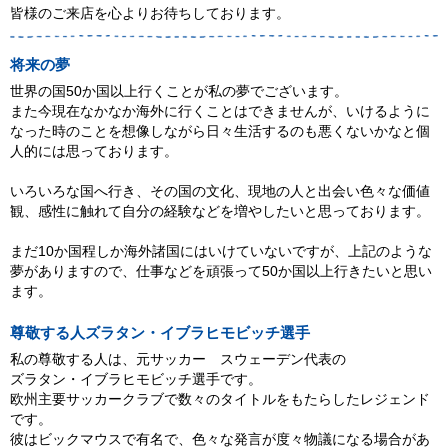
皆様のご来店を心よりお待ちしております。
将来の夢
世界の国50か国以上行くことが私の夢でございます。
また今現在なかなか海外に行くことはできませんが、いけるように
なった時のことを想像しながら日々生活するのも悪くないかなと個
人的には思っております。
いろいろな国へ行き、その国の文化、現地の人と出会い色々な価値
観、感性に触れて自分の経験などを増やしたいと思っております。
まだ10か国程しか海外諸国にはいけていないですが、上記のような
夢がありますので、仕事などを頑張って50か国以上行きたいと思い
ます。
尊敬する人ズラタン・イブラヒモビッチ選手
私の尊敬する人は、元サッカー スウェーデン代表の
ズラタン・イブラヒモビッチ選手です。
欧州主要サッカークラブで数々のタイトルをもたらしたレジェンド
です。
彼はビックマウスで有名で、色々な発言が度々物議になる場合があ