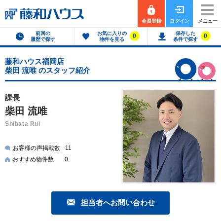
会員登録
ログイン
メニュー
前回の
お気に入りの
保存した
0
0
履歴で探す
物件を見る
条件で探す
藤和ハウス福岡店
柴田 流唯 のスタッフ紹介
課長
柴田 流唯
Shibata Rui
お客様の声掲載数
11
おすすめ物件数
0
担当者へお問い合わせ