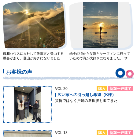
ます。 キャンプ飯を作
んな場所に滑りに行ってい
藤和ハウスに入社して先輩方と登山する
幼少の頃から父親とサーフィンに行って
機会があり、登山が好きになりました。
いたので海が大好きになりました。 サー
山頂での絶景みたり、山頂
フィンではなくサップには
お客様の声
VOL.20
購入
新築一戸建て
広い家への引っ越し希望（K様）
賃貸ではなく戸建の選択肢も出てきた
VOL.18
購入
新築一戸建て