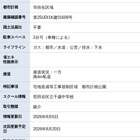
都市計画
市街化区域
建築確認番号
第25UDI1K建01609号
国土法届出
不要
駐車スペース
2台可（車種による）
ライフライン
ガス：都市／水道：公営／排水：下水
省エネ
性能表示
接道状況：一方
接道
南4m私道
特記事項
宅地造成等工事規制区域 都市計画公園
スクール情報
世田谷区立千歳中学校
取引態様
媒介
情報更新日
2026年8月6日
次回更新予定
2026年8月20日
日