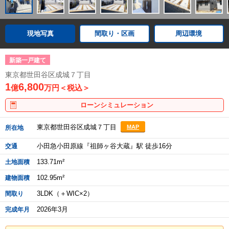
現地写真
間取り・区画
周辺環境
新築一戸建て
東京都世田谷区成城７丁目
1
6,800
億
万円＜税込＞
ローンシミュレーション
東京都世田谷区成城７丁目
MAP
所在地
小田急小田原線『祖師ヶ谷大蔵』駅 徒歩16分
交通
133.71m²
土地面積
102.95m²
建物面積
3LDK（＋WIC×2）
間取り
2026年3月
完成年月