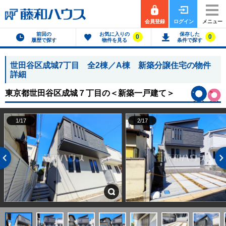
会員登録
ログイン
メニュー
前回の
お気に入りの
保存した
0
0
履歴で探す
物件を見る
条件で探す
世田谷区成城7丁目 全2棟／A棟 新築分譲住宅の物件
詳細
東京都世田谷区成城７丁目の
＜新築一戸建て＞
1/17
2/17