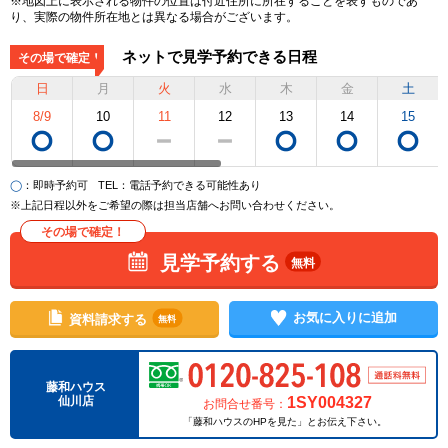
※地図上に表示される物件の位置は付近住所に所在することを表すものであ
り、実際の物件所在地とは異なる場合がございます。
ネットで見学予約できる日程
その場で確定！
日
月
火
水
木
金
土
8/9
10
11
12
13
14
15
◯
：即時予約可
TEL
：電話予約できる可能性あり
※上記日程以外をご希望の際は担当店舗へお問い合わせください。
その場で確定！
見学予約する
無料
お気に入りに追加
資料請求する
無料
藤和ハウス
1SY004327
仙川店
お問合せ番号：
「藤和ハウスのHPを見た」とお伝え下さい。