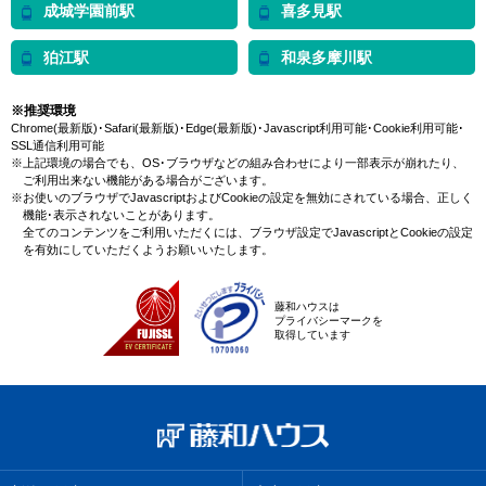
成城学園前駅
喜多見駅
狛江駅
和泉多摩川駅
※推奨環境
Chrome(最新版)･Safari(最新版)･Edge(最新版)･Javascript利用可能･Cookie利用可能･
SSL通信利用可能
※上記環境の場合でも、OS･ブラウザなどの組み合わせにより一部表示が崩れたり、
ご利用出来ない機能がある場合がございます。
※お使いのブラウザでJavascriptおよびCookieの設定を無効にされている場合、正しく
機能･表示されないことがあります。
全てのコンテンツをご利用いただくには、ブラウザ設定でJavascriptとCookieの設定
を有効にしていただくようお願いいたします。
藤和ハウスは
プライバシーマークを
取得しています