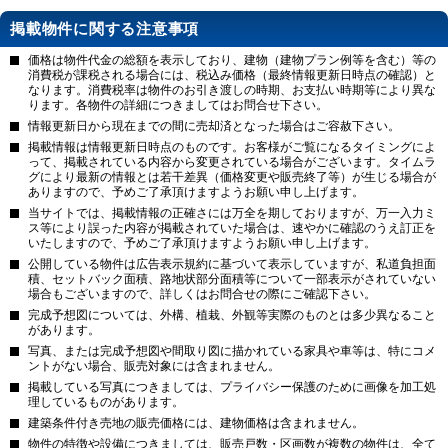
掲載物件に関する注意事項
価格は物件代金の総額を表示しており、建物（建物プラン例等を含む）等の
消費税が課税される場合には、税込み価格（最終情報更新日時点の確認）と
なります。消費税率は物件のお引き渡しの時期、お支払い時期等により異な
ります。各物件の詳細につきましてはお問合せ下さい。
情報更新日から現在までの間に売却済となった場合はご容赦下さい。
掲載情報は情報更新日時点のものです。お客様がご覧になるタイミングによ
って、掲載されている内容から変更されている場合がございます。タイムラ
グにより最新の情報とは若干差異（価格変更や販売終了等）が生じる場合が
ありますので、予めご了承頂けますようお願い申し上げます。
当サイトでは、掲載情報の正確さには万全を期しておりますが、万一入力ミ
ス等により誤った内容が掲載されていた場合は、速やかに確認のうえ訂正を
いたしますので、予めご了承頂けますようお願い申し上げます。
公開している物件は広告表示規約に基づいて表示していますが、私道負担面
積、セットバック面積、路地状部分面積等について一部表示がされていない
場合もございますので、詳しくはお問合せの際にご確認下さい。
完成予想図については、外構、植栽、外観等実際のものとは多少異なること
があります。
写真、または完成予想図や間取り図に描かれている家具や車等は、特にコメ
ントがない場合、販売対象には含まれません。
掲載している写真につきましては、プライバシー保護のために画像を加工処
理しているものがあります。
建築条件付き売地の販売価格には、建物価格は含まれません。
物件の特徴や設備につきましては、販売戸数・区画数が複数の物件は、全て