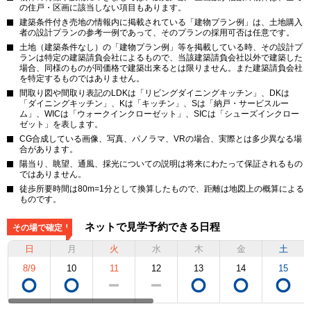
の住戸・区画に該当しない項目もあります。
建築条件付き売地の情報内に掲載されている「建物プラン例」は、土地購入
者の設計プランの参考一例であって、そのプランの採用可否は任意です。
土地（建築条件なし）の「建物プラン例」等を掲載している時、その設計プ
ランは特定の建築請負会社によるもので、当該建築請負会社以外で建築した
場合、同様のものが同価格で建築出来るとは限りません。また建築請負会社
を特定するものではありません。
間取り図や間取り表記のLDKは「リビングダイニングキッチン」、DKは
「ダイニングキッチン」、Kは「キッチン」、Sは「納戸・サービスルー
ム」、WICは「ウォークインクローゼット」、SICは「シューズインクロー
ゼット」を表します。
CG合成している画像、写真、パノラマ、VRの場合、実際とは多少異なる場
合があります。
陽当り、眺望、通風、採光についての説明は将来にわたって保証されるもの
ではありません。
徒歩所要時間は80m=1分として換算したもので、距離は地図上の概算による
ものです。
ネットで見学予約できる日程
その場で確定！
日
月
火
水
木
金
土
8/9
10
11
12
13
14
15