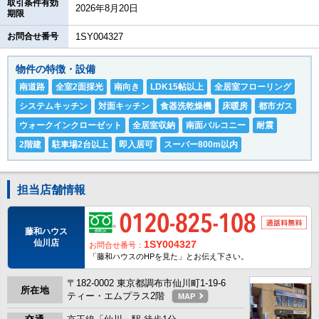
取引条件有効
2026年8月20日
期限
お問合せ番号
1SY004327
物件の特徴・設備
南道路
全室2面採光
南向き
LDK15帖以上
全居室フローリング
システムキッチン
対面キッチン
食器洗乾燥機
床暖房
都市ガス
ウォークインクローゼット
全居室収納
南面バルコニー
耐震
2階建
駐車場2台以上
即入居可
スーパー800m以内
担当店舗情報
藤和ハウス
仙川店
1SY004327
お問合せ番号：
「藤和ハウスのHPを見た」とお伝え下さい。
〒182-0002 東京都調布市仙川町1-19-6
所在地
ティー・エムプラス2階
MAP