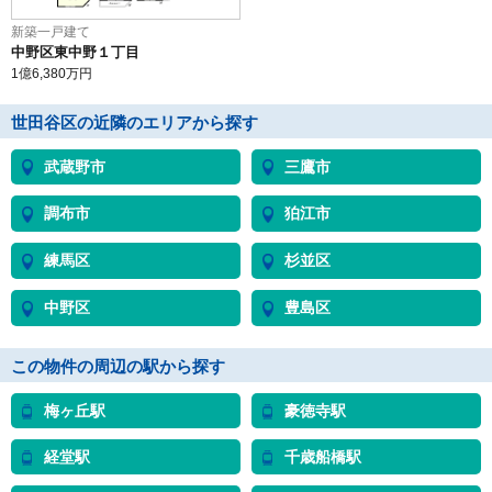
新築一戸建て
中野区東中野１丁目
1
億
6,380
万円
世田谷区の近隣のエリアから探す
武蔵野市
三鷹市
調布市
狛江市
練馬区
杉並区
中野区
豊島区
この物件の周辺の駅から探す
梅ヶ丘駅
豪徳寺駅
経堂駅
千歳船橋駅