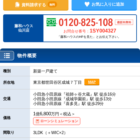
お気に入りに追加
資料請求する
無料
藤和ハウス
1SY004327
仙川店
お問合せ番号：
「藤和ハウスのHPを見た」とお伝え下さい。
物件概要
種別
新築一戸建て
東京都世田谷区成城７丁目
MAP
所在地
小田急小田原線『祖師ヶ谷大蔵』駅 徒歩16分
交通
小田急小田原線『成城学園前』駅 徒歩13分
小田急小田原線『喜多見』駅 徒歩29分
1
6,800
億
万円＜税込＞
価格
ローンシミュレーション
間取り
3LDK（＋WIC×2）