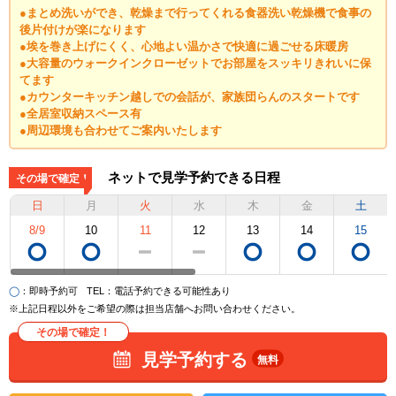
●まとめ洗いができ、乾燥まで行ってくれる食器洗い乾燥機で食事の
後片付けが楽になります
●埃を巻き上げにくく、心地よい温かさで快適に過ごせる床暖房
●大容量のウォークインクローゼットでお部屋をスッキリきれいに保
てます
●カウンターキッチン越しでの会話が、家族団らんのスタートです
●全居室収納スペース有
●周辺環境も合わせてご案内いたします
ネットで見学予約できる日程
その場で確定！
日
月
火
水
木
金
土
8/9
10
11
12
13
14
15
◯
：即時予約可
TEL
：電話予約できる可能性あり
※上記日程以外をご希望の際は担当店舗へお問い合わせください。
その場で確定！
見学予約する
無料