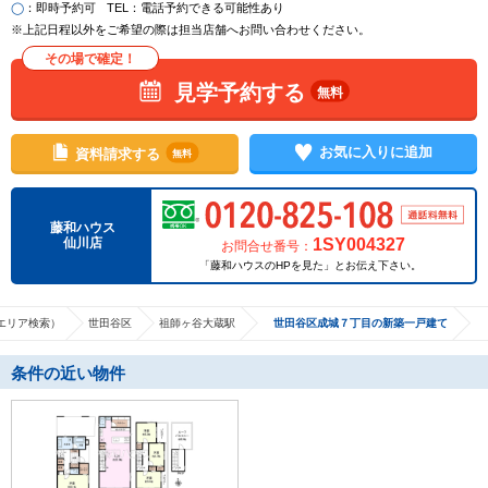
◯
：即時予約可
TEL
：電話予約できる可能性あり
※上記日程以外をご希望の際は担当店舗へお問い合わせください。
その場で確定！
見学予約する
無料
お気に入りに追加
資料請求する
無料
藤和ハウス
1SY004327
仙川店
お問合せ番号：
「藤和ハウスのHPを見た」とお伝え下さい。
エリア検索）
世田谷区
祖師ヶ谷大蔵駅
世田谷区成城７丁目の新築一戸建て
条件の近い物件