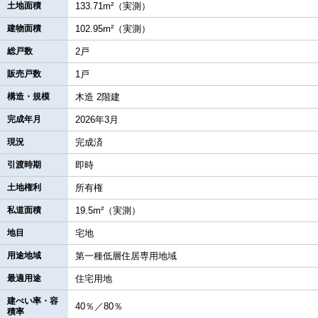
土地面積
133.71m²（実測）
建物面積
102.95m²（実測）
総戸数
2戸
販売戸数
1戸
構造・規模
木造 2階建
完成年月
2026年3月
現況
完成済
引渡時期
即時
土地権利
所有権
私道面積
19.5m²（実測）
地目
宅地
用途地域
第一種低層住居専用地域
最適用途
住宅用地
建ぺい率・容
40％／80％
積率