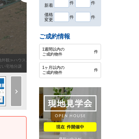
件
件
新着
価格
件
件
変更
ご成約情報
1週間以内の
件
ご成約物件
地外観≫ハウスメーカーからプランまでフルオーダーで自由にマイホームがつ
ない宅地分譲 【府中市緑町３丁目】
1ヶ月以内の
件
ご成約物件
件開催中