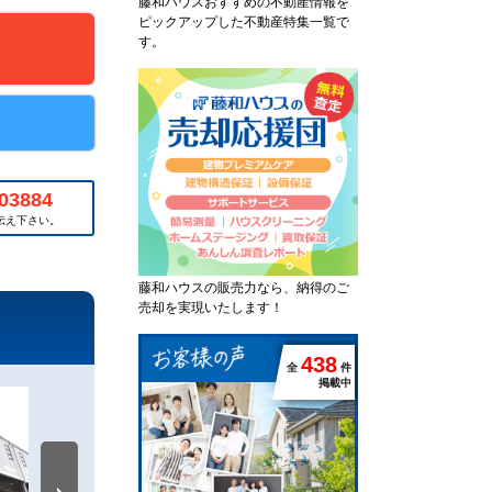
藤和ハウスおすすめの不動産情報を
ピックアップした不動産特集一覧で
す。
03884
伝え下さい。
藤和ハウスの販売力なら、納得のご
売却を実現いたします！
4
3
8
全
件
掲載中