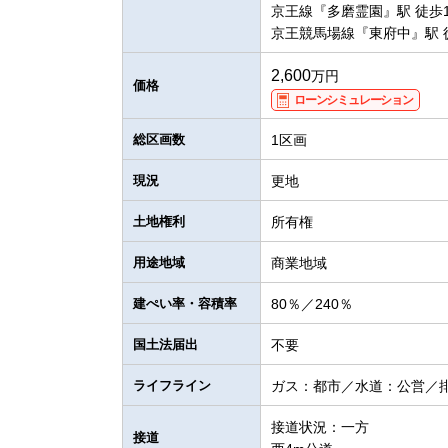
京王線『多磨霊園』駅 徒歩1
京王競馬場線『東府中』駅 
2,600
万円
価格
ローンシミュレーション
総区画数
1区画
現況
更地
土地権利
所有権
用途地域
商業地域
建ぺい率・容積率
80％／240％
国土法届出
不要
ライフライン
ガス：都市／水道：公営／
接道状況：一方
接道