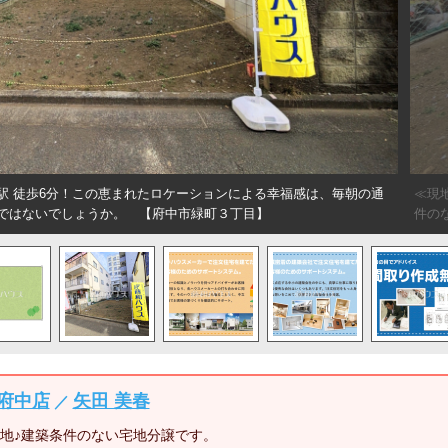
駅 徒歩6分！この恵まれたロケーションによる幸福感は、毎朝の通
≪現
ではないでしょうか。 【府中市緑町３丁目】
件の
府中店
矢田 美春
／
立地♪建築条件のない宅地分譲です。