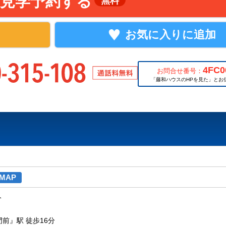
見学予約する
無料
お気に入りに追加
4FC0
お問合せ番号：
「藤和ハウスのHPを見た」とお
MAP
分
前』駅 徒歩16分