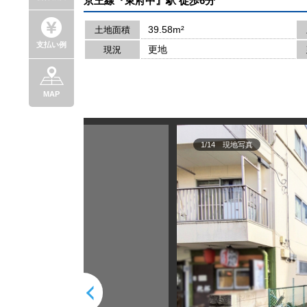
京王線『東府中』駅 徒歩6分
39.58m²
土地面積
支払い例
更地
現況
MAP
1/14
現地写真