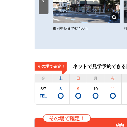
館まで約950m
東府中駅まで約490m
府
ネットで見学予約できる
その場で確定！
金
土
日
月
火
8/7
8
9
10
11
その場で確定！