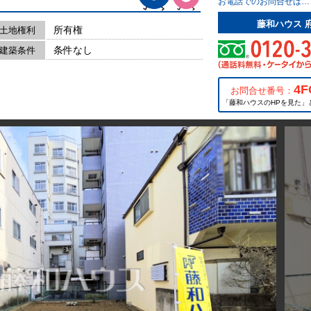
お電話でのお問合せは…
藤和ハウス 
所有権
土地権利
条件なし
建築条件
4F
お問合せ番号：
「藤和ハウスのHPを見た」