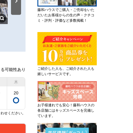
藤和ハウスでご購入・ご売却をいた
だいたお客様からの生の声・クチコ
ミ・評判・評価など多数掲載！
府中競馬正門前駅まで約1,230m
京王キッズプラッツ東府中ま
ご紹介した人も、ご紹介された人も
きる可能性あり
嬉しいサービスです。
木
9
20
お子様連れでも安心！藤和ハウスの
各店舗にはキッズスペースを完備し
合わせください。
ています。