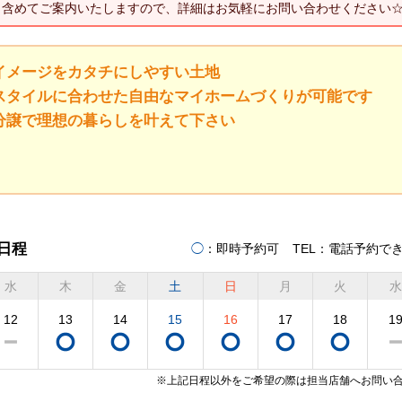
も含めてご案内いたしますので、詳細はお気軽にお問い合わせください
るイメージをカタチにしやすい土地
フスタイルに合わせた自由なマイホームづくりが可能です
地分譲で理想の暮らしを叶えて下さい
日程
◯
：即時予約可
TEL
：電話予約で
水
木
金
土
日
月
火
水
12
13
14
15
16
17
18
1
※上記日程以外をご希望の際は担当店舗へお問い