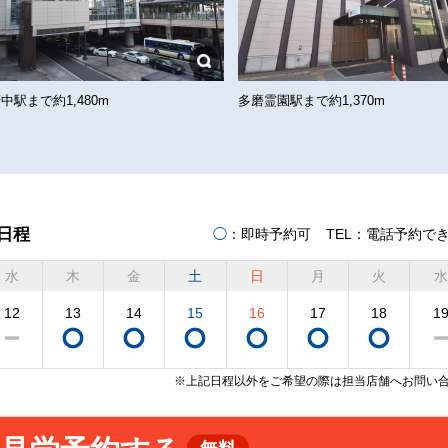
中駅まで約1,480m
多磨霊園駅まで約1,370m
日程
◯
：即時予約可
TEL
：電話予約で
水
木
金
土
日
月
火
水
12
13
14
15
16
17
18
1
※上記日程以外をご希望の際は担当店舗へお問い