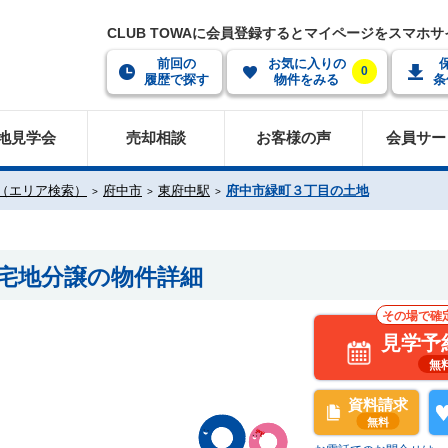
CLUB TOWAに会員登録するとマイページをスマホ
前回の
お気に入りの
0
履歴で探す
物件をみる
条
地見学会
売却相談
お客様の声
会員サー
（エリア検索）
府中市
東府中駅
府中市緑町３丁目の土地
 宅地分譲の物件詳細
その場で確
見学予
無
資料請求
無料