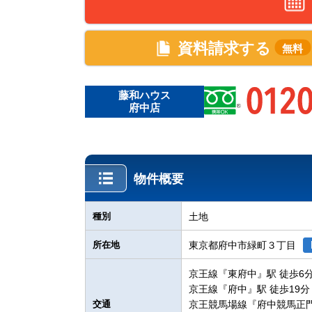
資料請求する
無料
藤和ハウス
府中店
物件概要
種別
土地
所在地
東京都府中市緑町３丁目
京王線『東府中』駅 徒歩6
京王線『府中』駅 徒歩19分
交通
京王競馬場線『府中競馬正門