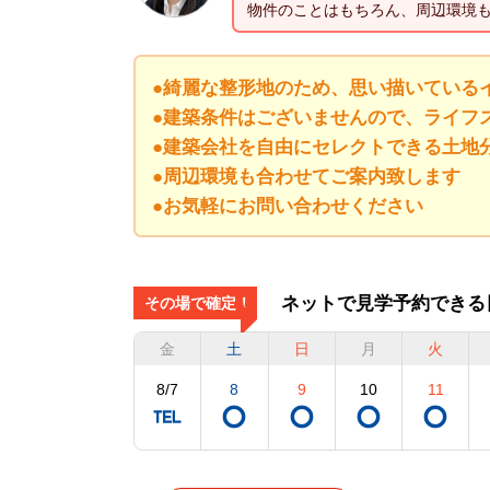
物件のことはもちろん、周辺環境
●綺麗な整形地のため、思い描いてい
●建築条件はございませんので、ライ
●建築会社を自由にセレクトできる土
●周辺環境も合わせてご案内致します
●お気軽にお問い合わせください
ネットで見学予約できる
その場で確定！
金
土
日
月
火
8/7
8
9
10
11