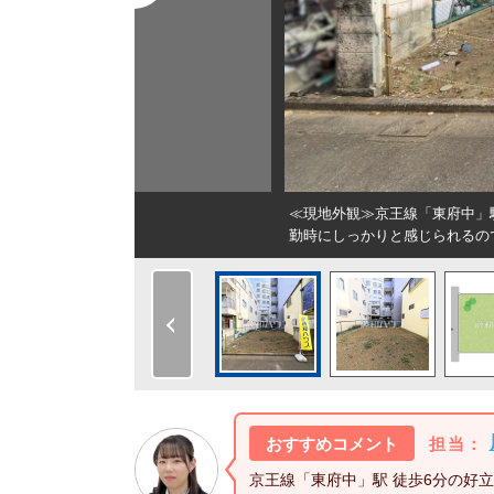
地！
≪現地外観≫京王線「東府中」
勤時にしっかりと感じられるの
おすすめコメント
担当：
京王線「東府中」駅 徒歩6分の好