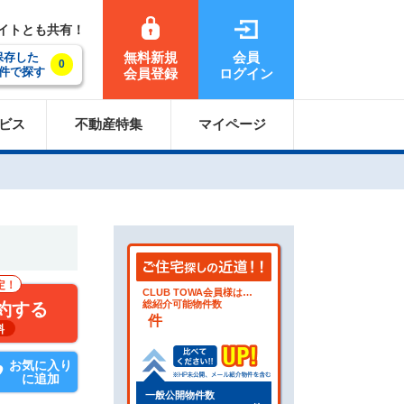
サイトとも共有！
無料新規
会員
保存した
0
件で探す
会員登録
ログイン
ビス
不動産特集
マイページ
定！
CLUB TOWA会員様は…
総紹介可能物件数
約する
件
料
お気に入り
に追加
一般公開物件数