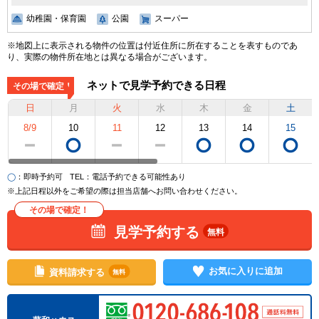
幼稚園・保育園
公園
スーパー
※地図上に表示される物件の位置は付近住所に所在することを表すものであ
り、実際の物件所在地とは異なる場合がございます。
ネットで見学予約できる日程
その場で確定！
日
月
火
水
木
金
土
8/9
10
11
12
13
14
15
◯
：即時予約可
TEL
：電話予約できる可能性あり
※上記日程以外をご希望の際は担当店舗へお問い合わせください。
その場で確定！
見学予約する
無料
お気に入りに追加
資料請求する
無料