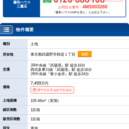
藤和ハウス
4MS003260
三鷹店
お問合せ番号：
「藤和ハウスのHPを見た」とお伝え下さい。
物件概要
種別
土地
東京都武蔵野市桜堤１丁目
MAP
所在地
JR中央線『武蔵境』駅 徒歩16分
交通
西武多摩川線『武蔵境』駅 徒歩16分
JR中央線『東小金井』駅 徒歩24分
7,499
万円
価格
ローンシミュレーション
土地面積
105.66m²（実測）
総区画数
1区画
販売区画数
1区画
現況
更地