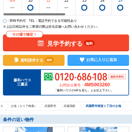
8/9
10
11
12
13
14
15
◯
：即時予約可
TEL
：電話予約できる可能性あり
※上記日程以外をご希望の際は担当店舗へお問い合わせください。
その場で確定！
見学予約する
無料
お気に入りに追加
資料請求する
無料
藤和ハウス
4MS003260
三鷹店
お問合せ番号：
「藤和ハウスのHPを見た」とお伝え下さい。
ウス
土地（エリア検索）
武蔵野市
武蔵境駅
武蔵野市桜堤１丁目の土地
条件の近い物件