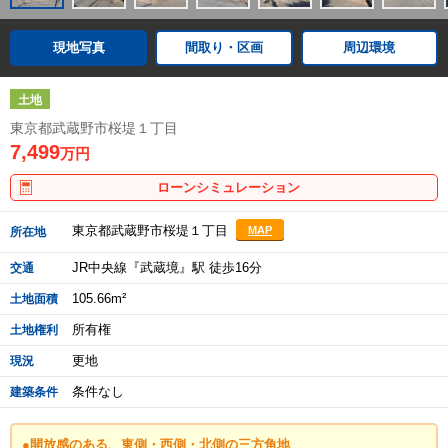
現地写真
間取り・区画
周辺環境
土地
東京都武蔵野市桜堤１丁目
7,499
万円
ローンシミュレーション
東京都武蔵野市桜堤１丁目
MAP
所在地
JR中央線『武蔵境』駅 徒歩16分
交通
105.66m²
土地面積
所有権
土地権利
更地
現況
条件なし
建築条件
●開放感のある、東側・西側・北側の三方角地