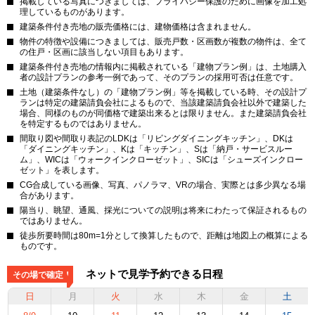
掲載している写真につきましては、プライバシー保護のために画像を加工処
理しているものがあります。
建築条件付き売地の販売価格には、建物価格は含まれません。
物件の特徴や設備につきましては、販売戸数・区画数が複数の物件は、全て
の住戸・区画に該当しない項目もあります。
建築条件付き売地の情報内に掲載されている「建物プラン例」は、土地購入
者の設計プランの参考一例であって、そのプランの採用可否は任意です。
土地（建築条件なし）の「建物プラン例」等を掲載している時、その設計プ
ランは特定の建築請負会社によるもので、当該建築請負会社以外で建築した
場合、同様のものが同価格で建築出来るとは限りません。また建築請負会社
を特定するものではありません。
間取り図や間取り表記のLDKは「リビングダイニングキッチン」、DKは
「ダイニングキッチン」、Kは「キッチン」、Sは「納戸・サービスルー
ム」、WICは「ウォークインクローゼット」、SICは「シューズインクロー
ゼット」を表します。
CG合成している画像、写真、パノラマ、VRの場合、実際とは多少異なる場
合があります。
陽当り、眺望、通風、採光についての説明は将来にわたって保証されるもの
ではありません。
徒歩所要時間は80m=1分として換算したもので、距離は地図上の概算による
ものです。
ネットで見学予約できる日程
その場で確定！
日
月
火
水
木
金
土