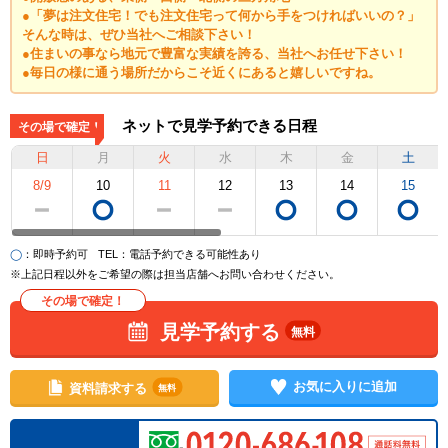
●「夢は注文住宅！でも注文住宅って何から手をつければいいの？」
そんな時は、ぜひ当社へご相談下さい！
●住まいの事なら地元で豊富な実績を誇る、当社へお任せ下さい！
●毎日の様に通う場所だからこそ近くにあると嬉しいですね。
ネットで見学予約できる日程
その場で確定！
日
月
火
水
木
金
土
8/9
10
11
12
13
14
15
◯
：即時予約可
TEL
：電話予約できる可能性あり
※上記日程以外をご希望の際は担当店舗へお問い合わせください。
その場で確定！
見学予約する
無料
お気に入りに追加
資料請求する
無料