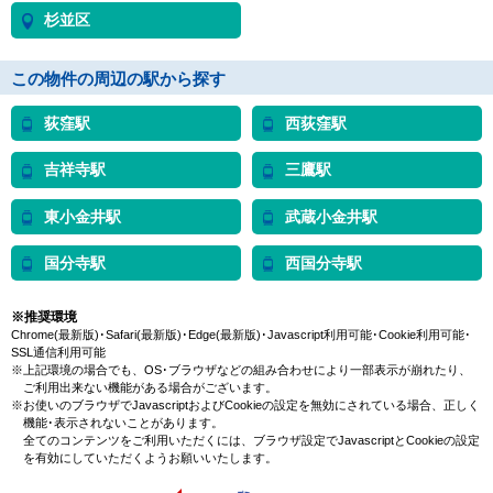
杉並区
この物件の周辺の駅から探す
荻窪駅
西荻窪駅
吉祥寺駅
三鷹駅
東小金井駅
武蔵小金井駅
国分寺駅
西国分寺駅
※推奨環境
Chrome(最新版)･Safari(最新版)･Edge(最新版)･Javascript利用可能･Cookie利用可能･
SSL通信利用可能
※上記環境の場合でも、OS･ブラウザなどの組み合わせにより一部表示が崩れたり、
ご利用出来ない機能がある場合がございます。
※お使いのブラウザでJavascriptおよびCookieの設定を無効にされている場合、正しく
機能･表示されないことがあります。
全てのコンテンツをご利用いただくには、ブラウザ設定でJavascriptとCookieの設定
を有効にしていただくようお願いいたします。