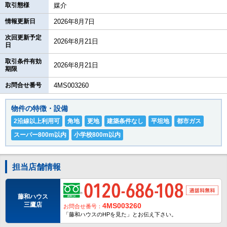
取引態様
媒介
情報更新日
2026年8月7日
次回更新予定
2026年8月21日
日
取引条件有効
2026年8月21日
期限
お問合せ番号
4MS003260
物件の特徴・設備
2沿線以上利用可
角地
更地
建築条件なし
平坦地
都市ガス
スーパー800m以内
小学校800m以内
担当店舗情報
藤和ハウス
三鷹店
4MS003260
お問合せ番号：
「藤和ハウスのHPを見た」とお伝え下さい。