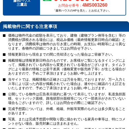
藤和ハウス
4MS003260
三鷹店
お問合せ番号：
「藤和ハウスのHPを見た」とお伝え下さい。
掲載物件に関する注意事項
価格は物件代金の総額を表示しており、建物（建物プラン例等を含む）等の
消費税が課税される場合には、税込み価格（最終情報更新日時点の確認）と
なります。消費税率は物件のお引き渡しの時期、お支払い時期等により異な
ります。各物件の詳細につきましてはお問合せ下さい。
情報更新日から現在までの間に売却済となった場合はご容赦下さい。
掲載情報は情報更新日時点のものです。お客様がご覧になるタイミングによ
って、掲載されている内容から変更されている場合がございます。タイムラ
グにより最新の情報とは若干差異（価格変更や販売終了等）が生じる場合が
ありますので、予めご了承頂けますようお願い申し上げます。
当サイトでは、掲載情報の正確さには万全を期しておりますが、万一入力ミ
ス等により誤った内容が掲載されていた場合は、速やかに確認のうえ訂正を
いたしますので、予めご了承頂けますようお願い申し上げます。
公開している物件は広告表示規約に基づいて表示していますが、私道負担面
積、セットバック面積、路地状部分面積等について一部表示がされていない
場合もございますので、詳しくはお問合せの際にご確認下さい。
完成予想図については、外構、植栽、外観等実際のものとは多少異なること
があります。
写真、または完成予想図や間取り図に描かれている家具や車等は、特にコメ
ントがない場合、販売対象には含まれません。