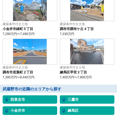
建築条件付き土地
建築条件付き土地
小金井市緑町５丁目
調布市調布ケ丘４丁目
7,290
万円〜
7,490
万円
7,330
万円
建築条件付き土地
建築条件付き土地
調布市若葉町２丁目
練馬区早宮２丁目
7,395
万円〜
8,440
万円
7,400
万円〜
7,800
万円
武蔵野市の近隣のエリアから探す
西東京市
三鷹市
小金井市
練馬区