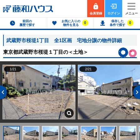
会員登録
ログイン
メニュー
前回の
お気に入りの
保存した
0
0
履歴で探す
物件を見る
条件で探す
武蔵野市桜堤1丁目 全1区画 宅地分譲の物件詳細
東京都武蔵野市桜堤１丁目の
＜土地＞
1/21
2/21