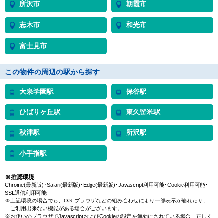
所沢市
朝霞市
志木市
和光市
富士見市
この物件の周辺の駅から探す
大泉学園駅
保谷駅
ひばりヶ丘駅
東久留米駅
秋津駅
所沢駅
小手指駅
※推奨環境
Chrome(最新版)･Safari(最新版)･Edge(最新版)･Javascript利用可能･Cookie利用可能･
SSL通信利用可能
※上記環境の場合でも、OS･ブラウザなどの組み合わせにより一部表示が崩れたり、
ご利用出来ない機能がある場合がございます。
※お使いのブラウザでJavascriptおよびCookieの設定を無効にされている場合、正しく