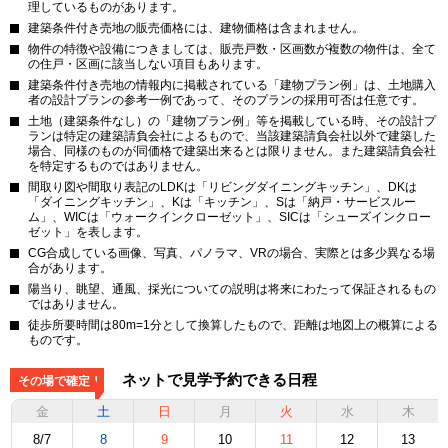
理しているものがあります。
建築条件付き売地の販売価格には、建物価格は含まれません。
物件の特徴や設備につきましては、販売戸数・区画数が複数の物件は、全て
の住戸・区画に該当しない項目もあります。
建築条件付き売地の情報内に掲載されている「建物プラン例」は、土地購入
者の設計プランの参考一例であって、そのプランの採用可否は任意です。
土地（建築条件なし）の「建物プラン例」等を掲載している時、その設計プ
ランは特定の建築請負会社によるもので、当該建築請負会社以外で建築した
場合、同様のものが同価格で建築出来るとは限りません。また建築請負会社
を特定するものではありません。
間取り図や間取り表記のLDKは「リビングダイニングキッチン」、DKは
「ダイニングキッチン」、Kは「キッチン」、Sは「納戸・サービスルー
ム」、WICは「ウォークインクローゼット」、SICは「シューズインクロー
ゼット」を表します。
CG合成している画像、写真、パノラマ、VRの場合、実際とは多少異なる場
合があります。
陽当り、眺望、通風、採光についての説明は将来にわたって保証されるもの
ではありません。
徒歩所要時間は80m=1分として換算したもので、距離は地図上の概算による
ものです。
ネットで見学予約できる日程
その場で確定！
金
土
日
月
火
水
木
8/7
8
9
10
11
12
13