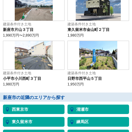
建築条件付き土地
建築条件付き土地
新座市片山３丁目
東久留米市金山町２丁目
1,990
万円〜
2,890
万円
1,980
万円
建築条件付き土地
建築条件付き土地
小平市小川西町３丁目
日野市西平山５丁目
1,980
万円
1,950
万円
新座市の近隣のエリアから探す
西東京市
清瀬市
東久留米市
練馬区