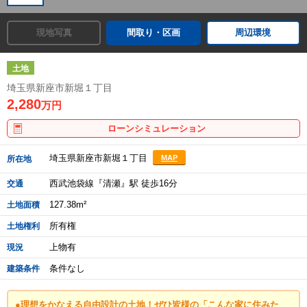
現地写真
間取り・区画
周辺環境
土地
埼玉県新座市新堀１丁目
2,280
万円
ローンシミュレーション
埼玉県新座市新堀１丁目
MAP
所在地
西武池袋線『清瀬』駅 徒歩16分
交通
127.38m²
土地面積
所有権
土地権利
上物有
現況
条件なし
建築条件
●理想をかなえる自由設計の土地！ぜひ皆様の「こんな家に住みた