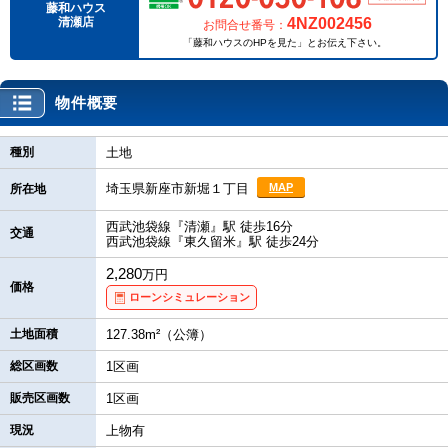
藤和ハウス
4NZ002456
清瀬店
お問合せ番号：
「藤和ハウスのHPを見た」とお伝え下さい。
物件概要
種別
土地
埼玉県新座市新堀１丁目
MAP
所在地
西武池袋線『清瀬』駅 徒歩16分
交通
西武池袋線『東久留米』駅 徒歩24分
2,280
万円
価格
ローンシミュレーション
土地面積
127.38m²（公簿）
総区画数
1区画
販売区画数
1区画
現況
上物有