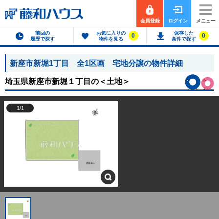
会員登録
ログイン
メニュー
前回の
お気に入りの
保存した
0
0
履歴で探す
物件を見る
条件で探す
新座市新堀1丁目 全1区画 宅地分譲の物件詳細
埼玉県新座市新堀１丁目の
＜土地＞
1/1