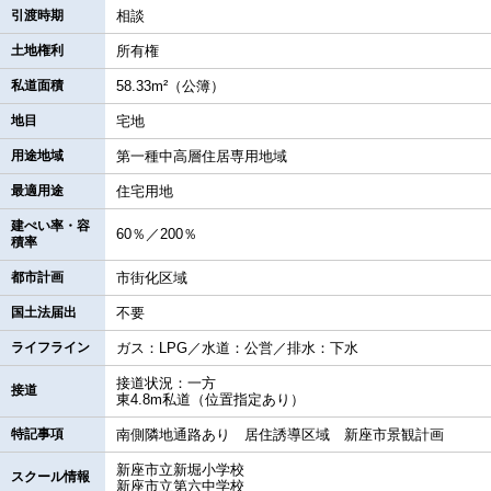
引渡時期
相談
土地権利
所有権
私道面積
58.33m²（公簿）
地目
宅地
用途地域
第一種中高層住居専用地域
最適用途
住宅用地
建ぺい率・容
60％／200％
積率
都市計画
市街化区域
国土法届出
不要
ライフライン
ガス：LPG／水道：公営／排水：下水
接道状況：一方
接道
東4.8m私道（位置指定あり）
特記事項
南側隣地通路あり 居住誘導区域 新座市景観計画
新座市立新堀小学校
スクール情報
新座市立第六中学校