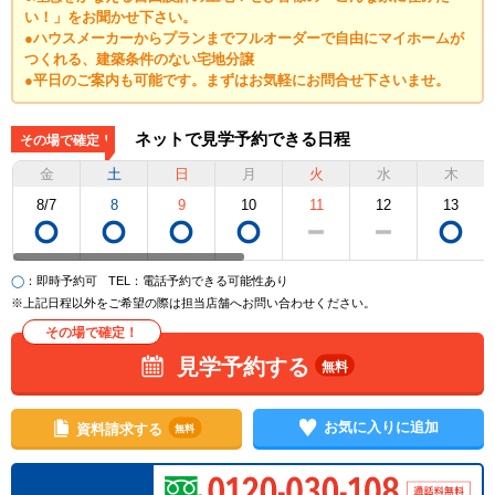
い！」をお聞かせ下さい。
●ハウスメーカーからプランまでフルオーダーで自由にマイホームが
つくれる、建築条件のない宅地分譲
●平日のご案内も可能です。まずはお気軽にお問合せ下さいませ。
ネットで見学予約できる日程
その場で確定！
金
土
日
月
火
水
木
8/7
8
9
10
11
12
13
◯
：即時予約可
TEL
：電話予約できる可能性あり
※上記日程以外をご希望の際は担当店舗へお問い合わせください。
その場で確定！
見学予約する
無料
お気に入りに追加
資料請求する
無料