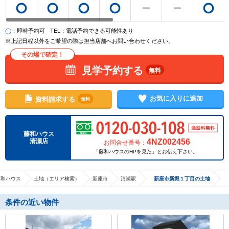
◯
：即時予約可
TEL
：電話予約できる可能性あり
※上記日程以外をご希望の際は担当店舗へお問い合わせください。
その場で確定！
見学予約する
無料
お気に入りに追加
資料請求する
無料
藤和ハウス
4NZ002456
清瀬店
お問合せ番号：
「藤和ハウスのHPを見た」とお伝え下さい。
藤和ハウス
土地（エリア検索）
新座市
清瀬駅
新座市新堀１丁目の土地
条件の近い物件