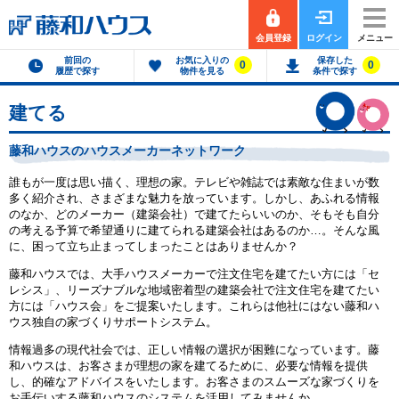
会員登録
ログイン
メニュー
前回の
お気に入りの
保存した
0
0
履歴で探す
物件を見る
条件で探す
建てる
藤和ハウスのハウスメーカーネットワーク
誰もが一度は思い描く、理想の家。テレビや雑誌では素敵な住まいが数
多く紹介され、さまざまな魅力を放っています。しかし、あふれる情報
のなか、どのメーカー（建築会社）で建てたらいいのか、そもそも自分
の考える予算で希望通りに建てられる建築会社はあるのか…。そんな風
に、困って立ち止まってしまったことはありませんか？
藤和ハウスでは、大手ハウスメーカーで注文住宅を建てたい方には「セ
レシス」、リーズナブルな地域密着型の建築会社で注文住宅を建てたい
方には「ハウス会」をご提案いたします。これらは他社にはない藤和ハ
ウス独自の家づくりサポートシステム。
情報過多の現代社会では、正しい情報の選択が困難になっています。藤
和ハウスは、お客さまが理想の家を建てるために、必要な情報を提供
し、的確なアドバイスをいたします。お客さまのスムーズな家づくりを
お手伝いする藤和ハウスのシステムを活用してみませんか。