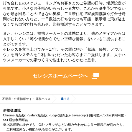
打ち合わせのスケジューリングもお客さまのご希望の日時、場所設定が
可能です。小さなお子様がいらっしゃる方や、これから誕生予定でなか
なか動き回ることのできない奥様、二世帯住宅で家族間協議や打合せ時
間がとれない方など、一日数社の打ち合わせも可能、展示場に飛び込ま
なくても自宅で打ち合わせ、比較検討することができます。
また、セレシスは、提携メーカーとの連携により、他のメディアからは
入手しにくい「噂や憶測からでない正確な情報」をいつもご提供するこ
とができます。
セレシスを立ち上げてから17年、その間に得た「知識、経験、ノウハ
ウ」を当システムをご利用いただいたお客さまにご提供します。大手ハ
ウスメーカーでの家づくりで悩まれているかたは是非。
セレシスホームページへ
不動産・住宅情報サイト 藤和ハウス
建てる
※推奨環境
Chrome(最新版)･Safari(最新版)･Edge(最新版)･Javascript利用可能･Cookie利用可能･
SSL通信利用可能
※上記環境の場合でも、OS･ブラウザなどの組み合わせにより一部表示が崩れたり、
ご利用出来ない機能がある場合がございます。