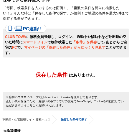
保存できる条件最大
件
「毎回、検索条件を入力するのは面倒！」「複数の条件を簡単に検索した
い！」そんな時は「保存した条件で探す」が便利！ご希望の条件を最大5件まで
保存する事ができます。
PC連動!!
CLUB TOWA
に無料会員登録し、ログイン。 通勤中や移動中など外出時の空
いた時間に
スマートフォン
で物件検索した
「条件」を保存
して､あとからご自
宅の
PC
で、
マイページの「保存した条件」からゆっくり見直す
ことができま
す。
保存した条件
はありません。
※藤和ハウスマイページではJavaScript、Cookieを使用しております。
正しい表示を保つため、お使いの各ブラウザの設定でJavaScript、Cookieを有効にしてい
ただきますようよろしくお願いいたします。
不動産・住宅情報サイト 藤和ハウス
保存した条件で探す
※推奨環境