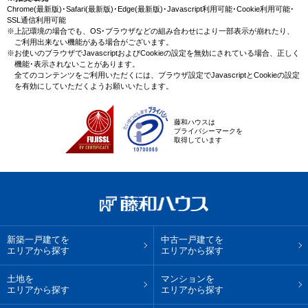
Chrome(最新版)･Safari(最新版)･Edge(最新版)･Javascript利用可能･Cookie利用可能･
SSL通信利用可能
※上記環境の場合でも、OS･ブラウザなどの組み合わせにより一部表示が崩れたり、
ご利用出来ない機能がある場合がございます。
※お使いのブラウザでJavascriptおよびCookieの設定を無効にされている場合、正しく
機能･表示されないことがあります。
全てのコンテンツをご利用いただくには、ブラウザ設定でJavascriptとCookieの設定
を有効にしていただくようお願いいたします。
藤和ハウスは
プライバシーマークを
取得しています
新築一戸建てを
中古一戸建てを
エリアから探す
エリアから探す
土地を
マンションを
エリアから探す
エリアから探す