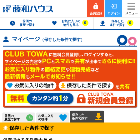
会員登録
ログイン
メニュー
前回の
お気に入りの
保存した
0
0
履歴で探す
物件を見る
条件で探す
マイページ
（保存した条件で探す）
保存した
前回の
お気に入り
条件で探す
履歴で探す
の物件
保存した条件で探す
5