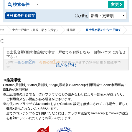
検索条件
変更
-
検索条件を保存
並び替え
ウス
中古一戸建て（路線・駅から探す）
練馬区
富士見台駅の中古一戸建て
富士見台駅(西武池袋線)で中古一戸建てをお探しなら、藤和ハウスにお任せ
下さい。
2
1
現在
一般公開
件
、
会員公開
件
の中古一戸建ての物件情報を掲載中で
続きを読む
す。
藤和ハウスは地域密着・創業51年、これまでの膨大なお取引により、富士
見台駅(西武池袋線)の新規物件情報や、未公開不動産物件情報も沢山ござい
※推奨環境
ます。藤和ハウスで理想の中古一戸建て・マイホームを見つけませんか？
Chrome(最新版)･Safari(最新版)･Edge(最新版)･Javascript利用可能･Cookie利用可能･
SSL通信利用可能
※上記環境の場合でも、OS･ブラウザなどの組み合わせにより一部表示が崩れたり、
ご利用出来ない機能がある場合がございます。
※お使いのブラウザでJavascriptおよびCookieの設定を無効にされている場合、正しく
機能･表示されないことがあります。
全てのコンテンツをご利用いただくには、ブラウザ設定でJavascriptとCookieの設定
を有効にしていただくようお願いいたします。