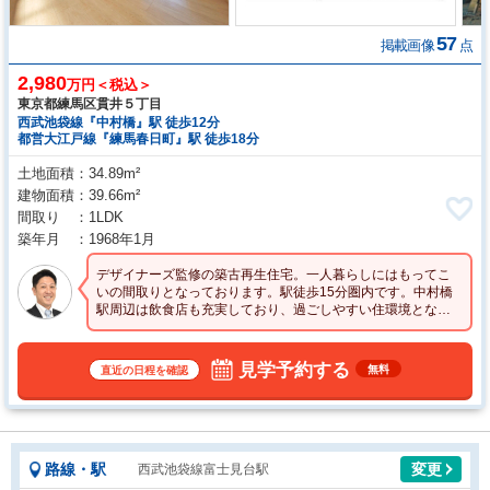
57
掲載画像
点
2,980
万円＜税込＞
東京都練馬区貫井５丁目
西武池袋線『中村橋』駅 徒歩12分
都営大江戸線『練馬春日町』駅 徒歩18分
土地面積
34.89m²
建物面積
39.66m²
間取り
1LDK
築年月
1968年1月
デザイナーズ監修の築古再生住宅。一人暮らしにはもってこ
いの間取りとなっております。駅徒歩15分圏内です。中村橋
駅周辺は飲食店も充実しており、過ごしやすい住環境となっ
ております。
見学予約する
無料
直近の日程を確認
路線・駅
変更
西武池袋線富士見台駅