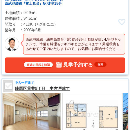
西武池袋線『富士見台』駅 徒歩15分
土地面積
92.9m²
建物面積
94.51m²
間取り
4LDK
（+グルニエ）
築年月
2005年5月
西武池袋線「練馬高野台」駅 徒歩8分！動線が短いL字型キッ
チンで、準備も料理もテキパキとはかどります！周辺環境も
あわせてご案内いたしますので、お気軽にお問合せくださ
い。
見学予約する
無料
直近の日程を確認
中古一戸建て
練馬区貫井5丁目 中古戸建て