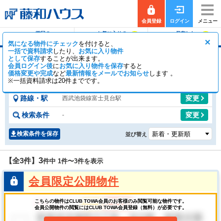
会員登録
ログイン
メニュー
前回の
お気に入りの
保存した
0
0
履歴で探す
物件を見る
条件で探す
×
気になる物件にチェック
を付けると、
一括で資料請求
したり、
お気に入り物件
として保存
することが出来ます。
富士見台駅の中古一戸建て
会員ログイン後
に
お気に入り物件を保存
すると
価格変更や完成
など
2
最新情報をメールでお知らせ
1
します 。
【全3件】
一般公開
件
会員公開
件
※一括資料請求は20件までです。
路線・駅
変更
西武池袋線富士見台駅
検索条件
変更
-
検索条件を保存
並び替え
3
【全3件】
件中 1件〜
3
件を表示
会員限定公開物件
こちらの物件はCLUB TOWA会員のお客様のみ閲覧可能な物件です。
会員公開物件の閲覧にはCLUB TOWA会員登録（無料）が必要です。