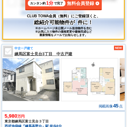
1分
無料会員登録
カンタン約
で完了
CLUB TOWA会員（無料）にご登録頂くと、
総紹介可能物件が
件に！
※ホームページ未公開メール送信物件を含む
※お気に入り物件の価格変更や建物完成など
最新情報をメールでお知らせします。
中古一戸建て
練馬区富士見台3丁目 中古戸建
45
掲載画像
点
5,980
万円
東京都練馬区富士見台３丁目
西武池袋線『練馬高野台』駅 徒歩8分