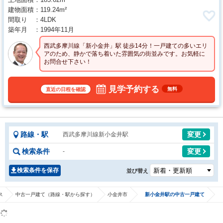
建物面積
119.24m²
間取り
4LDK
築年月
1994年11月
西武多摩川線「新小金井」駅 徒歩14分！一戸建ての多いエリ
アのため、静かで落ち着いた雰囲気の街並みです。お気軽に
お問合せ下さい！
見学予約する
無料
直近の日程を確認
路線・駅
変更
西武多摩川線新小金井駅
検索条件
変更
-
検索条件を保存
並び替え
ス
中古一戸建て（路線・駅から探す）
小金井市
新小金井駅の中古一戸建て