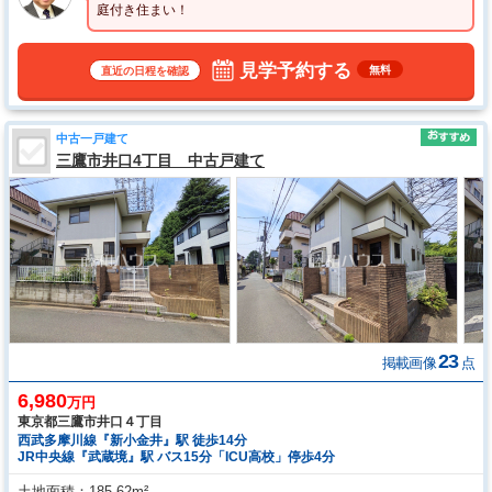
庭付き住まい！
見学予約する
無料
直近の日程を確認
中古一戸建て
三鷹市井口4丁目 中古戸建て
23
掲載画像
点
6,980
万円
東京都三鷹市井口４丁目
西武多摩川線『新小金井』駅 徒歩14分
JR中央線『武蔵境』駅 バス15分「ICU高校」停歩4分
土地面積
185.62m²