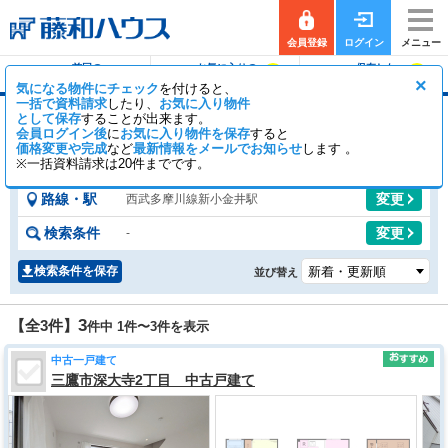
会員登録
ログイン
メニュー
前回の
お気に入りの
保存した
0
0
履歴で探す
物件を見る
条件で探す
×
気になる物件にチェック
を付けると、
一括で資料請求
したり、
お気に入り物件
として保存
することが出来ます。
新小金井駅の中古一戸建て
会員ログイン後
に
お気に入り物件を保存
すると
価格変更や完成
など
3
最新情報をメールでお知らせ
0
します 。
【全3件】
一般公開
件
会員公開
件
※一括資料請求は20件までです。
路線・駅
変更
西武多摩川線新小金井駅
検索条件
変更
-
検索条件を保存
並び替え
3
【全3件】
件中 1件〜
3
件を表示
中古一戸建て
三鷹市深大寺2丁目 中古戸建て