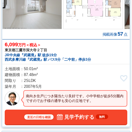
57
掲載画像
点
6,099
万円＜税込＞
東京都三鷹市深大寺２丁目
JR中央線『武蔵境』駅 徒歩19分
西武多摩川線『武蔵境』駅 バス9分「二中前」停歩3分
土地面積
50.01m²
建物面積
87.48m²
間取り
2SLDK
築年月
2007年5月
南向き住戸につき陽当たり良好です。小中学校が徒歩5分圏内
ですのでお子様の通学も安心の立地です。
見学予約する
無料
直近の日程を確認