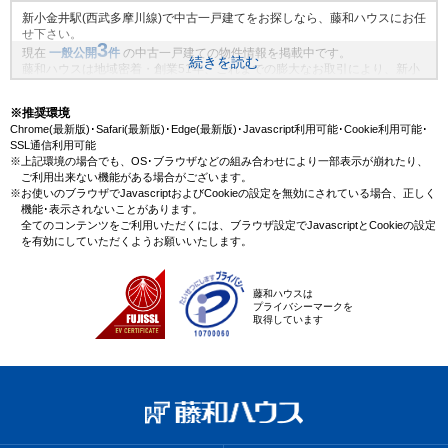
新小金井駅(西武多摩川線)で中古一戸建てをお探しなら、藤和ハウスにお任
せ下さい。
3
現在
一般公開
件
の中古一戸建ての物件情報を掲載中です。
続きを読む
藤和ハウスは地域密着・創業51年、これまでの膨大なお取引により、新小
金井駅(西武多摩川線)の新規物件情報や、未公開不動産物件情報も沢山ござ
います。藤和ハウスで理想の中古一戸建て・マイホームを見つけません
※推奨環境
か？
Chrome(最新版)･Safari(最新版)･Edge(最新版)･Javascript利用可能･Cookie利用可能･
SSL通信利用可能
※上記環境の場合でも、OS･ブラウザなどの組み合わせにより一部表示が崩れたり、
ご利用出来ない機能がある場合がございます。
※お使いのブラウザでJavascriptおよびCookieの設定を無効にされている場合、正しく
機能･表示されないことがあります。
全てのコンテンツをご利用いただくには、ブラウザ設定でJavascriptとCookieの設定
を有効にしていただくようお願いいたします。
藤和ハウスは
プライバシーマークを
取得しています