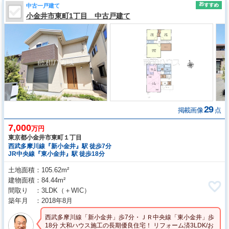
中古一戸建て
小金井市東町1丁目 中古戸建て
29
掲載画像
点
7,000
万円
東京都小金井市東町１丁目
西武多摩川線『新小金井』駅 徒歩7分
JR中央線『東小金井』駅 徒歩18分
土地面積
105.62m²
建物面積
84.44m²
間取り
3LDK
（＋WIC）
築年月
2018年8月
西武多摩川線「新小金井」歩7分・ＪＲ中央線「東小金井」歩
18分 大和ハウス施工の長期優良住宅！ リフォーム済3LDK/お