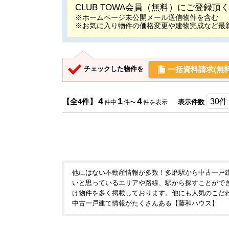
CLUB TOWA会員（無料）にご登録
※ホームページ未公開メール送信物件を含む
※お気に入り物件の価格変更や建物完成など最
一括資料請求(無料
チェックした物件を
4
1
4
【全4件】
表示件数
件中
件〜
件を表示
他にはない不動産情報が多数！多磨駅から中古一戸
いと思っているエリアや路線、駅から探すことができ
け物件を多く掲載しております。他にも人気のこだ
中古一戸建て情報がたくさんある【藤和ハウス】