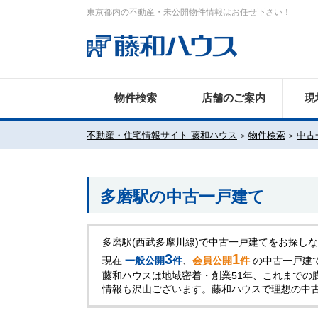
東京都内の不動産・未公開物件情報はお任せ下さい！
物件検索
店舗のご案内
現
不動産・住宅情報サイト 藤和ハウス
物件検索
中古
多磨駅の中古一戸建て
多磨駅(西武多摩川線)で中古一戸建てをお探し
3
1
現在
一般公開
件
、
会員公開
件
の中古一戸建
藤和ハウスは地域密着・創業51年、これまでの
情報も沢山ございます。藤和ハウスで理想の中