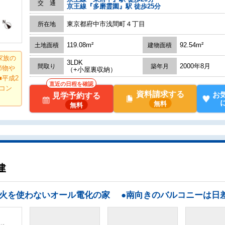
交 通
京王線『多磨霊園』駅 徒歩25分
東京都府中市浅間町４丁目
所在地
119.08m²
92.54m²
土地面積
建物面積
家族の
3LDK
2000年8月
間取り
築年月
節物や
（+小屋裏収納）
平成2
直近の日程を確認
コン
資料請求する
お
見学予約する
無料
無料
建