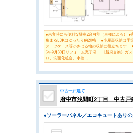
●来客時にも便利な駐車2台可能（車種による） ●
集まるLDKはゆったり約20帖 ●小屋裏収納は季
スーツケース等かさばる物の収納に役立ちます ■
6年9月30日リフォーム完了済 《新規交換》ガス
ロ、洗面化粧台、水栓…
中古一戸建て
府中市浅間町2丁目 中古戸