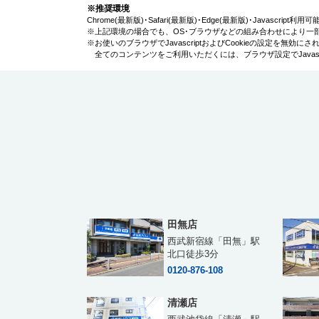
※推奨環境
Chrome(最新版)･Safari(最新版)･Edge(最新版)･Javascript
※上記環境の場合でも、OS･ブラウザなどの組み合わせにより一
※お使いのブラウザでJavascriptおよびCookieの設定を無
全てのコンテンツをご利用いただくには、ブラウザ設定でJavascr
田無店
西武新宿線「田無」駅
北口徒歩3分
0120-876-108
清瀬店