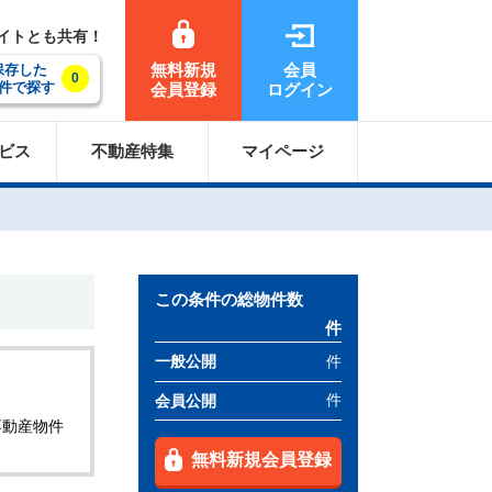
サイトとも共有！
無料新規
会員
保存した
0
件で探す
会員登録
ログイン
ビス
不動産特集
マイページ
この条件の総物件数
件
件
一般公開
件
会員公開
不動産物件
無料新規会員登録