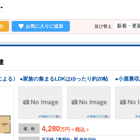
)
お気に入りに追加
並び替え
建
4,280
価 格
万円＜税込＞
京王線『東府中』駅 徒歩20分