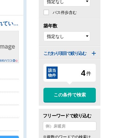
バス停歩含む
●使いやすくスタイリッシュなシステムキッチンには、毎日お使いになる方の視点が存分に活かされています。 ●キッチンには家事時間を短縮する食洗機付き ●温水洗浄機能付きトイレで清潔にご使用いただけます。 ●浴室換気乾燥機は梅雨の時期等、なかなか乾かない洗濯物を干すのに役立ちます！ ●南西向きのバルコニーは日差しもたっぷり注ぎ、お洗濯物もよく乾きます。
築年数
こだわり項目で絞り込む
該当
4
件
物件
この条件で検索
フリーワードで絞り込む
※複数のワードでの検索は