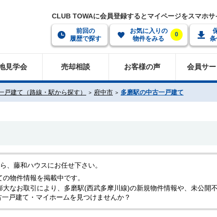
CLUB TOWAに会員登録するとマイページをスマホ
前回の
お気に入りの
0
履歴で探す
物件をみる
条
地見学会
売却相談
お客様の声
会員サー
一戸建て（路線・駅から探す）
府中市
多磨駅の中古一戸建て
なら、藤和ハウスにお任せ下さい。
ての物件情報を掲載中です。
膨大なお取引により、多磨駅(西武多摩川線)の新規物件情報や、未公開
古一戸建て・マイホームを見つけませんか？