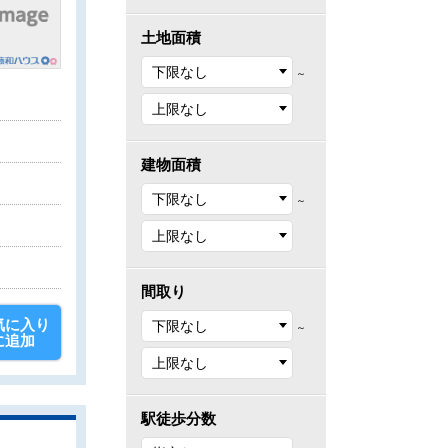
土地面積
～
建物面積
～
間取り
気に入り
～
に追加
駅徒歩分数