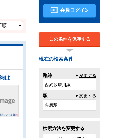
会員ログイン
この条件を保存する
現在の検索条件
路線
変更する
●来客時にも便利な駐車2台可能（車種による） ●家族の集まるLDKはゆったり約20帖 ●小屋裏収納は季節物やスーツケース等かさばる物の収納に役立ちます ■平成26年9月30日リフォーム完了済 《新規交換》ガスコンロ、洗面化粧台、水栓（キッチン浄水器付、洗濯） ○外壁塗装、屋根塗装○LDKフローリング上貼○洗面室、トイレクッションフロア張替○全室（壁、天井）クロス張替○ハウスクリーニング○火災報知器設置済
西武多摩川線
駅
変更する
多磨駅
検索方法を変更する