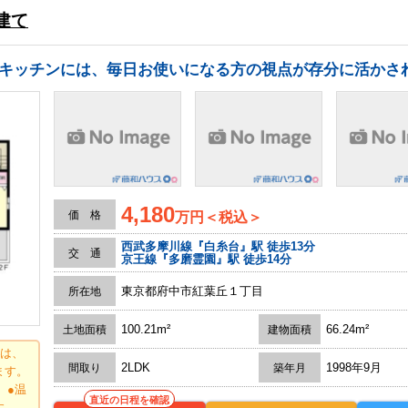
建て
4,180
価 格
万円＜税込＞
西武多摩川線『白糸台』駅 徒歩13分
交 通
京王線『多磨霊園』駅 徒歩14分
東京都府中市紅葉丘１丁目
所在地
100.21m²
66.24m²
土地面積
建物面積
には、
2LDK
1998年9月
間取り
築年月
ます。
 ●温
直近の日程を確認
ます。