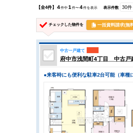
4
1
4
【全4件】
表示件数
件中
件〜
件を表示
一括資料請求(無料
チェックした物件を
中古一戸建て
府中市浅間町4丁目 中古戸