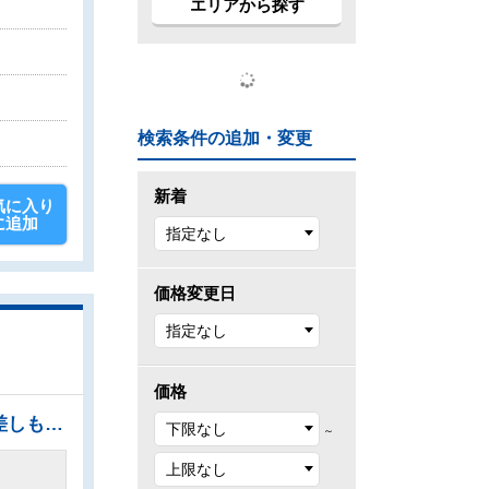
エリアから探す
検索条件の追加・変更
新着
気に入り
に追加
価格変更日
価格
●ソーラーパネル／エコキュートありの火を使わないオール電化の家 ●南向きのバルコニーは日差しもたっぷり注ぎ、お洗濯物もよく乾きます。 ●追焚き機能付きなので、生活時間の違う家族に便利です。
～