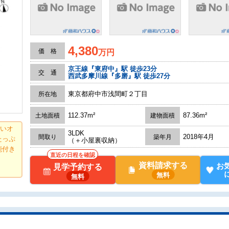
4,380
価 格
万円
京王線『東府中』駅 徒歩23分
交 通
西武多摩川線『多磨』駅 徒歩27分
東京都府中市浅間町２丁目
所在地
112.37m²
87.36m²
土地面積
建物面積
ないオ
3LDK
2018年4月
間取り
築年月
たっぷ
（＋小屋裏収納）
能付き
直近の日程を確認
資料請求する
お
見学予約する
無料
無料