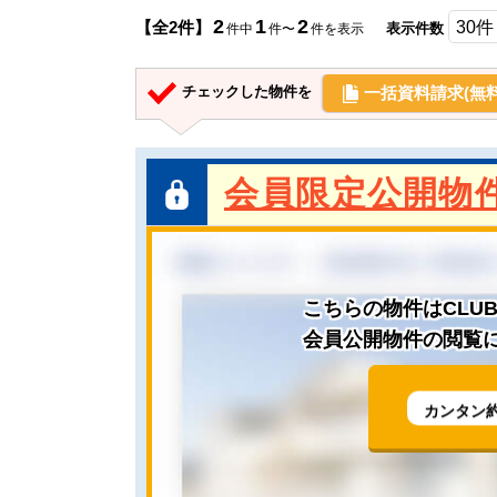
2
1
2
【全2件】
表示件数
件中
件〜
件を表示
一括資料請求(無料
チェックした物件を
会員限定公開物
こちらの物件はCLU
会員公開物件の閲覧に
カンタン