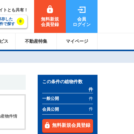
サイトとも共有！
無料新規
会員
保存した
0
件で探す
会員登録
ログイン
ビス
不動産特集
マイページ
この条件の総物件数
件
件
一般公開
件
会員公開
動産物件情
無料新規会員登録