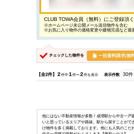
CLUB TOWA会員（無料）にご登録
※ホームページ未公開メール送信物件を含む
※お気に入り物件の価格変更や建物完成など最
一括資料請求(無料
チェックした物件を
2
1
2
【全2件】
表示件数
件中
件〜
件を表示
他にはない不動産情報が多数！成増駅から中古一戸
いと思っているエリアや路線、駅から探すことができ
け物件を多く掲載しております。他にも人気のこだ
中古一戸建て情報がたくさんある【藤和ハウス】