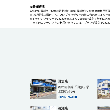
※推奨環境
Chrome(最新版)･Safari(最新版)･Edge(最新版)･Javascript
※上記環境の場合でも、OS･ブラウザなどの組み合わせにより一
※お使いのブラウザでJavascriptおよびCookieの設定を無
全てのコンテンツをご利用いただくには、ブラウザ設定でJavascr
田無店
西武新宿線「田無」駅
北口徒歩3分
0120-876-108
清瀬店