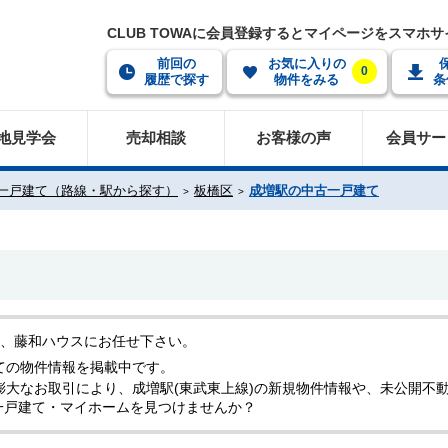
CLUB TOWAに会員登録するとマイページをスマホ
前回の
お気に入りの
0
履歴で探す
物件をみる
条
地見学会
売却相談
お客様の声
会員サー
一戸建て（路線・駅から探す）
板橋区
成増駅の中古一戸建て
ら、藤和ハウスにお任せ下さい。
ての物件情報を掲載中です。
膨大なお取引により、成増駅(東武東上線)の新規物件情報や、未公開不
一戸建て・マイホームを見つけませんか？