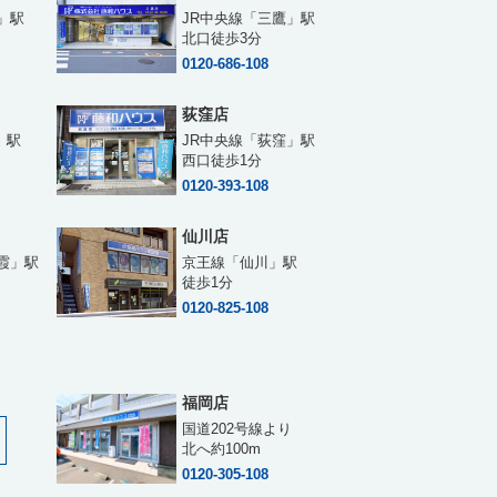
」駅
JR中央線「三鷹」駅
北口徒歩3分
0120-686-108
荻窪店
」駅
JR中央線「荻窪」駅
西口徒歩1分
0120-393-108
仙川店
霞」駅
京王線「仙川」駅
徒歩1分
0120-825-108
福岡店
国道202号線より
北へ約100m
0120-305-108