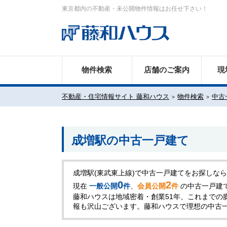
東京都内の不動産・未公開物件情報はお任せ下さい！
物件検索
店舗のご案内
現
不動産・住宅情報サイト 藤和ハウス
物件検索
中古
成増駅の中古一戸建て
成増駅(東武東上線)で中古一戸建てをお探しな
0
2
現在
一般公開
件
、
会員公開
件
の中古一戸建
藤和ハウスは地域密着・創業51年、これまでの
報も沢山ございます。藤和ハウスで理想の中古