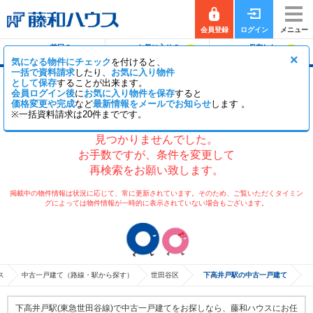
会員登録
ログイン
メニュー
前回の
お気に入りの
保存した
0
0
履歴で探す
物件を見る
条件で探す
×
気になる物件にチェック
を付けると、
一括で資料請求
したり、
お気に入り物件
として保存
することが出来ます。
下高井戸駅の中古一戸建て
会員ログイン後
に
お気に入り物件を保存
すると
価格変更や完成
など
最新情報をメールでお知らせ
します 。
※一括資料請求は20件までです。
現在、検索条件に該当する物件が
見つかりませんでした。
お手数ですが、条件を変更して
再検索をお願い致します。
掲載中の物件情報は状況に応じて、常に更新されています。そのため、ご覧いただくタイミン
グによっては物件情報が一時的に表示されていない場合もございます。
ス
中古一戸建て（路線・駅から探す）
世田谷区
下高井戸駅の中古一戸建て
下高井戸駅(東急世田谷線)で中古一戸建てをお探しなら、藤和ハウスにお任