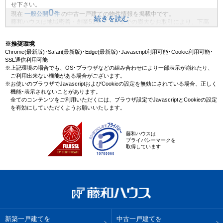
せ下さい。
0
現在
一般公開
件
の中古一戸建ての物件情報を掲載中です。
続きを読む
藤和ハウスは地域密着・創業51年、これまでの膨大なお取引により、下高
井戸駅(東急世田谷線)の新規物件情報や、未公開不動産物件情報も沢山ござ
います。藤和ハウスで理想の中古一戸建て・マイホームを見つけません
※推奨環境
か？
Chrome(最新版)･Safari(最新版)･Edge(最新版)･Javascript利用可能･Cookie利用可能･
SSL通信利用可能
※上記環境の場合でも、OS･ブラウザなどの組み合わせにより一部表示が崩れたり、
ご利用出来ない機能がある場合がございます。
※お使いのブラウザでJavascriptおよびCookieの設定を無効にされている場合、正しく
機能･表示されないことがあります。
全てのコンテンツをご利用いただくには、ブラウザ設定でJavascriptとCookieの設定
を有効にしていただくようお願いいたします。
藤和ハウスは
プライバシーマークを
取得しています
新築一戸建てを
中古一戸建てを