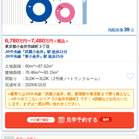
39
掲載画像
点
6,780
7,480
万円〜
万円＜税込＞
東京都小金井市緑町３丁目
JR中央線『武蔵小金井』駅 徒歩22分
JR中央線『東小金井』駅 徒歩25分
土地面積
80m²〜87.62m²
建物面積
70.46m²〜93.15m²
間取り
3LDK〜3LDK
（2号棟／+トランクルーム）
完成年月
2026年10月
●最寄りはJR中央線「武蔵小金井」駅。新宿駅や東京駅まで乗り換えなし
♪ ●中々出てこないエリア【小金井市緑町】です！ ●詳細などお伝えいた
します。まずは一度お問い合わせください。
見学予約する
無料
その場で確定！
新築一戸建て