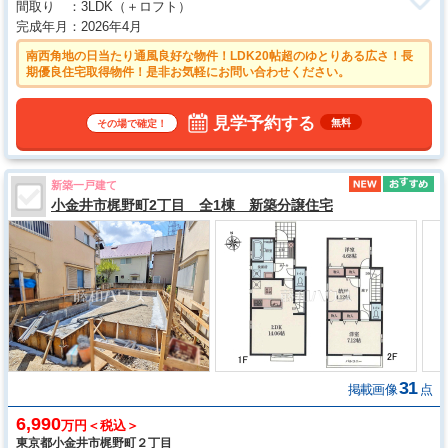
間取り
3LDK
（＋ロフト）
完成年月
2026年4月
南西角地の日当たり通風良好な物件！LDK20帖超のゆとりある広さ！長
期優良住宅取得物件！是非お気軽にお問い合わせください。
見学予約する
無料
その場で確定！
新築一戸建て
小金井市梶野町2丁目 全1棟 新築分譲住宅
31
掲載画像
点
6,990
万円＜税込＞
東京都小金井市梶野町２丁目