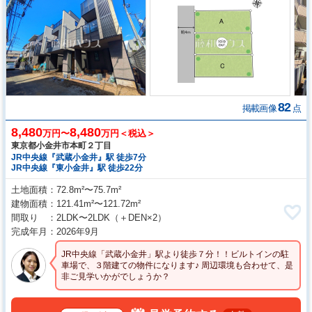
82
掲載画像
点
8,480
8,480
万円〜
万円＜税込＞
東京都小金井市本町２丁目
JR中央線『武蔵小金井』駅 徒歩7分
JR中央線『東小金井』駅 徒歩22分
土地面積
72.8m²〜75.7m²
建物面積
121.41m²〜121.72m²
間取り
2LDK〜2LDK
（＋DEN×2）
完成年月
2026年9月
JR中央線「武蔵小金井」駅より徒歩７分！！ビルトインの駐
車場で、３階建ての物件になります♪ 周辺環境も合わせて、是
非ご見学いかがでしょうか？