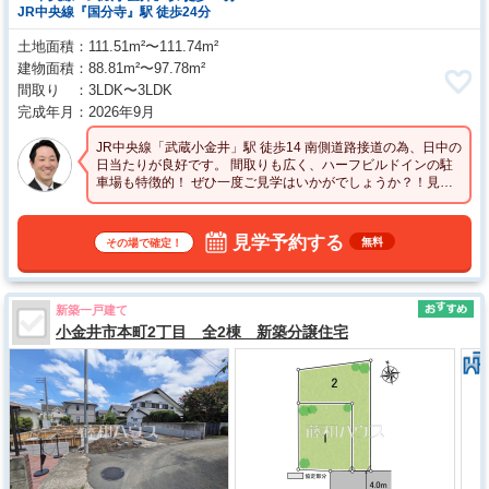
JR中央線『国分寺』駅 徒歩24分
土地面積
111.51m²〜111.74m²
建物面積
88.81m²〜97.78m²
間取り
3LDK〜3LDK
完成年月
2026年9月
JR中央線「武蔵小金井」駅 徒歩14 南側道路接道の為、日中の
日当たりが良好です。 間取りも広く、ハーフビルドインの駐
車場も特徴的！ ぜひ一度ご見学はいかがでしょうか？！見学
予約もご利用ください！
見学予約する
無料
その場で確定！
新築一戸建て
小金井市本町2丁目 全2棟 新築分譲住宅