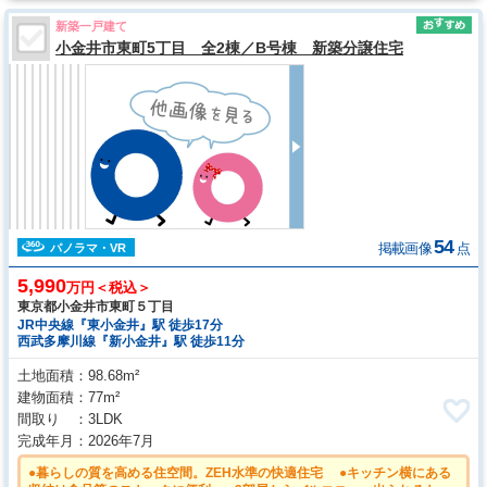
新築一戸建て
小金井市東町5丁目 全2棟／B号棟 新築分譲住宅
54
掲載画像
点
パノラマ・VR
5,990
万円＜税込＞
東京都小金井市東町５丁目
JR中央線『東小金井』駅 徒歩17分
西武多摩川線『新小金井』駅 徒歩11分
土地面積
98.68m²
建物面積
77m²
間取り
3LDK
完成年月
2026年7月
●暮らしの質を高める住空間。ZEH水準の快適住宅 ●キッチン横にある