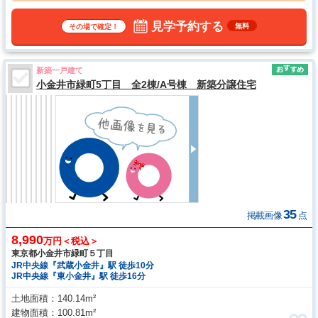
見学予約する
無料
その場で確定！
新築一戸建て
小金井市緑町5丁目 全2棟/A号棟 新築分譲住宅
35
掲載画像
点
8,990
万円＜税込＞
東京都小金井市緑町５丁目
JR中央線『武蔵小金井』駅 徒歩10分
JR中央線『東小金井』駅 徒歩16分
土地面積
140.14m²
建物面積
100.81m²