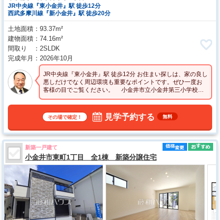
JR中央線『東小金井』駅 徒歩12分
西武多摩川線『新小金井』駅 徒歩20分
土地面積
93.37m²
建物面積
74.16m²
間取り
2SLDK
完成年月
2026年10月
JR中央線『東小金井』駅 徒歩12分 お住まい探しは、家の良し
悪しだけでなく周辺環境も重要なポイントです。ぜひ一度お
客様の目でご覧ください。 小金井市立小金井第三小学校・
小金井市立緑中学校
見学予約する
無料
その場で確定！
新築一戸建て
小金井市東町1丁目 全1棟 新築分譲住宅