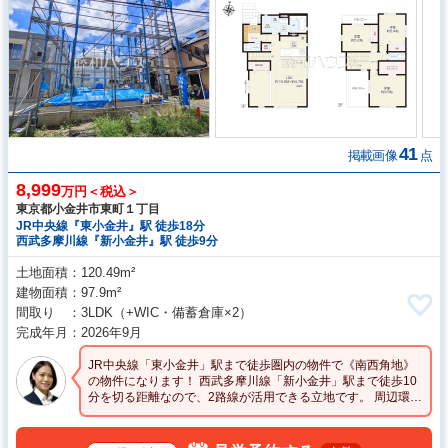
41
掲載画像
点
8,999
万円＜税込＞
東京都小金井市東町１丁目
JR中央線『東小金井』駅 徒歩18分
西武多摩川線『新小金井』駅 徒歩9分
土地面積
120.49m²
建物面積
97.9m²
間取り
3LDK
（+WIC・備蓄倉庫×2）
完成年月
2026年9月
JR中央線「東小金井」駅まで徒歩圏内の物件で《南西角地》
の物件になります！ 西武多摩川線「新小金井」駅まで徒歩10
分を切る距離なので、2路線が活用できる立地です。 周辺環境
も合わせてご見学いかがですか？？