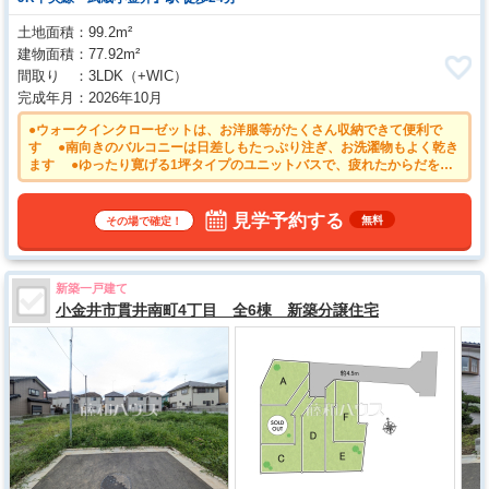
土地面積
99.2m²
建物面積
77.92m²
間取り
3LDK
（+WIC）
完成年月
2026年10月
●ウォークインクローゼットは、お洋服等がたくさん収納できて便利で
す ●南向きのバルコニーは日差しもたっぷり注ぎ、お洗濯物もよく乾き
ます ●ゆったり寛げる1坪タイプのユニットバスで、疲れたからだを癒
してあげて下さい ●幼い子供がいると汚れものが多く、いつでも洗濯物を
干せるのが嬉しい浴室換気乾燥機！ ●リビングにいるご家族を見渡せる
対面キッチン ●使いやすくスタイリッシュなシステムキッチン
見学予約する
無料
その場で確定！
新築一戸建て
小金井市貫井南町4丁目 全6棟 新築分譲住宅