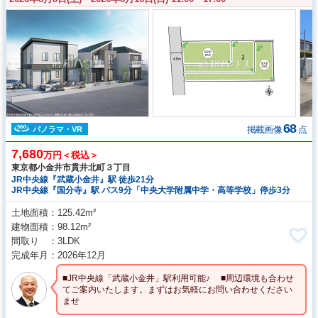
68
掲載画像
点
パノラマ・VR
7,680
万円＜税込＞
東京都小金井市貫井北町３丁目
JR中央線『武蔵小金井』駅 徒歩21分
JR中央線『国分寺』駅 バス9分「中央大学附属中学・高等学校」停歩3分
土地面積
125.42m²
建物面積
98.12m²
間取り
3LDK
完成年月
2026年12月
■JR中央線「武蔵小金井」駅利用可能♪ ■周辺環境も合わせ
てご案内いたします。まずはお気軽にお問い合わせください
ませ