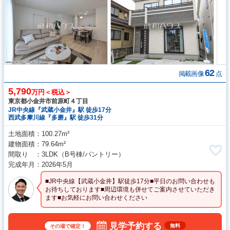
62
掲載画像
点
5,790
万円＜税込＞
東京都小金井市前原町４丁目
JR中央線『武蔵小金井』駅 徒歩17分
西武多摩川線『多磨』駅 徒歩31分
土地面積
100.27m²
建物面積
79.64m²
間取り
3LDK
（B号棟/パントリー）
完成年月
2026年5月
■JR中央線【武蔵小金井】駅徒歩17分■平日のお問い合わせも
お待ちしております■周辺環境も併せてご案内させていただき
ます■お気軽にお問い合わせください
見学予約する
無料
その場で確定！