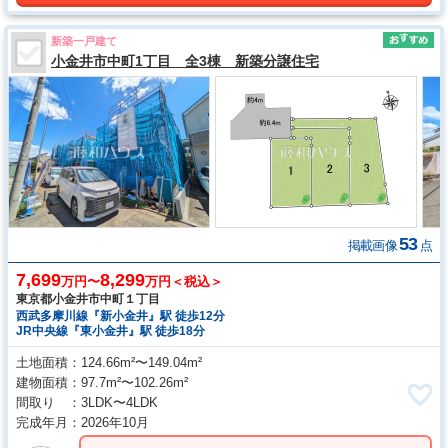
新築一戸建て
小金井市中町1丁目 全3棟 新築分譲住宅
53
掲載画像
点
7,699
8,299
万円〜
万円＜税込＞
東京都小金井市中町１丁目
西武多摩川線『新小金井』駅 徒歩12分
JR中央線『東小金井』駅 徒歩18分
土地面積
124.66m²〜149.04m²
建物面積
97.7m²〜102.26m²
間取り
3LDK〜4LDK
完成年月
2026年10月