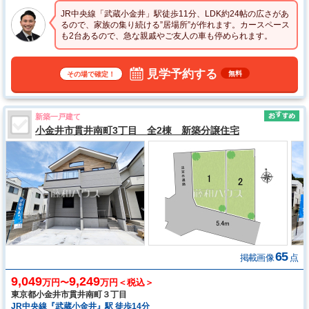
JR中央線「武蔵小金井」駅徒歩11分、LDK約24帖の広さがあ
るので、家族の集り続ける”居場所”が作れます。カースペース
も2台あるので、急な親戚やご友人の車も停められます。
見学予約する
無料
その場で確定！
新築一戸建て
小金井市貫井南町3丁目 全2棟 新築分譲住宅
65
掲載画像
点
9,049
9,249
万円〜
万円＜税込＞
東京都小金井市貫井南町３丁目
JR中央線『武蔵小金井』駅 徒歩14分