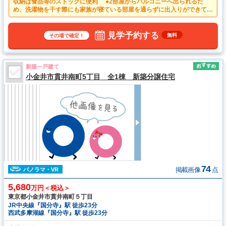
収納は食品等のストックに便利 ●2部屋からバルコニーへ出られるた
め、洗濯物を干す際にも家族が寝ている部屋を通らずに出入りができて便
利です。 ●ご家族の様子を確認しながら調理ができる対面キッチン ●
リビングイン階段で自然と家族が集う憩の空間になります。
見学予約する
無料
その場で確定！
新築一戸建て
小金井市貫井南町5丁目 全1棟 新築分譲住宅
74
掲載画像
点
パノラマ・VR
5,680
万円＜税込＞
東京都小金井市貫井南町５丁目
JR中央線『国分寺』駅 徒歩23分
西武多摩湖線『国分寺』駅 徒歩23分