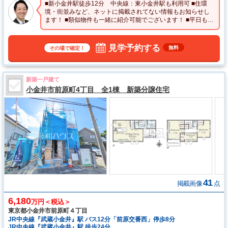
■新小金井駅徒歩12分 中央線：東小金井駅も利用可 ■住環
境・街並みなど、ネットに掲載されてない情報もお知らせし
ます！ ■類似物件も一緒に紹介可能でございます！ ■平日もご
案内可能です！
見学予約する
無料
その場で確定！
新築一戸建て
小金井市前原町4丁目 全1棟 新築分譲住宅
41
掲載画像
点
6,180
万円＜税込＞
東京都小金井市前原町４丁目
JR中央線『武蔵小金井』駅 バス12分「前原交番西」停歩8分
JR中央線『武蔵小金井』駅 徒歩24分