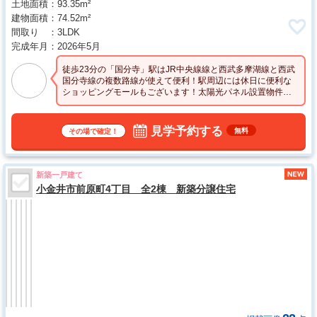
土地面積
93.35m²
建物面積
74.52m²
間取り
3LDK
完成年月
2026年5月
徒歩23分の「国分寺」駅はJR中央線線と西武多摩湖線と西武
国分寺線の複数路線が使えて便利！駅周辺には休日に便利な
ショッピングモールもございます！太陽光パネル設置物件で
す。お気軽にお問合せください。
見学予約する
無料
その場で確定！
新築一戸建て
小金井市前原町4丁目 全2棟 新築分譲住宅