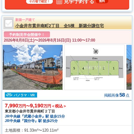
見学予約する
無料
その場で確定！
新築一戸建て
小金井市貫井南町2丁目 全5棟 新築分譲住宅
予約制見学会開催中！
2026年8月8日(土)〜
2026年8月16日(日) 11:00〜17:00
58
掲載画像
点
パノラマ・VR
7,990
9,190
万円〜
万円＜税込＞
東京都小金井市貫井南町２丁目
JR中央線『武蔵小金井』駅 徒歩15分
JR中央線『国分寺』駅 徒歩25分
土地面積
91.33m²〜120.11m²