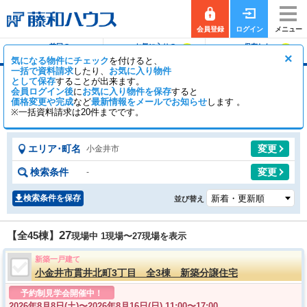
会員登録
ログイン
メニュー
前回の
お気に入りの
保存した
0
0
履歴で探す
物件を見る
条件で探す
×
気になる物件にチェック
を付けると、
一括で資料請求
したり、
お気に入り物件
として保存
することが出来ます。
小金井市の新築一戸建て（分譲住宅・一軒家・建
会員ログイン後
に
お気に入り物件を保存
すると
売）
価格変更や完成
など
最新情報をメールでお知らせ
します 。
※一括資料請求は20件までです。
43
2
【全45棟】
一般公開
棟
会員公開
棟
エリア･町名
変更
小金井市
検索条件
変更
-
検索条件を保存
並び替え
27
【全45棟】
現場中 1現場〜
27
現場を表示
新築一戸建て
小金井市貫井北町3丁目 全3棟 新築分譲住宅
予約制見学会開催中！
2026年8月8日(土)〜
2026年8月16日(日) 11:00〜17:00