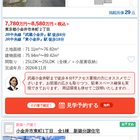
29
掲載画像
点
7,780
8,580
万円〜
万円＜税込＞
東京都小金井市本町２丁目
JR中央線『武蔵小金井』駅 徒歩8分
JR中央線『東小金井』駅 徒歩18分
土地面積
71.11m²〜76.82m²
建物面積
75.94m²〜89.42m²
間取り
2SLDK〜2SLDK
（全棟／＋小屋裏収納）
完成年月
2026年11月
武蔵小金井駅まで徒歩８分‼アクセス重視の方にオススメでご
ざいます。お部屋の広さも取りつつ、駐車スペース確保も実
現できております。 周辺環境も併せてご説明いたしますの
で、まずはお問い合わせくださいませ！
見学予約する
無料
その場で確定！
新築一戸建て
小金井市東町1丁目 全1棟 新築分譲住宅