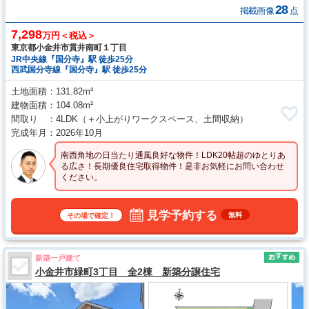
28
掲載画像
点
7,298
万円＜税込＞
東京都小金井市貫井南町１丁目
JR中央線『国分寺』駅 徒歩25分
西武国分寺線『国分寺』駅 徒歩25分
土地面積
131.82m²
建物面積
104.08m²
間取り
4LDK
（＋小上がりワークスペース、土間収納）
完成年月
2026年10月
南西角地の日当たり通風良好な物件！LDK20帖超のゆとりあ
る広さ！長期優良住宅取得物件！是非お気軽にお問い合わせ
ください。
見学予約する
無料
その場で確定！
新築一戸建て
小金井市緑町3丁目 全2棟 新築分譲住宅