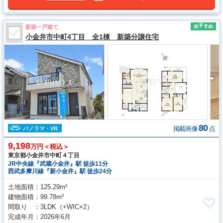
新築一戸建て
小金井市中町4丁目 全1棟 新築分譲住宅
80
掲載画像
点
パノラマ・VR
9,198
万円＜税込＞
東京都小金井市中町４丁目
JR中央線『武蔵小金井』駅 徒歩11分
西武多摩川線『新小金井』駅 徒歩24分
土地面積
125.29m²
建物面積
99.78m²
間取り
3LDK
（+WIC×2）
完成年月
2026年6月