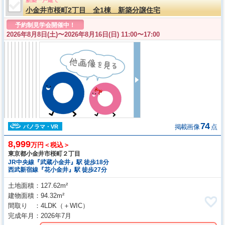
小金井市桜町2丁目 全1棟 新築分譲住宅
予約制見学会開催中！
2026年8月8日(土)〜
2026年8月16日(日) 11:00〜17:00
74
掲載画像
点
パノラマ・VR
8,999
万円＜税込＞
東京都小金井市桜町２丁目
JR中央線『武蔵小金井』駅 徒歩18分
西武新宿線『花小金井』駅 徒歩27分
土地面積
127.62m²
建物面積
94.32m²
間取り
4LDK
（＋WIC）
完成年月
2026年7月