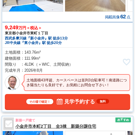
62
掲載画像
点
9,249
万円＜税込＞
東京都小金井市東町１丁目
西武多摩川線『新小金井』駅 徒歩13分
JR中央線『東小金井』駅 徒歩20分
土地面積
143.76m²
建物面積
111.99m²
間取り
4LDK
（＋WIC、土間収納）
完成年月
2026年8月
土地面積43坪超、カースペースは並列3台駐車可！南道路につ
き陽当たりも良好です。お気軽にお問合せ下さい！
見学予約する
無料
その場で確定！
新築一戸建て
小金井市本町2丁目 全3棟 新築分譲住宅