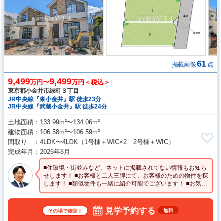
61
掲載画像
点
9,499
9,499
万円〜
万円＜税込＞
東京都小金井市緑町３丁目
JR中央線『東小金井』駅 徒歩23分
JR中央線『武蔵小金井』駅 徒歩24分
土地面積
133.99m²〜134.06m²
建物面積
106.58m²〜106.59m²
間取り
4LDK〜4LDK
（1号棟＋WIC×2 2号棟＋WIC）
完成年月
2026年8月
■住環境・街並みなど、ネットに掲載されてない情報もお知ら
せします！ ■お客様と二人三脚にて、お客様のための物件を探
します！ ■類似物件も一緒に紹介可能でございます！ ■お気軽
に問い合わせくださいませ♪
見学予約する
無料
その場で確定！