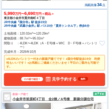
34
掲載画像
点
5,990
6,690
万円〜
万円＜税込＞
東京都小金井市貫井南町４丁目
JR中央線『国分寺』駅 徒歩19分
JR中央線『武蔵小金井』駅 バス10分「貫井トンネル下」停歩6分
土地面積
120.02m²〜120.29m²
建物面積
88.7m²〜95.02m²
間取り
4LDK〜4LDK
（A・E号棟＋WIC D・F号棟＋パントリ
ー）
完成年月
2026年10月
♦4LDKのパントリー付きの新築戸建てです！ ♦国分寺駅徒歩19分 利便
性もいいです！ ♦お気軽にご連絡くださいませ！平日のご案内も可能で
す。
見学予約する
無料
その場で確定！
新築一戸建て
小金井市前原町4丁目 全2棟／A号棟 新築分譲住宅