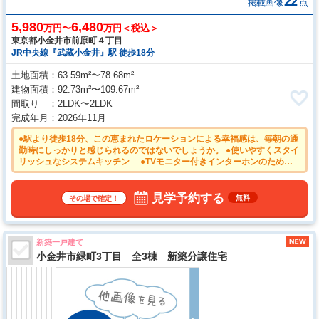
22
掲載画像
点
5,980
6,480
万円〜
万円＜税込＞
東京都小金井市前原町４丁目
JR中央線『武蔵小金井』駅 徒歩18分
土地面積
63.59m²〜78.68m²
建物面積
92.73m²〜109.67m²
間取り
2LDK〜2LDK
完成年月
2026年11月
●駅より徒歩18分、この恵まれたロケーションによる幸福感は、毎朝の通
勤時にしっかりと感じられるのではないでしょうか。 ●使いやすくスタイ
リッシュなシステムキッチン ●TVモニター付きインターホンのため訪
問者がひと目で分かります ●雨天時の洗濯物や浴室内のカビ防止として
も活躍する浴室換気乾燥機 ●平日のご案内も可能です。まずはお気軽に
お問合せ下さいませ。
見学予約する
無料
その場で確定！
新築一戸建て
小金井市緑町3丁目 全3棟 新築分譲住宅