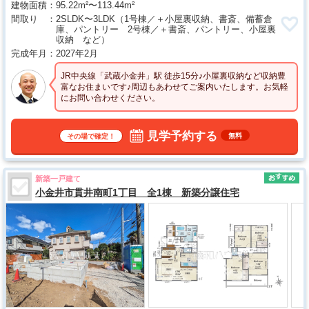
建物面積
95.22m²〜113.44m²
間取り
2SLDK〜3LDK
（1号棟／＋小屋裏収納、書斎、備蓄倉
庫、パントリー 2号棟／＋書斎、パントリー、小屋裏
収納 など）
完成年月
2027年2月
JR中央線「武蔵小金井」駅 徒歩15分♪小屋裏収納など収納豊
富なお住まいです♪周辺もあわせてご案内いたします。お気軽
にお問い合わせください。
見学予約する
無料
その場で確定！
新築一戸建て
小金井市貫井南町1丁目 全1棟 新築分譲住宅