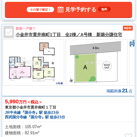
見学予約する
無料
その場で確定！
新築一戸建て
小金井市貫井南町1丁目 全2棟／A号棟 新築分譲住宅
21
掲載画像
点
5,990
万円＜税込＞
東京都小金井市貫井南町１丁目
JR中央線『国分寺』駅 徒歩23分
西武国分寺線『国分寺』駅 徒歩23分
土地面積
105.07m²
建物面積
82.91m²