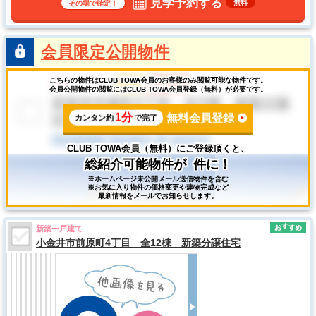
見学予約する
無料
その場で確定！
会員限定公開物件
こちらの物件はCLUB TOWA会員のお客様のみ閲覧可能な物件です。
会員公開物件の閲覧にはCLUB TOWA会員登録（無料）が必要です。
1分
無料会員登録
カンタン約
で完了
CLUB TOWA会員（無料）にご登録頂くと、
総紹介可能物件が
件に！
※ホームページ未公開メール送信物件を含む
※お気に入り物件の価格変更や建物完成など
最新情報をメールでお知らせします。
新築一戸建て
小金井市前原町4丁目 全12棟 新築分譲住宅