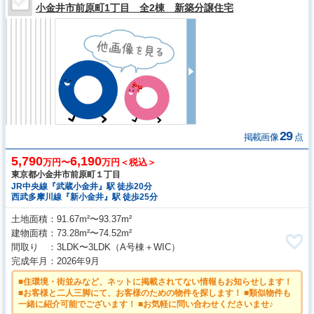
小金井市前原町1丁目 全2棟 新築分譲住宅
29
掲載画像
点
5,790
6,190
万円〜
万円＜税込＞
東京都小金井市前原町１丁目
JR中央線『武蔵小金井』駅 徒歩20分
西武多摩川線『新小金井』駅 徒歩25分
土地面積
91.67m²〜93.37m²
建物面積
73.28m²〜74.52m²
間取り
3LDK〜3LDK
（A号棟＋WIC）
完成年月
2026年9月
■住環境・街並みなど、ネットに掲載されてない情報もお知らせします！
■お客様と二人三脚にて、お客様のための物件を探します！ ■類似物件も
一緒に紹介可能でございます！ ■お気軽に問い合わせくださいませ♪