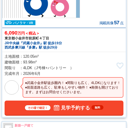
57
掲載画像
点
パノラマ・VR
6,090
万円＜税込＞
東京都小金井市前原町４丁目
JR中央線『武蔵小金井』駅 徒歩19分
西武多摩川線『多磨』駅 徒歩29分
土地面積
120.05m²
建物面積
93.98m²
間取り
4LDK
（J号棟+パントリー ）
完成年月
2026年6月
♦武蔵小金井駅徒歩圏内！ ♦間取りも広く、4LDKになります！
♦前面道路も広く、駐車もしやすい物件！ ♦南側も開けており
ます。まずはお問合せくださいませ。
見学予約する
無料
その場で確定！
新築一戸建て