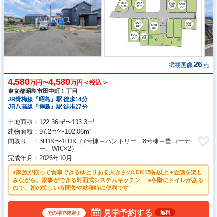
26
掲載画像
点
4,580
4,580
万円〜
万円＜税込＞
東京都昭島市田中町１丁目
JR青梅線『昭島』駅 徒歩14分
JR八高線『拝島』駅 徒歩27分
土地面積
122.36m²〜133.3m²
建物面積
97.2m²〜102.06m²
間取り
3LDK〜4LDK
（7号棟＋パントリー 8号棟＋畳コーナ
ー、WIC×2）
完成年月
2026年10月
●家族が揃って食事できるゆとりある大きさのLDK15帖以上 ●会話を楽し
みながら、家事ができる対面式システムキッチン ●各階にトイレがある
ので、朝の忙しい時間帯や就寝時に便利です
見学予約する
無料
その場で確定！