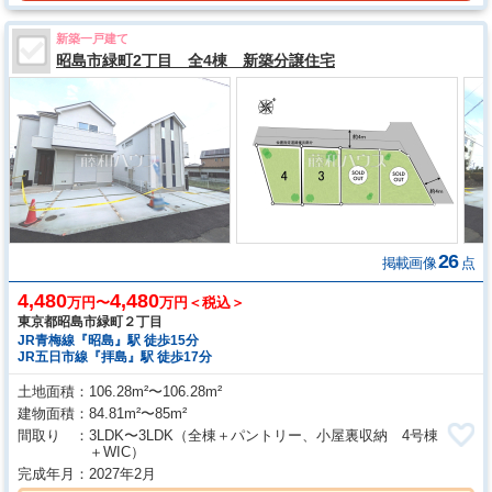
新築一戸建て
昭島市緑町2丁目 全4棟 新築分譲住宅
26
掲載画像
点
4,480
4,480
万円〜
万円＜税込＞
東京都昭島市緑町２丁目
JR青梅線『昭島』駅 徒歩15分
JR五日市線『拝島』駅 徒歩17分
土地面積
106.28m²〜106.28m²
建物面積
84.81m²〜85m²
間取り
3LDK〜3LDK
（全棟＋パントリー、小屋裏収納 4号棟
＋WIC）
完成年月
2027年2月