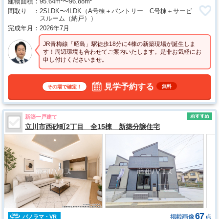
建物面積
95.64m²〜96.88m²
間取り
2SLDK〜4LDK
（A号棟＋パントリー C号棟＋サービ
スルーム（納戸））
完成年月
2026年7月
JR青梅線「昭島」駅徒歩18分に4棟の新築現場が誕生しま
す！周辺環境も合わせてご案内いたします。是非お気軽にお
申し付けくださいませ。
見学予約する
無料
その場で確定！
新築一戸建て
立川市西砂町2丁目 全15棟 新築分譲住宅
67
掲載画像
点
パノラマ・VR