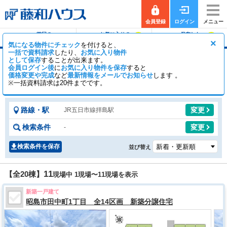
会員登録
ログイン
メニュー
前回の
お気に入りの
保存した
0
0
履歴で探す
物件を見る
条件で探す
×
気になる物件にチェック
を付けると、
一括で資料請求
したり、
お気に入り物件
として保存
することが出来ます。
拝島駅の新築一戸建て（分譲住宅・一軒家・建
会員ログイン後
に
お気に入り物件を保存
すると
売）
価格変更や完成
など
最新情報をメールでお知らせ
します 。
※一括資料請求は20件までです。
18
2
【全20棟】
一般公開
棟
会員公開
棟
路線・駅
変更
JR五日市線拝島駅
検索条件
変更
-
検索条件を保存
並び替え
11
【全20棟】
現場中 1現場〜
11
現場を表示
新築一戸建て
昭島市田中町1丁目 全14区画 新築分譲住宅