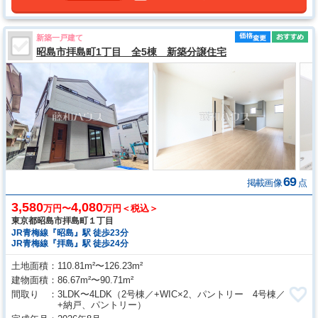
新築一戸建て
昭島市拝島町1丁目 全5棟 新築分譲住宅
69
掲載画像
点
3,580
4,080
万円〜
万円＜税込＞
東京都昭島市拝島町１丁目
JR青梅線『昭島』駅 徒歩23分
JR青梅線『拝島』駅 徒歩24分
土地面積
110.81m²〜126.23m²
建物面積
86.67m²〜90.71m²
間取り
3LDK〜4LDK
（2号棟／+WIC×2、パントリー 4号棟／
+納戸、パントリー）