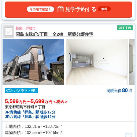
見学予約する
無料
その場で確定！
新築一戸建て
昭島市緑町5丁目 全2棟 新築分譲住宅
80
掲載画像
点
パノラマ・VR
5,599
5,699
万円〜
万円＜税込＞
東京都昭島市緑町５丁目
JR青梅線『拝島』駅 徒歩12分
JR八高線『拝島』駅 徒歩12分
土地面積
132.31m²〜133.73m²
建物面積
102.55m²〜102.55m²