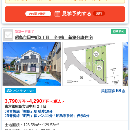
が確保しやすい設計がされております。 ●雨の日の強い味方！浴室換気
乾燥機付きユニットバスで洗濯物が乾かせます。 ●来客時や駐輪スペー
スとしても利用可能なカースペース2台可（車種による）
見学予約する
無料
その場で確定！
新築一戸建て
昭島市田中町2丁目 全4棟 新築分譲住宅
68
掲載画像
点
パノラマ・VR
3,790
4,290
万円〜
万円＜税込＞
東京都昭島市田中町２丁目
JR青梅線『昭島』駅 徒歩18分
JR青梅線『昭島』駅 バス11分「昭島市役所」停歩3分
土地面積
123.58m²〜129.53m²