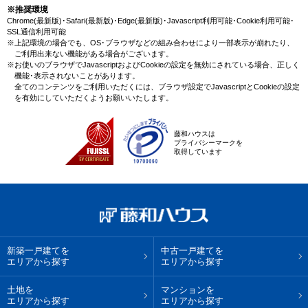
駅(JR五日市線)の新規物件情報や、未公開不動産物件情報も沢山ございま
※推奨環境
す。藤和ハウスで理想の新築一戸建て・マイホームを見つけませんか？
Chrome(最新版)･Safari(最新版)･Edge(最新版)･Javascript利用可能･Cookie利用可能･
SSL通信利用可能
※上記環境の場合でも、OS･ブラウザなどの組み合わせにより一部表示が崩れたり、
ご利用出来ない機能がある場合がございます。
※お使いのブラウザでJavascriptおよびCookieの設定を無効にされている場合、正しく
機能･表示されないことがあります。
全てのコンテンツをご利用いただくには、ブラウザ設定でJavascriptとCookieの設定
を有効にしていただくようお願いいたします。
藤和ハウスは
プライバシーマークを
取得しています
新築一戸建てを
中古一戸建てを
エリアから探す
エリアから探す
土地を
マンションを
エリアから探す
エリアから探す