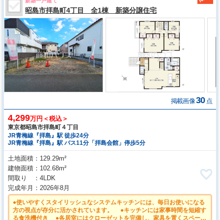
新築一戸建て
昭島市拝島町4丁目 全1棟 新築分譲住宅
30
掲載画像
点
4,299
万円＜税込＞
東京都昭島市拝島町４丁目
JR青梅線『拝島』駅 徒歩24分
JR青梅線『拝島』駅 バス11分「拝島会館」停歩5分
土地面積
129.29m²
建物面積
102.68m²
間取り
4LDK
完成年月
2026年8月
●使いやすくスタイリッシュなシステムキッチンには、毎日お使いになる
方の視点が存分に活かされています。 ●キッチンには家事時間を短縮す
る食洗機付き ●各居室にはクローゼットを完備し、家具を置くスペース