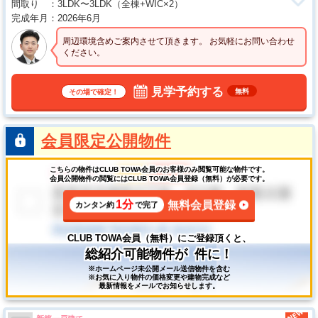
間取り
3LDK〜3LDK
（全棟+WIC×2）
完成年月
2026年6月
周辺環境含めご案内させて頂きます。 お気軽にお問い合わせ
ください。
見学予約する
無料
その場で確定！
会員限定公開物件
こちらの物件はCLUB TOWA会員のお客様のみ閲覧可能な物件です。
会員公開物件の閲覧にはCLUB TOWA会員登録（無料）が必要です。
1分
無料会員登録
カンタン約
で完了
CLUB TOWA会員（無料）にご登録頂くと、
総紹介可能物件が
件に！
※ホームページ未公開メール送信物件を含む
※お気に入り物件の価格変更や建物完成など
最新情報をメールでお知らせします。