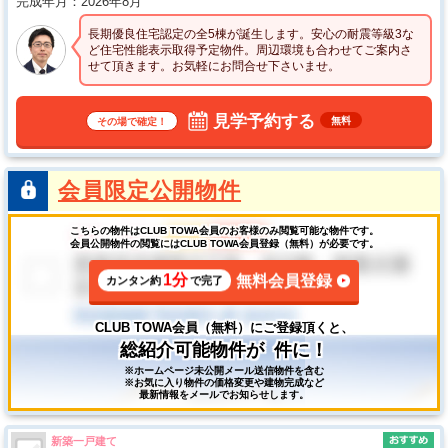
完成年月
2026年8月
長期優良住宅認定の全5棟が誕生します。安心の耐震等級3な
ど住宅性能表示取得予定物件。周辺環境も合わせてご案内さ
せて頂きます。お気軽にお問合せ下さいませ。
見学予約する
無料
その場で確定！
会員限定公開物件
こちらの物件はCLUB TOWA会員のお客様のみ閲覧可能な物件です。
会員公開物件の閲覧にはCLUB TOWA会員登録（無料）が必要です。
1分
無料会員登録
カンタン約
で完了
CLUB TOWA会員（無料）にご登録頂くと、
総紹介可能物件が
件に！
※ホームページ未公開メール送信物件を含む
※お気に入り物件の価格変更や建物完成など
最新情報をメールでお知らせします。
新築一戸建て