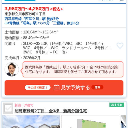
3,980
4,280
万円〜
万円＜税込＞
東京都立川市西砂町２丁目
西武拝島線『西武立川』駅 徒歩7分
JR青梅線『昭島』駅 バス9分「三堀橋」停歩6分
土地面積
120.04m²〜132.34m²
建物面積
88.49m²〜98m²
間取り
3LDK〜3SLDK
（1号棟／WIC、SIC 14号棟／＋
WIC 4号棟／＋WIC、ランドリールーム 8号棟／＋
3WIC 9号棟／＋FC 他）
完成年月
2026年2月
西武拝島線「西武立川」駅より徒歩7分！ 全15棟の新築分譲
住宅になります。 周辺環境も併せてご案内させて頂きます。
見学予約する
無料
その場で確定！
新築一戸建て
昭島市緑町2丁目 全3棟 新築分譲住宅