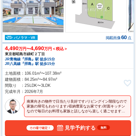
60
掲載画像
点
パノラマ・VR
4,490
4,690
万円〜
万円＜税込＞
東京都昭島市緑町２丁目
JR青梅線『拝島』駅 徒歩15分
JR八高線『拝島』駅 徒歩15分
土地面積
106.01m²〜107.38m²
建物面積
84.25m²〜84.97m²
間取り
2SLDK〜3LDK
完成年月
2026年7月
南東向きの物件で日当たり良好です♪リビングイン階段なので
家族の帰宅もわかります♪収納豊富なお家です♪対面キッチン
なので毎日のお料理も家族と話しながら楽しく過ごせますね♪
長期優良住宅のお家です♪
見学予約する
無料
その場で確定！