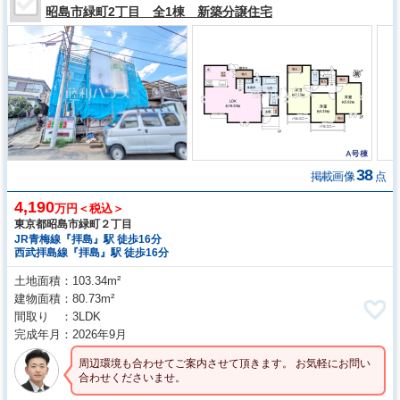
昭島市緑町2丁目 全1棟 新築分譲住宅
38
掲載画像
点
4,190
万円＜税込＞
東京都昭島市緑町２丁目
JR青梅線『拝島』駅 徒歩16分
西武拝島線『拝島』駅 徒歩16分
土地面積
103.34m²
建物面積
80.73m²
間取り
3LDK
完成年月
2026年9月
周辺環境も合わせてご案内させて頂きます。 お気軽にお問い
合わせくださいませ。