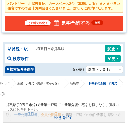
パントリー、小屋裏収納、カースペース2台（車種による） まとまり良い
住宅ですので是非お問合せくださいませ。 詳しくご案内いたします。
見学予約する
無料
その場で確定！
路線・駅
変更
JR五日市線拝島駅
検索条件
変更
-
検索条件を保存
並び替え
和ハウス
新築一戸建て（路線・駅から探す）
昭島市
拝島駅の新築一戸建て
拝島駅(JR五日市線)で新築一戸建て・新築分譲住宅をお探しなら、藤和ハ
ウスにお任せ下さい。
18
2
現在
一般公開
棟
、
会員公開
棟
の新築一戸建ての物件情報を掲載中で
続きを読む
す。
藤和ハウスは地域密着・創業51年、これまでの膨大なお取引により、拝島