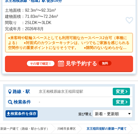
京王相模原線『稲城』駅 徒歩16分
土地面積
92.3m²〜92.31m²
建物面積
71.83m²〜72.24m²
間取り
2SLDK〜3LDK
完成年月
2026年8月
●来客時や駐輪スペースとしても利用可能なカースペース2台可（車種に
よる） ●対面式のカウンターキッチンは、いつでもご家族を感じられる
空間作りの重要ポイントになりそうです。 ●隙間のないなめらかな人
造大理石の一体型システムキッチン ●いつでもおいしいお水が飲める
浄水器一体型水栓も完備 ●ゆったり寛げる1坪タイプのユニットバス
で、疲れたからだを癒してあげて下さい。
見学予約する
無料
その場で確定！
路線・駅
変更
京王相模原線京王稲田堤駅
検索条件
変更
-
検索条件を保存
並び替え
新築一戸建て（路線・駅から探す）
川崎市多摩区
京王稲田堤駅の新築一戸建て