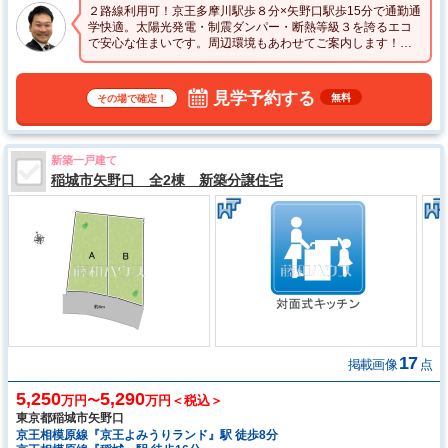
２路線利用可！京王多摩川駅歩８分×矢野口駅歩15分で通勤通
学快適。太陽光発電・制震ダンパー・断熱等級３を誇るエコ
で安心な住まいです。周辺環境もあわせてご案内します！詳
細はお気軽にお問い合わせ下さい♪
見学予約する
無料
その場で確定！
新築一戸建て
稲城市矢野口 全2棟 新築分譲住宅
17
掲載画像
点
5,250
5,290
万円〜
万円＜税込＞
東京都稲城市矢野口
京王相模原線『京王よみうりランド』駅 徒歩8分