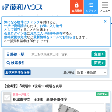
会員登録
ログイン
メニュー
前回の
お気に入りの
保存した
0
0
履歴で探す
物件を見る
条件で探す
×
気になる物件にチェック
を付けると、
一括で資料請求
したり、
お気に入り物件
として保存
することが出来ます。
京王稲田堤駅の新築一戸建て（分譲住宅・一軒
会員ログイン後
に
お気に入り物件を保存
すると
家・建売）
価格変更や完成
など
最新情報をメールでお知らせ
します 。
※一括資料請求は20件までです。
4
0
【全4棟】
一般公開
棟
会員公開
棟
路線・駅
変更
京王相模原線京王稲田堤駅
検索条件
変更
-
検索条件を保存
並び替え
3
【全4棟】
現場中 1現場〜
3
現場を表示
新築一戸建て
稲城市押立 全3棟 新築分譲住宅