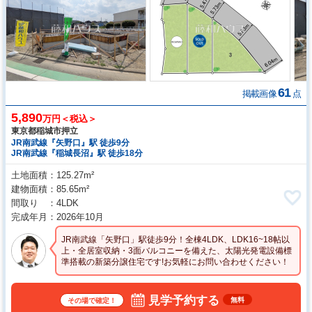
61
掲載画像
点
5,890
万円＜税込＞
東京都稲城市押立
JR南武線『矢野口』駅 徒歩9分
JR南武線『稲城長沼』駅 徒歩18分
土地面積
125.27m²
建物面積
85.65m²
間取り
4LDK
完成年月
2026年10月
JR南武線「矢野口」駅徒歩9分！全棟4LDK、LDK16~18帖以
上・全居室収納・3面バルコニーを備えた、太陽光発電設備標
準搭載の新築分譲住宅です!お気軽にお問い合わせください！
見学予約する
無料
その場で確定！