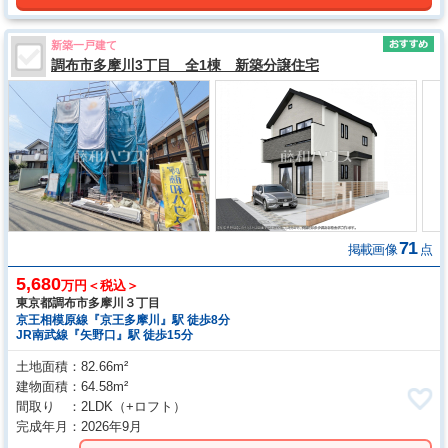
新築一戸建て
調布市多摩川3丁目 全1棟 新築分譲住宅
71
掲載画像
点
5,680
万円＜税込＞
東京都調布市多摩川３丁目
京王相模原線『京王多摩川』駅 徒歩8分
JR南武線『矢野口』駅 徒歩15分
土地面積
82.66m²
建物面積
64.58m²
間取り
2LDK
（+ロフト）
完成年月
2026年9月