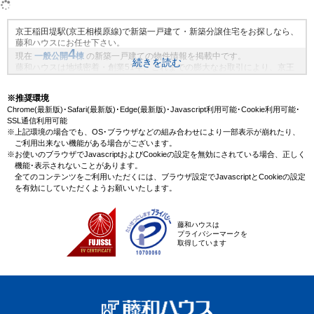
京王稲田堤駅(京王相模原線)で新築一戸建て・新築分譲住宅をお探しなら、
藤和ハウスにお任せ下さい。
4
現在
一般公開
棟
の新築一戸建ての物件情報を掲載中です。
続きを読む
藤和ハウスは地域密着・創業51年、これまでの膨大なお取引により、京王
稲田堤駅(京王相模原線)の新規物件情報や、未公開不動産物件情報も沢山ご
ざいます。藤和ハウスで理想の新築一戸建て・マイホームを見つけません
※推奨環境
か？
Chrome(最新版)･Safari(最新版)･Edge(最新版)･Javascript利用可能･Cookie利用可能･
SSL通信利用可能
※上記環境の場合でも、OS･ブラウザなどの組み合わせにより一部表示が崩れたり、
ご利用出来ない機能がある場合がございます。
※お使いのブラウザでJavascriptおよびCookieの設定を無効にされている場合、正しく
機能･表示されないことがあります。
全てのコンテンツをご利用いただくには、ブラウザ設定でJavascriptとCookieの設定
を有効にしていただくようお願いいたします。
藤和ハウスは
プライバシーマークを
取得しています