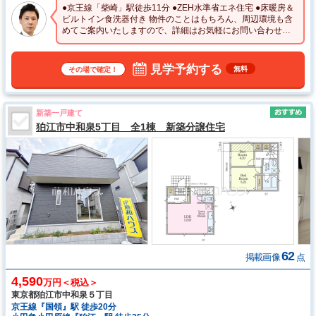
●京王線「柴崎」駅徒歩11分 ●ZEH水準省エネ住宅 ●床暖房＆
ビルトイン食洗器付き 物件のことはもちろん、周辺環境も含
めてご案内いたしますので、詳細はお気軽にお問い合わせく
ださい☆
見学予約する
無料
その場で確定！
新築一戸建て
狛江市中和泉5丁目 全1棟 新築分譲住宅
62
掲載画像
点
4,590
万円＜税込＞
東京都狛江市中和泉５丁目
京王線『国領』駅 徒歩20分