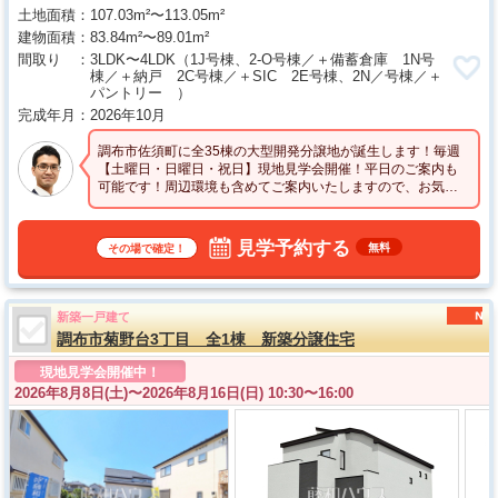
土地面積
107.03m²〜113.05m²
建物面積
83.84m²〜89.01m²
間取り
3LDK〜4LDK
（1J号棟、2-O号棟／＋備蓄倉庫 1N号
棟／＋納戸 2C号棟／＋SIC 2E号棟、2N／号棟／＋
パントリー ）
完成年月
2026年10月
調布市佐須町に全35棟の大型開発分譲地が誕生します！毎週
【土曜日・日曜日・祝日】現地見学会開催！平日のご案内も
可能です！周辺環境も含めてご案内いたしますので、お気軽
にお問い合わせください！
見学予約する
無料
その場で確定！
新築一戸建て
調布市菊野台3丁目 全1棟 新築分譲住宅
現地見学会開催中！
2026年8月8日(土)〜
2026年8月16日(日) 10:30〜16:00