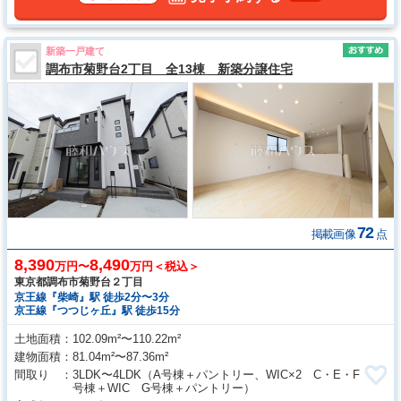
新築一戸建て
調布市菊野台2丁目 全13棟 新築分譲住宅
72
掲載画像
点
8,390
8,490
万円〜
万円＜税込＞
東京都調布市菊野台２丁目
京王線『柴崎』駅 徒歩2分〜3分
京王線『つつじヶ丘』駅 徒歩15分
土地面積
102.09m²〜110.22m²
建物面積
81.04m²〜87.36m²
間取り
3LDK〜4LDK
（A号棟＋パントリー、WIC×2 C・E・F
号棟＋WIC G号棟＋パントリー）