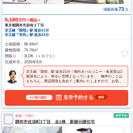
73
掲載画像
点
5,180
万円＜税込＞
東京都調布市染地３丁目
京王線『国領』駅 徒歩21分
京王線『布田』駅 徒歩24分
土地面積
96.84m²
建物面積
76.76m²
間取り
3LDK
（＋ロフト）
完成年月
2026年8月
京王線「国領」駅 徒歩21分！南向きバルコニー・各居室は2
面採光により、明るい空間となっています。 物件のことは
もちろん、周辺環境も含めてご案内いたしますので、お気軽
にお問い合わせください☆
見学予約する
無料
その場で確定！
新築一戸建て
調布市佐須町3丁目 全1棟 新築分譲住宅