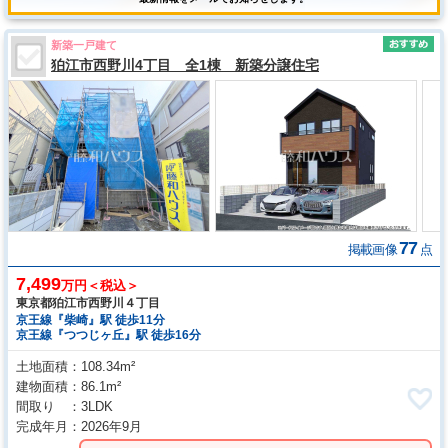
新築一戸建て
狛江市西野川4丁目 全1棟 新築分譲住宅
77
掲載画像
点
7,499
万円＜税込＞
東京都狛江市西野川４丁目
京王線『柴崎』駅 徒歩11分
京王線『つつじヶ丘』駅 徒歩16分
土地面積
108.34m²
建物面積
86.1m²
間取り
3LDK
完成年月
2026年9月