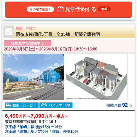
見学予約する
無料
その場で確定！
新築一戸建て
調布市佐須町5丁目 全35棟 新築分譲住宅
現地見学会開催中！
2026年8月8日(土)〜
2026年8月16日(日) 10:30〜16:00
92
掲載画像
点
動画・ムービー
パノラマ・VR
6,490
7,090
万円〜
万円＜税込＞
東京都調布市佐須町５丁目16‐1
京王線『柴崎』駅 徒歩15分〜16分
京王線『調布』駅 バス6分「佐須」停歩10分