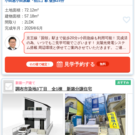
小田急小田原線『狛江』駅 徒歩25分
土地面積
72.12m²
建物面積
57.18m²
間取り
2LDK
完成年月
2026年6月
京王線「国領」駅まで徒歩20分♪小田急線も利用可能！ 完成済
の為、いつでもご見学可能でございます！ 太陽光発電システ
ム搭載 周辺環境と併せてご案内させていただきます。 ご連絡
を心よりお待ちしております♪
見学予約する
無料
その場で確定！
新築一戸建て
調布市染地3丁目 全1棟 新築分譲住宅