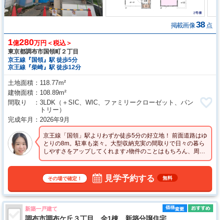
38
掲載画像
点
1
280
億
万円＜税込＞
東京都調布市国領町２丁目
京王線『国領』駅 徒歩5分
京王線『柴崎』駅 徒歩12分
土地面積
118.77m²
建物面積
108.89m²
間取り
3LDK
（＋SIC、WIC、ファミリークローゼット、パン
トリー）
完成年月
2026年9月
京王線「国領」駅よりわずか徒歩5分の好立地！ 前面道路はゆ
とりの8m。駐車も楽々。大型収納充実の間取りで日々の暮ら
しやすさをアップしてくれます♪物件のことはもちろん、周辺
環境も含めてご案内いたします！
見学予約する
無料
その場で確定！
新築一戸建て
調布市調布ケ丘３丁目 全1棟 新築分譲住宅