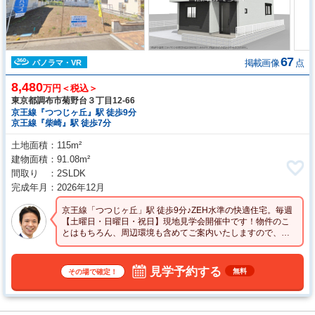
67
掲載画像
点
パノラマ・VR
8,480
万円＜税込＞
東京都調布市菊野台３丁目12-66
京王線『つつじヶ丘』駅 徒歩9分
京王線『柴崎』駅 徒歩7分
土地面積
115m²
建物面積
91.08m²
間取り
2SLDK
完成年月
2026年12月
京王線「つつじヶ丘」駅 徒歩9分♪ZEH水準の快適住宅。毎週
【土曜日・日曜日・祝日】現地見学会開催中です！物件のこ
とはもちろん、周辺環境も含めてご案内いたしますので、詳
細はお気軽にお問い合わせください☆
見学予約する
無料
その場で確定！