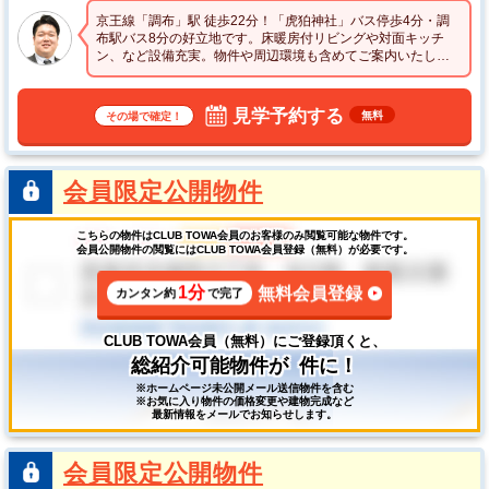
京王線「調布」駅 徒歩22分！「虎狛神社」バス停歩4分・調
布駅バス8分の好立地です。床暖房付リビングや対面キッチ
ン、など設備充実。物件や周辺環境も含めてご案内いたしま
すので、お気軽にお問い合わせください☆
見学予約する
無料
その場で確定！
会員限定公開物件
こちらの物件はCLUB TOWA会員のお客様のみ閲覧可能な物件です。
会員公開物件の閲覧にはCLUB TOWA会員登録（無料）が必要です。
1分
無料会員登録
カンタン約
で完了
CLUB TOWA会員（無料）にご登録頂くと、
総紹介可能物件が
件に！
※ホームページ未公開メール送信物件を含む
※お気に入り物件の価格変更や建物完成など
最新情報をメールでお知らせします。
会員限定公開物件