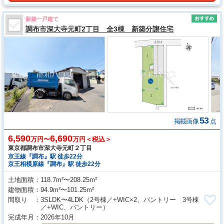
新築一戸建て
調布市深大寺元町2丁目 全3棟 新築分譲住宅
53
掲載画像
点
6,590
6,690
万円〜
万円＜税込＞
東京都調布市深大寺元町２丁目
京王線『調布』駅 徒歩22分
京王相模原線『調布』駅 徒歩22分
土地面積
118.7m²〜208.25m²
建物面積
94.9m²〜101.25m²
間取り
3SLDK〜4LDK
（2号棟／+WIC×2、パントリー 3号棟
／+WIC、パントリー）
完成年月
2026年10月