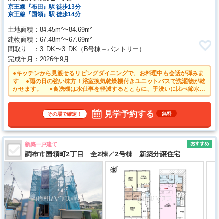
京王線『布田』駅 徒歩13分
京王線『国領』駅 徒歩14分
土地面積
84.45m²〜84.69m²
建物面積
67.48m²〜67.69m²
間取り
3LDK〜3LDK
（B号棟＋パントリー）
完成年月
2026年9月
●キッチンから見渡せるリビングダイニングで、お料理中も会話が弾みま
す ●雨の日の強い味方！浴室換気乾燥機付きユニットバスで洗濯物が乾
かせます。 ●食洗機は水仕事を軽減するとともに、手洗いに比べ節水効
果も期待できます。 ●TVモニター付きインターホンのため訪問者がひ
と目で分かります ●南向きのバルコニーは日差しもたっぷり注ぎ、お洗
濯物もよく乾きます。
見学予約する
無料
その場で確定！
新築一戸建て
調布市国領町2丁目 全2棟／2号棟 新築分譲住宅