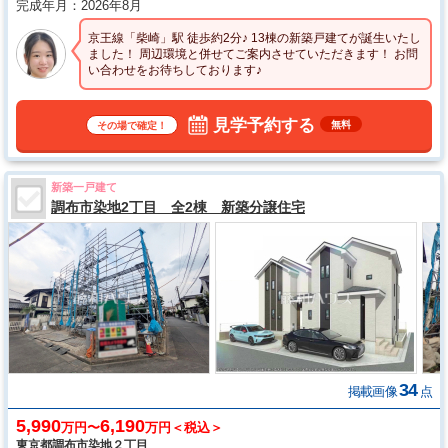
完成年月
2026年8月
京王線「柴崎」駅 徒歩約2分♪ 13棟の新築戸建てが誕生いたし
ました！ 周辺環境と併せてご案内させていただきます！ お問
い合わせをお待ちしております♪
見学予約する
無料
その場で確定！
新築一戸建て
調布市染地2丁目 全2棟 新築分譲住宅
34
掲載画像
点
5,990
6,190
万円〜
万円＜税込＞
東京都調布市染地２丁目