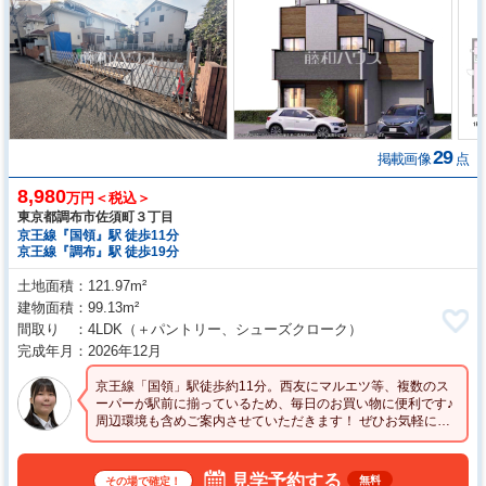
29
掲載画像
点
8,980
万円＜税込＞
東京都調布市佐須町３丁目
京王線『国領』駅 徒歩11分
京王線『調布』駅 徒歩19分
土地面積
121.97m²
建物面積
99.13m²
間取り
4LDK
（＋パントリー、シューズクローク）
完成年月
2026年12月
京王線「国領」駅徒歩約11分。西友にマルエツ等、複数のス
ーパーが駅前に揃っているため、毎日のお買い物に便利です♪
周辺環境も含めご案内させていただきます！ ぜひお気軽にお
問い合わせください！
見学予約する
無料
その場で確定！