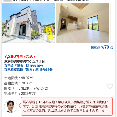
70
掲載画像
点
7,390
万円＜税込＞
東京都調布市調布ケ丘３丁目
京王線『調布』駅 徒歩16分
京王相模原線『調布』駅 徒歩16分
土地面積
98.97m²
建物面積
78.36m²
間取り
3LDK
（＋WIC×2）
完成年月
2026年7月
調布駅徒歩16分の立地！学校や買い物施設が近く住環境良好
です。設計性能評価取得の安心構造に、床暖房や浴室乾燥機
など充実の設備。周辺環境を含めてご案内しますので、まず
はお気軽にお問い合わせください！