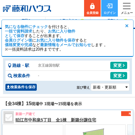
会員登録
ログイン
メニュー
前回の
お気に入りの
保存した
0
0
履歴で探す
物件を見る
条件で探す
×
気になる物件にチェック
を付けると、
一括で資料請求
したり、
お気に入り物件
として保存
することが出来ます。
国領駅の新築一戸建て（分譲住宅・一軒家・建
会員ログイン後
に
お気に入り物件を保存
すると
売）
価格変更や完成
など
最新情報をメールでお知らせ
します 。
※一括資料請求は20件までです。
29
5
【全34棟】
一般公開
棟
会員公開
棟
路線・駅
変更
京王線国領駅
検索条件
変更
-
検索条件を保存
並び替え
15
【全34棟】
現場中 1現場〜
15
現場を表示
新築一戸建て
狛江市中和泉5丁目 全1棟 新築分譲住宅