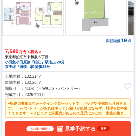
19
掲載画像
点
7,580
万円＜税込＞
東京都狛江市中和泉５丁目
小田急小田原線『狛江』駅 徒歩20分
京王線『国領』駅 徒歩23分
土地面積
132.21m²
建物面積
102.26m²
間取り
4LDK
（＋WIC×2・パントリー）
完成年月
2026年11月
●収納力豊富なウォークインクローゼットで、バッグや小物類も片付きま
す。 ●パントリーがあればキッチン回りが乱雑にならず、料理も効率良
くできます ●リビングに床暖房があるので足元ぽかぽか、家族の集まる
空間を暖めます。 ●24時間換気システムにより、花粉・PM2.5などの微
小粒子物質の侵入を防ぎ、快適な室内を保ちます。 ●キッチンには家事
時間を短縮する食洗機付き
見学予約する
無料
その場で確定！