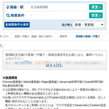
路線・駅
変更
京王線国領駅
検索条件
変更
-
検索条件を保存
並び替え
和ハウス
新築一戸建て（路線・駅から探す）
調布市
国領駅の新築一戸建て
国領駅(京王線)で新築一戸建て・新築分譲住宅をお探しなら、藤和ハウスに
お任せ下さい。
29
5
現在
一般公開
棟
、
会員公開
棟
の新築一戸建ての物件情報を掲載中で
続きを読む
す。
藤和ハウスは地域密着・創業51年、これまでの膨大なお取引により、国領
駅(京王線)の新規物件情報や、未公開不動産物件情報も沢山ございます。藤
※推奨環境
和ハウスで理想の新築一戸建て・マイホームを見つけませんか？
Chrome(最新版)･Safari(最新版)･Edge(最新版)･Javascript利用可能･Cookie利用可能･
SSL通信利用可能
※上記環境の場合でも、OS･ブラウザなどの組み合わせにより一部表示が崩れたり、
ご利用出来ない機能がある場合がございます。
※お使いのブラウザでJavascriptおよびCookieの設定を無効にされている場合、正しく
機能･表示されないことがあります。
全てのコンテンツをご利用いただくには、ブラウザ設定でJavascriptとCookieの設定