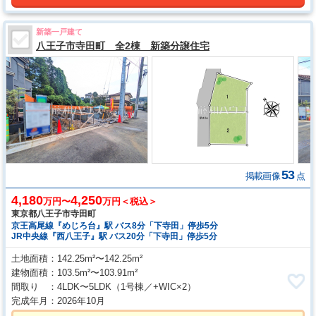
新築一戸建て
八王子市寺田町 全2棟 新築分譲住宅
53
掲載画像
点
4,180
4,250
万円〜
万円＜税込＞
東京都八王子市寺田町
京王高尾線『めじろ台』駅 バス8分「下寺田」停歩5分
JR中央線『西八王子』駅 バス20分「下寺田」停歩5分
土地面積
142.25m²〜142.25m²
建物面積
103.5m²〜103.91m²
間取り
4LDK〜5LDK
（1号棟／+WIC×2）
完成年月
2026年10月