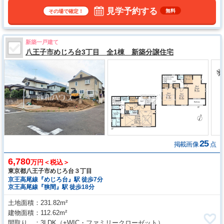
見学予約する
無料
その場で確定！
新築一戸建て
八王子市めじろ台3丁目 全1棟 新築分譲住宅
25
掲載画像
点
6,780
万円＜税込＞
東京都八王子市めじろ台３丁目
京王高尾線『めじろ台』駅 徒歩7分
京王高尾線『狭間』駅 徒歩18分
土地面積
231.82m²
建物面積
112.62m²
間取り
3LDK
（+WIC・ファミリークローゼット）