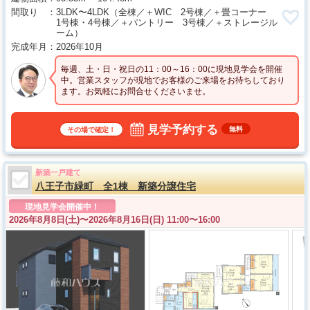
間取り
3LDK〜4LDK
（全棟／＋WIC 2号棟／＋畳コーナー
1号棟・4号棟／＋パントリー 3号棟／＋ストレージル
ーム）
完成年月
2026年10月
毎週、土・日・祝日の11：00～16：00に現地見学会を開催
中。営業スタッフが現地でお客様のご来場をお待ちしており
ます。お気軽にお問合せくださいませ。
見学予約する
無料
その場で確定！
新築一戸建て
八王子市緑町 全1棟 新築分譲住宅
現地見学会開催中！
2026年8月8日(土)〜
2026年8月16日(日) 11:00〜16:00