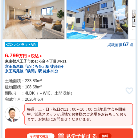
67
掲載画像
点
パノラマ・VR
6,799
万円＜税込＞
東京都八王子市めじろ台４丁目34-11
京王高尾線『めじろ台』駅 徒歩8分
京王高尾線『狭間』駅 徒歩20分
土地面積
233.83m²
建物面積
108.68m²
間取り
4LDK
（＋WIC、土間収納）
完成年月
2026年6月
毎週、土・日・祝日の11：00～16：00に現地見学会を開催
中。営業スタッフが現地でお客様のご来場をお待ちしており
ます。お気軽にお問合せくださいませ。
見学予約する
無料
その場で確定！