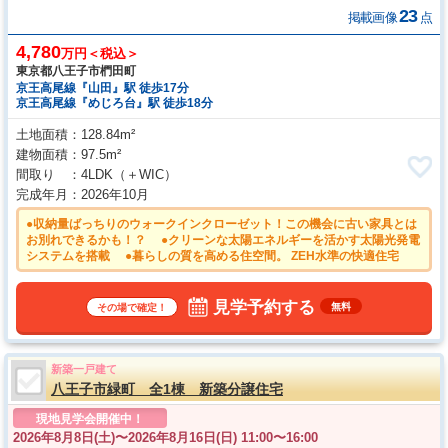
23
掲載画像
点
4,780
万円＜税込＞
東京都八王子市椚田町
京王高尾線『山田』駅 徒歩17分
京王高尾線『めじろ台』駅 徒歩18分
土地面積
128.84m²
建物面積
97.5m²
間取り
4LDK
（＋WIC）
完成年月
2026年10月
●収納量ばっちりのウォークインクローゼット！この機会に古い家具とは
お別れできるかも！？ ●クリーンな太陽エネルギーを活かす太陽光発電
システムを搭載 ●暮らしの質を高める住空間。 ZEH水準の快適住宅
見学予約する
無料
その場で確定！
新築一戸建て
八王子市緑町 全1棟 新築分譲住宅
現地見学会開催中！
2026年8月8日(土)〜
2026年8月16日(日) 11:00〜16:00