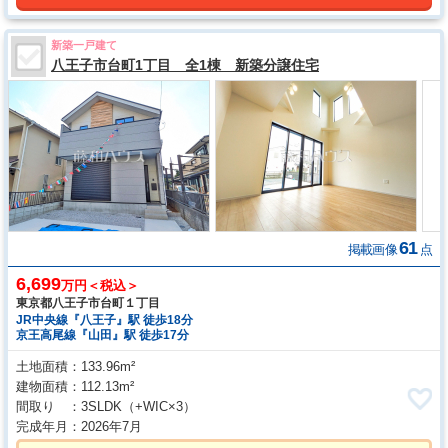
新築一戸建て
八王子市台町1丁目 全1棟 新築分譲住宅
61
掲載画像
点
6,699
万円＜税込＞
東京都八王子市台町１丁目
JR中央線『八王子』駅 徒歩18分
京王高尾線『山田』駅 徒歩17分
土地面積
133.96m²
建物面積
112.13m²
間取り
3SLDK
（+WIC×3）
完成年月
2026年7月