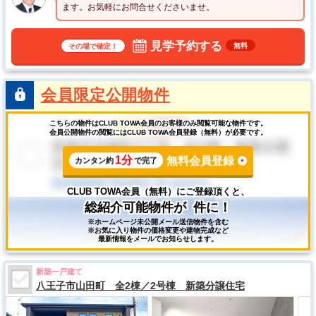
ます。お気軽にお問合せくださいませ。
見学予約する
無料
その場で確定！
会員限定公開物件
こちらの物件はCLUB TOWA会員のお客様のみ閲覧可能な物件です。
会員公開物件の閲覧にはCLUB TOWA会員登録（無料）が必要です。
1分
無料会員登録
カンタン約
で完了
CLUB TOWA会員（無料）にご登録頂くと、
総紹介可能物件が
件に！
※ホームページ未公開メール送信物件を含む
※お気に入り物件の価格変更や建物完成など
最新情報をメールでお知らせします。
新築一戸建て
八王子市山田町 全2棟／2号棟 新築分譲住宅