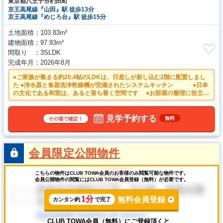
東京都八王子市椚田町
京王高尾線『山田』駅 徒歩13分
京王高尾線『めじろ台』駅 徒歩15分
土地面積
103.83m²
建物面積
97.93m²
間取り
3SLDK
完成年月
2026年8月
●ご家族が集まる約20.4帖のLDKは、日差しが射し込む2階に配置しまし
た ●浄水器と食器洗浄乾燥機が完備されたシステムキッチン ●日本
の文化である和室は、あると落ち着く空間です ●お部屋の整理に役立つ
収納は、全居室に設置 ●来客時にも便利な駐車並列2台可能（車種に
よる）
見学予約する
無料
その場で確定！
会員限定公開物件
こちらの物件はCLUB TOWA会員のお客様のみ閲覧可能な物件です。
会員公開物件の閲覧にはCLUB TOWA会員登録（無料）が必要です。
1分
無料会員登録
カンタン約
で完了
CLUB TOWA会員（無料）にご登録頂くと、