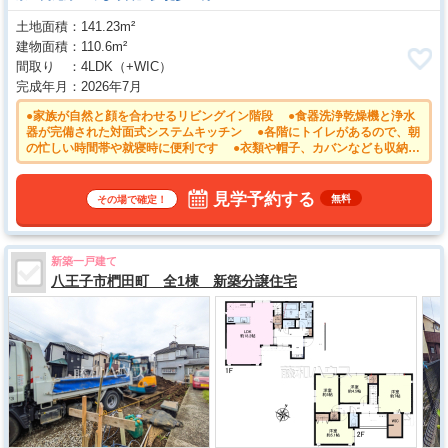
土地面積
141.23m²
建物面積
110.6m²
間取り
4LDK
（+WIC）
完成年月
2026年7月
●家族が自然と顔を合わせるリビングイン階段 ●食器洗浄乾燥機と浄水
器が完備された対面式システムキッチン ●各階にトイレがあるので、朝
の忙しい時間帯や就寝時に便利です ●衣類や帽子、カバンなども収納可
能なウォークインクローゼット ●南向きのバルコニーは日差しが行き届
き、お洗濯物がよく乾きます
見学予約する
無料
その場で確定！
新築一戸建て
八王子市椚田町 全1棟 新築分譲住宅