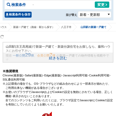
検索条件
変更
-
検索条件を保存
並び替え
ハウス
新築一戸建て（路線・駅から探す）
八王子市
山田駅の新築一戸建て
山田駅(京王高尾線)で新築一戸建て・新築分譲住宅をお探しなら、藤和ハウ
スにお任せ下さい。
29
7
現在
一般公開
棟
、
会員公開
棟
の新築一戸建ての物件情報を掲載中で
続きを読む
す。
藤和ハウスは地域密着・創業51年、これまでの膨大なお取引により、山田
駅(京王高尾線)の新規物件情報や、未公開不動産物件情報も沢山ございま
※推奨環境
す。藤和ハウスで理想の新築一戸建て・マイホームを見つけませんか？
Chrome(最新版)･Safari(最新版)･Edge(最新版)･Javascript利用可能･Cookie利用可能･
SSL通信利用可能
※上記環境の場合でも、OS･ブラウザなどの組み合わせにより一部表示が崩れたり、
ご利用出来ない機能がある場合がございます。
※お使いのブラウザでJavascriptおよびCookieの設定を無効にされている場合、正しく
機能･表示されないことがあります。
全てのコンテンツをご利用いただくには、ブラウザ設定でJavascriptとCookieの設定
を有効にしていただくようお願いいたします。