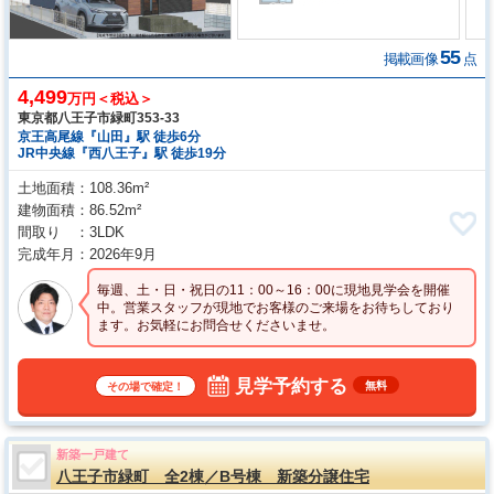
55
掲載画像
点
4,499
万円＜税込＞
東京都八王子市緑町353‐33
京王高尾線『山田』駅 徒歩6分
JR中央線『西八王子』駅 徒歩19分
土地面積
108.36m²
建物面積
86.52m²
間取り
3LDK
完成年月
2026年9月
毎週、土・日・祝日の11：00～16：00に現地見学会を開催
中。営業スタッフが現地でお客様のご来場をお待ちしており
ます。お気軽にお問合せくださいませ。
見学予約する
無料
その場で確定！
新築一戸建て
八王子市緑町 全2棟／B号棟 新築分譲住宅