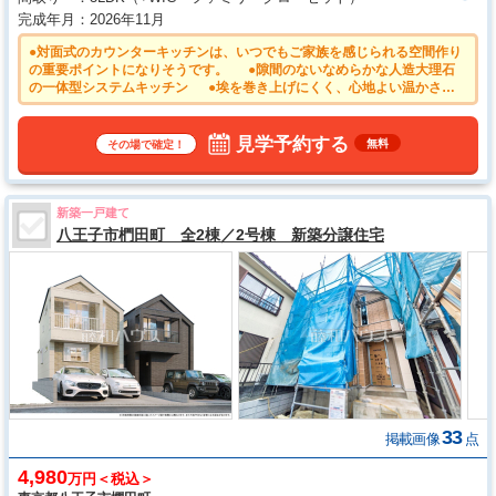
完成年月
2026年11月
●対面式のカウンターキッチンは、いつでもご家族を感じられる空間作り
の重要ポイントになりそうです。 ●隙間のないなめらかな人造大理石
の一体型システムキッチン ●埃を巻き上げにくく、心地よい温かさで
快適に過ごせる床暖房 ●収納量ばっちりのウォークインクローゼッ
ト！この機会に古い家具とはお別れできるかも！？ ●南向きのバルコニ
ーは日差しもたっぷり注ぎ、お洗濯物もよく乾きます。
見学予約する
無料
その場で確定！
新築一戸建て
八王子市椚田町 全2棟／2号棟 新築分譲住宅
33
掲載画像
点
4,980
万円＜税込＞