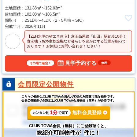
土地面積
131.88m²〜152.93m²
建物面積
102.08m²〜106.5m²
間取り
2SLDK〜4LDK
（2・5号棟＋SIC）
完成年月
2026年11月
【ZEH水準の省エネ住宅】京王高尾線「山田」駅徒歩10分！
食洗機うあ浴室乾燥機など暮らしを豊かにする設備が揃って
おります！ お気軽にお問い合わせください！
見学予約する
無料
その場で確定！
会員限定公開物件
こちらの物件はCLUB TOWA会員のお客様のみ閲覧可能な物件です。
会員公開物件の閲覧にはCLUB TOWA会員登録（無料）が必要です。
1分
無料会員登録
カンタン約
で完了
CLUB TOWA会員（無料）にご登録頂くと、
総紹介可能物件が
件に！