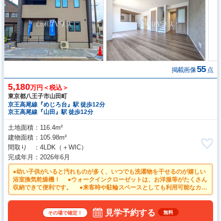
55
掲載画像
点
5,180
万円＜税込＞
東京都八王子市山田町
京王高尾線『めじろ台』駅 徒歩12分
京王高尾線『山田』駅 徒歩12分
土地面積
116.4m²
建物面積
105.98m²
間取り
4LDK
（＋WIC）
完成年月
2026年6月
●幼い子供がいると汚れものが多く、いつでも洗濯物を干せるのが嬉しい
浴室換気乾燥機！ ●ウォークインクローゼットは、お洋服等がたくさん
収納できて便利です。 ●来客時や駐輪スペースとしても利用可能なカー
スペース2台可（車種による） ●ご家族の様子がわかり、会話も楽しめ
る対面式システムキッチン ●家族が揃って食事できるゆとりある大きさ
のLDK約19帖以上
見学予約する
無料
その場で確定！