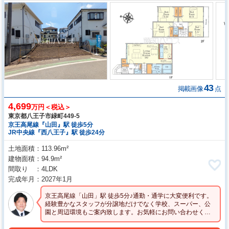
43
掲載画像
点
4,699
万円＜税込＞
東京都八王子市緑町449-5
京王高尾線『山田』駅 徒歩5分
JR中央線『西八王子』駅 徒歩24分
土地面積
113.96m²
建物面積
94.9m²
間取り
4LDK
完成年月
2027年1月
京王高尾線「山田」駅 徒歩5分♪通勤・通学に大変便利です。
経験豊かなスタッフが分譲地だけでなく学校、スーパー、公
園と周辺環境もご案内致します。お気軽にお問い合わせくだ
さい。