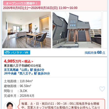
オープンハウス開催中！
2026年8月8日(土)〜
2026年8月16日(日) 11:00〜16:00
68
掲載画像
点
パノラマ・VR
4,985
万円＜税込＞
東京都八王子市緑町431付近
京王高尾線『山田』駅 徒歩2分
JR中央線『西八王子』駅 徒歩26分
土地面積
118.84m²
建物面積
96.59m²
間取り
3LDK
完成年月
2026年4月
毎週、土・日・祝日の11：00～16：00に現地見学会を開催
中。営業スタッフが現地でお客様のご来場をお待ちしており