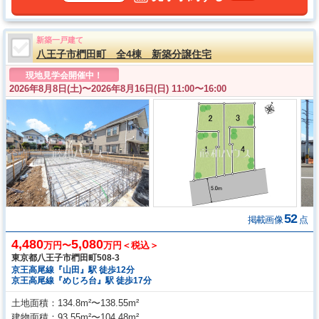
新築一戸建て
八王子市椚田町 全4棟 新築分譲住宅
現地見学会開催中！
2026年8月8日(土)〜
2026年8月16日(日) 11:00〜16:00
52
掲載画像
点
4,480
5,080
万円〜
万円＜税込＞
東京都八王子市椚田町508‐3
京王高尾線『山田』駅 徒歩12分
京王高尾線『めじろ台』駅 徒歩17分
土地面積
134.8m²〜138.55m²
建物面積
93.55m²〜104.48m²