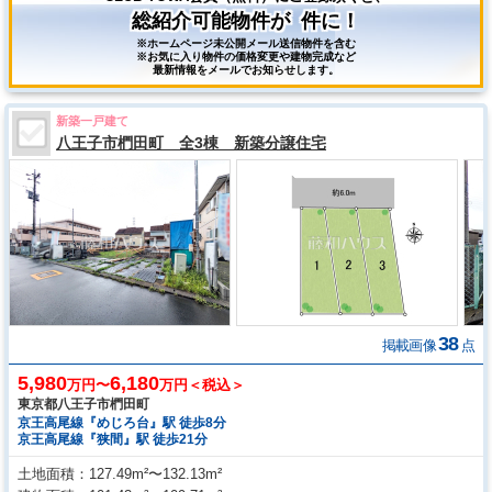
総紹介可能物件が
件に！
※ホームページ未公開メール送信物件を含む
※お気に入り物件の価格変更や建物完成など
最新情報をメールでお知らせします。
新築一戸建て
八王子市椚田町 全3棟 新築分譲住宅
38
掲載画像
点
5,980
6,180
万円〜
万円＜税込＞
東京都八王子市椚田町
京王高尾線『めじろ台』駅 徒歩8分
京王高尾線『狭間』駅 徒歩21分
土地面積
127.49m²〜132.13m²