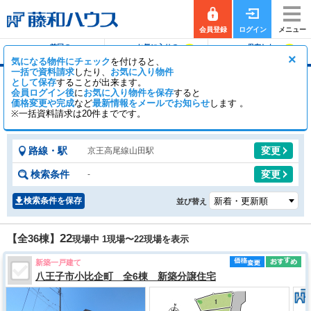
会員登録
ログイン
メニュー
前回の
お気に入りの
保存した
0
0
履歴で探す
物件を見る
条件で探す
×
気になる物件にチェック
を付けると、
一括で資料請求
したり、
お気に入り物件
として保存
することが出来ます。
山田駅の新築一戸建て（分譲住宅・一軒家・建
会員ログイン後
に
お気に入り物件を保存
すると
売）
価格変更や完成
など
最新情報をメールでお知らせ
します 。
※一括資料請求は20件までです。
29
7
【全36棟】
一般公開
棟
会員公開
棟
路線・駅
変更
京王高尾線山田駅
検索条件
変更
-
検索条件を保存
並び替え
22
【全36棟】
現場中 1現場〜
22
現場を表示
新築一戸建て
八王子市小比企町 全6棟 新築分譲住宅