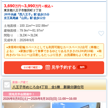
3,690
3,990
万円〜
万円＜税込＞
東京都八王子市散田町２丁目
JR中央線『西八王子』駅 徒歩15分
京王高尾線『山田』駅 徒歩12分
土地面積
100.11m²〜102.88m²
建物面積
79.9m²〜81.97m²
間取り
3LDK〜3LDK
完成年月
2026年9月
●来客時や駐輪スペースとしても利用可能なカースペース2台可（車種に
よる） ●家族が揃って食事できるゆとりある大きさのLDK約16帖 ●南
向きのバルコニーは日差しもたっぷり注ぎ、お洗濯物もよく乾きます。
●ご家族の様子を確認しながら調理ができる対面キッチン ●排気熱を上
手に使って、少ないガス消費で効率よくお湯を沸かすエコジョーズ ●い
つでもおいしいお水が飲める浄水器一体型水栓も完備
見学予約する
無料
その場で確定！
新築一戸建て
八王子市めじろ台4丁目 全1棟 新築分譲住宅
現地見学会開催中！
2026年8月8日(土)〜
2026年8月16日(日) 11:00〜16:00