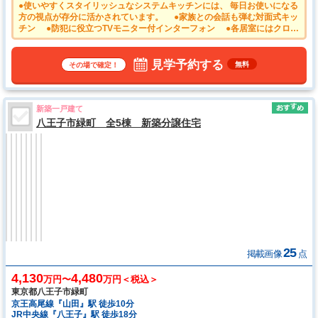
●使いやすくスタイリッシュなシステムキッチンには、 毎日お使いになる
方の視点が存分に活かされています。 ●家族との会話も弾む対面式キッ
チン ●防犯に役立つTVモニター付インターフォン ●各居室にはクロー
ゼットを完備し、家具を置くスペースが 確保しやすい設計がされており
ます。 ●雨の日の強い味方！浴室換気乾燥機付きユニットバスで 洗
濯物が乾かせます
見学予約する
無料
その場で確定！
新築一戸建て
八王子市緑町 全5棟 新築分譲住宅
25
掲載画像
点
4,130
4,480
万円〜
万円＜税込＞
東京都八王子市緑町
京王高尾線『山田』駅 徒歩10分
JR中央線『八王子』駅 徒歩18分