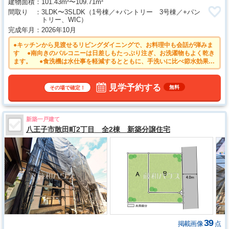
建物面積
101.43m²〜109.71m²
間取り
3LDK〜3SLDK
（1号棟／+パントリー 3号棟／+パン
トリー、WIC）
完成年月
2026年10月
●キッチンから見渡せるリビングダイニングで、お料理中も会話が弾みま
す ●南向きのバルコニーは日差しもたっぷり注ぎ、お洗濯物もよく乾き
ます。 ●食洗機は水仕事を軽減するとともに、手洗いに比べ節水効果も
期待できます。 ●雨天時の洗濯物や浴室内のカビ防止としても活躍する
浴室換気乾燥機 ●TVモニター付きインターホンのため訪問者がひと目
で分かります
見学予約する
無料
その場で確定！
新築一戸建て
八王子市散田町2丁目 全2棟 新築分譲住宅
39
掲載画像
点