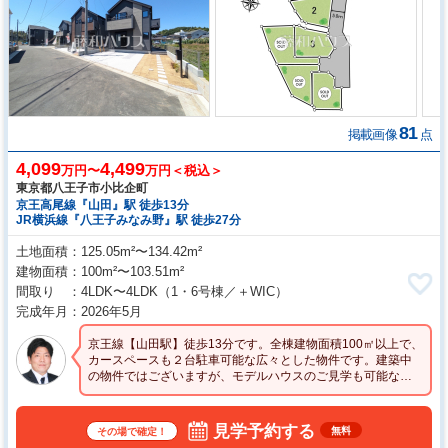
81
掲載画像
点
4,099
4,499
万円〜
万円＜税込＞
東京都八王子市小比企町
京王高尾線『山田』駅 徒歩13分
JR横浜線『八王子みなみ野』駅 徒歩27分
土地面積
125.05m²〜134.42m²
建物面積
100m²〜103.51m²
間取り
4LDK〜4LDK
（1・6号棟／＋WIC）
完成年月
2026年5月
京王線【山田駅】徒歩13分です。全棟建物面積100㎡以上で、
カースペースも２台駐車可能な広々とした物件です。建築中
の物件ではございますが、モデルハウスのご見学も可能なの
で、お問い合わせお待ちしております。
見学予約する
無料
その場で確定！