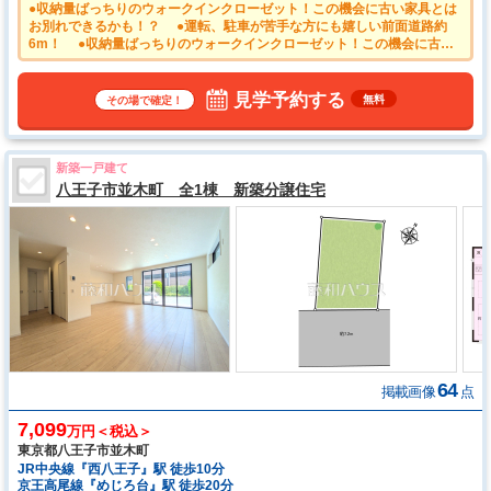
●収納量ばっちりのウォークインクローゼット！この機会に古い家具とは
お別れできるかも！？ ●運転、駐車が苦手な方にも嬉しい前面道路約
6m！ ●収納量ばっちりのウォークインクローゼット！この機会に古い
家具とはお別れできるかも！？ ●食洗機は水仕事を軽減するとともに、
手洗いに比べ節水効果も期待できます。 ●浴室は換気・乾燥・暖房機付
きで、入浴前も入浴後も快適です。
見学予約する
無料
その場で確定！
新築一戸建て
八王子市並木町 全1棟 新築分譲住宅
64
掲載画像
点
7,099
万円＜税込＞
東京都八王子市並木町
JR中央線『西八王子』駅 徒歩10分
京王高尾線『めじろ台』駅 徒歩20分