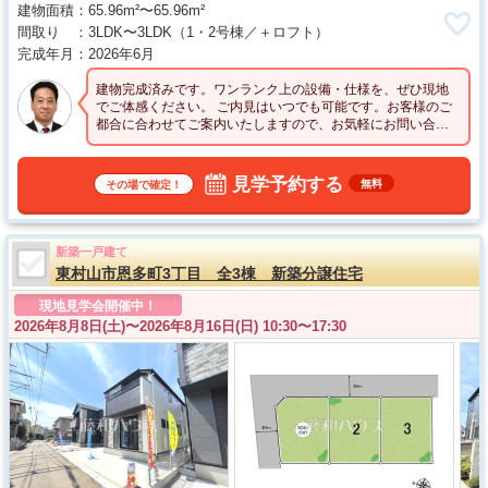
建物面積
65.96m²〜65.96m²
間取り
3LDK〜3LDK
（1・2号棟／＋ロフト）
完成年月
2026年6月
建物完成済みです。ワンランク上の設備・仕様を、ぜひ現地
でご体感ください。 ご内見はいつでも可能です。お客様のご
都合に合わせてご案内いたしますので、お気軽にお問い合わ
せください。
見学予約する
無料
その場で確定！
新築一戸建て
東村山市恩多町3丁目 全3棟 新築分譲住宅
現地見学会開催中！
2026年8月8日(土)〜
2026年8月16日(日) 10:30〜17:30