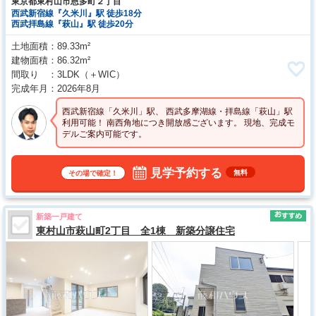
東京都東村山市恩多町２丁目
西武新宿線『久米川』駅 徒歩18分
西武拝島線『萩山』駅 徒歩20分
土地面積
89.33m²
建物面積
86.32m²
間取り
3LDK
（＋WIC）
完成年月
2026年8月
西武新宿線「久米川」駅、 西武多摩湖線・拝島線「萩山」駅
利用可能！ 南西角地につき開放感ございます。 現地、完成モ
デルご案内可能です。
見学予約する
無料
その場で確定！
新築一戸建て
東村山市萩山町2丁目 全1棟 新築分譲住宅