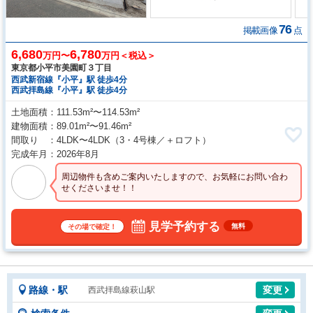
76
掲載画像
点
6,680
6,780
万円〜
万円＜税込＞
東京都小平市美園町３丁目
西武新宿線『小平』駅 徒歩4分
西武拝島線『小平』駅 徒歩4分
土地面積
111.53m²〜114.53m²
建物面積
89.01m²〜91.46m²
間取り
4LDK〜4LDK
（3・4号棟／＋ロフト）
完成年月
2026年8月
周辺物件も含めご案内いたしますので、お気軽にお問い合わ
せくださいませ！！
見学予約する
無料
その場で確定！
路線・駅
変更
西武拝島線萩山駅