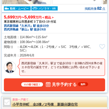
82
掲載画像
点
動画・ムービー
パノラマ・VR
5,699
5,699
万円〜
万円＜税込＞
東京都東村山市恩多町３丁目43-19 付近
西武新宿線『久米川』駅 徒歩10分
西武拝島線『萩山』駅 徒歩19分
土地面積
114.86m²〜115.6m²
建物面積
108.06m²〜108.06m²
間取り
4LDK〜4LDK
（1・2号棟／＋SIC 3号棟／＋WIC、
SIC）
完成年月
2026年6月
西武新宿線「久米川」駅まで徒歩10分！全3棟のZEH水準の省
エネ住宅の誕生です。どうぞお気軽にお問い合わせ下さいま
せ。
見学予約する
無料
その場で確定！
新築一戸建て
小平市仲町 全2棟／2号棟 新築分譲住宅