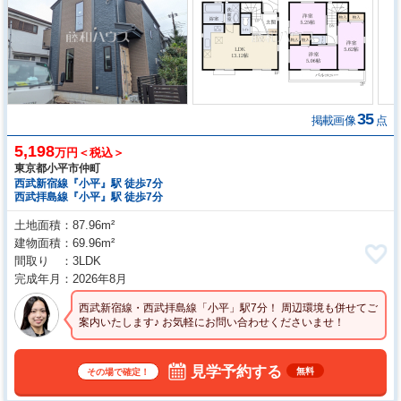
35
掲載画像
点
5,198
万円＜税込＞
東京都小平市仲町
西武新宿線『小平』駅 徒歩7分
西武拝島線『小平』駅 徒歩7分
土地面積
87.96m²
建物面積
69.96m²
間取り
3LDK
完成年月
2026年8月
西武新宿線・西武拝島線「小平」駅7分！ 周辺環境も併せてご
案内いたします♪ お気軽にお問い合わせくださいませ！
見学予約する
無料
その場で確定！