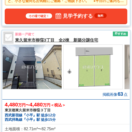
ど、小さな疑問もお気軽にご連絡・ご相談下さい。 ●平日のご案内も可
能です。まずはお気軽にお問合せ下さいませ。
見学予約する
無料
その場で確定！
新築一戸建て
東久留米市柳窪3丁目 全2棟 新築分譲住宅
63
掲載画像
点
4,480
4,480
万円〜
万円＜税込＞
東京都東久留米市柳窪３丁目
西武新宿線『小平』駅 徒歩12分
西武拝島線『小平』駅 徒歩15分
土地面積
82.71m²〜82.75m²