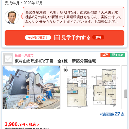
完成年月
2026年12月
西武多摩湖線「八坂」駅 徒歩5分、西武新宿線「久米川」駅
徒歩8分の嬉しい駅近☆彡 周辺環境はもちろん、実際に行って
みないと分からないことも多くございます。お気軽にお問い
合わせください。
見学予約する
無料
その場で確定！
新築一戸建て
東村山市恩多町2丁目 全1棟 新築分譲住宅
27
掲載画像
点
3,980
万円＜税込＞