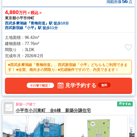
56
掲載画像
点
4,880
万円＜税込＞
東京都小平市仲町
西武多摩湖線『青梅街道』駅 徒歩10分
西武新宿線『小平』駅 徒歩11分
土地面積
96.42m²
建物面積
77.76m²
間取り
3LDK
完成年月
2026年2月
■西武多摩湖線「青梅街道」、西武新宿線「小平」どちらもご利用できま
す！ ■全室、南向きの間取り♪ ■完成物件ですので、内見できます！
見学予約する
無料
その場で確定！
新築一戸建て
小平市小川東町 全6棟 新築分譲住宅