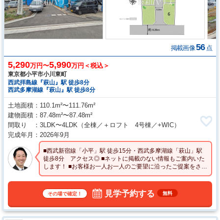
56
掲載画像
点
5,290
5,990
万円〜
万円＜税込＞
東京都小平市小川東町
西武拝島線『萩山』駅 徒歩8分
西武多摩湖線『萩山』駅 徒歩8分
土地面積
110.1m²〜111.76m²
建物面積
87.48m²〜87.48m²
間取り
3LDK〜4LDK
（全棟／＋ロフト 4号棟／+WIC）
完成年月
2026年9月
■西武新宿線「小平」駅 徒歩15分・西武多摩湖線「萩山」駅
徒歩8分 アクセス◎ ■ネットに掲載のない情報もご案内いた
します！ ■お客様お一人お一人のご要望に沿ったご提案をさせ
て頂きます。
見学予約する
無料
その場で確定！