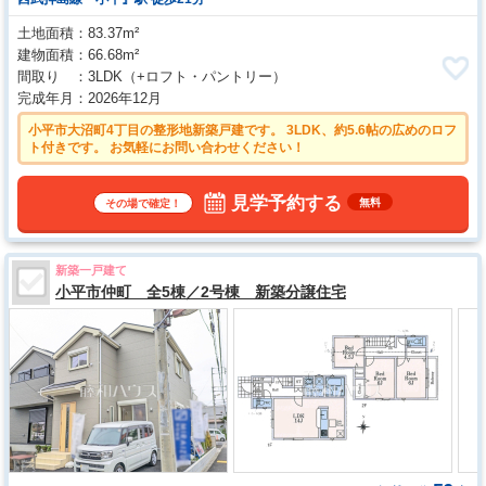
土地面積
83.37m²
建物面積
66.68m²
間取り
3LDK
（+ロフト・パントリー）
完成年月
2026年12月
小平市大沼町4丁目の整形地新築戸建です。 3LDK、約5.6帖の広めのロフ
ト付きです。 お気軽にお問い合わせください！
見学予約する
無料
その場で確定！
新築一戸建て
小平市仲町 全5棟／2号棟 新築分譲住宅