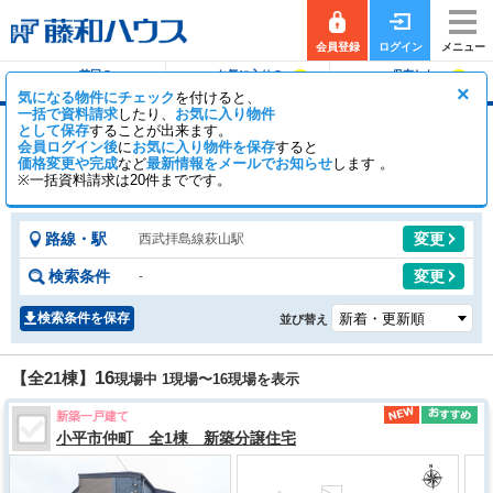
会員登録
ログイン
メニュー
前回の
お気に入りの
保存した
0
0
履歴で探す
物件を見る
条件で探す
×
気になる物件にチェック
を付けると、
一括で資料請求
したり、
お気に入り物件
として保存
することが出来ます。
萩山駅の新築一戸建て（分譲住宅・一軒家・建
会員ログイン後
に
お気に入り物件を保存
すると
売）
価格変更や完成
など
最新情報をメールでお知らせ
します 。
※一括資料請求は20件までです。
19
2
【全21棟】
一般公開
棟
会員公開
棟
路線・駅
変更
西武拝島線萩山駅
検索条件
変更
-
検索条件を保存
並び替え
16
【全21棟】
現場中 1現場〜
16
現場を表示
新築一戸建て
小平市仲町 全1棟 新築分譲住宅