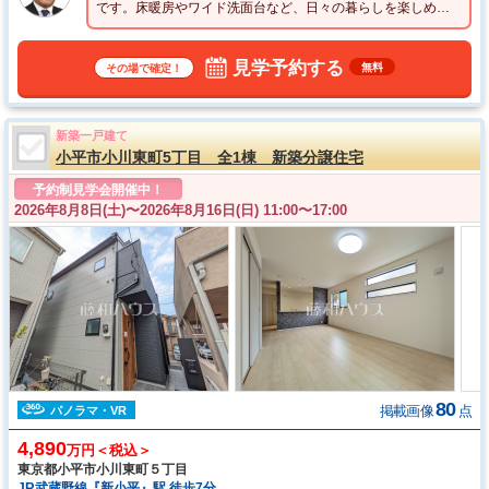
です。床暖房やワイド洗面台など、日々の暮らしを楽しめる
設備が充実しております。
見学予約する
無料
その場で確定！
新築一戸建て
小平市小川東町5丁目 全1棟 新築分譲住宅
予約制見学会開催中！
2026年8月8日(土)〜
2026年8月16日(日) 11:00〜17:00
80
掲載画像
点
パノラマ・VR
4,890
万円＜税込＞
東京都小平市小川東町５丁目
JR武蔵野線『新小平』駅 徒歩7分