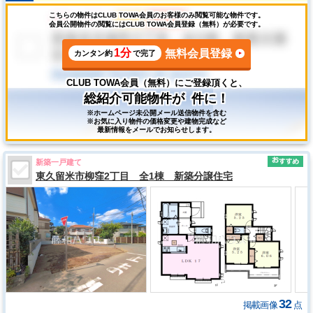
こちらの物件はCLUB TOWA会員のお客様のみ閲覧可能な物件です。
会員公開物件の閲覧にはCLUB TOWA会員登録（無料）が必要です。
1分
無料会員登録
カンタン約
で完了
CLUB TOWA会員（無料）にご登録頂くと、
総紹介可能物件が
件に！
※ホームページ未公開メール送信物件を含む
※お気に入り物件の価格変更や建物完成など
最新情報をメールでお知らせします。
新築一戸建て
東久留米市柳窪2丁目 全1棟 新築分譲住宅
32
掲載画像
点