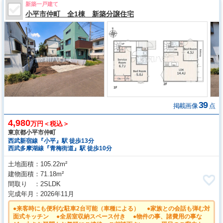
新築一戸建て
小平市仲町 全1棟 新築分譲住宅
39
掲載画像
点
4,980
万円＜税込＞
東京都小平市仲町
西武新宿線『小平』駅 徒歩13分
西武多摩湖線『青梅街道』駅 徒歩10分
土地面積
105.22m²
建物面積
71.18m²
間取り
2SLDK
完成年月
2026年11月
●来客時にも便利な駐車2台可能（車種による） ●家族との会話も弾む対
面式キッチン ●全居室収納スペース付き ●物件の事、諸費用の事な