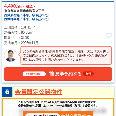
4,490
万円＜税込＞
東京都東久留米市柳窪２丁目
西武新宿線『小平』駅 徒歩17分
西武拝島線『小平』駅 徒歩17分
土地面積
101.11m²
建物面積
80.83m²
間取り
3LDK
完成年月
2026年11月
安心の長期優良住宅♪南西角地で陽当り良好！ 周辺環境も併せ
てご案内致します。東久留米に詳しい【藤和ハウス 東久留米
店】にお気軽にお問い合わせくださいませ。
見学予約する
無料
その場で確定！
会員限定公開物件
こちらの物件はCLUB TOWA会員のお客様のみ閲覧可能な物件です。
会員公開物件の閲覧にはCLUB TOWA会員登録（無料）が必要です。
1分
無料会員登録
カンタン約
で完了