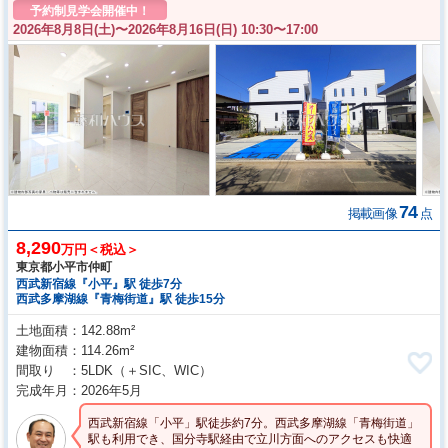
予約制見学会開催中！
2026年8月8日(土)〜
2026年8月16日(日) 10:30〜17:00
74
掲載画像
点
8,290
万円＜税込＞
東京都小平市仲町
西武新宿線『小平』駅 徒歩7分
西武多摩湖線『青梅街道』駅 徒歩15分
土地面積
142.88m²
建物面積
114.26m²
間取り
5LDK
（＋SIC、WIC）
完成年月
2026年5月
西武新宿線「小平」駅徒歩約7分。西武多摩湖線「青梅街道」
駅も利用でき、国分寺駅経由で立川方面へのアクセスも快適