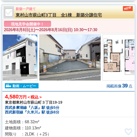
新築一戸建て
東村山市萩山町3丁目 全1棟 新築分譲住宅
現地見学会開催中！
2026年8月8日(土)〜
2026年8月16日(日) 10:30〜17:30
39
掲載画像
点
動画・ムービー
4,580
万円＜税込＞
東京都東村山市萩山町３丁目19-19
西武多摩湖線『八坂』駅 徒歩5分
西武新宿線『久米川』駅 徒歩8分
土地面積
68.32m²
建物面積
110.13m²
間取り
2LDK
（＋2S）