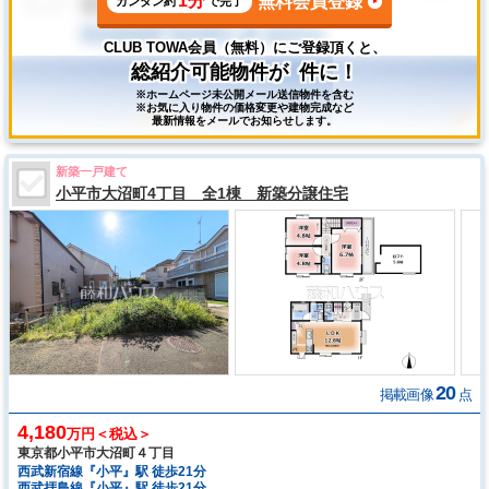
CLUB TOWA会員（無料）にご登録頂くと、
総紹介可能物件が
件に！
※ホームページ未公開メール送信物件を含む
※お気に入り物件の価格変更や建物完成など
最新情報をメールでお知らせします。
新築一戸建て
小平市大沼町4丁目 全1棟 新築分譲住宅
20
掲載画像
点
4,180
万円＜税込＞
東京都小平市大沼町４丁目
西武新宿線『小平』駅 徒歩21分
西武拝島線『小平』駅 徒歩21分