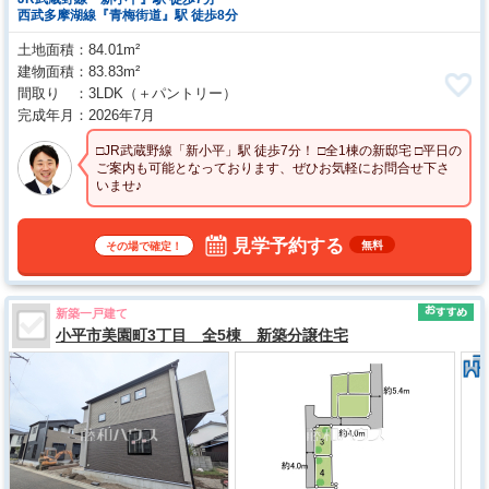
西武多摩湖線『青梅街道』駅 徒歩8分
土地面積
84.01m²
建物面積
83.83m²
間取り
3LDK
（＋パントリー）
完成年月
2026年7月
□JR武蔵野線「新小平」駅 徒歩7分！ □全1棟の新邸宅 □平日の
ご案内も可能となっております、ぜひお気軽にお問合せ下さ
いませ♪
見学予約する
無料
その場で確定！
新築一戸建て
小平市美園町3丁目 全5棟 新築分譲住宅