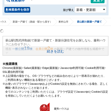
検索条件
変更
-
検索条件を保存
並び替え
ハウス
新築一戸建て（路線・駅から探す）
東村山市
萩山駅の新築一戸建て
萩山駅(西武拝島線)で新築一戸建て・新築分譲住宅をお探しなら、藤和ハウ
スにお任せ下さい。
19
2
現在
一般公開
棟
、
会員公開
棟
の新築一戸建ての物件情報を掲載中で
続きを読む
す。
藤和ハウスは地域密着・創業51年、これまでの膨大なお取引により、萩山
駅(西武拝島線)の新規物件情報や、未公開不動産物件情報も沢山ございま
※推奨環境
す。藤和ハウスで理想の新築一戸建て・マイホームを見つけませんか？
Chrome(最新版)･Safari(最新版)･Edge(最新版)･Javascript利用可能･Cookie利用可能･
SSL通信利用可能
※上記環境の場合でも、OS･ブラウザなどの組み合わせにより一部表示が崩れたり、
ご利用出来ない機能がある場合がございます。
※お使いのブラウザでJavascriptおよびCookieの設定を無効にされている場合、正しく
機能･表示されないことがあります。
全てのコンテンツをご利用いただくには、ブラウザ設定でJavascriptとCookieの設定
を有効にしていただくようお願いいたします。
藤和ハウスは