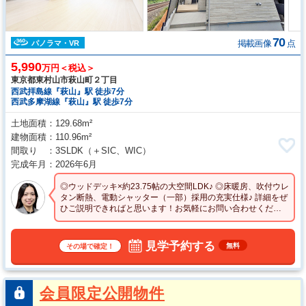
70
掲載画像
点
パノラマ・VR
5,990
万円＜税込＞
東京都東村山市萩山町２丁目
西武拝島線『萩山』駅 徒歩7分
西武多摩湖線『萩山』駅 徒歩7分
土地面積
129.68m²
建物面積
110.96m²
間取り
3SLDK
（＋SIC、WIC）
完成年月
2026年6月
◎ウッドデッキ×約23.75帖の大空間LDK♪ ◎床暖房、吹付ウレ
タン断熱、電動シャッター（一部）採用の充実仕様♪ 詳細をぜ
ひご説明できればと思います！お気軽にお問い合わせくださ
いませ
見学予約する
無料
その場で確定！
会員限定公開物件