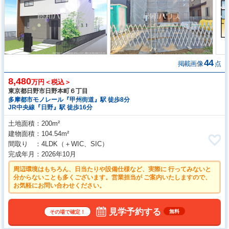
44
掲載画像
点
8,480
万円＜税込＞
東京都日野市日野本町６丁目
多摩都市モノレール『甲州街道』駅 徒歩8分
JR中央線『日野』駅 徒歩16分
土地面積
200m²
建物面積
104.54m²
間取り
4LDK
（＋WIC、SIC）
完成年月
2026年10月
周辺環境はもちろん、日当たりや設備仕様など、実際に 行ってみないと
分からないことも多くございます。営業担当が ご案内いたしますので、
お気軽にお問い合わせください。
見学予約する
無料
その場で確定！