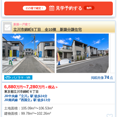
見学予約する
無料
その場で確定！
新築一戸建て
立川市錦町6丁目 全10棟 新築分譲住宅
74
掲載画像
点
パノラマ・VR
6,880
7,280
万円〜
万円＜税込＞
東京都立川市錦町６丁目
JR中央線『立川』駅 徒歩24分
JR南武線『西国立』駅 徒歩13分
土地面積
105.09m²〜106.53m²
建物面積
99.78m²〜102.26m²