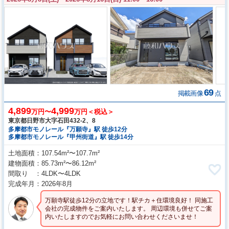
69
掲載画像
点
4,899
4,999
万円〜
万円＜税込＞
東京都日野市大字石田432-2、8
多摩都市モノレール『万願寺』駅 徒歩12分
多摩都市モノレール『甲州街道』駅 徒歩14分
土地面積
107.54m²〜107.7m²
建物面積
85.73m²〜86.12m²
間取り
4LDK〜4LDK
完成年月
2026年8月
万願寺駅徒歩12分の立地です！駅チカ＋住環境良好！ 同施工
会社の完成物件をご案内いたします。 周辺環境も併せてご案
内いたしますのでお気軽にお問い合わせくださいませ！