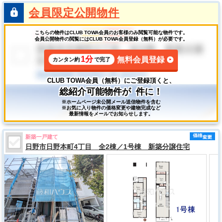
会員限定公開物件
こちらの物件はCLUB TOWA会員のお客様のみ閲覧可能な物件です。
会員公開物件の閲覧にはCLUB TOWA会員登録（無料）が必要です。
1分
無料会員登録
カンタン約
で完了
CLUB TOWA会員（無料）にご登録頂くと、
総紹介可能物件が
件に！
※ホームページ未公開メール送信物件を含む
※お気に入り物件の価格変更や建物完成など
最新情報をメールでお知らせします。
新築一戸建て
日野市日野本町4丁目 全2棟／1号棟 新築分譲住宅