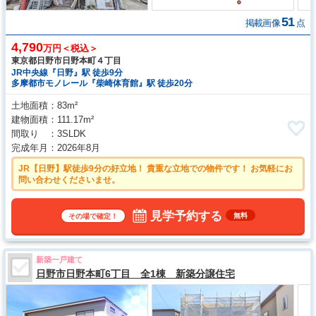
51
掲載画像
点
4,790
万円＜税込＞
東京都日野市日野本町４丁目
JR中央線『日野』駅 徒歩9分
多摩都市モノレール『柴崎体育館』駅 徒歩20分
土地面積
83m²
建物面積
111.17m²
間取り
3SLDK
完成年月
2026年8月
JR【日野】駅徒歩9分の好立地！ 貴重な立地での物件です！ お気軽にお
問い合わせくださいませ。
見学予約する
無料
その場で確定！
新築一戸建て
日野市日野本町6丁目 全1棟 新築分譲住宅