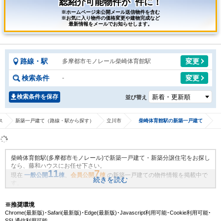
総紹介可能物件が
件に！
※ホームページ未公開メール送信物件を含む
※お気に入り物件の価格変更や建物完成など
最新情報をメールでお知らせします。
路線・駅
変更
多摩都市モノレール柴崎体育館駅
検索条件
変更
-
検索条件を保存
並び替え
ス
新築一戸建て（路線・駅から探す）
立川市
柴崎体育館駅の新築一戸建て
柴崎体育館駅(多摩都市モノレール)で新築一戸建て・新築分譲住宅をお探し
なら、藤和ハウスにお任せ下さい。
11
7
現在
一般公開
棟
、
会員公開
棟
の新築一戸建ての物件情報を掲載中で
続きを読む
す。
藤和ハウスは地域密着・創業51年、これまでの膨大なお取引により、柴崎
体育館駅(多摩都市モノレール)の新規物件情報や、未公開不動産物件情報も
※推奨環境
沢山ございます。藤和ハウスで理想の新築一戸建て・マイホームを見つけ
Chrome(最新版)･Safari(最新版)･Edge(最新版)･Javascript利用可能･Cookie利用可能･
ませんか？
SSL通信利用可能