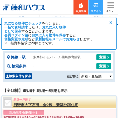
会員登録
ログイン
メニュー
前回の
お気に入りの
保存した
0
0
履歴で探す
物件を見る
条件で探す
×
気になる物件にチェック
を付けると、
一括で資料請求
したり、
お気に入り物件
として保存
することが出来ます。
柴崎体育館駅の新築一戸建て（分譲住宅・一軒
会員ログイン後
に
お気に入り物件を保存
すると
家・建売）
価格変更や完成
など
最新情報をメールでお知らせ
します 。
※一括資料請求は20件までです。
11
7
【全18棟】
一般公開
棟
会員公開
棟
路線・駅
変更
多摩都市モノレール柴崎体育館駅
検索条件
変更
-
検索条件を保存
並び替え
8
【全18棟】
現場中 1現場〜
8
現場を表示
新築一戸建て
日野市大字石田 全2棟 新築分譲住宅
現地見学会開催中！
2026年8月8日(土)〜
2026年8月16日(日) 11:00〜16:00