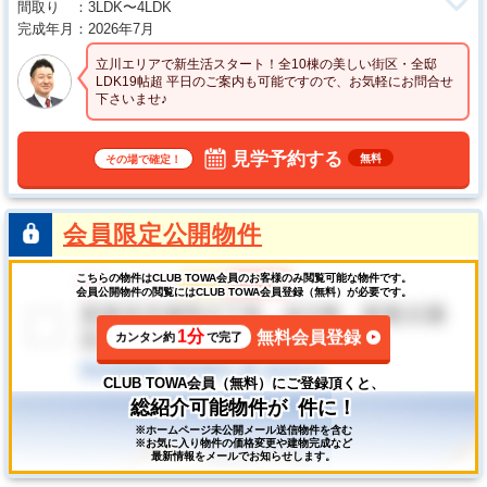
間取り
3LDK〜4LDK
完成年月
2026年7月
立川エリアで新生活スタート！全10棟の美しい街区・全邸
LDK19帖超 平日のご案内も可能ですので、お気軽にお問合せ
下さいませ♪
見学予約する
無料
その場で確定！
会員限定公開物件
こちらの物件はCLUB TOWA会員のお客様のみ閲覧可能な物件です。
会員公開物件の閲覧にはCLUB TOWA会員登録（無料）が必要です。
1分
無料会員登録
カンタン約
で完了
CLUB TOWA会員（無料）にご登録頂くと、
総紹介可能物件が
件に！
※ホームページ未公開メール送信物件を含む
※お気に入り物件の価格変更や建物完成など
最新情報をメールでお知らせします。