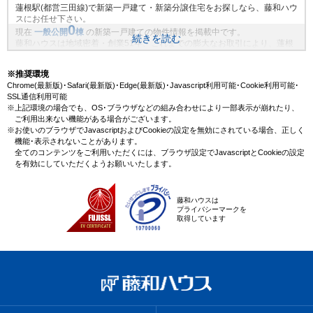
蓮根駅(都営三田線)で新築一戸建て・新築分譲住宅をお探しなら、藤和ハウ
スにお任せ下さい。
0
現在
一般公開
棟
の新築一戸建ての物件情報を掲載中です。
続きを読む
藤和ハウスは地域密着・創業51年、これまでの膨大なお取引により、蓮根
駅(都営三田線)の新規物件情報や、未公開不動産物件情報も沢山ございま
す。藤和ハウスで理想の新築一戸建て・マイホームを見つけませんか？
※推奨環境
Chrome(最新版)･Safari(最新版)･Edge(最新版)･Javascript利用可能･Cookie利用可能･
SSL通信利用可能
※上記環境の場合でも、OS･ブラウザなどの組み合わせにより一部表示が崩れたり、
ご利用出来ない機能がある場合がございます。
※お使いのブラウザでJavascriptおよびCookieの設定を無効にされている場合、正しく
機能･表示されないことがあります。
全てのコンテンツをご利用いただくには、ブラウザ設定でJavascriptとCookieの設定
を有効にしていただくようお願いいたします。
藤和ハウスは
プライバシーマークを
取得しています