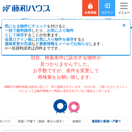
会員登録
ログイン
メニュー
前回の
お気に入りの
保存した
0
0
履歴で探す
物件を見る
条件で探す
×
気になる物件にチェック
を付けると、
一括で資料請求
したり、
お気に入り物件
として保存
することが出来ます。
蓮根駅の新築一戸建て（分譲住宅・一軒家・建
会員ログイン後
に
お気に入り物件を保存
すると
売）
価格変更や完成
など
最新情報をメールでお知らせ
します 。
※一括資料請求は20件までです。
現在、検索条件に該当する物件が
見つかりませんでした。
お手数ですが、条件を変更して
再検索をお願い致します。
掲載中の物件情報は状況に応じて、常に更新されています。そのため、ご覧いただくタイミン
グによっては物件情報が一時的に表示されていない場合もございます。
和ハウス
新築一戸建て（路線・駅から探す）
板橋区
蓮根駅の新築一戸建て