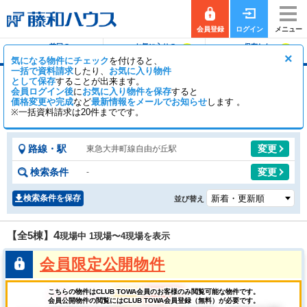
会員登録
ログイン
メニュー
前回の
お気に入りの
保存した
0
0
履歴で探す
物件を見る
条件で探す
×
気になる物件にチェック
を付けると、
一括で資料請求
したり、
お気に入り物件
として保存
することが出来ます。
自由が丘駅の新築一戸建て（分譲住宅・一軒家・
会員ログイン後
に
お気に入り物件を保存
すると
建売）
価格変更や完成
など
最新情報をメールでお知らせ
します 。
※一括資料請求は20件までです。
0
5
【全5棟】
一般公開
棟
会員公開
棟
路線・駅
変更
東急大井町線自由が丘駅
検索条件
変更
-
検索条件を保存
並び替え
4
【全5棟】
現場中 1現場〜
4
現場を表示
会員限定公開物件
こちらの物件はCLUB TOWA会員のお客様のみ閲覧可能な物件です。
会員公開物件の閲覧にはCLUB TOWA会員登録（無料）が必要です。