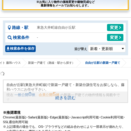
※お気に入り物件の価格変更や建物完成など
最新情報をメールでお知らせします。
路線・駅
変更
東急大井町線自由が丘駅
検索条件
変更
-
検索条件を保存
並び替え
イト 藤和ハウス
新築一戸建て（路線・駅から探す）
自由が丘駅の新築一戸建て
自由が丘駅(東急大井町線)で新築一戸建て・新築分譲住宅をお探しなら、藤
和ハウスにお任せ下さい。
0
5
現在
一般公開
棟
、
会員公開
棟
の新築一戸建ての物件情報を掲載中で
続きを読む
す。
藤和ハウスは地域密着・創業51年、これまでの膨大なお取引により、自由
が丘駅(東急大井町線)の新規物件情報や、未公開不動産物件情報も沢山ござ
※推奨環境
います。藤和ハウスで理想の新築一戸建て・マイホームを見つけません
Chrome(最新版)･Safari(最新版)･Edge(最新版)･Javascript利用可能･Cookie利用可能･
か？
SSL通信利用可能
※上記環境の場合でも、OS･ブラウザなどの組み合わせにより一部表示が崩れたり、