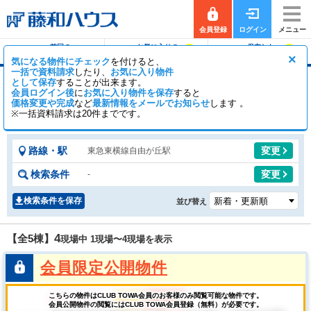
会員登録
ログイン
メニュー
前回の
お気に入りの
保存した
0
0
履歴で探す
物件を見る
条件で探す
×
気になる物件にチェック
を付けると、
一括で資料請求
したり、
お気に入り物件
として保存
することが出来ます。
自由が丘駅の新築一戸建て（分譲住宅・一軒家・
会員ログイン後
に
お気に入り物件を保存
すると
建売）
価格変更や完成
など
最新情報をメールでお知らせ
します 。
※一括資料請求は20件までです。
0
5
【全5棟】
一般公開
棟
会員公開
棟
路線・駅
変更
東急東横線自由が丘駅
検索条件
変更
-
検索条件を保存
並び替え
4
【全5棟】
現場中 1現場〜
4
現場を表示
会員限定公開物件
こちらの物件はCLUB TOWA会員のお客様のみ閲覧可能な物件です。
会員公開物件の閲覧にはCLUB TOWA会員登録（無料）が必要です。