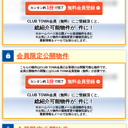
1分
無料会員登録
カンタン約
で完了
CLUB TOWA会員（無料）にご登録頂くと、
総紹介可能物件が
件に！
※ホームページ未公開メール送信物件を含む
※お気に入り物件の価格変更や建物完成など
最新情報をメールでお知らせします。
会員限定公開物件
こちらの物件はCLUB TOWA会員のお客様のみ閲覧可能な物件です。
会員公開物件の閲覧にはCLUB TOWA会員登録（無料）が必要です。
1分
無料会員登録
カンタン約
で完了
CLUB TOWA会員（無料）にご登録頂くと、
総紹介可能物件が
件に！
※ホームページ未公開メール送信物件を含む
※お気に入り物件の価格変更や建物完成など
最新情報をメールでお知らせします。