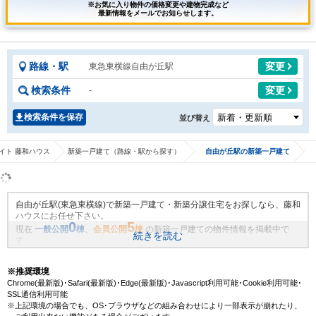
※お気に入り物件の価格変更や建物完成など
最新情報をメールでお知らせします。
路線・駅
変更
東急東横線自由が丘駅
検索条件
変更
-
検索条件を保存
並び替え
イト 藤和ハウス
新築一戸建て（路線・駅から探す）
自由が丘駅の新築一戸建て
自由が丘駅(東急東横線)で新築一戸建て・新築分譲住宅をお探しなら、藤和
ハウスにお任せ下さい。
0
5
現在
一般公開
棟
、
会員公開
棟
の新築一戸建ての物件情報を掲載中で
続きを読む
す。
藤和ハウスは地域密着・創業51年、これまでの膨大なお取引により、自由
が丘駅(東急東横線)の新規物件情報や、未公開不動産物件情報も沢山ござい
※推奨環境
ます。藤和ハウスで理想の新築一戸建て・マイホームを見つけませんか？
Chrome(最新版)･Safari(最新版)･Edge(最新版)･Javascript利用可能･Cookie利用可能･
SSL通信利用可能
※上記環境の場合でも、OS･ブラウザなどの組み合わせにより一部表示が崩れたり、