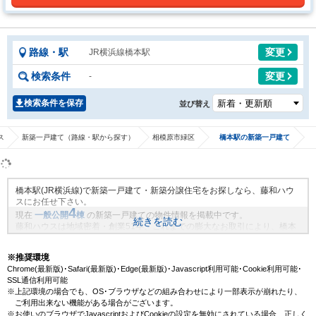
路線・駅
変更
JR横浜線橋本駅
検索条件
変更
-
検索条件を保存
並び替え
ス
新築一戸建て（路線・駅から探す）
相模原市緑区
橋本駅の新築一戸建て
橋本駅(JR横浜線)で新築一戸建て・新築分譲住宅をお探しなら、藤和ハウ
スにお任せ下さい。
4
現在
一般公開
棟
の新築一戸建ての物件情報を掲載中です。
続きを読む
藤和ハウスは地域密着・創業51年、これまでの膨大なお取引により、橋本
駅(JR横浜線)の新規物件情報や、未公開不動産物件情報も沢山ございま
す。藤和ハウスで理想の新築一戸建て・マイホームを見つけませんか？
※推奨環境
Chrome(最新版)･Safari(最新版)･Edge(最新版)･Javascript利用可能･Cookie利用可能･
SSL通信利用可能
※上記環境の場合でも、OS･ブラウザなどの組み合わせにより一部表示が崩れたり、
ご利用出来ない機能がある場合がございます。
※お使いのブラウザでJavascriptおよびCookieの設定を無効にされている場合、正しく