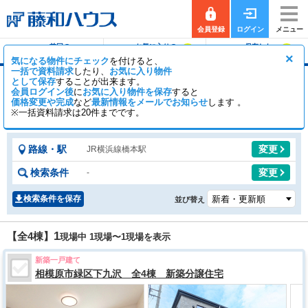
会員登録
ログイン
メニュー
前回の
お気に入りの
保存した
0
0
履歴で探す
物件を見る
条件で探す
×
気になる物件にチェック
を付けると、
一括で資料請求
したり、
お気に入り物件
として保存
することが出来ます。
橋本駅の新築一戸建て（分譲住宅・一軒家・建
会員ログイン後
に
お気に入り物件を保存
すると
売）
価格変更や完成
など
最新情報をメールでお知らせ
します 。
※一括資料請求は20件までです。
4
0
【全4棟】
一般公開
棟
会員公開
棟
路線・駅
変更
JR横浜線橋本駅
検索条件
変更
-
検索条件を保存
並び替え
1
【全4棟】
現場中 1現場〜
1
現場を表示
新築一戸建て
相模原市緑区下九沢 全4棟 新築分譲住宅