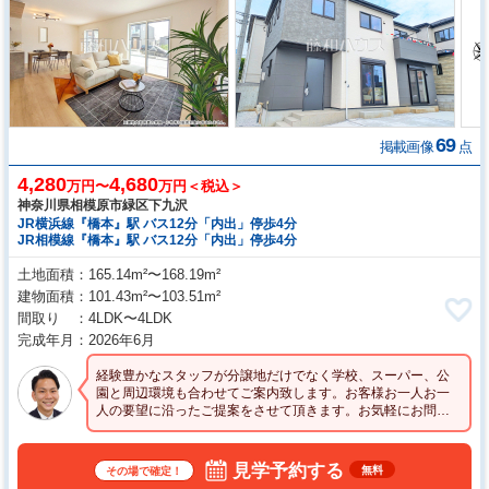
69
掲載画像
点
4,280
4,680
万円〜
万円＜税込＞
神奈川県相模原市緑区下九沢
JR横浜線『橋本』駅 バス12分「内出」停歩4分
JR相模線『橋本』駅 バス12分「内出」停歩4分
土地面積
165.14m²〜168.19m²
建物面積
101.43m²〜103.51m²
間取り
4LDK〜4LDK
完成年月
2026年6月
経験豊かなスタッフが分譲地だけでなく学校、スーパー、公
園と周辺環境も合わせてご案内致します。お客様お一人お一
人の要望に沿ったご提案をさせて頂きます。お気軽にお問い
合わせください。
見学予約する
無料
その場で確定！