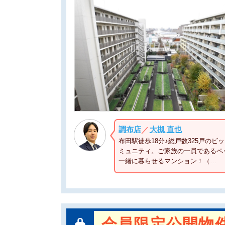
調布店
大槻 直也
／
布田駅徒歩18分♪総戸数325戸のビ
ミュニティ。ご家族の一員であるペ
一緒に暮らせるマンション！（…
会員限定公開物