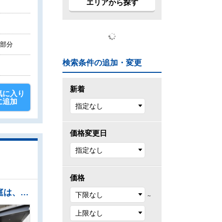
エリアから探す
階部分
検索条件の追加・変更
新着
気に入り
に追加
価格変更日
価格
●大切なご家族の一員であるペットと一緒に暮らせるマンション！（細則有） ●広々とした専用庭は、ガーデニングや家庭菜園なども楽しめます。夏には、お子様用のビニールプールも広げられます。 ●大容量のウォークインクローゼットが二つもありお部屋をスッキリきれいに保てます。 ●南西向きのバルコニーは日差しもたっぷり注ぎ、お洗濯物もよく乾きます。 ●ご家族の様子を確認しながら調理ができる対面キッチン
～