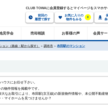
CLUB TOWAに会員登録するとマイページをスマホ
前回の
お気に入りの
0
履歴で探す
物件をみる
条
地見学会
売却相談
お客様の声
会員サー
ション（路線・駅から探す）
調布市
布田駅のマンション
和ハウスにお任せ下さい。
ンの物件情報を掲載中です。
膨大なお取引により、布田駅(京王線)の新規物件情報や、未公開不動産
ン・マイホームを見つけませんか？