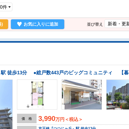
)
お気に入りに追加
並び替え
3,990
価 格
万円＜税込＞
京王線『つつじヶ丘』駅 徒歩13分