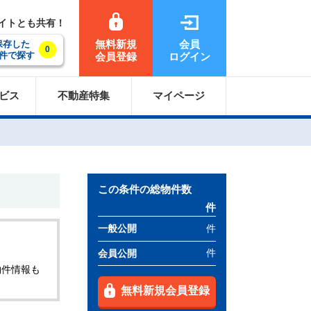
サイトとも共有！
無料新規
会員
保存した
0
件で探す
会員登録
ログイン
ビス
不動産特集
マイページ
この条件の総物件数
件
件
一般公開
件
会員公開
物件情報も
無料新規会員登録