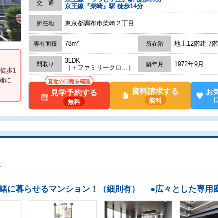
交 通
京王線『柴崎』駅 徒歩14分
東京都調布市柴崎２丁目
所在地
78m²
地上12階建 7
専有面積
所在階
3LDK
1972年9月
間取り
築年月
（＋ファミリークロ…）
徒歩1
緒に
直近の日程を確認
資料請求する
お
見学予約する
無料
無料
り