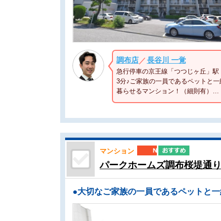
調布店
長谷川 一覚
／
急行停車の京王線「つつじヶ丘」駅 
3分♪ご家族の一員であるペットと一
暮らせるマンション！（細則有）…
マンション
パークホームズ調布桜堤通