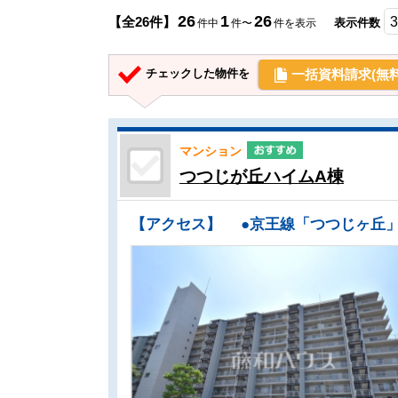
26
1
26
【全26件】
表示件数
件中
件〜
件を表示
一括資料請求(無料
チェックした物件を
マンション
つつじが丘ハイムA棟