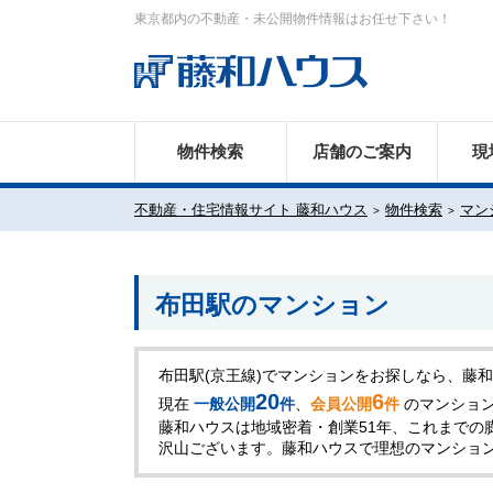
東京都内の不動産・未公開物件情報はお任せ下さい！
物件検索
店舗のご案内
現
不動産・住宅情報サイト 藤和ハウス
物件検索
マン
布田駅のマンション
布田駅(京王線)でマンションをお探しなら、藤
20
6
現在
一般公開
件
、
会員公開
件
のマンショ
藤和ハウスは地域密着・創業51年、これまでの
沢山ございます。藤和ハウスで理想のマンショ