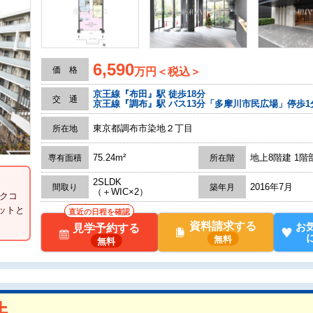
6,590
価 格
万円＜税込＞
京王線『布田』駅 徒歩18分
交 通
京王線『調布』駅 バス13分「多摩川市民広場」停歩1
東京都調布市染地２丁目
所在地
75.24m²
地上8階建 1階
専有面積
所在階
2SLDK
2016年7月
間取り
築年月
（＋WIC×2）
ックコ
ットと
直近の日程を確認
資料請求する
お
見学予約する
無料
無料
件