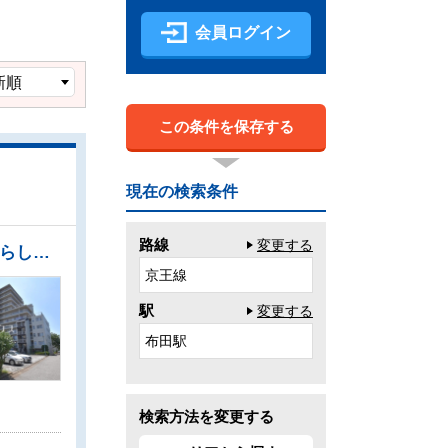
会員ログイン
この条件を保存する
現在の検索条件
路線
変更する
【アクセス】 ●京王線「つつじヶ丘」駅 徒歩13分 ●総戸数443戸のビッグコミュニティ 【暮らしの魅力・ペット】 ●大切なご家族の一員であるペットと一緒に暮らせるマンション（細則有） 【LDK・日当たり】 ●家族の集まるLDKはゆったり約18.1帖 ●南向きバルコニーでたっぷり日差しが注ぎ、お洗濯物もよく乾きます
京王線
駅
変更する
布田駅
検索方法を変更する