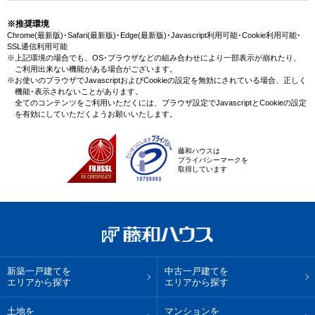
見駅(小田急小田原線)の新規物件情報や、未公開不動産物件情報も沢山ござ
います。藤和ハウスで理想のマンション・マイホームを見つけませんか？
※推奨環境
Chrome(最新版)･Safari(最新版)･Edge(最新版)･Javascript利用可能･Cookie利用可能･
SSL通信利用可能
※上記環境の場合でも、OS･ブラウザなどの組み合わせにより一部表示が崩れたり、
ご利用出来ない機能がある場合がございます。
※お使いのブラウザでJavascriptおよびCookieの設定を無効にされている場合、正しく
機能･表示されないことがあります。
全てのコンテンツをご利用いただくには、ブラウザ設定でJavascriptとCookieの設定
を有効にしていただくようお願いいたします。
藤和ハウスは
プライバシーマークを
取得しています
新築一戸建てを
中古一戸建てを
エリアから探す
エリアから探す
土地を
マンションを