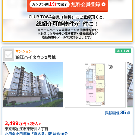
1分
無料会員登録
カンタン約
で完了
CLUB TOWA会員（無料）にご登録頂くと、
総紹介可能物件が
件に！
※ホームページ未公開メール送信物件を含む
※お気に入り物件の価格変更や建物完成など
最新情報をメールでお知らせします。
マンション
狛江ハイタウン2号棟
35
掲載画像
点
3,499
万円＜税込＞
東京都狛江市東野川３丁目
小田急小田原線『喜多見』駅 徒歩18分