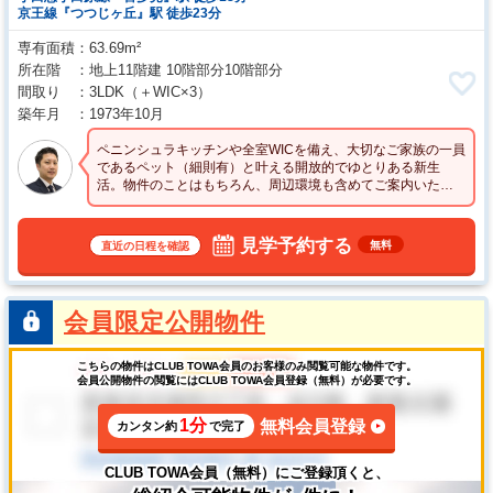
京王線『つつじヶ丘』駅 徒歩23分
専有面積
63.69m²
所在階
地上11階建 10階部分10階部分
間取り
3LDK
（＋WIC×3）
築年月
1973年10月
ペニンシュラキッチンや全室WICを備え、大切なご家族の一員
であるペット（細則有）と叶える開放的でゆとりある新生
活。物件のことはもちろん、周辺環境も含めてご案内いたし
ます！お気軽にお問い合わせください☆
見学予約する
無料
直近の日程を確認
会員限定公開物件
こちらの物件はCLUB TOWA会員のお客様のみ閲覧可能な物件です。
会員公開物件の閲覧にはCLUB TOWA会員登録（無料）が必要です。
1分
無料会員登録
カンタン約
で完了
CLUB TOWA会員（無料）にご登録頂くと、