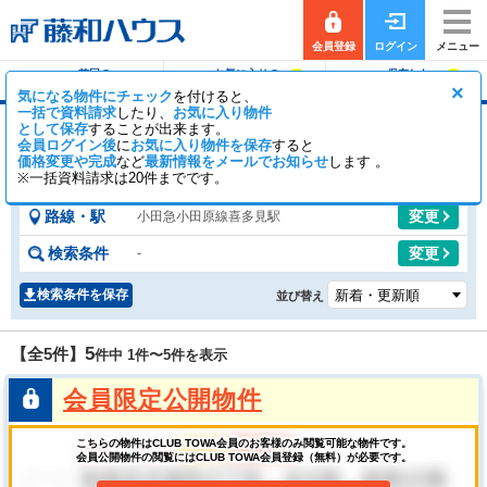
会員登録
ログイン
メニュー
前回の
お気に入りの
保存した
0
0
履歴で探す
物件を見る
条件で探す
×
気になる物件にチェック
を付けると、
一括で資料請求
したり、
お気に入り物件
として保存
することが出来ます。
喜多見駅のマンション
会員ログイン後
に
お気に入り物件を保存
すると
価格変更や完成
など
1
最新情報をメールでお知らせ
4
します 。
【全5件】
一般公開
件
会員公開
件
※一括資料請求は20件までです。
路線・駅
変更
小田急小田原線喜多見駅
検索条件
変更
-
検索条件を保存
並び替え
5
【全5件】
件中 1件〜
5
件を表示
会員限定公開物件
こちらの物件はCLUB TOWA会員のお客様のみ閲覧可能な物件です。
会員公開物件の閲覧にはCLUB TOWA会員登録（無料）が必要です。