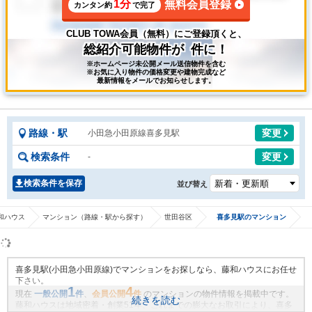
1分
無料会員登録
カンタン約
で完了
CLUB TOWA会員（無料）にご登録頂くと、
総紹介可能物件が
件に！
※ホームページ未公開メール送信物件を含む
※お気に入り物件の価格変更や建物完成など
最新情報をメールでお知らせします。
路線・駅
変更
小田急小田原線喜多見駅
検索条件
変更
-
検索条件を保存
並び替え
和ハウス
マンション（路線・駅から探す）
世田谷区
喜多見駅のマンション
喜多見駅(小田急小田原線)でマンションをお探しなら、藤和ハウスにお任せ
下さい。
1
4
現在
一般公開
件
、
会員公開
件
のマンションの物件情報を掲載中です。
続きを読む
藤和ハウスは地域密着・創業51年、これまでの膨大なお取引により、喜多