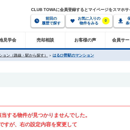
CLUB TOWAに会員登録するとマイページをスマホ
前回の
お気に入りの
0
履歴で探す
物件をみる
条
地見学会
売却相談
お客様の声
会員サー
ション（路線・駅から探す）
はるひ野駅のマンション
該当する物件が見つかりませんでした。
ですが、右の設定内容を変更して