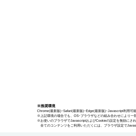
※推奨環境
Chrome(最新版)･Safari(最新版)･Edge(最新版)･Javascript
※上記環境の場合でも、OS･ブラウザなどの組み合わせにより一
※お使いのブラウザでJavascriptおよびCookieの設定を無
全てのコンテンツをご利用いただくには、ブラウザ設定でJavascr