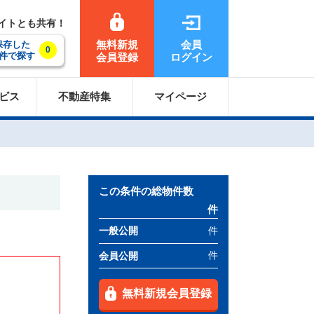
サイトとも共有！
無料新規
会員
保存した
0
件で探す
会員登録
ログイン
ビス
不動産特集
マイページ
この条件の総物件数
件
件
一般公開
件
会員公開
無料新規会員登録