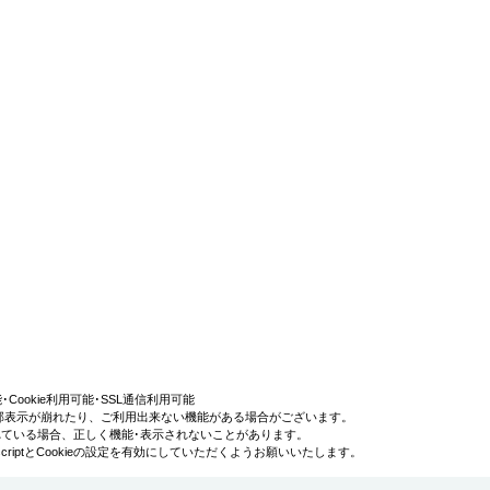
利用可能･Cookie利用可能･SSL通信利用可能
部表示が崩れたり、ご利用出来ない機能がある場合がございます。
効にされている場合、正しく機能･表示されないことがあります。
iptとCookieの設定を有効にしていただくようお願いいたします。