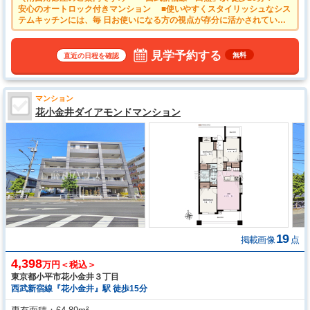
安心のオートロック付きマンション ■使いやすくスタイリッシュなシス
テムキッチンには、毎 日お使いになる方の視点が存分に活かされていま
す。 ■雨の日の強い味方！浴室換気乾燥機付きユニットバスで洗濯物が
乾かせます。
見学予約する
無料
直近の日程を確認
マンション
花小金井ダイアモンドマンション
19
掲載画像
点
4,398
万円＜税込＞
東京都小平市花小金井３丁目
西武新宿線『花小金井』駅 徒歩15分