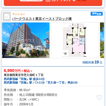
マンション
パークウエスト東京イーストブロック棟
19
掲載画像
点
6,990
万円＜税込＞
東京都西東京市芝久保町１丁目
西武新宿線『田無』駅 徒歩14分
西武新宿線『田無』駅 バス11分「芝久保一丁目」停歩2分
専有面積
96.91m²
所在階
地上15階建 8階部分8階部分
間取り
3LDK
（+WIC）
築年月
2006年1月