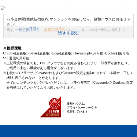
花小金井駅(西武新宿線)でマンションをお探しなら、藤和ハウスにお任せ下
さい。
19
4
現在
一般公開
件
、
会員公開
件
のマンションの物件情報を掲載中で
続きを読む
す。
藤和ハウスは地域密着・創業51年、これまでの膨大なお取引により、花小
金井駅(西武新宿線)の新規物件情報や、未公開不動産物件情報も沢山ござい
※推奨環境
ます。藤和ハウスで理想のマンション・マイホームを見つけませんか？
Chrome(最新版)･Safari(最新版)･Edge(最新版)･Javascript利用可能･Cookie利用可能･
SSL通信利用可能
※上記環境の場合でも、OS･ブラウザなどの組み合わせにより一部表示が崩れたり、
ご利用出来ない機能がある場合がございます。
※お使いのブラウザでJavascriptおよびCookieの設定を無効にされている場合、正しく
機能･表示されないことがあります。
全てのコンテンツをご利用いただくには、ブラウザ設定でJavascriptとCookieの設定
を有効にしていただくようお願いいたします。
藤和ハウスは
プライバシーマークを
取得しています