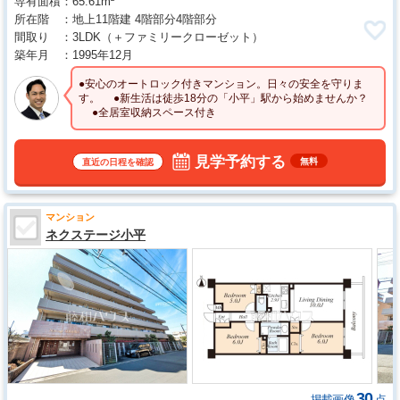
専有面積
65.61m²
所在階
地上11階建 4階部分4階部分
間取り
3LDK
（＋ファミリークローゼット）
築年月
1995年12月
●安心のオートロック付きマンション。日々の安全を守りま
す。 ●新生活は徒歩18分の「小平」駅から始めませんか？
●全居室収納スペース付き
見学予約する
無料
直近の日程を確認
マンション
ネクステージ小平
30
掲載画像
点