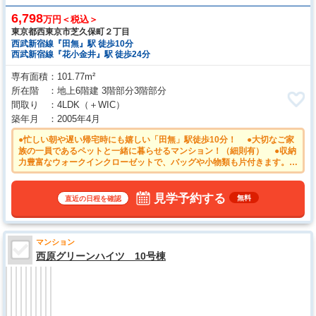
6,798
万円＜税込＞
東京都西東京市芝久保町２丁目
西武新宿線『田無』駅 徒歩10分
西武新宿線『花小金井』駅 徒歩24分
専有面積
101.77m²
所在階
地上6階建 3階部分3階部分
間取り
4LDK
（＋WIC）
築年月
2005年4月
●忙しい朝や遅い帰宅時にも嬉しい「田無」駅徒歩10分！ ●大切なご家
族の一員であるペットと一緒に暮らせるマンション！（細則有） ●収納
力豊富なウォークインクローゼットで、バッグや小物類も片付きます。
●キッチンには家事時間を短縮する食洗機付き ●雨の日の強い味方！浴
室換気乾燥機付きユニットバスで洗濯物が乾かせます。 ●リビングに
床暖房があるので足元ぽかぽか、家族の集まる空間を暖めます。
見学予約する
無料
直近の日程を確認
マンション
西原グリーンハイツ 10号棟