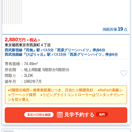
19
掲載画像
点
2,880
万円＜税込＞
東京都西東京市西原町４丁目
西武新宿線『田無』駅 バス5分「西原グリーンハイツ」停歩6分
西武池袋線『ひばりヶ丘』駅 バス15分「西原グリーンハイツ」停歩6分
専有面積
74.49m²
所在階
地上8階建 5階部分5階部分
間取り
3LDK
築年月
1982年7月
●5階部分南西～南東角部屋につき、日当たり眺望良好 ●ReFaの高級シ
ャワーヘッド採用 ●リビングライトコントローラーはワンタッチでシー
ンを切り替え
見学予約する
無料
直近の日程を確認