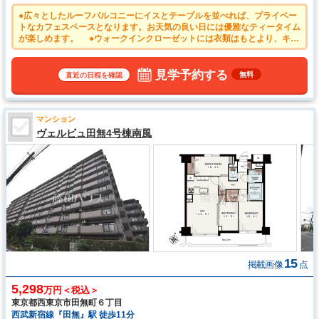
●広々としたルーフバルコニーにイスとテーブルを並べれば、プライベー
トなカフェスペースとなります。お天気の良い日には優雅なティータイム
が楽しめます。 ●ウォークインクローゼットには衣類はもとより、キャ
リーケース等の大物や衣装ケースなども収まりお家がスッキリ！ ●大切
なご家族の一員であるペットと一緒に暮らせるマンション！（細則有）
見学予約する
無料
直近の日程を確認
マンション
ヴェルビュ田無4号棟南風
15
掲載画像
点
5,298
万円＜税込＞
東京都西東京市田無町６丁目
西武新宿線『田無』駅 徒歩11分