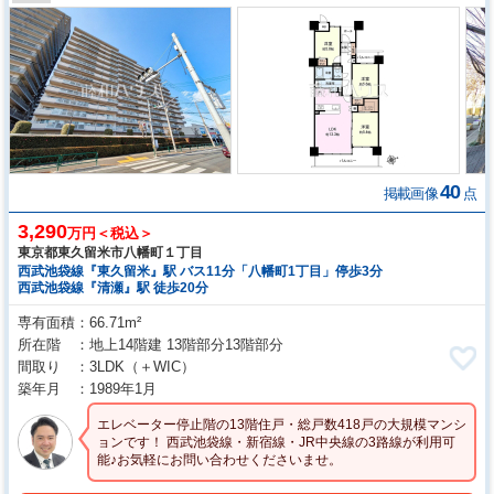
40
掲載画像
点
3,290
万円＜税込＞
東京都東久留米市八幡町１丁目
西武池袋線『東久留米』駅 バス11分「八幡町1丁目」停歩3分
西武池袋線『清瀬』駅 徒歩20分
専有面積
66.71m²
所在階
地上14階建 13階部分13階部分
間取り
3LDK
（＋WIC）
築年月
1989年1月
エレベーター停止階の13階住戸・総戸数418戸の大規模マンシ
ョンです！ 西武池袋線・新宿線・JR中央線の3路線が利用可
能♪お気軽にお問い合わせくださいませ。