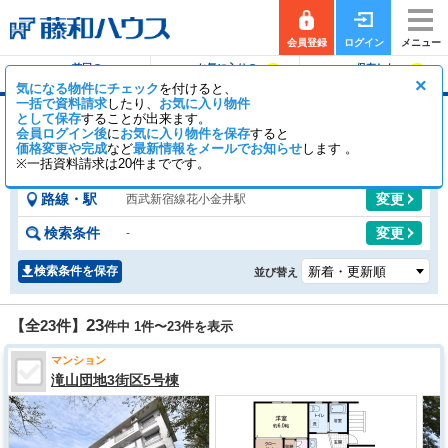
会員登録
ログイン
メニュー
前回の
お気に入りの
保存した
0
0
履歴で探す
物件を見る
条件で探す
×
気になる物件にチェック
を付けると、
一括で資料請求
したり、
お気に入り物件
として保存
することが出来ます。
花小金井駅のマンション
会員ログイン後
に
お気に入り物件を保存
すると
価格変更や完成
など
19
最新情報をメールでお知らせ
4
します 。
【全23件】
一般公開
件
会員公開
件
※一括資料請求は20件までです。
路線・駅
変更
西武新宿線花小金井駅
検索条件
変更
-
検索条件を保存
並び替え
23
【全23件】
件中 1件〜
23
件を表示
マンション
滝山団地3街区5号棟