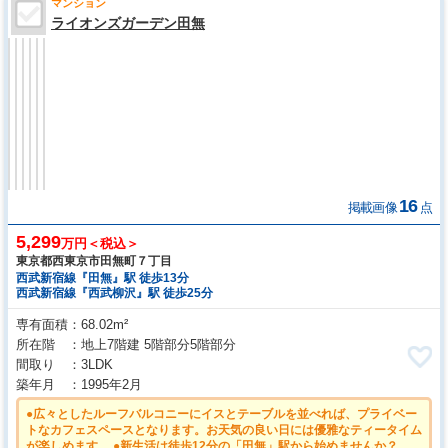
マンション
ライオンズガーデン田無
16
掲載画像
点
5,299
万円＜税込＞
東京都西東京市田無町７丁目
西武新宿線『田無』駅 徒歩13分
西武新宿線『西武柳沢』駅 徒歩25分
専有面積
68.02m²
所在階
地上7階建 5階部分5階部分
間取り
3LDK
築年月
1995年2月
●広々としたルーフバルコニーにイスとテーブルを並べれば、プライベー
トなカフェスペースとなります。お天気の良い日には優雅なティータイム
が楽しめます ●新生活は徒歩12分の「田無」駅から始めませんか？