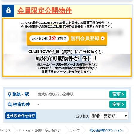
会員限定公開物件
こちらの物件はCLUB TOWA会員のお客様のみ閲覧可能な物件です。
会員公開物件の閲覧にはCLUB TOWA会員登録（無料）が必要です。
1分
無料会員登録
カンタン約
で完了
CLUB TOWA会員（無料）にご登録頂くと、
総紹介可能物件が
件に！
※ホームページ未公開メール送信物件を含む
※お気に入り物件の価格変更や建物完成など
最新情報をメールでお知らせします。
路線・駅
変更
西武新宿線花小金井駅
検索条件
変更
-
検索条件を保存
並び替え
和ハウス
マンション（路線・駅から探す）
小平市
花小金井駅のマンション