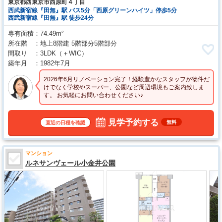
東京都西東京市西原町４丁目
西武新宿線『田無』駅 バス5分「西原グリーンハイツ」停歩5分
西武新宿線『田無』駅 徒歩24分
専有面積
74.49m²
所在階
地上8階建 5階部分5階部分
間取り
3LDK
（＋WIC）
築年月
1982年7月
2026年6月リノベーション完了！経験豊かなスタッフが物件だ
けでなく学校やスーパー、公園など周辺環境もご案内致しま
す。 お気軽にお問い合わせください♪
見学予約する
無料
直近の日程を確認
マンション
ルネサンヴェール小金井公園