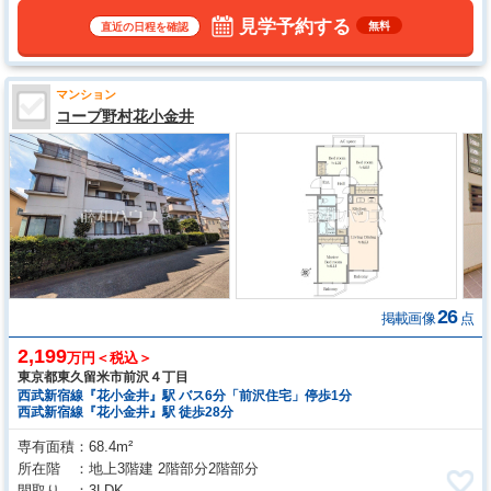
見学予約する
無料
直近の日程を確認
マンション
コープ野村花小金井
26
掲載画像
点
2,199
万円＜税込＞
東京都東久留米市前沢４丁目
西武新宿線『花小金井』駅 バス6分「前沢住宅」停歩1分
西武新宿線『花小金井』駅 徒歩28分
専有面積
68.4m²
所在階
地上3階建 2階部分2階部分
間取り
3LDK