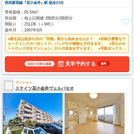
西武新宿線『花小金井』駅 徒歩23分
専有面積
65.54m²
所在階
地上11階建 2階部分2階部分
間取り
2SLDK
（＋WIC）
築年月
1997年9月
●新生活は徒歩11分の「田無」駅から始めませんか？ ●収納力豊富なウ
ォークインクローゼットで、バッグや小物類も片付きます。 ●安心のオ
ートロック付きマンション。日々の安全を守ります。 ●宅配ボックス付
きで再配達の手間が省けます ●家族との会話も弾む対面式キッチン
見学予約する
無料
直近の日程を確認
マンション
ステイツ花小金井ヴェルパセオ