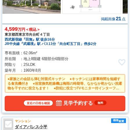
21
掲載画像
点
4,599
万円＜税込＞
東京都西東京市向台町４丁目
西武新宿線『田無』駅 徒歩16分
JR中央線『武蔵境』駅 バス13分「向台町五丁目」停歩2分
専有面積
62.06m²
所在階
地上8階建 6階部分6階部分
間取り
2SLDK
築年月
1993年8月
●家族との会話も弾む対面式キッチン ●キッチンには家事時間を短縮す
る食洗機付き ●浴室換気乾燥機は梅雨の時期等、なかなか乾かない洗濯
物を干すのに役立ちます！ ●防犯に役立つTVモニター付インターフォ
ン ●安心のオートロック付きマンション ●大切なご家族の一員である
ペットと一緒に暮らせるマンション！（細則有）
見学予約する
無料
直近の日程を確認
マンション
ダイアパレス小平