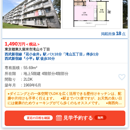
18
掲載画像
点
1,490
万円＜税込＞
東京都東久留米市滝山６丁目
西武新宿線『花小金井』駅 バス10分「滝山五丁目」停歩1分
西武新宿線『小平』駅 徒歩30分
専有面積
55.69m²
所在階
地上5階建 4階部分4階部分
間取り
2LDK
築年月
1969年6月
●ダイニングとの一体空間でLDKを広く活用できる壁付けキッチンは、配
膳や片付けも手早く行えます。 ●駅までバス便ですが、お天気の良い日
には健康のためウォーキングがてら歩くのもオススメです。 ●南西向き
のバルコニーは日差しもたっぷり注ぎ、お洗濯物もよく乾きます。 ●即
入居可のため、お手続きが済み次第、すぐに新生活が始められます。 ●
平日のご案内も可能です。まずはお気軽にお問合せ下さいませ。
見学予約する
無料
直近の日程を確認