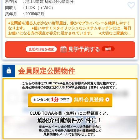
所在階
地上8階建 6階部分6階部分
間取り
1LDK
（＋WIC）
築年月
2006年2月
●玄関前を通る人が少ない角部屋は、静かでプライバシーを確保しやすく
なります。 ●使いやすくスタイリッシュなシステムキッチンには、毎日
お使いになる方の視点が存分に活かされています。 ●大切なご家族の一
員であるペットと一緒に暮らせるマンション！（細則有） ●浴室換気乾
燥機は梅雨の時期等、なかなか乾かない洗濯物を干すのに役立ちます！
●キッチンには家事時間を短縮する食洗機付き
見学予約する
無料
直近の日程を確認
会員限定公開物件
こちらの物件はCLUB TOWA会員のお客様のみ閲覧可能な物件です。
会員公開物件の閲覧にはCLUB TOWA会員登録（無料）が必要です。
1分
無料会員登録
カンタン約
で完了
CLUB TOWA会員（無料）にご登録頂くと、
総紹介可能物件が
件に！
※ホームページ未公開メール送信物件を含む
※お気に入り物件の価格変更や建物完成など
最新情報をメールでお知らせします。