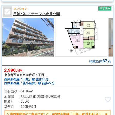
マンション
日神パレステージ小金井公園
67
掲載画像
点
2,990
万円
東京都西東京市向台町６丁目
西武新宿線『田無』駅 徒歩16分
西武新宿線『花小金井』駅 徒歩22分
専有面積
61.16m²
所在階
地上6階建 3階部分3階部分
間取り
3LDK
築年月
1995年9月
＼南西角部屋のご案内です♪／ ■西武新宿線「田無」駅 徒歩16分！ ■