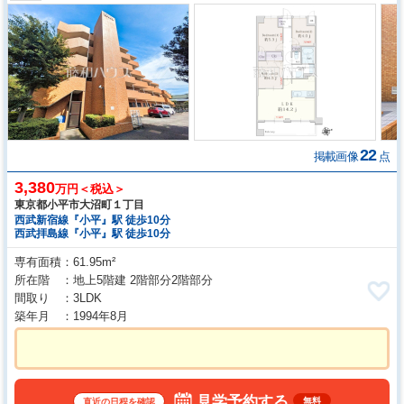
22
掲載画像
点
3,380
万円＜税込＞
東京都小平市大沼町１丁目
西武新宿線『小平』駅 徒歩10分
西武拝島線『小平』駅 徒歩10分
専有面積
61.95m²
所在階
地上5階建 2階部分2階部分
間取り
3LDK
築年月
1994年8月
見学予約する
無料
直近の日程を確認