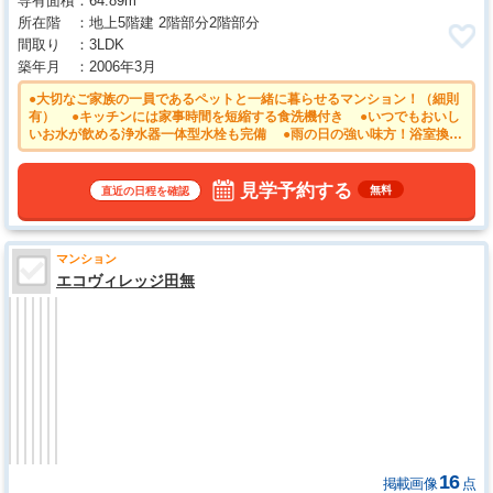
専有面積
64.89m²
所在階
地上5階建 2階部分2階部分
間取り
3LDK
築年月
2006年3月
●大切なご家族の一員であるペットと一緒に暮らせるマンション！（細則
有） ●キッチンには家事時間を短縮する食洗機付き ●いつでもおいし
いお水が飲める浄水器一体型水栓も完備 ●雨の日の強い味方！浴室換気
乾燥機付きユニットバスで洗濯物が乾かせます。 ●追焚き機能付きな
ので、生活時間の違う家族に便利です。 ●TVモニター付きインターホ
ンのため訪問者がひと目で分かります
見学予約する
無料
直近の日程を確認
マンション
エコヴィレッジ田無
16
掲載画像
点