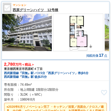
マンション
西原グリーンハイツ 12号棟
17
掲載画像
点
2,780
万円＜税込＞
東京都西東京市西原町４丁目
西武新宿線『田無』駅 バス5分「西原グリーンハイツ」停歩5分
西武新宿線『田無』駅 徒歩25分
専有面積
74.49m²
所在階
地上8階建 1階部分1階部分
間取り
3LDK
（＋WIC）
築年月
1980年8月
●2026年6月リノベーション完了 ・キッチン／浴室／洗面台／クロス／建
具 その他 ●ウォークインクローゼットは、お洋服等がたくさん収納で