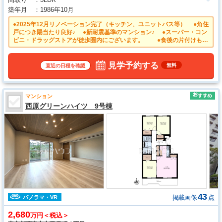
築年月
1986年10月
●2025年12月リノベーション完了（キッチン、ユニットバス等） ●角住
戸につき陽当たり良好♪ ●新耐震基準のマンション♪ ●スーパー・コン
ビニ・ドラッグストアが徒歩圏内にございます。 ●食後の片付けもラ
クに、毎日の家事を時短できるようキッチンに食洗機を内蔵しました。
●室内空室につきゆっくりご見学いただけます。
見学予約する
無料
直近の日程を確認
マンション
西原グリーンハイツ 9号棟
43
掲載画像
点
パノラマ・VR
2,680
万円＜税込＞