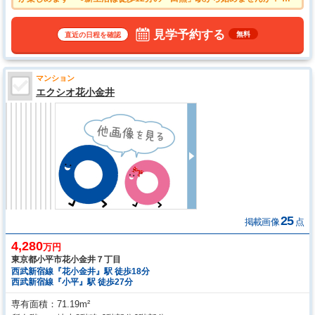
●家族との会話も弾む対面式キッチン ●全居室収納スペース付き ●平
日のご案内も可能です。まずはお気軽にお問合せ下さいませ ●物件の
事、諸費用の事など、小さな疑問もお気軽にご連絡・ご相談下さい
見学予約する
無料
直近の日程を確認
マンション
エクシオ花小金井
25
掲載画像
点
4,280
万円
東京都小平市花小金井７丁目
西武新宿線『花小金井』駅 徒歩18分
西武新宿線『小平』駅 徒歩27分
専有面積
71.19m²