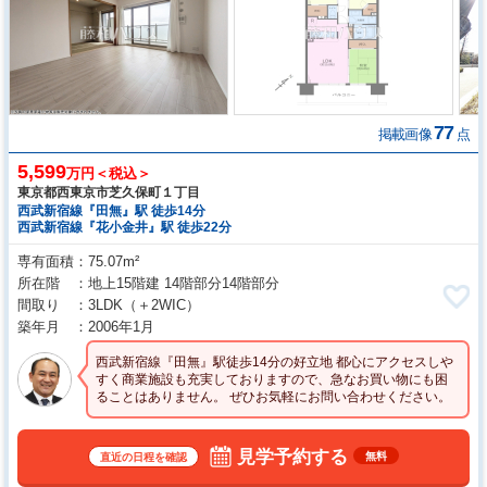
77
掲載画像
点
5,599
万円＜税込＞
東京都西東京市芝久保町１丁目
西武新宿線『田無』駅 徒歩14分
西武新宿線『花小金井』駅 徒歩22分
専有面積
75.07m²
所在階
地上15階建 14階部分14階部分
間取り
3LDK
（＋2WIC）
築年月
2006年1月
西武新宿線『田無』駅徒歩14分の好立地 都心にアクセスしや
すく商業施設も充実しておりますので、急なお買い物にも困
ることはありません。 ぜひお気軽にお問い合わせください。
見学予約する
無料
直近の日程を確認