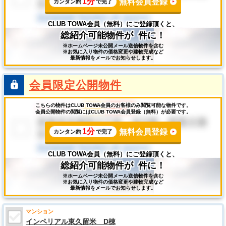
1分
無料会員登録
カンタン約
で完了
CLUB TOWA会員（無料）にご登録頂くと、
総紹介可能物件が
件に！
※ホームページ未公開メール送信物件を含む
※お気に入り物件の価格変更や建物完成など
最新情報をメールでお知らせします。
会員限定公開物件
こちらの物件はCLUB TOWA会員のお客様のみ閲覧可能な物件です。
会員公開物件の閲覧にはCLUB TOWA会員登録（無料）が必要です。
1分
無料会員登録
カンタン約
で完了
CLUB TOWA会員（無料）にご登録頂くと、
総紹介可能物件が
件に！
※ホームページ未公開メール送信物件を含む
※お気に入り物件の価格変更や建物完成など
最新情報をメールでお知らせします。
マンション
インペリアル東久留米 D棟