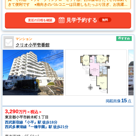
きて便利です ●南向きのバルコニーは日差しもたっぷり注ぎ、お洗濯物
もよく乾きます。 ●キッチンには家事時間を短縮する食洗機付き ●浴
室換気乾燥機は梅雨の時期等、なかなか乾かない洗濯物を干すのに役立ち
ます！
見学予約する
無料
直近の日程を確認
マンション
クリオ小平壱番館
15
掲載画像
点
3,290
万円＜税込＞
東京都小平市鈴木町１丁目
西武新宿線『小平』駅 徒歩18分
西武多摩湖線『一橋学園』駅 徒歩21分