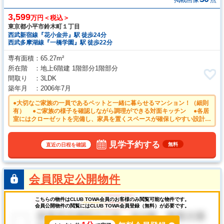
3,599
万円＜税込＞
東京都小平市鈴木町１丁目
西武新宿線『花小金井』駅 徒歩24分
西武多摩湖線『一橋学園』駅 徒歩22分
専有面積
65.27m²
所在階
地上6階建 1階部分1階部分
間取り
3LDK
築年月
2006年7月
●大切なご家族の一員であるペットと一緒に暮らせるマンション！（細則
有） ●ご家族の様子を確認しながら調理ができる対面キッチン ●各居
室にはクローゼットを完備し、家具を置くスペースが確保しやすい設計が
されております。 ●荷物の受け取り時間を気にせず外出できる宅配ボッ
クス付き！ ●平日のご案内も可能です。まずはお気軽にお問合せ下さい
ませ。
見学予約する
無料
直近の日程を確認
会員限定公開物件
こちらの物件はCLUB TOWA会員のお客様のみ閲覧可能な物件です。
会員公開物件の閲覧にはCLUB TOWA会員登録（無料）が必要です。