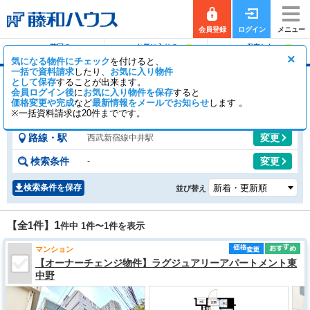
会員登録
ログイン
メニュー
前回の
お気に入りの
保存した
0
0
履歴で探す
物件を見る
条件で探す
×
気になる物件にチェック
を付けると、
一括で資料請求
したり、
お気に入り物件
として保存
することが出来ます。
中井駅のマンション
会員ログイン後
に
お気に入り物件を保存
すると
価格変更や完成
など
1
最新情報をメールでお知らせ
0
します 。
【全1件】
一般公開
件
会員公開
件
※一括資料請求は20件までです。
路線・駅
変更
西武新宿線中井駅
検索条件
変更
-
検索条件を保存
並び替え
1
【全1件】
件中 1件〜
1
件を表示
マンション
【オーナーチェンジ物件】ラグジュアリーアパートメント東
中野