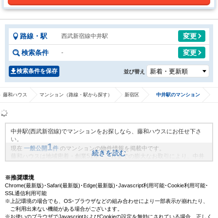
路線・駅
変更
西武新宿線中井駅
検索条件
変更
-
検索条件を保存
並び替え
 藤和ハウス
マンション（路線・駅から探す）
新宿区
中井駅のマンション
中井駅(西武新宿線)でマンションをお探しなら、藤和ハウスにお任せ下さ
い。
1
現在
一般公開
件
のマンションの物件情報を掲載中です。
続きを読む
藤和ハウスは地域密着・創業51年、これまでの膨大なお取引により、中井
駅(西武新宿線)の新規物件情報や、未公開不動産物件情報も沢山ございま
す。藤和ハウスで理想のマンション・マイホームを見つけませんか？
※推奨環境
Chrome(最新版)･Safari(最新版)･Edge(最新版)･Javascript利用可能･Cookie利用可能･
SSL通信利用可能
※上記環境の場合でも、OS･ブラウザなどの組み合わせにより一部表示が崩れたり、
ご利用出来ない機能がある場合がございます。
※お使いのブラウザでJavascriptおよびCookieの設定を無効にされている場合、正しく