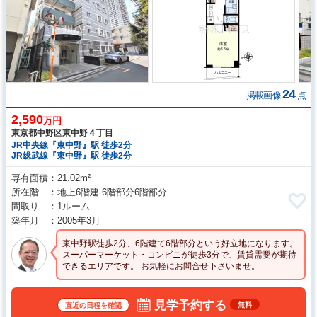
24
掲載画像
点
2,590
万円
東京都中野区東中野４丁目
JR中央線『東中野』駅 徒歩2分
JR総武線『東中野』駅 徒歩2分
専有面積
21.02m²
所在階
地上6階建 6階部分6階部分
間取り
1ルーム
築年月
2005年3月
東中野駅徒歩2分、6階建て6階部分という好立地になります。
スーパーマーケット・コンビニが徒歩3分で、賃貸需要が期待
できるエリアです。 お気軽にお問合せ下さいませ。
見学予約する
無料
直近の日程を確認