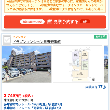
●会話の弾む対面キッチンは自然とご家族の中心に。家族団らんの時間が
増えることでしょう。 ●収納力豊富なウォークインクローゼットで、バ
ッグや小物類も片付きます。 ●宅配ボックス付きなので、安心して荷物
を受け取ることができます。 ●雨の日の強い味方！浴室換気乾燥機付き
ユニットバスで洗濯物が乾かせます。 ●大切なご家族の一員であるペッ
トと一緒に暮らせるマンション！（細則有）
見学予約する
無料
直近の日程を確認
マンション
ドラゴンマンション日野壱番館
17
掲載画像
点
3,749
万円＜税込＞
東京都日野市大字日野
多摩都市モノレール『甲州街道』駅 徒歩9分
多摩都市モノレール『万願寺』駅 徒歩17分