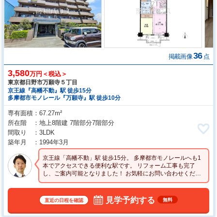
36
掲載画像
点
3,580
万円＜税込＞
東京都日野市万願寺５丁目
京王線『高幡不動』駅 徒歩15分
多摩都市モノレール『万願寺』駅 徒歩10分
専有面積
67.27m²
所在階
地上8階建 7階部分7階部分
間取り
3LDK
築年月
1994年3月
京王線「高幡不動」駅 徒歩15分。 多摩都市モノレールへも1
本でアクセスできる便利な駅です。 リフォーム工事も完了
し、ご案内可能となりました！ お気軽にお問い合わせくださ
いませ！
見学予約する
無料
直近の日程を確認