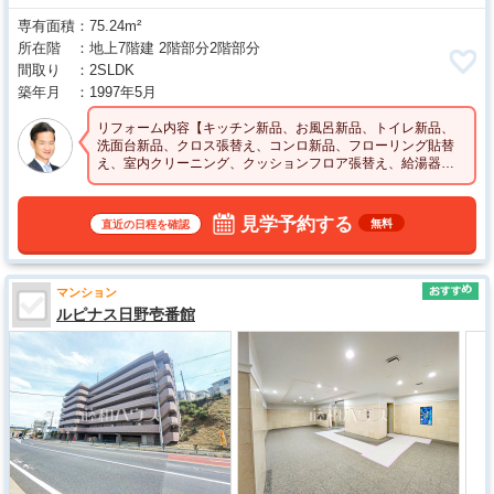
専有面積
75.24m²
所在階
地上7階建 2階部分2階部分
間取り
2SLDK
築年月
1997年5月
リフォーム内容【キッチン新品、お風呂新品、トイレ新品、
洗面台新品、クロス張替え、コンロ新品、フローリング貼替
え、室内クリーニング、クッションフロア張替え、給湯器交
換など】是非一度、現地でご見学ください
見学予約する
無料
直近の日程を確認
マンション
ルピナス日野壱番館