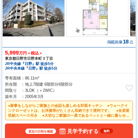
18
掲載画像
点
5,999
万円＜税込＞
東京都日野市日野本町３丁目
JR中央線『日野』駅 徒歩5分
JR中央本線『日野』駅 徒歩5分
専有面積
86.11m²
所在階
地上7階建 6階部分6階部分
間取り
3LDK
（＋2WIC）
築年月
2005年3月
●家事をしながらご家族との会話も楽しめる対面キッチン ●ウォークイ
ンクローゼットは、お洋服等がたくさん収納できて便利です。 ●全居室
収納スペース付き ●大切なご家族の一員であるペットと一緒に暮らせる
マンション！（細則有） ●安心のオートロック付きマンション
見学予約する
無料
直近の日程を確認