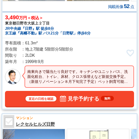
52
掲載画像
点
3,490
万円＜税込＞
東京都日野市大坂上２丁目
JR中央線『日野』駅 徒歩8分
京王線『高幡不動』駅 バス21分「日野駅」停歩8分
専有面積
61.3m²
所在階
地上7階建 5階部分5階部分
間取り
2LDK
築年月
1999年9月
南東向きで陽当たり良好です。キッチンやユニットバス、洗
面化粧台、トイレ、床材、クロス張替えなど新規交換予定。
（新規リノベーション８月下旬完了予定）ペット飼育可能。
お気軽にご連絡くださいませ。
見学予約する
無料
直近の日程を確認
マンション
レクセルヒルズ日野