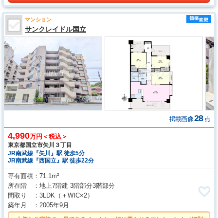
マンション
サンクレイドル国立
28
掲載画像
点
4,990
万円＜税込＞
東京都国立市矢川３丁目
JR南武線『矢川』駅 徒歩5分
JR南武線『西国立』駅 徒歩22分
専有面積
71.1m²
所在階
地上7階建 3階部分3階部分
間取り
3LDK
（＋WIC×2）
築年月
2005年9月