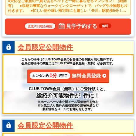
●大切なご家族の一員であるペットと一緒に暮らせるマンション！（細則
有） ●収納力豊富なウォークインクローゼットで、バッグや小物類も片
付きます。 ●忙しい朝や遅い帰宅時にも嬉しい「矢川」駅徒歩5分！
●安心のオートロック付きマンション。日々の安全を守ります。 ●2026
年4月リノベーション完了済み キッチン／浴室／洗面台／トイレ／クロ
ス／フローリング／建具等
見学予約する
無料
直近の日程を確認
会員限定公開物件
こちらの物件はCLUB TOWA会員のお客様のみ閲覧可能な物件です。
会員公開物件の閲覧にはCLUB TOWA会員登録（無料）が必要です。
1分
無料会員登録
カンタン約
で完了
CLUB TOWA会員（無料）にご登録頂くと、
総紹介可能物件が
件に！
※ホームページ未公開メール送信物件を含む
※お気に入り物件の価格変更や建物完成など
最新情報をメールでお知らせします。
会員限定公開物件