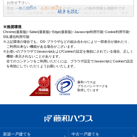
お任せ下さい。
6
2
現在
一般公開
件
、
会員公開
件
のマンションの物件情報を掲載中です。
続きを読む
藤和ハウスは地域密着・創業51年、これまでの膨大なお取引により、甲州
街道駅(多摩都市モノレール)の新規物件情報や、未公開不動産物件情報も沢
山ございます。藤和ハウスで理想のマンション・マイホームを見つけませ
※推奨環境
んか？
Chrome(最新版)･Safari(最新版)･Edge(最新版)･Javascript利用可能･Cookie利用可能･
SSL通信利用可能
※上記環境の場合でも、OS･ブラウザなどの組み合わせにより一部表示が崩れたり、
ご利用出来ない機能がある場合がございます。
※お使いのブラウザでJavascriptおよびCookieの設定を無効にされている場合、正しく
機能･表示されないことがあります。
全てのコンテンツをご利用いただくには、ブラウザ設定でJavascriptとCookieの設定
を有効にしていただくようお願いいたします。
藤和ハウスは
プライバシーマークを
取得しています
新築一戸建てを
中古一戸建てを