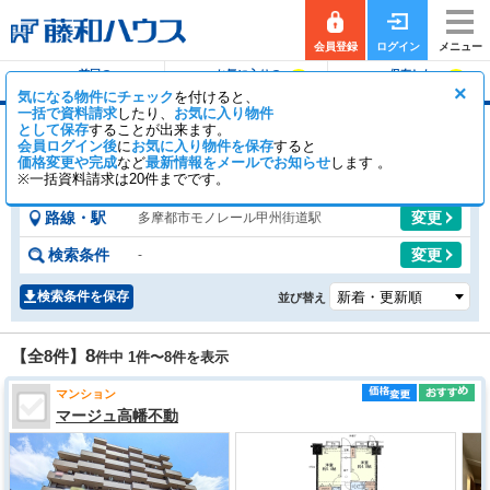
会員登録
ログイン
メニュー
前回の
お気に入りの
保存した
0
0
履歴で探す
物件を見る
条件で探す
×
気になる物件にチェック
を付けると、
一括で資料請求
したり、
お気に入り物件
として保存
することが出来ます。
甲州街道駅のマンション
会員ログイン後
に
お気に入り物件を保存
すると
価格変更や完成
など
6
最新情報をメールでお知らせ
2
します 。
【全8件】
一般公開
件
会員公開
件
※一括資料請求は20件までです。
路線・駅
変更
多摩都市モノレール甲州街道駅
検索条件
変更
-
検索条件を保存
並び替え
8
【全8件】
件中 1件〜
8
件を表示
マンション
マージュ高幡不動