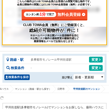
こちらの物件はCLUB TOWA会員のお客様のみ閲覧可能な物件です。
会員公開物件の閲覧にはCLUB TOWA会員登録（無料）が必要です。
1分
無料会員登録
カンタン約
で完了
CLUB TOWA会員（無料）にご登録頂くと、
総紹介可能物件が
件に！
※ホームページ未公開メール送信物件を含む
※お気に入り物件の価格変更や建物完成など
最新情報をメールでお知らせします。
路線・駅
変更
多摩都市モノレール甲州街道駅
検索条件
変更
-
検索条件を保存
並び替え
和ハウス
マンション（路線・駅から探す）
日野市
甲州街道駅のマンション
甲州街道駅(多摩都市モノレール)でマンションをお探しなら、藤和ハウスに