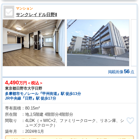
マンション
サンクレイドル日野Ⅱ
56
掲載画像
点
4,490
万円＜税込＞
東京都日野市大字日野
多摩都市モノレール『甲州街道』駅 徒歩13分
JR中央線『日野』駅 徒歩17分
専有面積
80.15m²
所在階
地上5階建 4階部分4階部分
間取り
4LDK
（＋WIC×2、ファミリークローク、リネン庫、シ
ューズクローク）
築年月
2024年1月